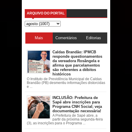
ARQUIVO DO PORTAL
Mais
Comentários
Editorias
acessadas
Caldas Brandão: IPMCB
responde questionamentos
da vereadora Rosângela e
afirma que parcelamentos
são referentes a débitos
históricos
O Instituto de Previdência Municipal de Caldas
Brandão (PB) desmentiu informações distorcidas
e ...
INCLUSÃO: Prefeitura de
Sapé abre inscrições para
Programa CNH Social; veja
documentação necessária!
A Prefeitura de Sapé abre, a
partir da próxima segunda-feira
(3), as inscrições para o Programa ...