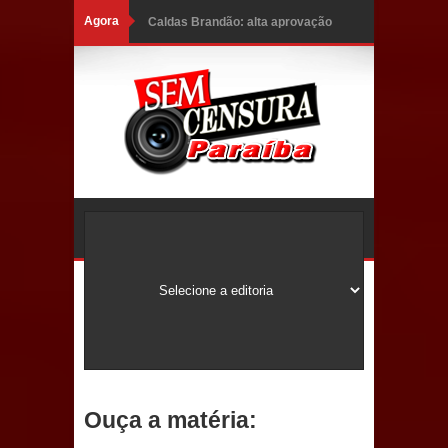
Agora
Caldas Brandão: alta aprovação
popular fortalece gestão de Fábio
Rolim e esvazia discurso da oposição
Coordenadora do CEO destaca
campanha Julho Neon e apresenta
balanço da saúde bucal em Sapé
Mais de 40 sorrisos devolvidos à
população: CEO fortalece o cuidado
com a saúde bucal em Marí
PDT da Paraíba faz reunião
Ouça a matéria:
preparativa para convenção estadual