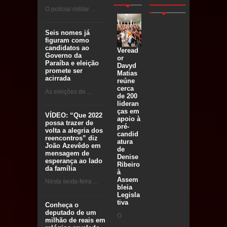
O policial militar ...
Seis nomes já
figuram como
candidatos ao
Veread
Governo da
or
Paraíba e eleição
Davyd
promete ser
Matias
acirrada
reúne
cerca
As eleições de ...
de 200
lideran
ças em
VÍDEO: “Que 2022
apoio à
possa trazer de
pré-
volta a alegria dos
candid
reencontros” diz
atura
João Azevêdo em
de
mensagem de
Denise
esperança ao lado
Ribeiro
da família
à
Assem
Nesta sexta-feira ...
bleia
Legisla
tiva
Conheça o
deputado de um
O
milhão de reais em