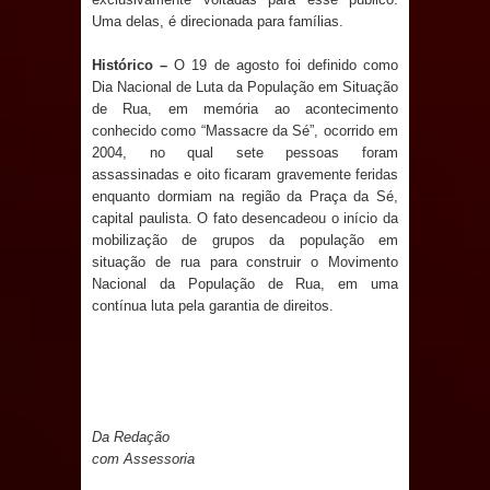
Uma delas, é direcionada para famílias.
Diretório Nacional do PDT durante
Histórico –
O 19 de agosto foi definido como
Convenção em Brasília
Dia Nacional de Luta da População em Situação
de Rua, em memória ao acontecimento
Dois Gigantes da Poesia Paraibana
conhecido como “Massacre da Sé”, ocorrido em
2004, no qual sete pessoas foram
assassinadas e oito ficaram gravemente feridas
inspiram a IV FEIRA LITERÁRIA DO
enquanto dormiam na região da Praça da Sé,
capital paulista. O fato desencadeou o início da
BREJO em Guarabira
mobilização de grupos da população em
situação de rua para construir o Movimento
Vereador Davyd Matias reúne cerca
Nacional da População de Rua, em uma
contínua luta pela garantia de direitos.
de 200 lideranças em apoio à pré-
candidatura de Denise Ribeiro à
Assembleia Legislativa
Da Redação
Mari marca presença no maior
com Assessoria