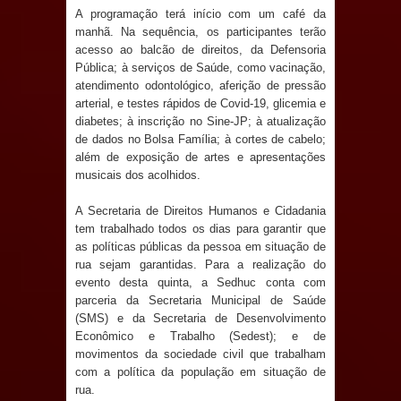
jurídico brasileiro, temas polêmicos;
A programação terá início com um café da
manhã. Na sequência, os participantes terão
Confira!
acesso ao balcão de direitos, da Defensoria
Pública; à serviços de Saúde, como vacinação,
Prefeitura de Sapé promove
atendimento odontológico, aferição de pressão
arterial, e testes rápidos de Covid-19, glicemia e
campanha Julho Neon com ações de
diabetes; à inscrição no Sine-JP; à atualização
de dados no Bolsa Família; à cortes de cabelo;
conscientização sobre saúde bucal
além de exposição de artes e apresentações
musicais dos acolhidos.
Caldas Brandão: gestão municipal
A Secretaria de Direitos Humanos e Cidadania
tem trabalhado todos os dias para garantir que
antecipa pagamento do mês de julho
as políticas públicas da pessoa em situação de
rua sejam garantidas. Para a realização do
e aquece economia para Festa de
evento desta quinta, a Sedhuc conta com
parceria da Secretaria Municipal de Saúde
Santana
(SMS) e da Secretaria de Desenvolvimento
Econômico e Trabalho (Sedest); e de
Saúde Bucal: Mais de 470 próteses
movimentos da sociedade civil que trabalham
com a política da população em situação de
dentárias já foram entregues pela
rua.