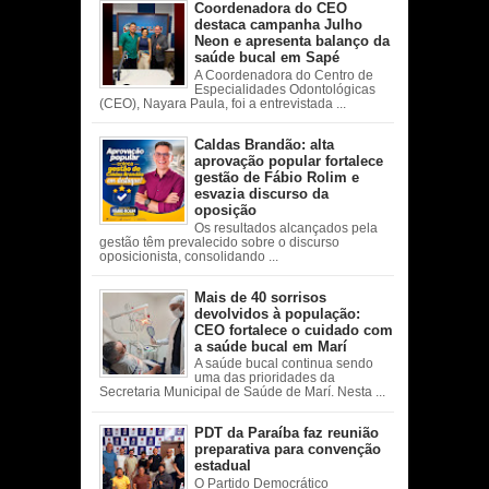
Coordenadora do CEO
destaca campanha Julho
Neon e apresenta balanço da
saúde bucal em Sapé
A Coordenadora do Centro de
Especialidades Odontológicas
(CEO), Nayara Paula, foi a entrevistada ...
Caldas Brandão: alta
aprovação popular fortalece
gestão de Fábio Rolim e
esvazia discurso da
oposição
Os resultados alcançados pela
gestão têm prevalecido sobre o discurso
oposicionista, consolidando ...
Mais de 40 sorrisos
devolvidos à população:
CEO fortalece o cuidado com
a saúde bucal em Marí
A saúde bucal continua sendo
uma das prioridades da
Secretaria Municipal de Saúde de Marí. Nesta ...
PDT da Paraíba faz reunião
preparativa para convenção
estadual
O Partido Democrático