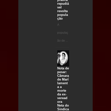
repudiá
vel
revolta
popula
ção
A
populaç
ão de ...
Nota de
pesar:
Câmara
de Marí
lament
a a
morte
da ex-
veread
ora
Neta do
Sindica