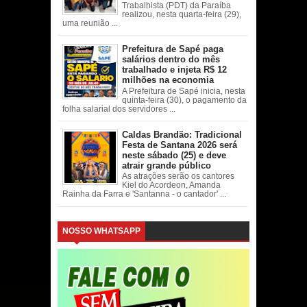
Trabalhista (PDT) da Paraíba
realizou, nesta quarta-feira (29),
uma reunião ...
Prefeitura de Sapé paga
salários dentro do mês
trabalhado e injeta R$ 12
milhões na economia
A Prefeitura de Sapé inicia, nesta
quinta-feira (30), o pagamento da
folha salarial dos servidores ...
Caldas Brandão: Tradicional
Festa de Santana 2026 será
neste sábado (25) e deve
atrair grande público
As atrações serão os cantores
Kiel do Acordeon, Amanda
Rainha da Farra e 'Santanna - o cantador' ...
NOSSO WHATSAPP