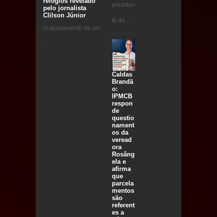
relógios revelado
presiden
pelo jornalista
Clilson Júnior
te da ...
O apartamento de um
...
Caldas
Brandã
o:
IPMCB
respon
de
questio
nament
os da
veread
ora
Rosâng
ela e
afirma
que
parcela
mentos
são
referent
es a