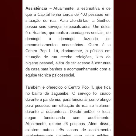
Prefeitura de Sapé em 2026
Assistência –
Atualmente, a estimativa é de
que a Capital tenha cerca de 400 pessoas em
Caldas Brandão: Tradicional Festa de
situação de rua. Para atendê-las, a Sedhuc
possui seis serviços especializados. Um deles
Santana 2026 será neste sábado (25)
é o Ruartes, que realiza abordagens sociais, de
domingo a domingo, fazendo os
e deve atrair grande público
encaminhamentos necessários. Outro é o
Centro Pop I. Lá, diariamente, o público em
situação de rua recebe refeições, kits de
Nota de pesar: Câmara de Marí
higiene pessoal, além de ter acesso à estrutura
da casa para banhos e acompanhamento com a
lamenta a morte da ex-vereadora
equipe técnica psicossocial.
Neta do Sindicato
Também é oferecido o Centro Pop II, que fica
no bairro de Jaguaribe. O serviço foi criado
Prefeito Major Sidnei busca em
durante a pandemia, para funcionar como abrigo
para pessoas em situação de rua se isolarem
Brasília recursos para nova Casa de
durante a quarentena. Desde então, o local
segue funcionando com acolhimento.
Acolhida e CRAS de Sapé
Atualmente, recebe 26 pessoas. Além disso,
existem outras três casas de acolhimento
Denise Ribeiro toma posse no
exclusivamente voltadas para esse público.