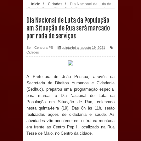
Início
/
Cidades
/
Dia Nacional de Luta da
População em Situação de Rua será marcado
Prefeitura de Sapé paga salários
por roda de serviços
Dia Nacional de Luta da População
dentro do mês trabalhado e injeta R$
em Situação de Rua será marcado
por roda de serviços
12 milhões na economia
Sem Censura PB
quinta-feira, agosto 19, 2021
Prefeitura de Sapé desenvolve ações
Cidades
para preservar tamarindeiro e
A Prefeitura de João Pessoa, através da
revitalizar Memorial Augusto dos
Secretaria de Direitos Humanos e Cidadania
(Sedhuc), preparou uma programação especial
Anjos
para marcar o Dia Nacional de Luta da
População em Situação de Rua, celebrado
O verdadeiro oxigênio do Estado
nesta quinta-feira (19). Das 8h às 11h, serão
realizadas ações de cidadania e saúde. As
Democrático de Direito – Bacharela
atividades vão acontecer em estrutura montada
em frente ao Centro Pop I, localizado na Rua
aborda de maneira inédita no mundo
Treze de Maio, no Centro da cidade.