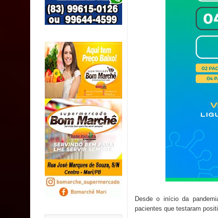
SUS
MULUNGU: Servidora revela Perseguição na Gestão
população
Caldas Brandão: IPMCB responde questionamento
são referentes a débitos históricos
Desde o início da pandemi
pacientes que testaram posit