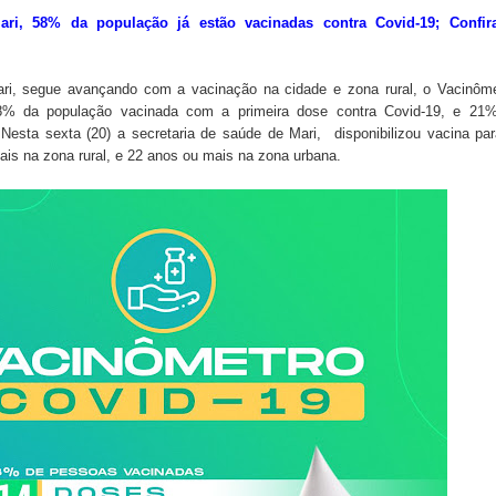
ri, 58% da população já estão vacinadas contra Covid-19; Confir
ari, segue avançando com a vacinação na cidade e zona rural, o Vacinôme
8% da população vacinada com a primeira dose contra Covid-19, e 21%
esta sexta (20) a secretaria de saúde de Mari, disponibilizou vacina pa
is na zona rural, e 22 anos ou mais na zona urbana.