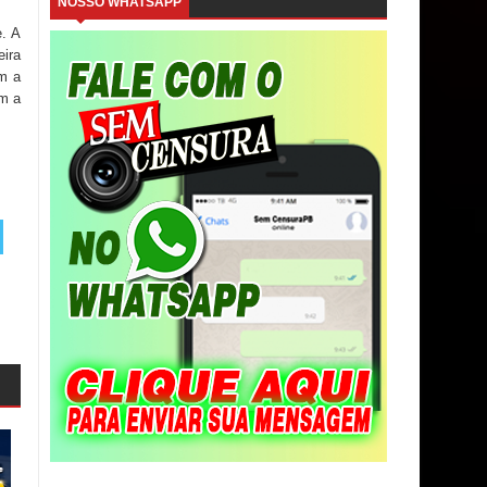
NOSSO WHATSAPP
e. A
eira
m a
am a