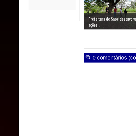
Prefeitura de Sapé desenvolv
ações...
0 comentários (co