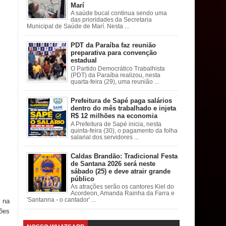
Marí
A saúde bucal continua sendo uma
das prioridades da Secretaria
Municipal de Saúde de Marí. Nesta ...
PDT da Paraíba faz reunião
preparativa para convenção
estadual
O Partido Democrático Trabalhista
(PDT) da Paraíba realizou, nesta
quarta-feira (29), uma reunião ...
Prefeitura de Sapé paga salários
dentro do mês trabalhado e injeta
R$ 12 milhões na economia
A Prefeitura de Sapé inicia, nesta
quinta-feira (30), o pagamento da folha
salarial dos servidores ...
Caldas Brandão: Tradicional Festa
de Santana 2026 será neste
sábado (25) e deve atrair grande
público
As atrações serão os cantores Kiel do
Acordeon, Amanda Rainha da Farra e
'Santanna - o cantador' ...
 na
ções