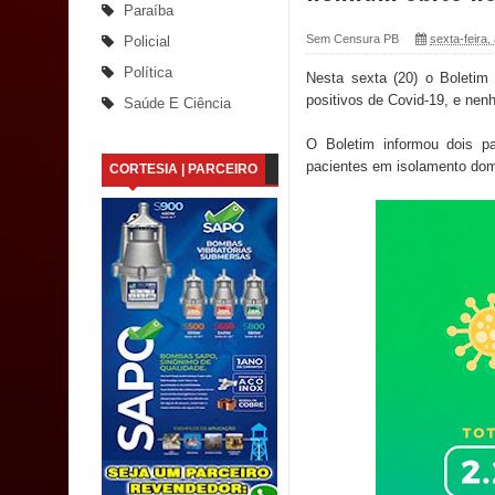
Paraíba
Santana
Sem Censura PB
sexta-feira,
Policial
Política
Nesta sexta (20) o Boletim
Saúde Bucal: Mais de 470 próteses dentárias já 
positivos de Covid-19, e nen
Saúde E Ciência
Caldas Brandão: Tradicional Festa de Santana 202
O Boletim informou dois p
pacientes em isolamento domi
CORTESIA | PARCEIRO
Nota de pesar: Câmara de Marí lamenta a morte d
Prefeito Major Sidnei busca em Brasília recurso
Denise Ribeiro toma posse no Diretório Nacional
Dois Gigantes da Poesia Paraibana inspiram a 
Vereador Davyd Matias reúne cerca de 200 lidera
Assembleia Legislativa
Mari marca presença no maior evento de saúde pú