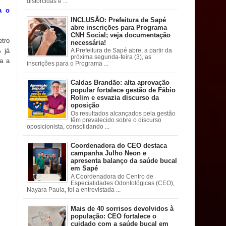
distorcidas e ...
a o
INCLUSÃO: Prefeitura de Sapé
abre inscrições para Programa
CNH Social; veja documentação
tro
necessária!
 já
A Prefeitura de Sapé abre, a partir da
próxima segunda-feira (3), as
ra a
inscrições para o Programa ...
Caldas Brandão: alta aprovação
popular fortalece gestão de Fábio
Rolim e esvazia discurso da
oposição
Os resultados alcançados pela gestão
têm prevalecido sobre o discurso
oposicionista, consolidando ...
Coordenadora do CEO destaca
campanha Julho Neon e
apresenta balanço da saúde bucal
em Sapé
A Coordenadora do Centro de
Especialidades Odontológicas (CEO),
Nayara Paula, foi a entrevistada ...
Mais de 40 sorrisos devolvidos à
população: CEO fortalece o
cuidado com a saúde bucal em