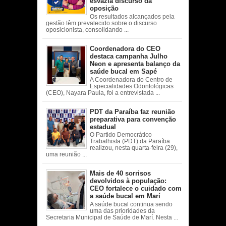
esvazia discurso da
oposição
Os resultados alcançados pela
gestão têm prevalecido sobre o discurso
oposicionista, consolidando ...
Coordenadora do CEO
destaca campanha Julho
Neon e apresenta balanço da
saúde bucal em Sapé
A Coordenadora do Centro de
Especialidades Odontológicas
(CEO), Nayara Paula, foi a entrevistada ...
PDT da Paraíba faz reunião
preparativa para convenção
estadual
O Partido Democrático
Trabalhista (PDT) da Paraíba
realizou, nesta quarta-feira (29),
uma reunião ...
Mais de 40 sorrisos
devolvidos à população:
CEO fortalece o cuidado com
a saúde bucal em Marí
A saúde bucal continua sendo
uma das prioridades da
Secretaria Municipal de Saúde de Marí. Nesta ...