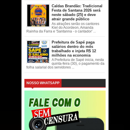
Caldas Brandão: Tradicional
Festa de Santana 2026 será
neste sábado (25) e deve
atrair grande público
As atrações serão os cantores
Kiel do Acordeon, Amanda
Rainha da Farra e 'Santanna - o cantador' ...
Prefeitura de Sapé paga
salários dentro do mês
trabalhado e injeta R$ 12
milhões na economia
A Prefeitura de Sapé inicia, nesta
quinta-feira (30), o pagamento da
folha salarial dos servidores ...
NOSSO WHATSAPP