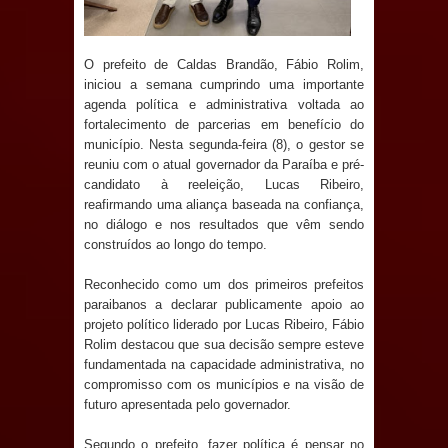
Anjos
O verdadeiro oxigênio do Estado
O prefeito de Caldas Brandão, Fábio Rolim,
iniciou a semana cumprindo uma importante
Democrático de Direito – Bacharela
agenda política e administrativa voltada ao
fortalecimento de parcerias em benefício do
aborda de maneira inédita no mundo
município. Nesta segunda-feira (8), o gestor se
reuniu com o atual governador da Paraíba e pré-
jurídico brasileiro, temas polêmicos;
candidato à reeleição, Lucas Ribeiro,
reafirmando uma aliança baseada na confiança,
Confira!
no diálogo e nos resultados que vêm sendo
construídos ao longo do tempo.
Prefeitura de Sapé promove
Reconhecido como um dos primeiros prefeitos
campanha Julho Neon com ações de
paraibanos a declarar publicamente apoio ao
projeto político liderado por Lucas Ribeiro, Fábio
conscientização sobre saúde bucal
Rolim destacou que sua decisão sempre esteve
fundamentada na capacidade administrativa, no
compromisso com os municípios e na visão de
Caldas Brandão: gestão municipal
futuro apresentada pelo governador.
antecipa pagamento do mês de julho
Segundo o prefeito, fazer política é pensar no