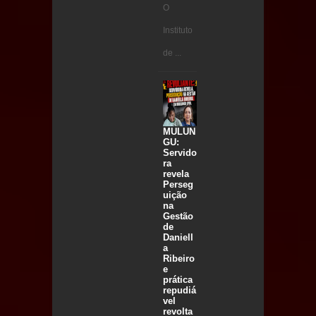
O
Instituto
de ...
MULUN
GU:
Servido
ra
revela
Perseg
uição
na
Gestão
de
Daniell
a
Ribeiro
e
prática
repudiá
vel
revolta