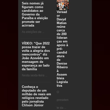
Seis nomes já
figuram como
candidatos ao
Veread
Governo da
or
Paraíba e eleição
Davyd
promete ser
Matias
acirrada
reúne
cerca
As eleições de ...
de 200
lideran
ças em
VÍDEO: “Que 2022
apoio à
possa trazer de
pré-
volta a alegria dos
candid
reencontros” diz
atura
João Azevêdo em
de
mensagem de
Denise
esperança ao lado
Ribeiro
da família
à
Assem
Nesta sexta-feira ...
bleia
Legisla
tiva
Conheça o
deputado de um
O
milhão de reais em
relógios revelado
presiden
pelo jornalista
Clilson Júnior
te da ...