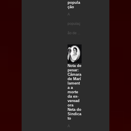
popula
ção
A
populaç
ão de ...
Nota de
pesar:
Câmara
de Marí
lament
a a
morte
da ex-
veread
ora
Neta do
Sindica
to
A