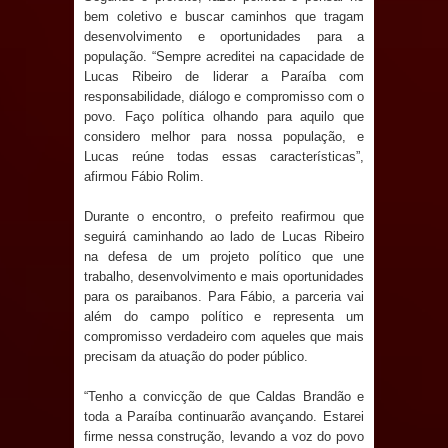
bem coletivo e buscar caminhos que tragam
e aquece economia para Festa de
desenvolvimento e oportunidades para a
população. “Sempre acreditei na capacidade de
Santana
Lucas Ribeiro de liderar a Paraíba com
responsabilidade, diálogo e compromisso com o
Saúde Bucal: Mais de 470 próteses
povo. Faço política olhando para aquilo que
considero melhor para nossa população, e
dentárias já foram entregues pela
Lucas reúne todas essas características”,
afirmou Fábio Rolim.
Prefeitura de Sapé em 2026
Durante o encontro, o prefeito reafirmou que
Caldas Brandão: Tradicional Festa de
seguirá caminhando ao lado de Lucas Ribeiro
na defesa de um projeto político que une
Santana 2026 será neste sábado (25)
trabalho, desenvolvimento e mais oportunidades
para os paraibanos. Para Fábio, a parceria vai
e deve atrair grande público
além do campo político e representa um
compromisso verdadeiro com aqueles que mais
precisam da atuação do poder público.
Nota de pesar: Câmara de Marí
“Tenho a convicção de que Caldas Brandão e
lamenta a morte da ex-vereadora
toda a Paraíba continuarão avançando. Estarei
firme nessa construção, levando a voz do povo
Neta do Sindicato