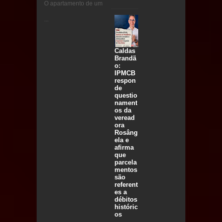
O apartamento de um
...
Caldas
Brandã
o:
IPMCB
respon
de
questio
nament
os da
veread
ora
Rosâng
ela e
afirma
que
parcela
mentos
são
referent
es a
débitos
históric
os