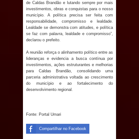
de Caldas Brandão e lutando sempre por mais
investimentos, obras e conquistas para o nosso
Prefeito Major Sidnei busca em
município. A política precisa ser feita com
responsabilidade, compromisso e lealdade.
Brasília recursos para nova Casa de
Lealdade se demonstra com atitudes, e política
se faz com palavra, lealdade e compromisso”,
Acolhida e CRAS de Sapé
declarou o prefeito.
Denise Ribeiro toma posse no
A reunião reforça o alinhamento político entre as
lideranças e evidencia a busca contínua por
Diretório Nacional do PDT durante
investimentos, ações estruturantes e melhorias
para Caldas Brandão, consolidando uma
Convenção em Brasília
parceria administrativa voltada ao crescimento
do município e ao fortalecimento do
Dois Gigantes da Poesia Paraibana
desenvolvimento regional.
inspiram a IV FEIRA LITERÁRIA DO
Fonte: Portal Umari
BREJO em Guarabira
Vereador Davyd Matias reúne cerca
Compartilhar no Facebook