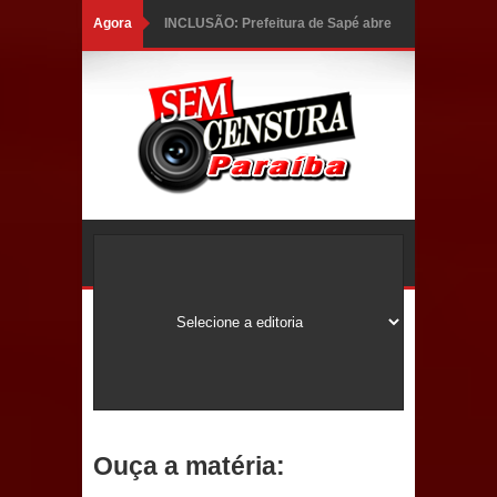
Agora
INCLUSÃO: Prefeitura de Sapé abre
inscrições para Programa CNH
Social; veja documentação
necessária!
Caldas Brandão: alta aprovação
popular fortalece gestão de Fábio
Rolim e esvazia discurso da oposição
Coordenadora do CEO destaca
campanha Julho Neon e apresenta
balanço da saúde bucal em Sapé
Ouça a matéria:
Mais de 40 sorrisos devolvidos à