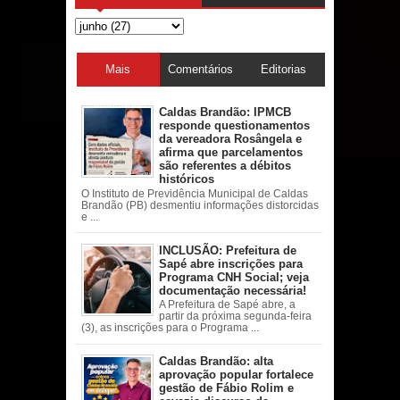
Mais
Comentários
Editorias
acessadas
Caldas Brandão: IPMCB
responde questionamentos
da vereadora Rosângela e
afirma que parcelamentos
são referentes a débitos
históricos
O Instituto de Previdência Municipal de Caldas
Brandão (PB) desmentiu informações distorcidas
e ...
INCLUSÃO: Prefeitura de
Sapé abre inscrições para
Programa CNH Social; veja
documentação necessária!
A Prefeitura de Sapé abre, a
partir da próxima segunda-feira
(3), as inscrições para o Programa ...
Caldas Brandão: alta
aprovação popular fortalece
gestão de Fábio Rolim e