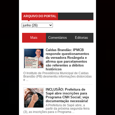
ARQUIVO DO PORTAL
Mais
Comentários
Editorias
acessadas
Caldas Brandão: IPMCB
responde questionamentos
da vereadora Rosângela e
afirma que parcelamentos
são referentes a débitos
históricos
O Instituto de Previdência Municipal de Caldas
Brandão (PB) desmentiu informações distorcidas
e ...
INCLUSÃO: Prefeitura de
Sapé abre inscrições para
Programa CNH Social; veja
documentação necessária!
A Prefeitura de Sapé abre, a
partir da próxima segunda-feira
(3), as inscrições para o Programa ...