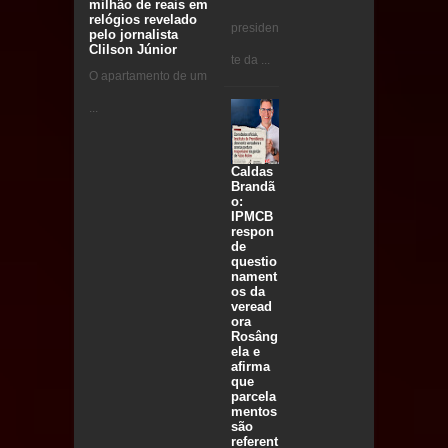
milhão de reais em
relógios revelado
presiden
pelo jornalista
Clilson Júnior
te da ...
O apartamento de um
...
Caldas
Brandã
o:
IPMCB
respon
de
questio
nament
os da
veread
ora
Rosâng
ela e
afirma
que
parcela
mentos
são
referent