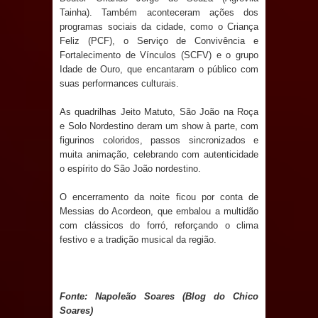
Tainha). Também aconteceram ações dos
e aquece economia para Festa de
programas sociais da cidade, como o Criança
Feliz (PCF), o Serviço de Convivência e
Santana
Fortalecimento de Vínculos (SCFV) e o grupo
Idade de Ouro, que encantaram o público com
Saúde Bucal: Mais de 470 próteses
suas performances culturais.
dentárias já foram entregues pela
As quadrilhas Jeito Matuto, São João na Roça
e Solo Nordestino deram um show à parte, com
Prefeitura de Sapé em 2026
figurinos coloridos, passos sincronizados e
muita animação, celebrando com autenticidade
Caldas Brandão: Tradicional Festa de
o espírito do São João nordestino.
Santana 2026 será neste sábado (25)
O encerramento da noite ficou por conta de
Messias do Acordeon, que embalou a multidão
e deve atrair grande público
com clássicos do forró, reforçando o clima
festivo e a tradição musical da região.
Nota de pesar: Câmara de Marí
lamenta a morte da ex-vereadora
Fonte: Napoleão Soares (Blog do Chico
Soares)
Neta do Sindicato