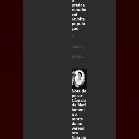
e
prática
repudiá
vel
revolta
popula
ção
A
populaç
ão de ...
Nota de
pesar:
Câmara
de Marí
lament
a a
morte
da ex-
veread
ora
Neta do