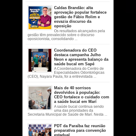
Caldas Brandão: alta
aprovação popular fortalece
gestão de Fábio Rolim e
esvazia discurso da
oposição
Os resultados alcançados pela
gestão têm prevalecido sobre o discurso
oposicionista, consolidando ...
Coordenadora do CEO
destaca campanha Julho
Neon e apresenta balanço da
saúde bucal em Sapé
A Coordenadora do Centro de
Especialidades Odontológicas
(CEO), Nayara Paula, foi a entrevistada ...
Mais de 40 sorrisos
devolvidos à população:
CEO fortalece o cuidado com
a saúde bucal em Marí
A saúde bucal continua sendo
uma das prioridades da
Secretaria Municipal de Saúde de Marí. Nesta ...
PDT da Paraíba faz reunião
preparativa para convenção
estadual