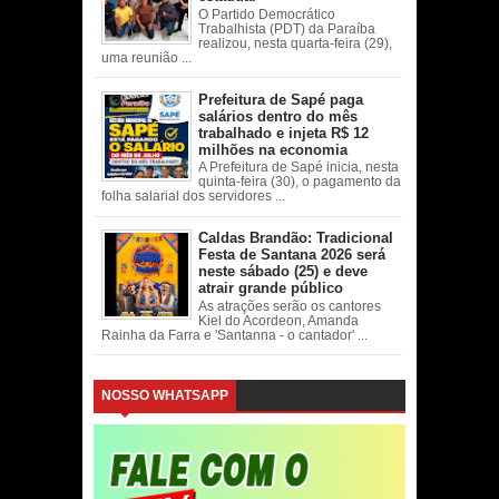
O Partido Democrático
Trabalhista (PDT) da Paraíba
realizou, nesta quarta-feira (29),
uma reunião ...
Prefeitura de Sapé paga
salários dentro do mês
trabalhado e injeta R$ 12
milhões na economia
A Prefeitura de Sapé inicia, nesta
quinta-feira (30), o pagamento da
folha salarial dos servidores ...
Caldas Brandão: Tradicional
Festa de Santana 2026 será
neste sábado (25) e deve
atrair grande público
As atrações serão os cantores
Kiel do Acordeon, Amanda
Rainha da Farra e 'Santanna - o cantador' ...
NOSSO WHATSAPP