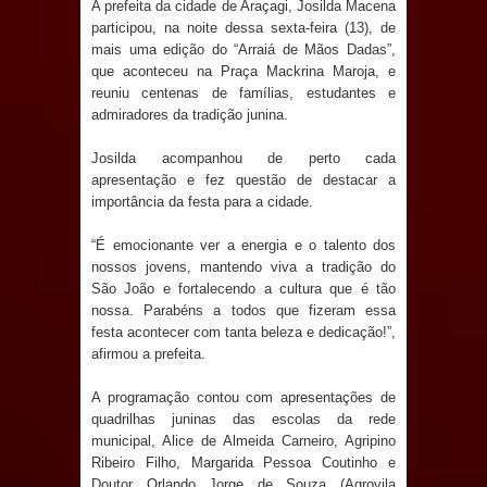
A prefeita da cidade de Araçagi, Josilda Macena
Anjos
participou, na noite dessa sexta-feira (13), de
mais uma edição do “Arraiá de Mãos Dadas”,
O verdadeiro oxigênio do Estado
que aconteceu na Praça Mackrina Maroja, e
reuniu centenas de famílias, estudantes e
Democrático de Direito – Bacharela
admiradores da tradição junina.
aborda de maneira inédita no mundo
Josilda acompanhou de perto cada
apresentação e fez questão de destacar a
jurídico brasileiro, temas polêmicos;
importância da festa para a cidade.
Confira!
“É emocionante ver a energia e o talento dos
nossos jovens, mantendo viva a tradição do
Prefeitura de Sapé promove
São João e fortalecendo a cultura que é tão
nossa. Parabéns a todos que fizeram essa
campanha Julho Neon com ações de
festa acontecer com tanta beleza e dedicação!”,
afirmou a prefeita.
conscientização sobre saúde bucal
A programação contou com apresentações de
quadrilhas juninas das escolas da rede
Caldas Brandão: gestão municipal
municipal, Alice de Almeida Carneiro, Agripino
Ribeiro Filho, Margarida Pessoa Coutinho e
antecipa pagamento do mês de julho
Doutor Orlando Jorge de Souza (Agrovila