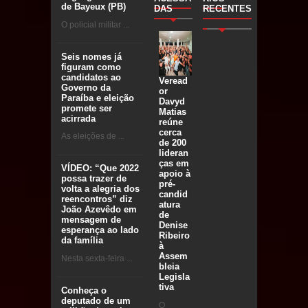
de Bayeux (PB)
DAS
RECENTES
O policial militar ...
Seis nomes já
figuram como
candidatos ao
Veread
Governo da
or
Paraíba e eleição
Davyd
promete ser
Matias
acirrada
reúne
cerca
As eleições de ...
de 200
lideran
ças em
VÍDEO: “Que 2022
apoio à
possa trazer de
pré-
volta a alegria dos
candid
reencontros” diz
atura
João Azevêdo em
de
mensagem de
Denise
esperança ao lado
Ribeiro
da família
à
Assem
Nesta sexta-feira ...
bleia
Legisla
tiva
Conheça o
deputado de um
O