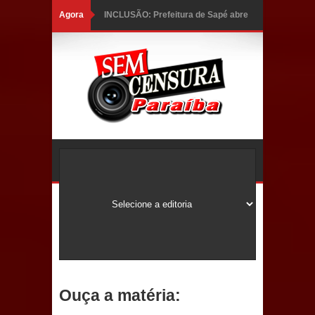
Agora
INCLUSÃO: Prefeitura de Sapé abre
inscrições para Programa CNH
Social; veja documentação
necessária!
Caldas Brandão: alta aprovação
popular fortalece gestão de Fábio
Rolim e esvazia discurso da oposição
Coordenadora do CEO destaca
campanha Julho Neon e apresenta
balanço da saúde bucal em Sapé
Ouça a matéria:
Mais de 40 sorrisos devolvidos à