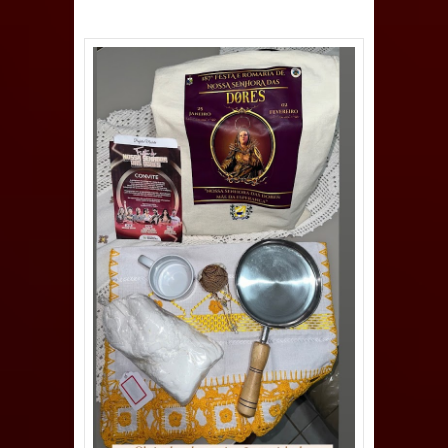
e aquece economia para Festa de
Santana
Saúde Bucal: Mais de 470 próteses
dentárias já foram entregues pela
Prefeitura de Sapé em 2026
Caldas Brandão: Tradicional Festa de
Santana 2026 será neste sábado (25)
e deve atrair grande público
Nota de pesar: Câmara de Marí
lamenta a morte da ex-vereadora
Neta do Sindicato