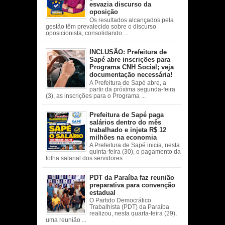
esvazia discurso da
oposição
Os resultados alcançados pela
gestão têm prevalecido sobre o discurso
oposicionista, consolidando ...
INCLUSÃO: Prefeitura de
Sapé abre inscrições para
Programa CNH Social; veja
documentação necessária!
A Prefeitura de Sapé abre, a
partir da próxima segunda-feira
(3), as inscrições para o Programa ...
Prefeitura de Sapé paga
salários dentro do mês
trabalhado e injeta R$ 12
milhões na economia
A Prefeitura de Sapé inicia, nesta
quinta-feira (30), o pagamento da
folha salarial dos servidores ...
PDT da Paraíba faz reunião
preparativa para convenção
estadual
O Partido Democrático
Trabalhista (PDT) da Paraíba
realizou, nesta quarta-feira (29),
uma reunião ...