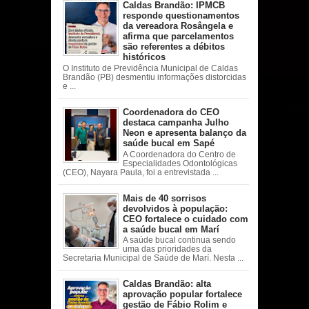
Caldas Brandão: IPMCB
responde questionamentos
da vereadora Rosângela e
afirma que parcelamentos
são referentes a débitos
históricos
O Instituto de Previdência Municipal de Caldas
Brandão (PB) desmentiu informações distorcidas
e ...
Coordenadora do CEO
destaca campanha Julho
Neon e apresenta balanço da
saúde bucal em Sapé
A Coordenadora do Centro de
Especialidades Odontológicas
(CEO), Nayara Paula, foi a entrevistada ...
Mais de 40 sorrisos
devolvidos à população:
CEO fortalece o cuidado com
a saúde bucal em Marí
A saúde bucal continua sendo
uma das prioridades da
Secretaria Municipal de Saúde de Marí. Nesta ...
Caldas Brandão: alta
aprovação popular fortalece
gestão de Fábio Rolim e