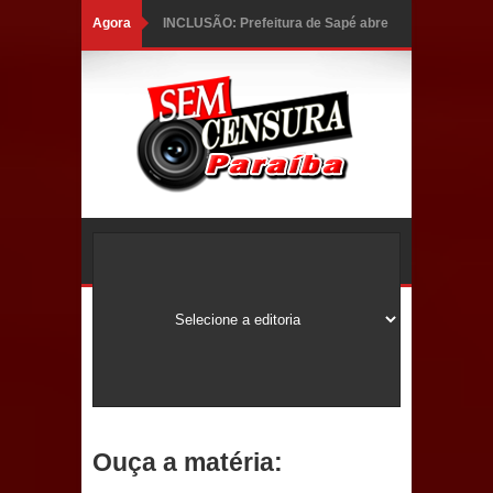
Agora
INCLUSÃO: Prefeitura de Sapé abre
inscrições para Programa CNH
Social; veja documentação
necessária!
Caldas Brandão: alta aprovação
popular fortalece gestão de Fábio
Rolim e esvazia discurso da oposição
Coordenadora do CEO destaca
campanha Julho Neon e apresenta
balanço da saúde bucal em Sapé
Ouça a matéria:
Mais de 40 sorrisos devolvidos à