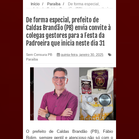
Início
/
Paraíba
/
De forma especial,
prefeito de Caldas Brandão (PB) envia convite à
população: CEO fortalece o cuidado
colegas gestores para a Festa da Padroeira que
De forma especial, prefeito de
inicia neste dia 31
com a saúde bucal em Marí
Caldas Brandão (PB) envia convite à
colegas gestores para a Festa da
PDT da Paraíba faz reunião
Padroeira que inicia neste dia 31
preparativa para convenção estadual
Sem Censura PB
quinta-feira, janeiro 30, 2025
Paraíba
Prefeitura de Sapé paga salários
dentro do mês trabalhado e injeta R$
12 milhões na economia
Prefeitura de Sapé desenvolve ações
para preservar tamarindeiro e
revitalizar Memorial Augusto dos
O prefeito de Caldas Brandão (PB), Fábio
Rolim, sempre gentil e atencioso não só com o