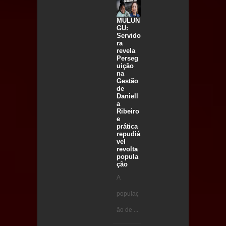
MULUN
GU:
Servido
ra
revela
Perseg
uição
na
Gestão
de
Daniell
a
Ribeiro
e
prática
repudiá
vel
revolta
popula
ção
A
populaç
ão de ...