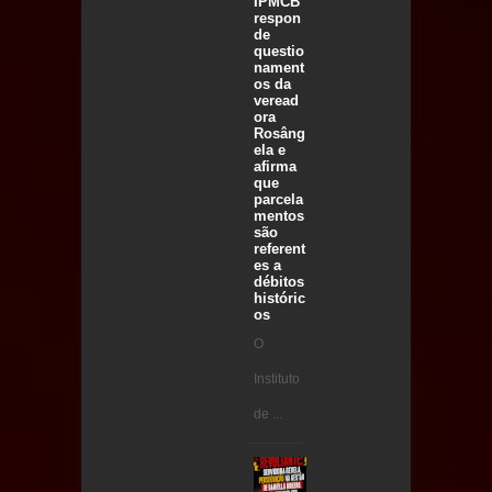
IPMCB
respon
de
questio
nament
os da
veread
ora
Rosâng
ela e
afirma
que
parcela
mentos
são
referent
es a
débitos
históric
os
O
Instituto
de ...