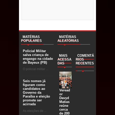
MATÉRIAS
MATÉRIAS
POPULARES
ALEATÓRIAS
Policial Militar
salva criança de
MAIS
COMENTÁ
engasgo na cidade
ACESSA
RIOS
de Bayeux (PB)
DAS
RECENTES
O policial militar ...
Seis nomes já
figuram como
candidatos ao
Veread
Governo da
or
Paraíba e eleição
Davyd
promete ser
Matias
acirrada
reúne
cerca
As eleições de ...
de 200