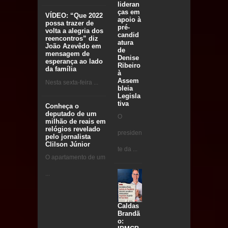
lideran
ças em
VÍDEO: “Que 2022
apoio à
possa trazer de
pré-
volta a alegria dos
candid
reencontros” diz
atura
João Azevêdo em
de
mensagem de
Denise
esperança ao lado
Ribeiro
da família
à
Assem
Nesta sexta-feira ...
bleia
Legisla
tiva
Conheça o
deputado de um
O
milhão de reais em
relógios revelado
presiden
pelo jornalista
Clilson Júnior
te da ...
O apartamento de um
...
Caldas
Brandã
o: