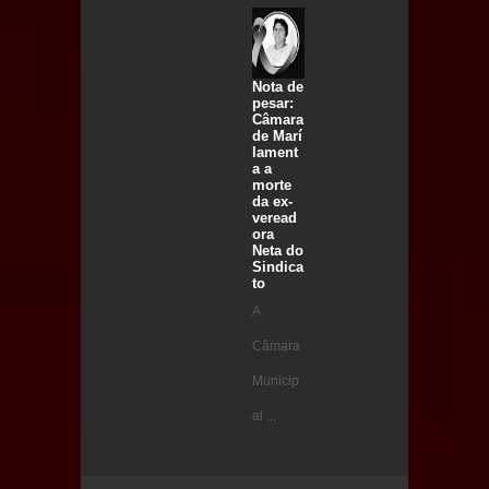
Nota de
pesar:
Câmara
de Marí
lament
a a
morte
da ex-
veread
ora
Neta do
Sindica
to
A
Câmara
Municip
al ...