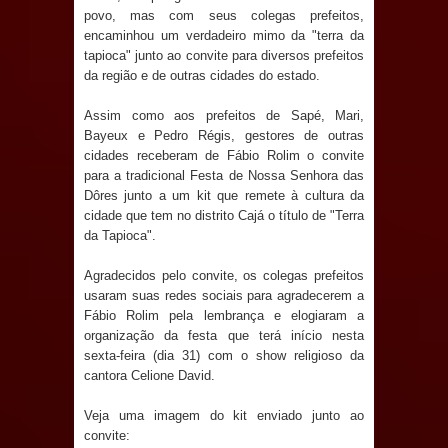
Anjos
povo, mas com seus colegas prefeitos,
encaminhou um verdadeiro mimo da "terra da
O verdadeiro oxigênio do Estado
tapioca" junto ao convite para diversos prefeitos
da região e de outras cidades do estado.
Democrático de Direito – Bacharela
Assim como aos prefeitos de Sapé, Mari,
aborda de maneira inédita no mundo
Bayeux e Pedro Régis, gestores de outras
cidades receberam de Fábio Rolim o convite
jurídico brasileiro, temas polêmicos;
para a tradicional Festa de Nossa Senhora das
Dôres junto a um kit que remete à cultura da
cidade que tem no distrito Cajá o título de "Terra
Confira!
da Tapioca".
Prefeitura de Sapé promove
Agradecidos pelo convite, os colegas prefeitos
usaram suas redes sociais para agradecerem a
campanha Julho Neon com ações de
Fábio Rolim pela lembrança e elogiaram a
organização da festa que terá início nesta
conscientização sobre saúde bucal
sexta-feira (dia 31) com o show religioso da
cantora Celione David.
Caldas Brandão: gestão municipal
Veja uma imagem do kit enviado junto ao
antecipa pagamento do mês de julho
convite: