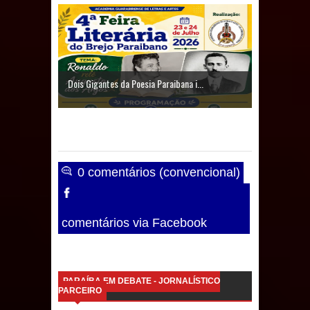
Caldas Brandão: IPMCB responde
questionamentos da vereadora
Rosângela e afirma que
Dois Gigantes da Poesia Paraibana i...
parcelamentos são referentes a
débitos históricos
0 comentários (convencional)
comentários via Facebook
PARAÍBA EM DEBATE - JORNALÍSTICO
PARCEIRO