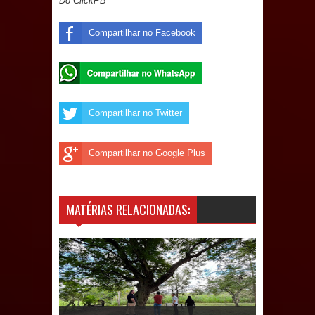
Do ClickPB
e aquece economia para Festa de
Compartilhar no Facebook
Santana
Saúde Bucal: Mais de 470 próteses
dentárias já foram entregues pela
Compartilhar no Twitter
Prefeitura de Sapé em 2026
Compartilhar no Google Plus
Caldas Brandão: Tradicional Festa de
Santana 2026 será neste sábado (25)
MATÉRIAS RELACIONADAS:
e deve atrair grande público
Nota de pesar: Câmara de Marí
lamenta a morte da ex-vereadora
Neta do Sindicato