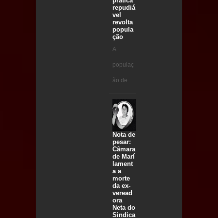
prática
repudiá
vel
revolta
popula
ção
A
populaç
ão de ...
Nota de
pesar:
Câmara
de Marí
lament
a a
morte
da ex-
veread
ora
Neta do
Sindica