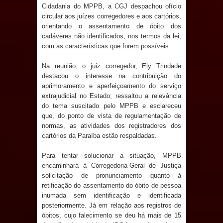
de 200 lideranças em apoio à pré-
Cidadania do MPPB, a CGJ despachou ofício
circular aos juízes corregedores e aos cartórios,
candidatura de Denise Ribeiro à
orientando o assentamento de óbito dos
cadáveres não identificados, nos termos da lei,
Assembleia Legislativa
com as características que forem possíveis.
Na reunião, o juiz corregedor, Ely Trindade
Mari marca presença no maior
destacou o interesse na contribuição do
aprimoramento e aperfeiçoamento do serviço
evento de saúde pública do planeta
extrajudicial no Estado; ressaltou a relevância
do tema suscitado pelo MPPB e esclareceu
com foco na qualificação dos
que, do ponto de vista de regulamentação de
normas, as atividades dos registradores dos
serviços do SUS
cartórios da Paraíba estão respaldadas.
MULUNGU: Servidora revela
Para tentar solucionar a situação, MPPB
encaminhará à Corregedoria-Geral de Justiça
Perseguição na Gestão de Daniella
solicitação de pronunciamento quanto à
retificação do assentamento do óbito de pessoa
Ribeiro e prática repudiável revolta
inumada sem identificação e identificada
posteriormente. Já em relação aos registros de
população
óbitos, cujo falecimento se deu há mais de 15