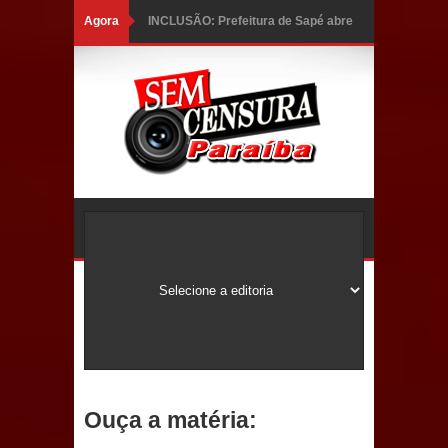
Agora
INCLUSÃO: Prefeitura de Sapé abre
inscrições para Programa CNH
Social; veja documentação
necessária!
Caldas Brandão: alta aprovação
popular fortalece gestão de Fábio
Rolim e esvazia discurso da oposição
Coordenadora do CEO destaca
campanha Julho Neon e apresenta
balanço da saúde bucal em Sapé
Ouça a matéria:
Mais de 40 sorrisos devolvidos à