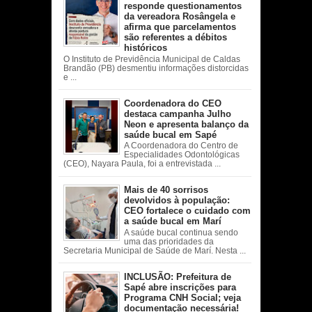
responde questionamentos
da vereadora Rosângela e
afirma que parcelamentos
são referentes a débitos
históricos
O Instituto de Previdência Municipal de Caldas
Brandão (PB) desmentiu informações distorcidas
e ...
Coordenadora do CEO
destaca campanha Julho
Neon e apresenta balanço da
saúde bucal em Sapé
A Coordenadora do Centro de
Especialidades Odontológicas
(CEO), Nayara Paula, foi a entrevistada ...
Mais de 40 sorrisos
devolvidos à população:
CEO fortalece o cuidado com
a saúde bucal em Marí
A saúde bucal continua sendo
uma das prioridades da
Secretaria Municipal de Saúde de Marí. Nesta ...
INCLUSÃO: Prefeitura de
Sapé abre inscrições para
Programa CNH Social; veja
documentação necessária!