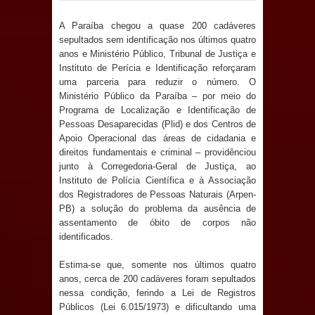
Anjos
A Paraíba chegou a quase 200 cadáveres
O verdadeiro oxigênio do Estado
sepultados sem identificação nos últimos quatro
anos e Ministério Público, Tribunal de Justiça e
Democrático de Direito – Bacharela
Instituto de Perícia e Identificação reforçaram
uma parceria para reduzir o número. O
aborda de maneira inédita no mundo
Ministério Público da Paraíba – por meio do
Programa de Localização e Identificação de
jurídico brasileiro, temas polêmicos;
Pessoas Desaparecidas (Plid) e dos Centros de
Apoio Operacional das áreas de cidadania e
direitos fundamentais e criminal – providênciou
Confira!
junto à Corregedoria-Geral de Justiça, ao
Instituto de Polícia Científica e à Associação
Prefeitura de Sapé promove
dos Registradores de Pessoas Naturais (Arpen-
PB) a solução do problema da ausência de
campanha Julho Neon com ações de
assentamento de óbito de corpos não
identificados.
conscientização sobre saúde bucal
Estima-se que, somente nos últimos quatro
Caldas Brandão: gestão municipal
anos, cerca de 200 cadáveres foram sepultados
nessa condição, ferindo a Lei de Registros
antecipa pagamento do mês de julho
Públicos (Lei 6.015/1973) e dificultando uma