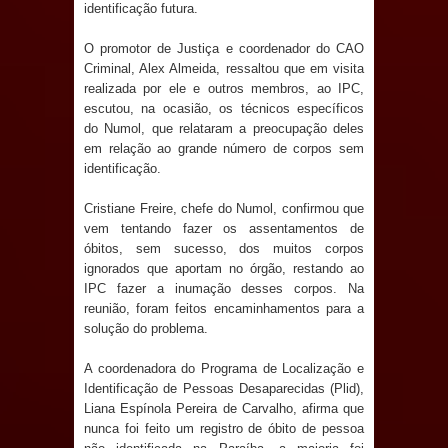
identificação futura.
e aquece economia para Festa de
O promotor de Justiça e coordenador do CAO
Santana
Criminal, Alex Almeida, ressaltou que em visita
realizada por ele e outros membros, ao IPC,
Saúde Bucal: Mais de 470 próteses
escutou, na ocasião, os técnicos específicos
do Numol, que relataram a preocupação deles
dentárias já foram entregues pela
em relação ao grande número de corpos sem
identificação.
Prefeitura de Sapé em 2026
Cristiane Freire, chefe do Numol, confirmou que
vem tentando fazer os assentamentos de
Caldas Brandão: Tradicional Festa de
óbitos, sem sucesso, dos muitos corpos
ignorados que aportam no órgão, restando ao
Santana 2026 será neste sábado (25)
IPC fazer a inumação desses corpos. Na
reunião, foram feitos encaminhamentos para a
e deve atrair grande público
solução do problema.
Nota de pesar: Câmara de Marí
A coordenadora do Programa de Localização e
Identificação de Pessoas Desaparecidas (Plid),
lamenta a morte da ex-vereadora
Liana Espínola Pereira de Carvalho, afirma que
nunca foi feito um registro de óbito de pessoa
Neta do Sindicato