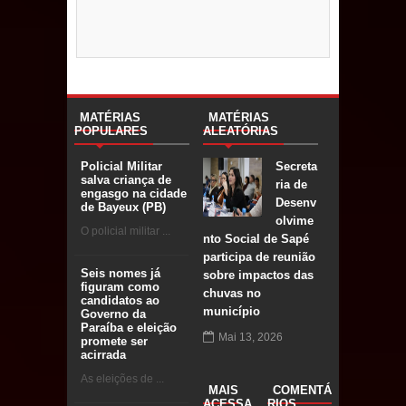
MATÉRIAS
MATÉRIAS
POPULARES
ALEATÓRIAS
Secreta
Policial Militar
salva criança de
ria de
engasgo na cidade
Desenv
de Bayeux (PB)
olvime
O policial militar ...
nto Social de Sapé
participa de reunião
Seis nomes já
sobre impactos das
figuram como
chuvas no
candidatos ao
município
Governo da
Paraíba e eleição
Mai 13, 2026
promete ser
acirrada
As eleições de ...
MAIS
COMENTÁ
ACESSA
RIOS