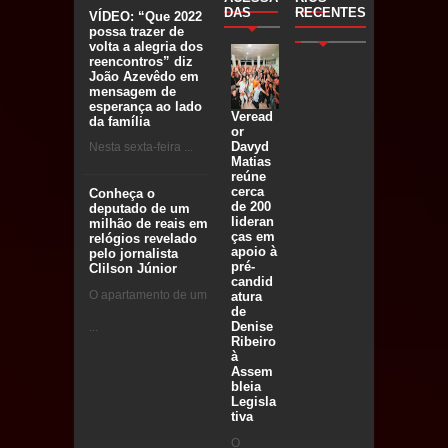
DAS
RECENTES
VÍDEO: “Que 2022
possa trazer de
volta a alegria dos
reencontros” diz
João Azevêdo em
mensagem de
esperança ao lado
Veread
da família
or
Davyd
Nesta sexta-feira ...
Matias
reúne
cerca
Conheça o
de 200
deputado de um
lideran
milhão de reais em
ças em
relógios revelado
apoio à
pelo jornalista
pré-
Clilson Júnior
candid
O apartamento de um
atura
de
Denise
...
Ribeiro
à
Assem
bleia
Legisla
tiva
O