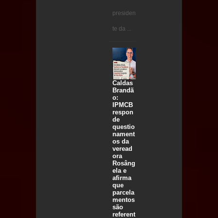
presiden
te da ...
Caldas
Brandã
o:
IPMCB
respon
de
questio
nament
os da
veread
ora
Rosâng
ela e
afirma
que
parcela
mentos
são
referent