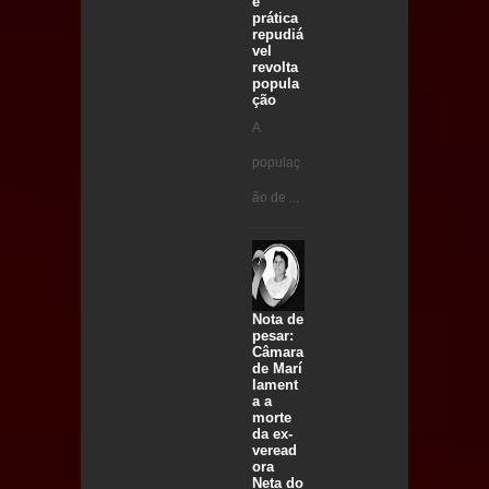
e
prática
repudiá
vel
revolta
popula
ção
A
populaç
ão de ...
Nota de
pesar:
Câmara
de Marí
lament
a a
morte
da ex-
veread
ora
Neta do