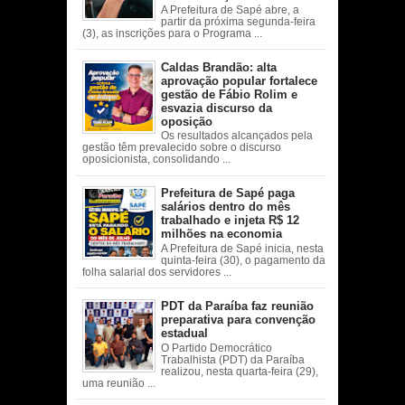
A Prefeitura de Sapé abre, a
partir da próxima segunda-feira
(3), as inscrições para o Programa ...
Caldas Brandão: alta
aprovação popular fortalece
gestão de Fábio Rolim e
esvazia discurso da
oposição
Os resultados alcançados pela
gestão têm prevalecido sobre o discurso
oposicionista, consolidando ...
Prefeitura de Sapé paga
salários dentro do mês
trabalhado e injeta R$ 12
milhões na economia
A Prefeitura de Sapé inicia, nesta
quinta-feira (30), o pagamento da
folha salarial dos servidores ...
PDT da Paraíba faz reunião
preparativa para convenção
estadual
O Partido Democrático
Trabalhista (PDT) da Paraíba
realizou, nesta quarta-feira (29),
uma reunião ...