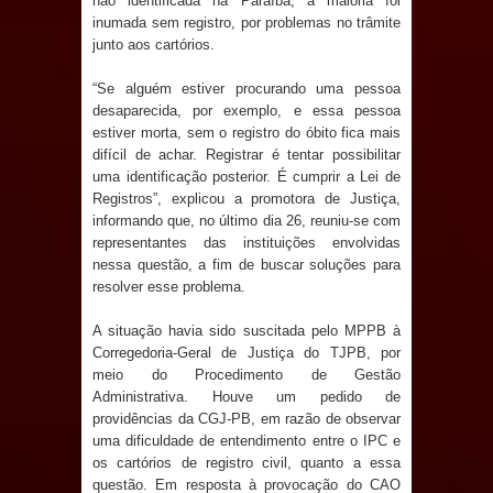
não identificada na Paraíba, a maioria foi
inumada sem registro, por problemas no trâmite
Prefeito Major Sidnei busca em
junto aos cartórios.
Brasília recursos para nova Casa de
“Se alguém estiver procurando uma pessoa
desaparecida, por exemplo, e essa pessoa
Acolhida e CRAS de Sapé
estiver morta, sem o registro do óbito fica mais
difícil de achar. Registrar é tentar possibilitar
uma identificação posterior. É cumprir a Lei de
Denise Ribeiro toma posse no
Registros”, explicou a promotora de Justiça,
informando que, no último dia 26, reuniu-se com
Diretório Nacional do PDT durante
representantes das instituições envolvidas
nessa questão, a fim de buscar soluções para
Convenção em Brasília
resolver esse problema.
Dois Gigantes da Poesia Paraibana
A situação havia sido suscitada pelo MPPB à
Corregedoria-Geral de Justiça do TJPB, por
inspiram a IV FEIRA LITERÁRIA DO
meio do Procedimento de Gestão
Administrativa. Houve um pedido de
BREJO em Guarabira
providências da CGJ-PB, em razão de observar
uma dificuldade de entendimento entre o IPC e
Vereador Davyd Matias reúne cerca
os cartórios de registro civil, quanto a essa
questão. Em resposta à provocação do CAO