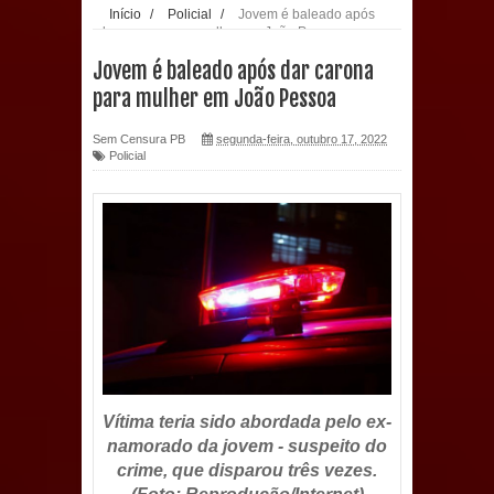
Início
/
Policial
/
Jovem é baleado após
dar carona para mulher em João Pessoa
população: CEO fortalece o cuidado
Jovem é baleado após dar carona
com a saúde bucal em Marí
para mulher em João Pessoa
PDT da Paraíba faz reunião
Sem Censura PB
segunda-feira, outubro 17, 2022
Policial
preparativa para convenção estadual
Prefeitura de Sapé paga salários
dentro do mês trabalhado e injeta R$
12 milhões na economia
Prefeitura de Sapé desenvolve ações
para preservar tamarindeiro e
Vítima teria sido abordada pelo ex-
namorado da jovem - suspeito do
revitalizar Memorial Augusto dos
crime, que disparou três vezes.