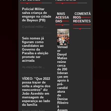
Policial Militar
salva criança de
MAIS
COMENTÁ
engasgo na cidade
ACESSA
RIOS
de Bayeux (PB)
DAS
RECENTES
O policial militar ...
Seis nomes já
figuram como
candidatos ao
Veread
Governo da
or
Paraíba e eleição
Davyd
promete ser
Matias
acirrada
reúne
cerca
As eleições de ...
de 200
lideran
ças em
VÍDEO: “Que 2022
apoio à
possa trazer de
pré-
volta a alegria dos
candid
reencontros” diz
atura
João Azevêdo em
de
mensagem de
Denise
esperança ao lado
Ribeiro
da família
à
Assem