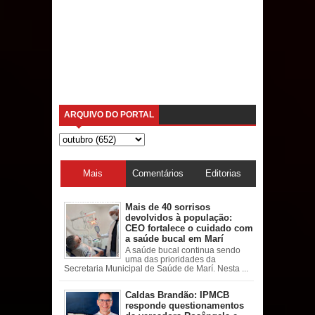
ARQUIVO DO PORTAL
Mais
Comentários
Editorias
acessadas
Mais de 40 sorrisos
devolvidos à população:
CEO fortalece o cuidado com
a saúde bucal em Marí
A saúde bucal continua sendo
uma das prioridades da
Secretaria Municipal de Saúde de Marí. Nesta ...
Caldas Brandão: IPMCB
responde questionamentos