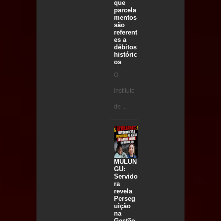
que
parcela
mentos
são
referent
es a
débitos
históric
os
O
Instituto
de ...
MULUN
GU:
Servido
ra
revela
Perseg
uição
na
Gestão