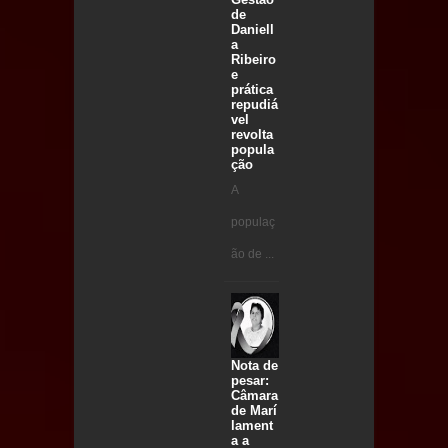
de
Daniell
a
Ribeiro
e
prática
repudiá
vel
revolta
popula
ção
A
populaç
ão de ...
Nota de
pesar:
Câmara
de Marí
lament
a a