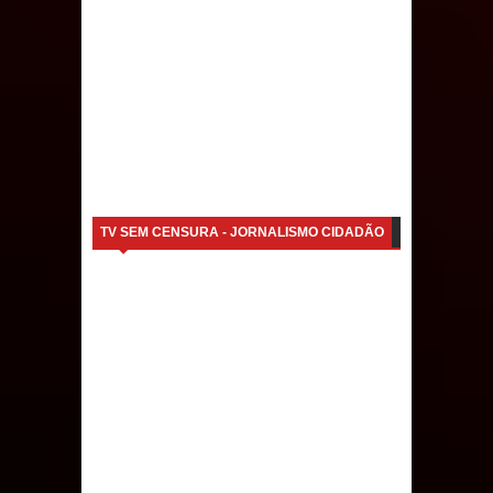
Caldas Brandão: IPMCB responde
questionamentos da vereadora
Rosângela e afirma que
parcelamentos são referentes a
débitos históricos
TV SEM CENSURA - JORNALISMO CIDADÃO