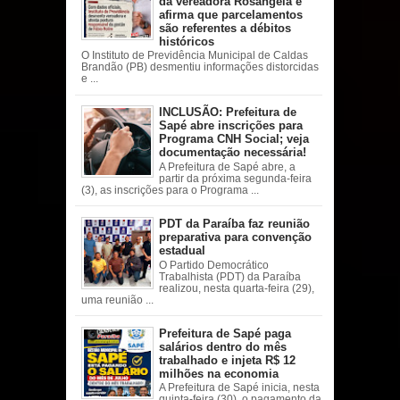
da vereadora Rosângela e
afirma que parcelamentos
são referentes a débitos
históricos
O Instituto de Previdência Municipal de Caldas
Brandão (PB) desmentiu informações distorcidas
e ...
INCLUSÃO: Prefeitura de
Sapé abre inscrições para
Programa CNH Social; veja
documentação necessária!
A Prefeitura de Sapé abre, a
partir da próxima segunda-feira
(3), as inscrições para o Programa ...
PDT da Paraíba faz reunião
preparativa para convenção
estadual
O Partido Democrático
Trabalhista (PDT) da Paraíba
realizou, nesta quarta-feira (29),
uma reunião ...
Prefeitura de Sapé paga
salários dentro do mês
trabalhado e injeta R$ 12
milhões na economia
A Prefeitura de Sapé inicia, nesta
quinta-feira (30), o pagamento da