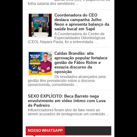
folha salarial dos servidores ...
Coordenadora do CEO
destaca campanha Julho
Neon e apresenta balanço da
saúde bucal em Sapé
A Coordenadora do Centro de
Especialidades Odontológicas
(CEO), Nayara Paula, foi a entrevistada ...
Caldas Brandão: alta
aprovação popular fortalece
gestão de Fábio Rolim e
esvazia discurso da
oposição
Os resultados alcançados pela
gestão têm prevalecido sobre o discurso
oposicionista, consolidando ...
SEXO EXPLÍCITO: Beca Barreto nega
envolvimento em vídeo íntimo com Luva
de Pedreiro
Influenciadores foram alvo de fake news ao
serem acusados de protagonizar um conteúdo ...
NOSSO WHATSAPP