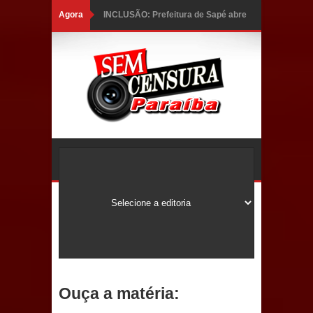
Agora
INCLUSÃO: Prefeitura de Sapé abre
inscrições para Programa CNH
Social; veja documentação
necessária!
Caldas Brandão: alta aprovação
popular fortalece gestão de Fábio
Rolim e esvazia discurso da oposição
Coordenadora do CEO destaca
campanha Julho Neon e apresenta
balanço da saúde bucal em Sapé
Ouça a matéria:
Mais de 40 sorrisos devolvidos à