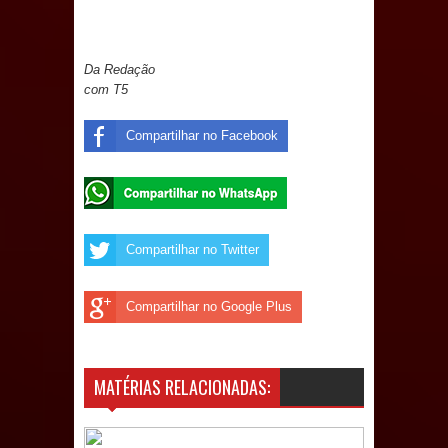
e aquece economia para Festa de
Santana
Da Redação
com T5
Saúde Bucal: Mais de 470 próteses
Compartilhar no Facebook
dentárias já foram entregues pela
Prefeitura de Sapé em 2026
Caldas Brandão: Tradicional Festa de
Compartilhar no Twitter
Santana 2026 será neste sábado (25)
Compartilhar no Google Plus
e deve atrair grande público
Nota de pesar: Câmara de Marí
MATÉRIAS RELACIONADAS:
lamenta a morte da ex-vereadora
Neta do Sindicato