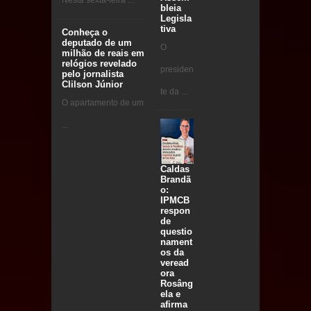
Nesta sexta-feira ...
bleia
Legisla
tiva
Conheça o
deputado de um
O
milhão de reais em
relógios revelado
presiden
pelo jornalista
Clilson Júnior
te da ...
O apartamento de um
...
Caldas
Brandã
o:
IPMCB
respon
de
questio
nament
os da
veread
ora
Rosâng
ela e
afirma