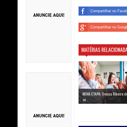
Compartilhar no Face
Compartilhar no Goog
MATÉRIAS RELACIONADA
NOVA ETAPA: Denise Ribeiro d
se...