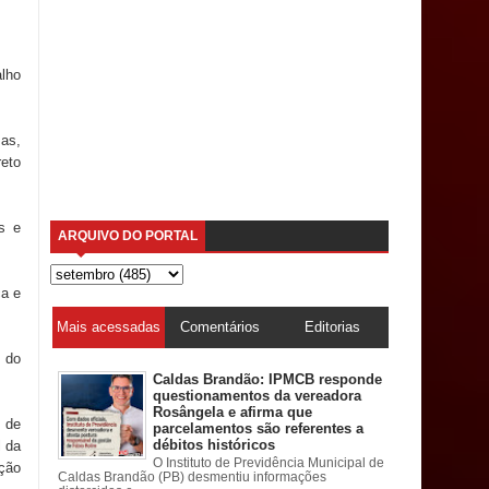
lho
as,
eto
s e
ARQUIVO DO PORTAL
ça e
Mais acessadas
Comentários
Editorias
 do
Caldas Brandão: IPMCB responde
questionamentos da vereadora
Rosângela e afirma que
 de
parcelamentos são referentes a
débitos históricos
l da
O Instituto de Previdência Municipal de
ação
Caldas Brandão (PB) desmentiu informações