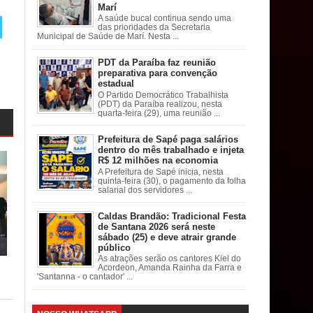
Marí
A saúde bucal continua sendo uma
das prioridades da Secretaria
Municipal de Saúde de Marí. Nesta ...
PDT da Paraíba faz reunião
preparativa para convenção
estadual
O Partido Democrático Trabalhista
(PDT) da Paraíba realizou, nesta
quarta-feira (29), uma reunião ...
Prefeitura de Sapé paga salários
dentro do mês trabalhado e injeta
R$ 12 milhões na economia
A Prefeitura de Sapé inicia, nesta
quinta-feira (30), o pagamento da folha
salarial dos servidores ...
Caldas Brandão: Tradicional Festa
de Santana 2026 será neste
..
sábado (25) e deve atrair grande
público
As atrações serão os cantores Kiel do
Acordeon, Amanda Rainha da Farra e
'Santanna - o cantador' ...