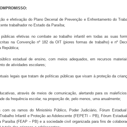
COMPROMISSO:
 de Daniella Ribeiro e prática repudiável revolta
o e efetivação do Plano Decenal de Prevenção e Enfrentamento do Traba
scente trabalhador no Estado da Paraíba;
úblicas efetivas no combate ao trabalho infantil em todas as suas form
s da vereadora Rosângela e afirma que parcelamentos
ritas na Convenção nº 182 da OIT (piores formas de trabalho) e nº Decr
a República;
blico estadual de ensino, com meios adequados, em recursos materiai
to de atividades escolares;
uais legais que tratam de políticas públicas que visam à proteção da crian
ativas, através de meios de comunicação, alertando para os malefícios
idade da frequência escolar, na proporção de, pelo menos, uma anualmente;
com os ramos do Ministério Público, Poder Judiciário, Fórum Estadual
Trabalho Infantil e Proteção ao Adolescente (FEPETI – PB), Fórum Estadua
a Paraíba (FEAP – PB) e a sociedade civil organizada para fins de colabor