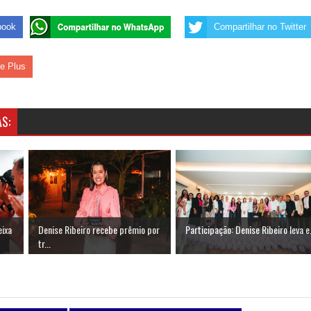
book
Compartilhar no Twitter
le Plus
S:
eixa
Denise Ribeiro recebe prêmio por
Participação: Denise Ribeiro leva e.
tr...