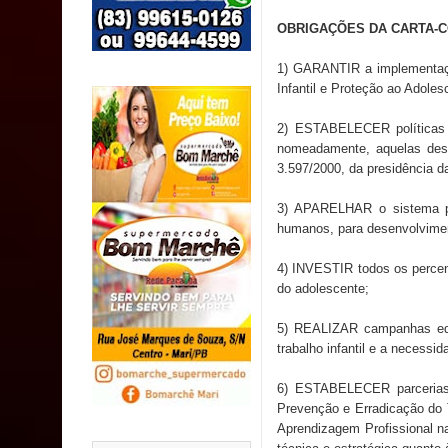
SUS
OBRIGAÇÕES DA CARTA-
MULUNGU: Servidora revela Perseguição na Gestão
1) GARANTIR a implementaçã
Infantil e Proteção ao Adole
população
2) ESTABELECER políticas p
Caldas Brandão: IPMCB responde questionamento
nomeadamente, aquelas desc
3.597/2000, da presidência d
são referentes a débitos históricos
3) APARELHAR o sistema pú
humanos, para desenvolvimen
4) INVESTIR todos os percent
do adolescente;
5) REALIZAR campanhas educ
trabalho infantil e a necess
6) ESTABELECER parcerias 
Prevenção e Erradicação do 
Aprendizagem Profissional n