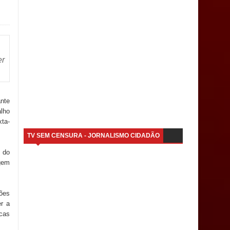
er
ante
lho
xta-
TV SEM CENSURA - JORNALISMO CIDADÃO
o do
gem
ções
r a
icas