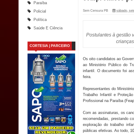
Paraíba
Santana
Sem Censura PB
sábado, set
Policial
Política
Saúde Bucal: Mais de 470 próteses dentárias já 
Saúde E Ciência
Postulantes à gestão v
Caldas Brandão: Tradicional Festa de Santana 202
crianças
CORTESIA | PARCEIRO
Nota de pesar: Câmara de Marí lamenta a morte d
Os oito candidatos ao Gover
Prefeito Major Sidnei busca em Brasília recurso
ao Ministério Público do 
infantil. O documento foi a
Denise Ribeiro toma posse no Diretório Nacional
feira.
Dois Gigantes da Poesia Paraibana inspiram a 
Representantes do Ministéri
Trabalho Infantil e Proteç
Vereador Davyd Matias reúne cerca de 200 lidera
Profissional na Paraíba (Feap
Assembleia Legislativa
Com as assinaturas, os cand
recomendadas, prestando co
Mari marca presença no maior evento de saúde pú
exploração do trabalho infa
públicas efetivas. Ao todo, 