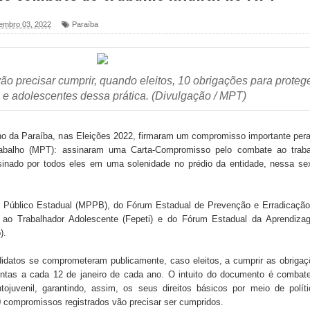
embro 03, 2022
Paraíba
foram entregues pela Prefeitura de Sapé em 2026
ão precisar cumprir, quando eleitos, 10 obrigações para proteg
6 será neste sábado (25) e deve atrair grande público
 e adolescentes dessa prática. (Divulgação / MPT)
a ex-vereadora Neta do Sindicato
no da Paraíba, nas Eleições 2022, firmaram um compromisso importante per
s para nova Casa de Acolhida e CRAS de Sapé
Trabalho (MPT): assinaram uma Carta-Compromisso pelo combate ao traba
ssinado por todos eles em uma solenidade no prédio da entidade, nessa se
 do PDT durante Convenção em Brasília
IV FEIRA LITERÁRIA DO BREJO em Guarabira
o Público Estadual (MPPB), do Fórum Estadual de Prevenção e Erradicaçã
ão ao Trabalhador Adolescente (Fepeti) e do Fórum Estadual da Aprendiza
nças em apoio à pré-candidatura de Denise Ribeiro à
).
idatos se comprometeram publicamente, caso eleitos, a cumprir as obriga
ntas a cada 12 de janeiro de cada ano. O intuito do documento é combate
blica do planeta com foco na qualificação dos serviços do
ntojuvenil, garantindo, assim, os seus direitos básicos por meio de polít
10 compromissos registrados vão precisar ser cumpridos.