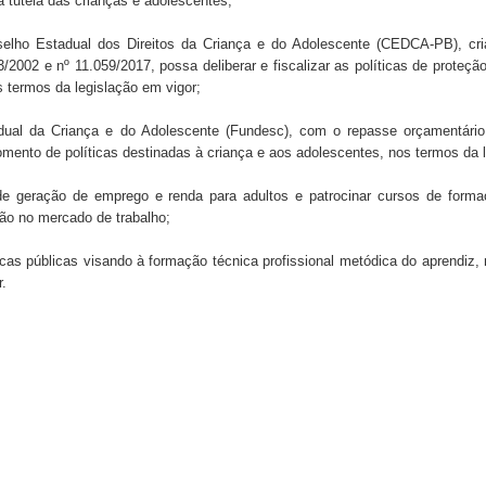
à tutela das crianças e adolescentes;
ho Estadual dos Direitos da Criança e do Adolescente (CEDCA-PB), cri
/2002 e nº 11.059/2017, possa deliberar e fiscalizar as políticas de proteçã
s termos da legislação em vigor;
ual da Criança e do Adolescente (Fundesc), com o repasse orçamentário
omento de políticas destinadas à criança e aos adolescentes, nos termos da l
geração de emprego e renda para adultos e patrocinar cursos de forma
ção no mercado de trabalho;
as públicas visando à formação técnica profissional metódica do aprendiz,
r.