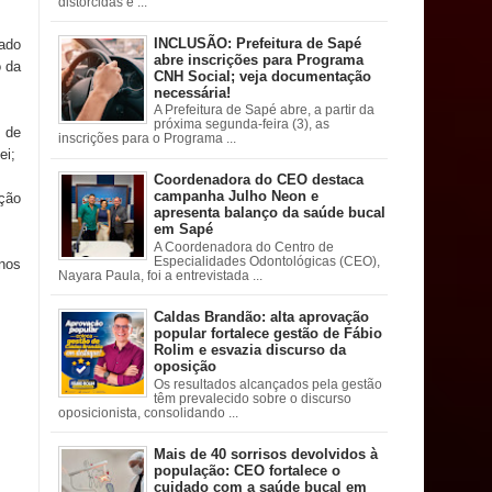
distorcidas e ...
INCLUSÃO: Prefeitura de Sapé
ado
abre inscrições para Programa
o da
CNH Social; veja documentação
necessária!
A Prefeitura de Sapé abre, a partir da
próxima segunda-feira (3), as
 de
inscrições para o Programa ...
ei;
Coordenadora do CEO destaca
campanha Julho Neon e
ção
apresenta balanço da saúde bucal
em Sapé
A Coordenadora do Centro de
Especialidades Odontológicas (CEO),
 nos
Nayara Paula, foi a entrevistada ...
Caldas Brandão: alta aprovação
popular fortalece gestão de Fábio
Rolim e esvazia discurso da
oposição
Os resultados alcançados pela gestão
têm prevalecido sobre o discurso
oposicionista, consolidando ...
Mais de 40 sorrisos devolvidos à
população: CEO fortalece o
cuidado com a saúde bucal em