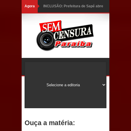
Agora
INCLUSÃO: Prefeitura de Sapé abre
inscrições para Programa CNH
Social; veja documentação
necessária!
Caldas Brandão: alta aprovação
popular fortalece gestão de Fábio
Rolim e esvazia discurso da oposição
Coordenadora do CEO destaca
campanha Julho Neon e apresenta
balanço da saúde bucal em Sapé
Ouça a matéria:
Mais de 40 sorrisos devolvidos à