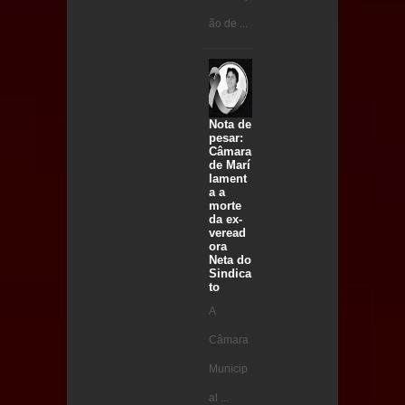
ão de ...
Nota de
pesar:
Câmara
de Marí
lament
a a
morte
da ex-
veread
ora
Neta do
Sindica
to
A
Câmara
Municip
al ...