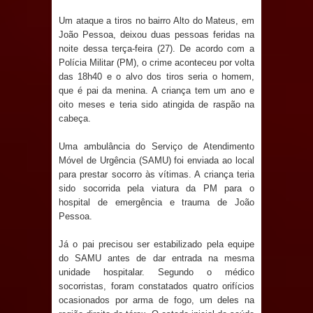
Anjos
Um ataque a tiros no bairro Alto do Mateus, em
O verdadeiro oxigênio do Estado
João Pessoa, deixou duas pessoas feridas na
noite dessa terça-feira (27). De acordo com a
Polícia Militar (PM), o crime aconteceu por volta
Democrático de Direito – Bacharela
das 18h40 e o alvo dos tiros seria o homem,
que é pai da menina. A criança tem um ano e
aborda de maneira inédita no mundo
oito meses e teria sido atingida de raspão na
cabeça.
jurídico brasileiro, temas polêmicos;
Uma ambulância do Serviço de Atendimento
Confira!
Móvel de Urgência (SAMU) foi enviada ao local
para prestar socorro às vítimas. A criança teria
Prefeitura de Sapé promove
sido socorrida pela viatura da PM para o
hospital de emergência e trauma de João
campanha Julho Neon com ações de
Pessoa.
conscientização sobre saúde bucal
Já o pai precisou ser estabilizado pela equipe
do SAMU antes de dar entrada na mesma
Caldas Brandão: gestão municipal
unidade hospitalar. Segundo o médico
socorristas, foram constatados quatro orifícios
antecipa pagamento do mês de julho
ocasionados por arma de fogo, um deles na