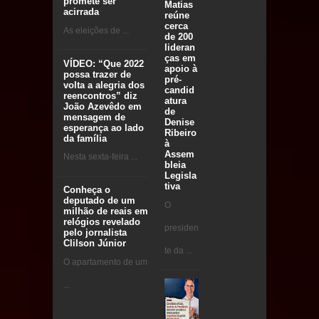
promete ser
Matias
acirrada
reúne
cerca
As eleições de ...
de 200
lideran
ças em
VÍDEO: “Que 2022
apoio à
possa trazer de
pré-
volta a alegria dos
candid
reencontros” diz
atura
João Azevêdo em
de
mensagem de
Denise
esperança ao lado
Ribeiro
da família
à
Assem
Nesta sexta-feira ...
bleia
Legisla
tiva
Conheça o
deputado de um
O
milhão de reais em
relógios revelado
presiden
pelo jornalista
Clilson Júnior
te da ...
O apartamento de um
...