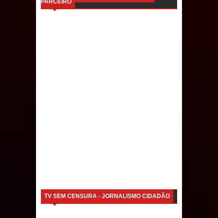
PARCEIRO
Caldas Brandão: IPMCB responde
questionamentos da vereadora
Rosângela e afirma que
parcelamentos são referentes a
débitos históricos
TV SEM CENSURA - JORNALISMO CIDADÃO