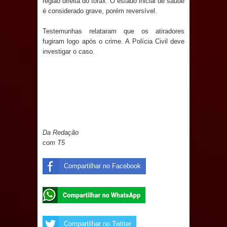
região direita do tórax. O estado inicial de saúde
e aquece economia para Festa de
é considerado grave, porém reversível.
Testemunhas relataram que os atiradores
Santana
fugiram logo após o crime. A Polícia Civil deve
investigar o caso.
Saúde Bucal: Mais de 470 próteses
dentárias já foram entregues pela
Prefeitura de Sapé em 2026
Caldas Brandão: Tradicional Festa de
Da Redação
Santana 2026 será neste sábado (25)
com T5
e deve atrair grande público
Compartilhar no Facebook
Nota de pesar: Câmara de Marí
lamenta a morte da ex-vereadora
Neta do Sindicato
Compartilhar no Twitter