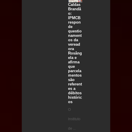
Caldas
Brandã
o:
IPMCB
respon
de
questio
nament
os da
veread
ora
Rosâng
ela e
afirma
que
parcela
mentos
são
referent
es a
débitos
históric
os
O
Instituto
de ...