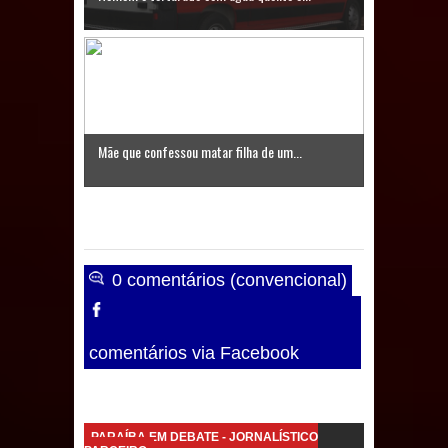
de 200 lideranças em apoio à pré-
candidatura de Denise Ribeiro à
Assembleia Legislativa
Mari marca presença no maior
Mãe que confessou matar filha de um...
evento de saúde pública do planeta
com foco na qualificação dos
serviços do SUS
0 comentários (convencional)
MULUNGU: Servidora revela
Perseguição na Gestão de Daniella
comentários via Facebook
Ribeiro e prática repudiável revolta
população
PARAÍBA EM DEBATE - JORNALÍSTICO