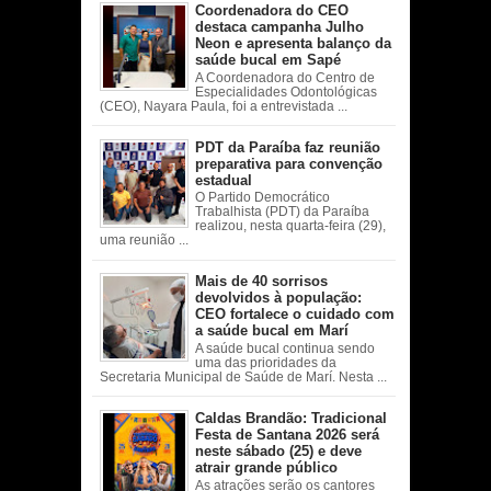
Coordenadora do CEO
destaca campanha Julho
Neon e apresenta balanço da
saúde bucal em Sapé
A Coordenadora do Centro de
Especialidades Odontológicas
(CEO), Nayara Paula, foi a entrevistada ...
PDT da Paraíba faz reunião
preparativa para convenção
estadual
O Partido Democrático
Trabalhista (PDT) da Paraíba
realizou, nesta quarta-feira (29),
uma reunião ...
Mais de 40 sorrisos
devolvidos à população:
CEO fortalece o cuidado com
a saúde bucal em Marí
A saúde bucal continua sendo
uma das prioridades da
Secretaria Municipal de Saúde de Marí. Nesta ...
Caldas Brandão: Tradicional
Festa de Santana 2026 será
neste sábado (25) e deve
atrair grande público
As atrações serão os cantores