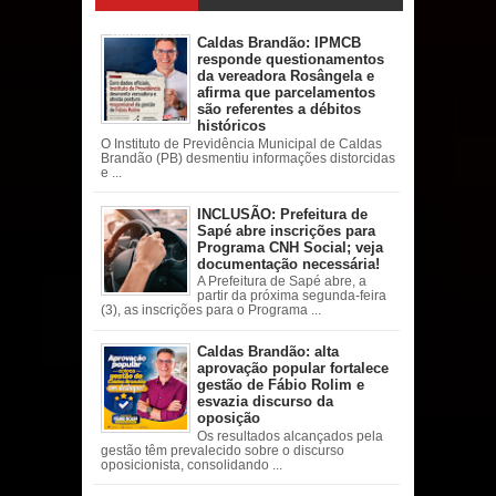
acessadas
Caldas Brandão: IPMCB
responde questionamentos
da vereadora Rosângela e
afirma que parcelamentos
são referentes a débitos
históricos
O Instituto de Previdência Municipal de Caldas
Brandão (PB) desmentiu informações distorcidas
e ...
INCLUSÃO: Prefeitura de
Sapé abre inscrições para
Programa CNH Social; veja
documentação necessária!
A Prefeitura de Sapé abre, a
partir da próxima segunda-feira
(3), as inscrições para o Programa ...
Caldas Brandão: alta
aprovação popular fortalece
gestão de Fábio Rolim e
esvazia discurso da
oposição
Os resultados alcançados pela
gestão têm prevalecido sobre o discurso
oposicionista, consolidando ...