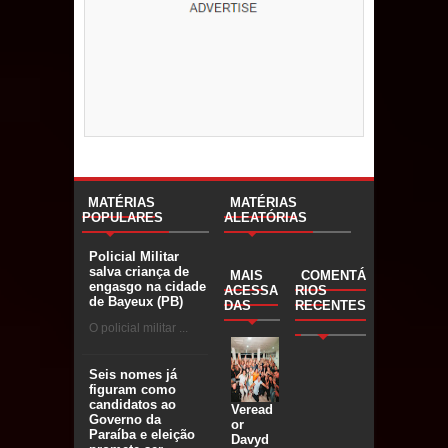
MATÉRIAS
MATÉRIAS
POPULARES
ALEATÓRIAS
Policial Militar
salva criança de
MAIS
COMENTÁ
engasgo na cidade
ACESSA
RIOS
de Bayeux (PB)
DAS
RECENTES
O policial militar ...
Seis nomes já
figuram como
candidatos ao
Veread
Governo da
or
Paraíba e eleição
Davyd