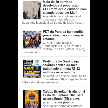
Mais de 40 sorrisos
devolvidos à população:
CEO fortalece o cuidado com
a saúde bucal em Marí
A saúde bucal continua sendo
uma das prioridades da
Secretaria Municipal de Saúde de Marí. Nesta ...
PDT da Paraíba faz reunião
preparativa para convenção
estadual
O Partido Democrático
Trabalhista (PDT) da Paraíba
realizou, nesta quarta-feira (29),
uma reunião ...
Prefeitura de Sapé paga
salários dentro do mês
trabalhado e injeta R$ 12
milhões na economia
A Prefeitura de Sapé inicia, nesta
quinta-feira (30), o pagamento da
folha salarial dos servidores ...
Caldas Brandão: Tradicional
Festa de Santana 2026 será
neste sábado (25) e deve
atrair grande público
As atrações serão os cantores