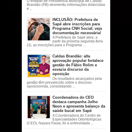
O Instituto de Previdência Municipal de Caldas
Brandão (PB) desmentiu informações distorcidas
e ...
INCLUSÃO: Prefeitura de
Sapé abre inscrições para
Programa CNH Social; veja
documentação necessária!
A Prefeitura de Sapé abre, a
partir da próxima segunda-feira
(3), as inscrições para o Programa ...
Caldas Brandão: alta
aprovação popular fortalece
gestão de Fábio Rolim e
esvazia discurso da
oposição
Os resultados alcançados pela
gestão têm prevalecido sobre o discurso
oposicionista, consolidando ...
Coordenadora do CEO
destaca campanha Julho
Neon e apresenta balanço da
saúde bucal em Sapé
A Coordenadora do Centro de
Especialidades Odontológicas
(CEO), Nayara Paula, foi a entrevistada ...