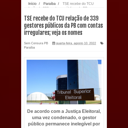
Início
/
Paraíba
/
TSE recebe do TCU
relação de 339 gestores públicos da PB com
população: CEO fortalece o cuidado
contas irregulares; veja os nomes
TSE recebe do TCU relação de 339
com a saúde bucal em Marí
gestores públicos da PB com contas
irregulares; veja os nomes
PDT da Paraíba faz reunião
Sem Censura PB
quarta-feira, agosto 10, 2022
preparativa para convenção estadual
Paraíba
Prefeitura de Sapé paga salários
dentro do mês trabalhado e injeta R$
12 milhões na economia
Prefeitura de Sapé desenvolve ações
para preservar tamarindeiro e
De acordo com a Justiça Eleitoral,
uma vez condenado, o gestor
revitalizar Memorial Augusto dos
público permanece inelegível por