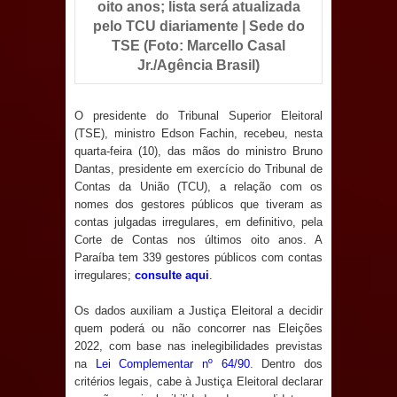
oito anos; lista será atualizada
Anjos
pelo TCU diariamente | Sede do
O verdadeiro oxigênio do Estado
TSE (Foto: Marcello Casal
Jr./Agência Brasil)
Democrático de Direito – Bacharela
O presidente do Tribunal Superior Eleitoral
aborda de maneira inédita no mundo
(TSE), ministro Edson Fachin, recebeu, nesta
quarta-feira (10), das mãos do ministro Bruno
jurídico brasileiro, temas polêmicos;
Dantas, presidente em exercício do Tribunal de
Contas da União (TCU), a relação com os
Confira!
nomes dos gestores públicos que tiveram as
contas julgadas irregulares, em definitivo, pela
Prefeitura de Sapé promove
Corte de Contas nos últimos oito anos. A
Paraíba tem 339 gestores públicos com contas
campanha Julho Neon com ações de
irregulares;
consulte aqui
.
conscientização sobre saúde bucal
Os dados auxiliam a Justiça Eleitoral a decidir
quem poderá ou não concorrer nas Eleições
Caldas Brandão: gestão municipal
2022, com base nas inelegibilidades previstas
na
Lei Complementar nº 64/90
. Dentro dos
antecipa pagamento do mês de julho
critérios legais, cabe à Justiça Eleitoral declarar