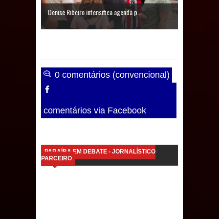
Caldas Brandão: IPMCB responde
Denise Ribeiro intensifica agenda p...
questionamentos da vereadora
Rosângela e afirma que
parcelamentos são referentes a
0 comentários (convencional)
débitos históricos
comentários via Facebook
PARAÍBA EM DEBATE - JORNALÍSTICO
PARCEIRO