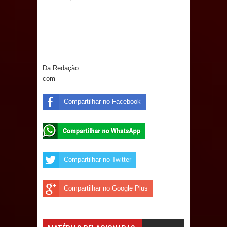
Prefeito Major Sidnei busca em
Brasília recursos para nova Casa de
Acolhida e CRAS de Sapé
Da Redação
com
Denise Ribeiro toma posse no
Compartilhar no Facebook
Diretório Nacional do PDT durante
Convenção em Brasília
Dois Gigantes da Poesia Paraibana
Compartilhar no Twitter
inspiram a IV FEIRA LITERÁRIA DO
BREJO em Guarabira
Compartilhar no Google Plus
Vereador Davyd Matias reúne cerca