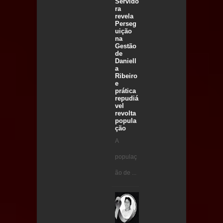
Servido
ra
revela
Perseg
uição
na
Gestão
de
Daniell
a
Ribeiro
e
prática
repudiá
vel
revolta
popula
ção
A
populaç
ão de ...