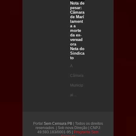
Nota de
pesar:
Câmara
de Marí
lament
a a
morte
da ex-
veread
ora
Neta do
Sindica
to
A
Câmara
Municip
al ...
Portal
Sem Censura PB
| Todos os direitos
reservados. | Sob nova Direção | CNPJ:
49.593.183/0001-95 |
Programa Sem