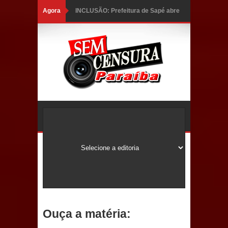
Agora
INCLUSÃO: Prefeitura de Sapé abre
inscrições para Programa CNH
Social; veja documentação
necessária!
Caldas Brandão: alta aprovação
popular fortalece gestão de Fábio
Rolim e esvazia discurso da oposição
Coordenadora do CEO destaca
campanha Julho Neon e apresenta
balanço da saúde bucal em Sapé
Ouça a matéria:
Mais de 40 sorrisos devolvidos à