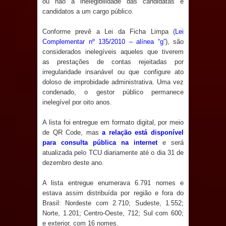
ou não a inelegibilidade das candidatas e
e aquece economia para Festa de
candidatos a um cargo público.
Conforme prevê a Lei da Ficha Limpa (
Lei
Santana
Complementar nº 135/2010 – alínea “g”
), são
considerados inelegíveis aqueles que tiverem
Saúde Bucal: Mais de 470 próteses
as prestações de contas rejeitadas por
irregularidade insanável ou que configure ato
dentárias já foram entregues pela
doloso de improbidade administrativa. Uma vez
condenado, o gestor público permanece
Prefeitura de Sapé em 2026
inelegível por oito anos.
Caldas Brandão: Tradicional Festa de
A lista foi entregue em formato digital, por meio
de QR Code, mas
a relação está disponível
Santana 2026 será neste sábado (25)
para consulta pública na internet
e será
atualizada pelo TCU diariamente até o dia 31 de
e deve atrair grande público
dezembro deste ano.
Nota de pesar: Câmara de Marí
A lista entregue enumerava 6.791 nomes e
estava assim distribuída por região e fora do
lamenta a morte da ex-vereadora
Brasil: Nordeste com 2.710; Sudeste, 1.552;
Norte, 1.201; Centro-Oeste, 712; Sul com 600;
Neta do Sindicato
e exterior, com 16 nomes.