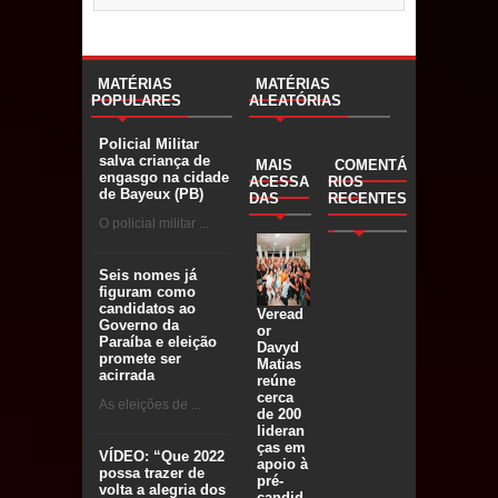
MATÉRIAS
MATÉRIAS
POPULARES
ALEATÓRIAS
Policial Militar
salva criança de
MAIS
COMENTÁ
engasgo na cidade
ACESSA
RIOS
de Bayeux (PB)
DAS
RECENTES
O policial militar ...
Seis nomes já
figuram como
candidatos ao
Veread
Governo da
or
Paraíba e eleição
Davyd
promete ser
Matias
acirrada
reúne
cerca
As eleições de ...
de 200
lideran
ças em
VÍDEO: “Que 2022
apoio à
possa trazer de
pré-
volta a alegria dos
candid