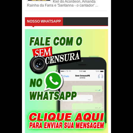
Kiel do Acordeon, Amanda
Rainha da Farra e 'Santanna - o cantador' ...
NOSSO WHATSAPP