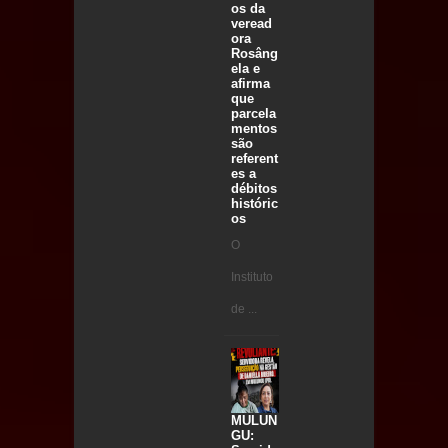
os da
veread
ora
Rosâng
ela e
afirma
que
parcela
mentos
são
referent
es a
débitos
históric
os
O
Instituto
de ...
MULUN
GU: