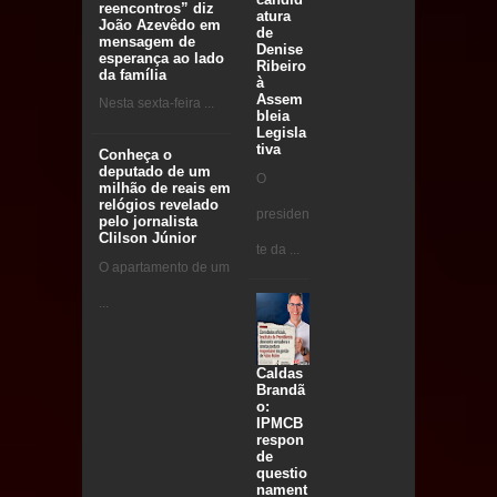
reencontros” diz
atura
João Azevêdo em
de
mensagem de
Denise
esperança ao lado
Ribeiro
da família
à
Assem
Nesta sexta-feira ...
bleia
Legisla
tiva
Conheça o
deputado de um
O
milhão de reais em
relógios revelado
presiden
pelo jornalista
Clilson Júnior
te da ...
O apartamento de um
...
Caldas
Brandã
o:
IPMCB
respon
de
questio
nament