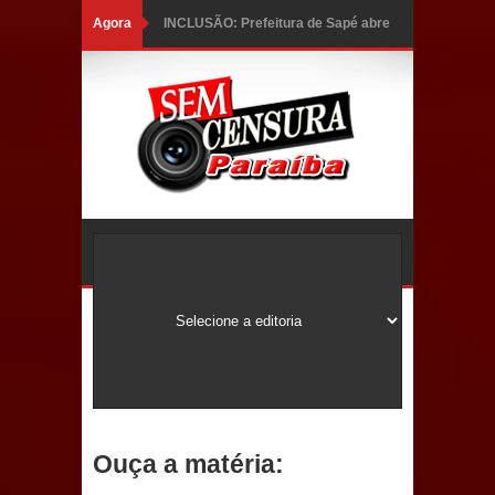
Agora
INCLUSÃO: Prefeitura de Sapé abre
inscrições para Programa CNH
Social; veja documentação
necessária!
Caldas Brandão: alta aprovação
popular fortalece gestão de Fábio
Rolim e esvazia discurso da oposição
Coordenadora do CEO destaca
campanha Julho Neon e apresenta
balanço da saúde bucal em Sapé
Ouça a matéria:
Mais de 40 sorrisos devolvidos à