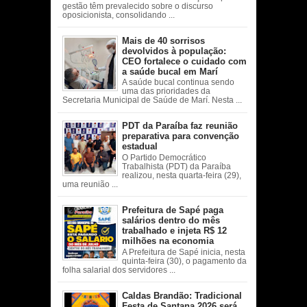
gestão têm prevalecido sobre o discurso
oposicionista, consolidando ...
Mais de 40 sorrisos
devolvidos à população:
CEO fortalece o cuidado com
a saúde bucal em Marí
A saúde bucal continua sendo
uma das prioridades da
Secretaria Municipal de Saúde de Marí. Nesta ...
PDT da Paraíba faz reunião
preparativa para convenção
estadual
O Partido Democrático
Trabalhista (PDT) da Paraíba
realizou, nesta quarta-feira (29),
uma reunião ...
Prefeitura de Sapé paga
salários dentro do mês
trabalhado e injeta R$ 12
milhões na economia
A Prefeitura de Sapé inicia, nesta
quinta-feira (30), o pagamento da
folha salarial dos servidores ...
Caldas Brandão: Tradicional
Festa de Santana 2026 será