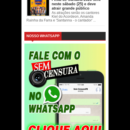
neste sábado (25) e deve
atrair grande público
As atrações serão os cantores
Kiel do Acordeon, Amanda
Rainha da Farra e 'Santanna - o cantador' ...
NOSSO WHATSAPP