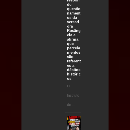
respon
de
questio
nament
os da
veread
ora
Rosâng
ela e
afirma
que
parcela
mentos
são
referent
es a
débitos
históric
os
O
Instituto
de ...