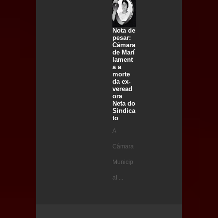
Nota de
pesar:
Câmara
de Marí
lament
a a
morte
da ex-
veread
ora
Neta do
Sindica
to
A
Câmara
Municip
al ...