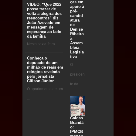
ças em
VÍDEO: “Que 2022
apoio à
possa trazer de
pré-
volta a alegria dos
candid
reencontros” diz
atura
João Azevêdo em
de
mensagem de
Denise
esperança ao lado
Ribeiro
da família
à
Assem
Nesta sexta-feira ...
bleia
Legisla
tiva
Conheça o
deputado de um
O
milhão de reais em
relógios revelado
presiden
pelo jornalista
Clilson Júnior
te da ...
O apartamento de um
...
Caldas
Brandã
o:
IPMCB