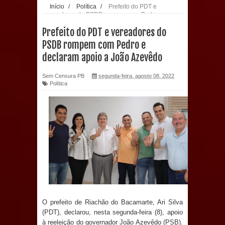
Início
/
Política
/
Prefeito do PDT e
vereadores do PSDB rompem com Pedro e
população: CEO fortalece o cuidado
declaram apoio a João Azevêdo
Prefeito do PDT e vereadores do
com a saúde bucal em Marí
PSDB rompem com Pedro e
declaram apoio a João Azevêdo
PDT da Paraíba faz reunião
Sem Censura PB
segunda-feira, agosto 08, 2022
preparativa para convenção estadual
Política
Prefeitura de Sapé paga salários
dentro do mês trabalhado e injeta R$
12 milhões na economia
Prefeitura de Sapé desenvolve ações
para preservar tamarindeiro e
O prefeito de Riachão do Bacamarte, Ari Silva
revitalizar Memorial Augusto dos
(PDT), declarou, nesta segunda-feira (8), apoio
à reeleição do governador João Azevêdo (PSB).