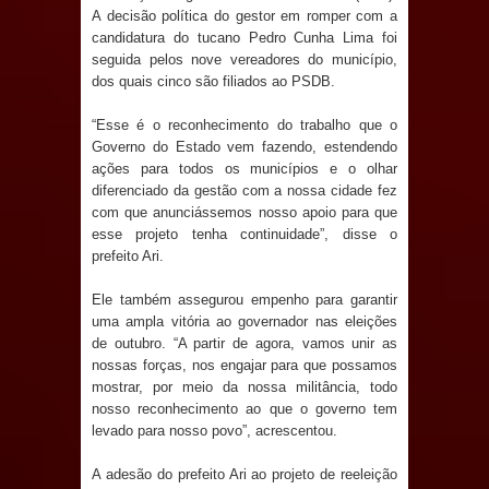
Anjos
A decisão política do gestor em romper com a
candidatura do tucano Pedro Cunha Lima foi
O verdadeiro oxigênio do Estado
seguida pelos nove vereadores do município,
dos quais cinco são filiados ao PSDB.
Democrático de Direito – Bacharela
“Esse é o reconhecimento do trabalho que o
aborda de maneira inédita no mundo
Governo do Estado vem fazendo, estendendo
ações para todos os municípios e o olhar
diferenciado da gestão com a nossa cidade fez
jurídico brasileiro, temas polêmicos;
com que anunciássemos nosso apoio para que
esse projeto tenha continuidade”, disse o
Confira!
prefeito Ari.
Prefeitura de Sapé promove
Ele também assegurou empenho para garantir
uma ampla vitória ao governador nas eleições
campanha Julho Neon com ações de
de outubro. “A partir de agora, vamos unir as
nossas forças, nos engajar para que possamos
conscientização sobre saúde bucal
mostrar, por meio da nossa militância, todo
nosso reconhecimento ao que o governo tem
Caldas Brandão: gestão municipal
levado para nosso povo”, acrescentou.
antecipa pagamento do mês de julho
A adesão do prefeito Ari ao projeto de reeleição