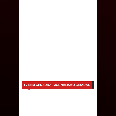
Caldas Brandão: IPMCB responde
questionamentos da vereadora
Rosângela e afirma que
parcelamentos são referentes a
débitos históricos
TV SEM CENSURA - JORNALISMO CIDADÃO