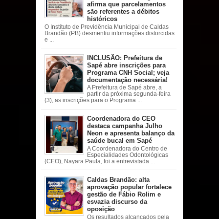
afirma que parcelamentos
são referentes a débitos
históricos
O Instituto de Previdência Municipal de Caldas
Brandão (PB) desmentiu informações distorcidas
e ...
INCLUSÃO: Prefeitura de
Sapé abre inscrições para
Programa CNH Social; veja
documentação necessária!
A Prefeitura de Sapé abre, a
partir da próxima segunda-feira
(3), as inscrições para o Programa ...
Coordenadora do CEO
destaca campanha Julho
Neon e apresenta balanço da
saúde bucal em Sapé
A Coordenadora do Centro de
Especialidades Odontológicas
(CEO), Nayara Paula, foi a entrevistada ...
Caldas Brandão: alta
aprovação popular fortalece
gestão de Fábio Rolim e
esvazia discurso da
oposição
Os resultados alcançados pela