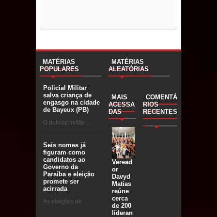
MATÉRIAS
MATÉRIAS
POPULARES
ALEATÓRIAS
Policial Militar
salva criança de
MAIS
COMENTÁ
engasgo na cidade
ACESSA
RIOS
de Bayeux (PB)
DAS
RECENTES
O policial militar ...
Seis nomes já
figuram como
candidatos ao
Veread
Governo da
or
Paraíba e eleição
Davyd
promete ser
Matias
acirrada
reúne
cerca
As eleições de ...
de 200
lideran