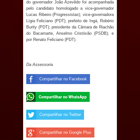
do governador João Azevêdo foi acompanhada
e aquece economia para Festa de
pelo candidato homologado a vice-governador
Lucas Ribeiro (Progressistas); vice-governadora
Santana
Lígia Feliciano (PDT); prefeito de Ingá, Robério
Burity (PDT); presidente da Câmara de Riachão
Saúde Bucal: Mais de 470 próteses
do Bacamarte, Anselmo Cristóvão (PSDB); e
por Renato Feliciano (PDT).
dentárias já foram entregues pela
Prefeitura de Sapé em 2026
Da
Assessoria
Caldas Brandão: Tradicional Festa de
Compartilhar no Facebook
Santana 2026 será neste sábado (25)
e deve atrair grande público
Nota de pesar: Câmara de Marí
Compartilhar no Twitter
lamenta a morte da ex-vereadora
Compartilhar no Google Plus
Neta do Sindicato