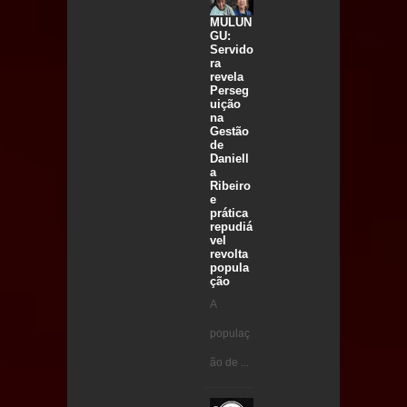
MULUN
GU:
Servido
ra
revela
Perseg
uição
na
Gestão
de
Daniell
a
Ribeiro
e
prática
repudiá
vel
revolta
popula
ção
A
populaç
ão de ...