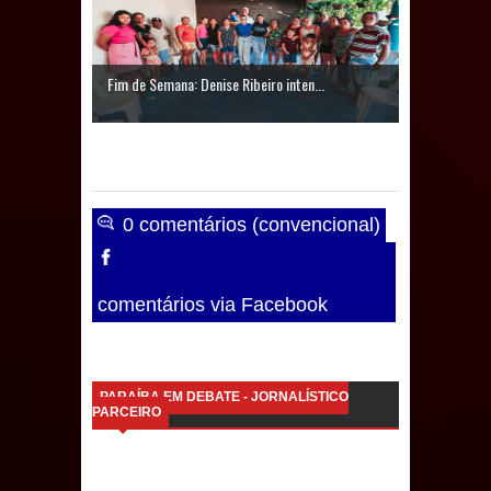
de 200 lideranças em apoio à pré-
candidatura de Denise Ribeiro à
Fim de Semana: Denise Ribeiro inten...
Assembleia Legislativa
Mari marca presença no maior
evento de saúde pública do planeta
0 comentários (convencional)
com foco na qualificação dos
serviços do SUS
comentários via Facebook
MULUNGU: Servidora revela
Perseguição na Gestão de Daniella
PARAÍBA EM DEBATE - JORNALÍSTICO
PARCEIRO
Ribeiro e prática repudiável revolta
população