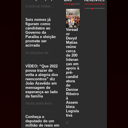
O policial militar ...
Seis nomes já
figuram como
candidatos ao
Veread
Governo da
or
Paraíba e eleição
Davyd
promete ser
Matias
acirrada
reúne
cerca
As eleições de ...
de 200
lideran
ças em
VÍDEO: “Que 2022
apoio à
possa trazer de
pré-
volta a alegria dos
candid
reencontros” diz
atura
João Azevêdo em
de
mensagem de
Denise
esperança ao lado
Ribeiro
da família
à
Assem
Nesta sexta-feira ...
bleia
Legisla
tiva
Conheça o
deputado de um
O
milhão de reais em