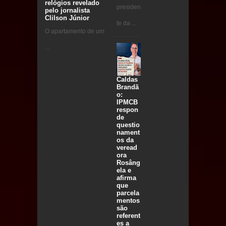
relógios revelado
presiden
pelo jornalista
Clilson Júnior
te da ...
O apartamento de um
...
Caldas
Brandã
o:
IPMCB
respon
de
questio
nament
os da
veread
ora
Rosâng
ela e
afirma
que
parcela
mentos
são
referent
es a