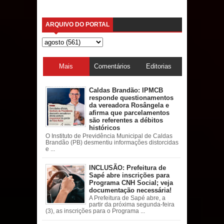
ARQUIVO DO PORTAL
Mais
Comentários
Editorias
acessadas
Caldas Brandão: IPMCB
responde questionamentos
da vereadora Rosângela e
afirma que parcelamentos
são referentes a débitos
históricos
O Instituto de Previdência Municipal de Caldas
Brandão (PB) desmentiu informações distorcidas
e ...
INCLUSÃO: Prefeitura de
Sapé abre inscrições para
Programa CNH Social; veja
documentação necessária!
A Prefeitura de Sapé abre, a
partir da próxima segunda-feira
(3), as inscrições para o Programa ...