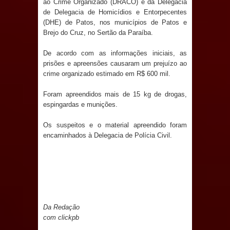
ao Crime Organizado (DRACO) e da Delegacia
Anjos
de Delegacia de Homicídios e Entorpecentes
(DHE) de Patos, nos municípios de Patos e
O verdadeiro oxigênio do Estado
Brejo do Cruz, no Sertão da Paraíba.
Democrático de Direito – Bacharela
De acordo com as informações iniciais, as
prisões e apreensões causaram um prejuízo ao
aborda de maneira inédita no mundo
crime organizado estimado em R$ 600 mil.
jurídico brasileiro, temas polêmicos;
Foram apreendidos mais de 15 kg de drogas,
espingardas e munições.
Confira!
Os suspeitos e o material apreendido foram
Prefeitura de Sapé promove
encaminhados à Delegacia de Polícia Civil.
campanha Julho Neon com ações de
conscientização sobre saúde bucal
Caldas Brandão: gestão municipal
Da Redação
com clickpb
antecipa pagamento do mês de julho