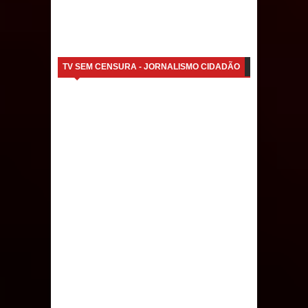
Caldas Brandão: IPMCB responde
questionamentos da vereadora
TV SEM CENSURA - JORNALISMO CIDADÃO
Rosângela e afirma que
parcelamentos são referentes a
débitos históricos