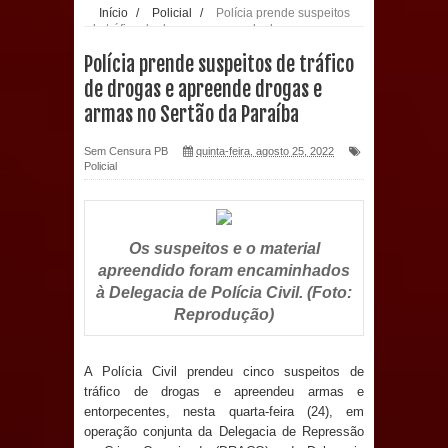
Início
/
Policial
/
Polícia prende suspeitos
de tráfico de drogas e apreende drogas e armas
população: CEO fortalece o cuidado
no Sertão da Paraíba
Polícia prende suspeitos de tráfico
com a saúde bucal em Marí
de drogas e apreende drogas e
armas no Sertão da Paraíba
PDT da Paraíba faz reunião
Sem Censura PB
quinta-feira, agosto 25, 2022
preparativa para convenção estadual
Policial
Prefeitura de Sapé paga salários
dentro do mês trabalhado e injeta R$
Os suspeitos e o material
apreendido foram encaminhados
12 milhões na economia
à Delegacia de Polícia Civil. (Foto:
Reprodução)
Prefeitura de Sapé desenvolve ações
para preservar tamarindeiro e
A Polícia Civil prendeu cinco suspeitos de
tráfico de drogas e apreendeu armas e
entorpecentes, nesta quarta-feira (24), em
revitalizar Memorial Augusto dos
operação conjunta da Delegacia de Repressão