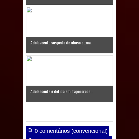
Prefeito Major Sidnei busca em
Brasília recursos para nova Casa de
Acolhida e CRAS de Sapé
Adolescente suspeito de abuso sexua...
Denise Ribeiro toma posse no
Diretório Nacional do PDT durante
Convenção em Brasília
Dois Gigantes da Poesia Paraibana
Adolescente é detida em Itapororoca...
inspiram a IV FEIRA LITERÁRIA DO
BREJO em Guarabira
Vereador Davyd Matias reúne cerca
0 comentários (convencional)