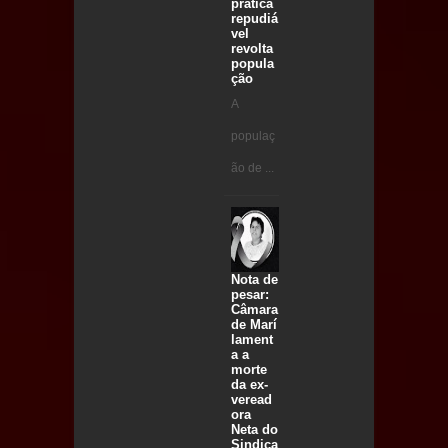
prática
repudiá
vel
revolta
popula
ção
A
populaç
ão de ...
Nota de
pesar:
Câmara
de Marí
lament
a a
morte
da ex-
veread
ora
Neta do
Sindica