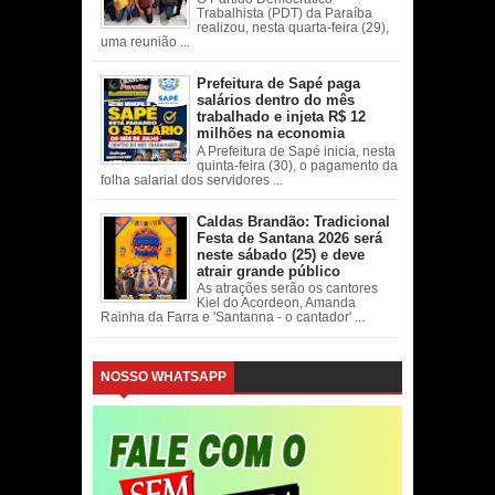
Trabalhista (PDT) da Paraíba
realizou, nesta quarta-feira (29),
uma reunião ...
Prefeitura de Sapé paga
salários dentro do mês
trabalhado e injeta R$ 12
milhões na economia
A Prefeitura de Sapé inicia, nesta
quinta-feira (30), o pagamento da
folha salarial dos servidores ...
Caldas Brandão: Tradicional
Festa de Santana 2026 será
neste sábado (25) e deve
atrair grande público
As atrações serão os cantores
Kiel do Acordeon, Amanda
Rainha da Farra e 'Santanna - o cantador' ...
NOSSO WHATSAPP