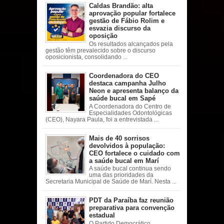
Caldas Brandão: alta
aprovação popular fortalece
gestão de Fábio Rolim e
esvazia discurso da
oposição
Os resultados alcançados pela
gestão têm prevalecido sobre o discurso
oposicionista, consolidando ...
Coordenadora do CEO
destaca campanha Julho
Neon e apresenta balanço da
saúde bucal em Sapé
A Coordenadora do Centro de
Especialidades Odontológicas
(CEO), Nayara Paula, foi a entrevistada ...
Mais de 40 sorrisos
devolvidos à população:
CEO fortalece o cuidado com
a saúde bucal em Marí
A saúde bucal continua sendo
uma das prioridades da
Secretaria Municipal de Saúde de Marí. Nesta ...
PDT da Paraíba faz reunião
preparativa para convenção
estadual
O Partido Democrático