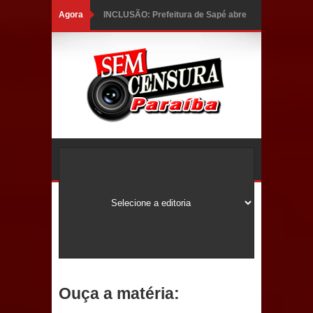
Agora
INCLUSÃO: Prefeitura de Sapé abre
inscrições para Programa CNH
Social; veja documentação
necessária!
Caldas Brandão: alta aprovação
popular fortalece gestão de Fábio
Rolim e esvazia discurso da oposição
Coordenadora do CEO destaca
campanha Julho Neon e apresenta
balanço da saúde bucal em Sapé
Ouça a matéria:
Mais de 40 sorrisos devolvidos à