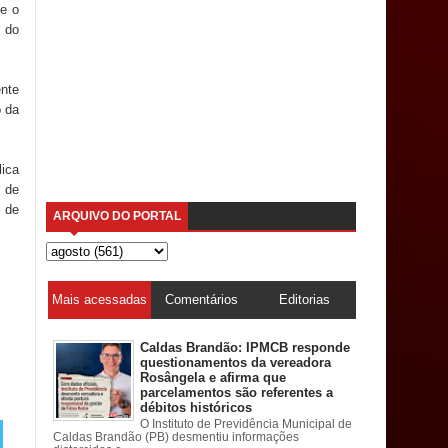
ue o
s do
ente
o da
lica
o de
 de
ARQUIVO DO PORTAL
Mais acessadas
Comentários
Editorias
Caldas Brandão: IPMCB responde
questionamentos da vereadora
Rosângela e afirma que
parcelamentos são referentes a
débitos históricos
O Instituto de Previdência Municipal de
Caldas Brandão (PB) desmentiu informações