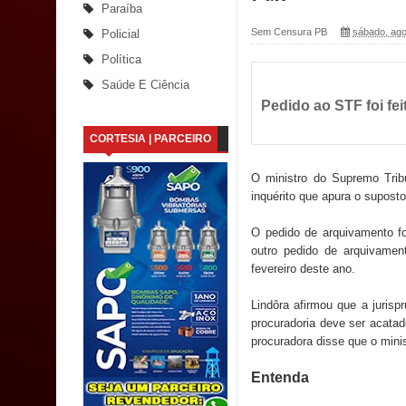
Paraíba
Santana
Sem Censura PB
sábado, ago
Policial
Política
Saúde Bucal: Mais de 470 próteses dentárias já 
Saúde E Ciência
Pedido ao STF foi fe
Caldas Brandão: Tradicional Festa de Santana 202
CORTESIA | PARCEIRO
Nota de pesar: Câmara de Marí lamenta a morte d
O ministro do Supremo Trib
Prefeito Major Sidnei busca em Brasília recurso
inquérito que apura o supost
Denise Ribeiro toma posse no Diretório Nacional
O pedido de arquivamento foi
outro pedido de arquivamen
Dois Gigantes da Poesia Paraibana inspiram a 
fevereiro deste ano.
Vereador Davyd Matias reúne cerca de 200 lidera
Lindôra afirmou que a jurisp
procuradoria deve ser acatad
Assembleia Legislativa
procuradora disse que o mini
Mari marca presença no maior evento de saúde pú
Entenda