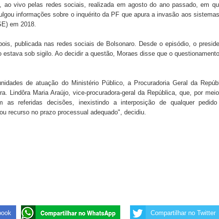
, ao vivo pelas redes sociais, realizada em agosto do ano passado, em q
vulgou informações sobre o inquérito da PF que apura a invasão aos sistema
(TSE) em 2018.
 de Daniella Ribeiro e prática repudiável revolta
depois, publicada nas redes sociais de Bolsonaro. Desde o episódio, o presid
o estava sob sigilo. Ao decidir a questão, Moraes disse que o questionament
s da vereadora Rosângela e afirma que parcelamentos
nidades de atuação do Ministério Público, a Procuradoria Geral da Repúb
a. Lindôra Maria Araújo, vice-procuradora-geral da República, que, por mei
 as referidas decisões, inexistindo a interposição de qualquer pedido
u recurso no prazo processual adequado", decidiu.
book
Compartilhar no Twitter