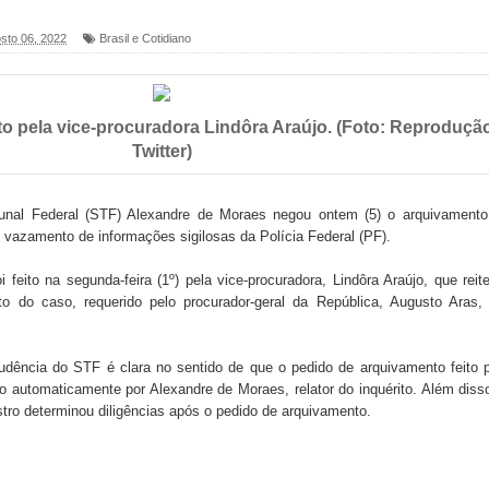
sto 06, 2022
Brasil e Cotidiano
foram entregues pela Prefeitura de Sapé em 2026
ito pela vice-procuradora Lindôra Araújo. (Foto: Reproduçã
6 será neste sábado (25) e deve atrair grande público
Twitter)
a ex-vereadora Neta do Sindicato
unal Federal (STF) Alexandre de Moraes negou ontem (5) o arquivamento
s para nova Casa de Acolhida e CRAS de Sapé
o vazamento de informações sigilosas da Polícia Federal (PF).
 do PDT durante Convenção em Brasília
 feito na segunda-feira (1º) pela vice-procuradora, Lindôra Araújo, que reit
to do caso, requerido pelo procurador-geral da República, Augusto Aras,
IV FEIRA LITERÁRIA DO BREJO em Guarabira
nças em apoio à pré-candidatura de Denise Ribeiro à
rudência do STF é clara no sentido de que o pedido de arquivamento feito 
o automaticamente por Alexandre de Moraes, relator do inquérito. Além diss
stro determinou diligências após o pedido de arquivamento.
blica do planeta com foco na qualificação dos serviços do