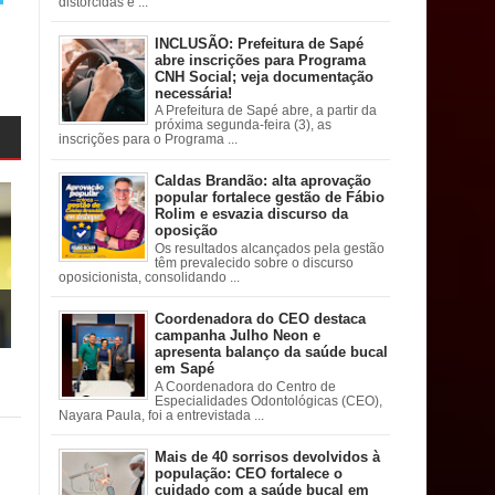
distorcidas e ...
INCLUSÃO: Prefeitura de Sapé
abre inscrições para Programa
CNH Social; veja documentação
necessária!
A Prefeitura de Sapé abre, a partir da
próxima segunda-feira (3), as
inscrições para o Programa ...
Caldas Brandão: alta aprovação
popular fortalece gestão de Fábio
Rolim e esvazia discurso da
oposição
Os resultados alcançados pela gestão
têm prevalecido sobre o discurso
oposicionista, consolidando ...
Coordenadora do CEO destaca
campanha Julho Neon e
apresenta balanço da saúde bucal
em Sapé
A Coordenadora do Centro de
Especialidades Odontológicas (CEO),
Nayara Paula, foi a entrevistada ...
Mais de 40 sorrisos devolvidos à
população: CEO fortalece o
cuidado com a saúde bucal em