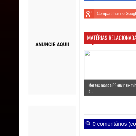
Compartilhar no Goog
MATÉRIAS RELACIONADA
Moraes manda PF ouvir ex-min
d...
0 comentários (co