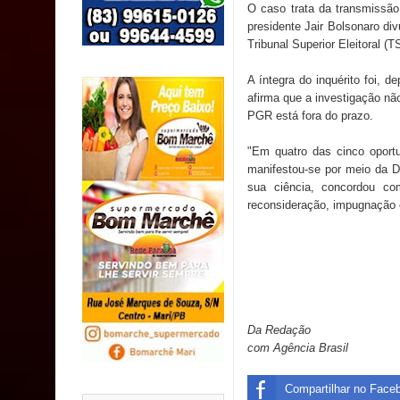
SUS
O caso trata da transmissão
presidente Jair Bolsonaro di
Tribunal Superior Eleitoral 
MULUNGU: Servidora revela Perseguição na Gestão
A íntegra do inquérito foi, 
população
afirma que a investigação nã
PGR está fora do prazo.
Caldas Brandão: IPMCB responde questionamento
"Em quatro das cinco oportu
são referentes a débitos históricos
manifestou-se por meio da Dr
sua ciência, concordou com
reconsideração, impugnação o
Da Redação
com Agência Brasil
Compartilhar no Face