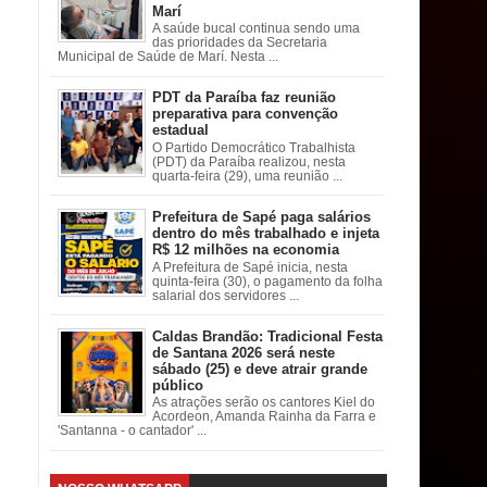
Marí
A saúde bucal continua sendo uma
das prioridades da Secretaria
Municipal de Saúde de Marí. Nesta ...
PDT da Paraíba faz reunião
preparativa para convenção
estadual
O Partido Democrático Trabalhista
(PDT) da Paraíba realizou, nesta
quarta-feira (29), uma reunião ...
Prefeitura de Sapé paga salários
dentro do mês trabalhado e injeta
R$ 12 milhões na economia
A Prefeitura de Sapé inicia, nesta
quinta-feira (30), o pagamento da folha
salarial dos servidores ...
Caldas Brandão: Tradicional Festa
de Santana 2026 será neste
sábado (25) e deve atrair grande
público
As atrações serão os cantores Kiel do
Acordeon, Amanda Rainha da Farra e
'Santanna - o cantador' ...