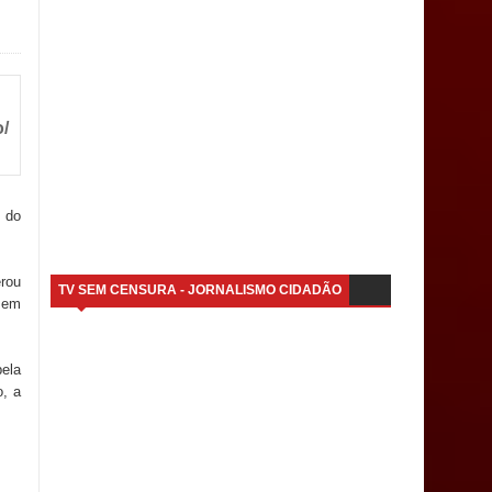
o/
 do
erou
TV SEM CENSURA - JORNALISMO CIDADÃO
 em
pela
o, a