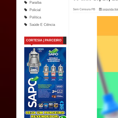
Paraíba
Nota de pesar: Câmara de Marí lamenta a morte d
Sem Censura PB
segunda-feir
Policial
Política
Prefeito Major Sidnei busca em Brasília recurso
Saúde E Ciência
Denise Ribeiro toma posse no Diretório Nacional
CORTESIA | PARCEIRO
Dois Gigantes da Poesia Paraibana inspiram a 
Vereador Davyd Matias reúne cerca de 200 lidera
Assembleia Legislativa
Mari marca presença no maior evento de saúde pú
SUS
MULUNGU: Servidora revela Perseguição na Gestão
população