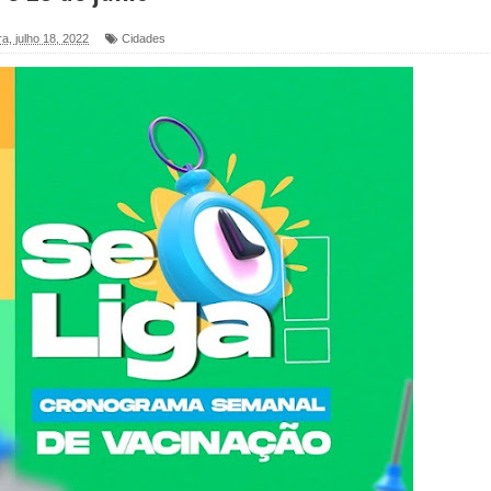
a ex-vereadora Neta do Sindicato
a, julho 18, 2022
Cidades
s para nova Casa de Acolhida e CRAS de Sapé
 do PDT durante Convenção em Brasília
IV FEIRA LITERÁRIA DO BREJO em Guarabira
nças em apoio à pré-candidatura de Denise Ribeiro à
blica do planeta com foco na qualificação dos serviços do
 de Daniella Ribeiro e prática repudiável revolta