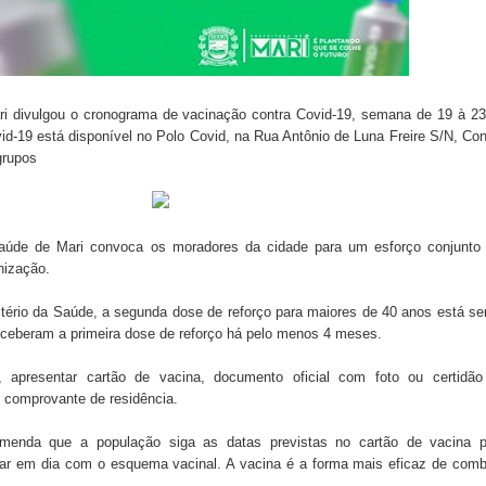
s da vereadora Rosângela e afirma que parcelamentos
ara Programa CNH Social; veja documentação necessária!
ri divulgou o cronograma de vacinação contra Covid-19, semana de 19 à 2
vid-19 está disponível no Polo Covid, na Rua Antônio de Luna Freire S/N, Con
 gestão de Fábio Rolim e esvazia discurso da oposição
grupos
on e apresenta balanço da saúde bucal em Sapé
Saúde de Mari convoca os moradores da cidade para um esforço conjunto
nização.
stério da Saúde, a segunda dose de reforço para maiores de 40 anos está s
eceberam a primeira dose de reforço há pelo menos 4 meses.
apresentar cartão de vacina, documento oficial com foto ou certidão
 comprovante de residência.
omenda que a população siga as datas previstas no cartão de vacina p
car em dia com o esquema vacinal. A vacina é a forma mais eficaz de com