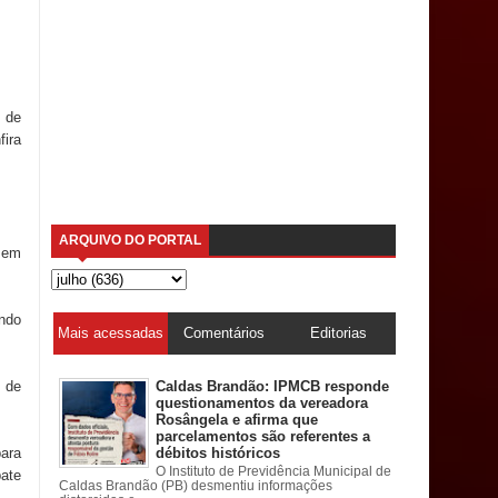
3 de
fira
ARQUIVO DO PORTAL
 em
endo
Mais acessadas
Comentários
Editorias
 de
Caldas Brandão: IPMCB responde
questionamentos da vereadora
Rosângela e afirma que
parcelamentos são referentes a
ara
débitos históricos
O Instituto de Previdência Municipal de
bate
Caldas Brandão (PB) desmentiu informações