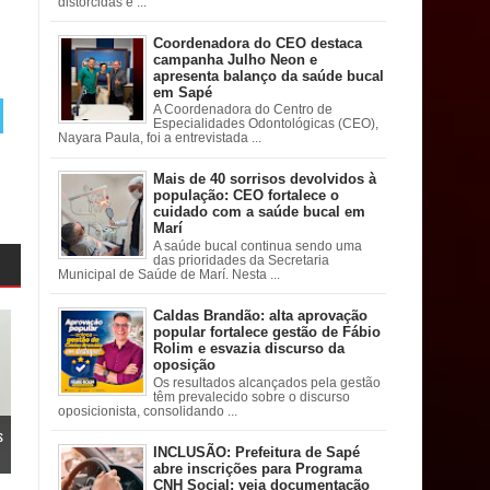
distorcidas e ...
Coordenadora do CEO destaca
campanha Julho Neon e
apresenta balanço da saúde bucal
em Sapé
A Coordenadora do Centro de
Especialidades Odontológicas (CEO),
Nayara Paula, foi a entrevistada ...
Mais de 40 sorrisos devolvidos à
população: CEO fortalece o
cuidado com a saúde bucal em
Marí
A saúde bucal continua sendo uma
das prioridades da Secretaria
Municipal de Saúde de Marí. Nesta ...
Caldas Brandão: alta aprovação
popular fortalece gestão de Fábio
Rolim e esvazia discurso da
oposição
Os resultados alcançados pela gestão
têm prevalecido sobre o discurso
oposicionista, consolidando ...
s
INCLUSÃO: Prefeitura de Sapé
abre inscrições para Programa
CNH Social; veja documentação