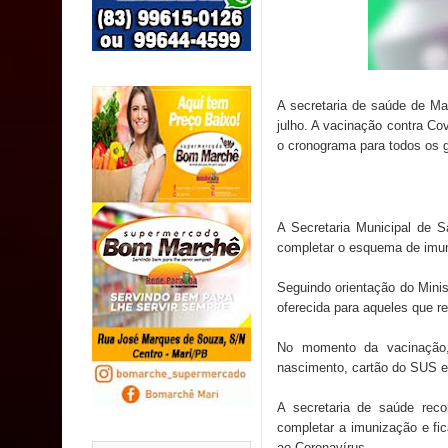
Caldas Brandão: IPMCB responde questionamento
são referentes a débitos históricos
INCLUSÃO: Prefeitura de Sapé abre inscrições p
A secretaria de saúde de Ma
julho. A vacinação contra Co
Caldas Brandão: alta aprovação popular fortalece
o cronograma para todos os 
Coordenadora do CEO destaca campanha Julho Ne
A Secretaria Municipal de 
completar o esquema de imu
Seguindo orientação do Mini
oferecida para aqueles que r
No momento da vacinação, 
nascimento, cartão do SUS e
A secretaria de saúde rec
completar a imunização e fi
ao Coronavírus