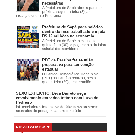
necessária!
A Prefeitura de Sapé abre, a partir da
próxima segunda-feira (3), as
inscrições para o Programa ...
Prefeitura de Sapé paga salários
dentro do mês trabalhado e injeta
R$ 12 milhões na economia
A Prefeitura de Sapé inicia, nesta
quinta-feira (30), o pagamento da folha
salarial dos servidores ...
PDT da Paraíba faz reunião
preparativa para convenção
estadual
O Partido Democrático Trabalhista
(PDT) da Paraíba realizou, nesta
quarta-feira (29), uma reunião ...
SEXO EXPLÍCITO: Beca Barreto nega
envolvimento em vídeo íntimo com Luva de
Pedreiro
Influenciadores foram alvo de fake news ao serem
acusados de protagonizar um conteúdo ...
NOSSO WHATSAPP