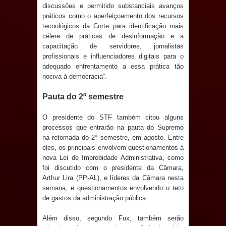
discussões e permitido substanciais avanços
práticos como o aperfeiçoamento dos recursos
Prefeito Major Sidnei busca em
tecnológicos da Corte para identificação mais
célere de práticas de desinformação e a
Brasília recursos para nova Casa de
capacitação de servidores, jornalistas
profissionais e influenciadores digitais para o
Acolhida e CRAS de Sapé
adequado enfrentamento a essa prática tão
nociva à democracia”.
Denise Ribeiro toma posse no
Pauta do 2º semestre
Diretório Nacional do PDT durante
O presidente do STF também citou alguns
Convenção em Brasília
processos que entrarão na pauta do Supremo
na retomada do 2º semestre, em agosto. Entre
Dois Gigantes da Poesia Paraibana
eles, os principais envolvem questionamentos à
nova Lei de Improbidade Administrativa, como
inspiram a IV FEIRA LITERÁRIA DO
foi discutido com o presidente da Câmara,
Arthur Lira (PP-AL), e líderes da Câmara nesta
BREJO em Guarabira
semana, e questionamentos envolvendo o teto
de gastos da administração pública.
Vereador Davyd Matias reúne cerca
Além disso, segundo Fux, também serão