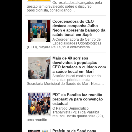
Os resultados alcançados pela
gestão têm prevalecido sobre o discurso
oposicionista, consolidando ...
Coordenadora do CEO
destaca campanha Julho
Neon e apresenta balanço da
saúde bucal em Sapé
A Coordenadora do Centro de
Especialidades Odontológicas
(CEO), Nayara Paula, foi a entrevistada ...
Mais de 40 sorrisos
devolvidos à população:
CEO fortalece o cuidado com
a saúde bucal em Marí
A saúde bucal continua sendo
uma das prioridades da
Secretaria Municipal de Saúde de Marí. Nesta ...
PDT da Paraíba faz reunião
preparativa para convenção
estadual
O Partido Democrático
Trabalhista (PDT) da Paraíba
realizou, nesta quarta-feira (29),
uma reunião ...
Prefeitura de Sapé paga