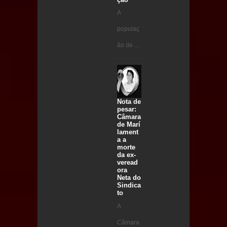
A
populaç
ão de ...
Nota de
pesar:
Câmara
de Marí
lament
a a
morte
da ex-
veread
ora
Neta do
Sindica
to
A
Câmara