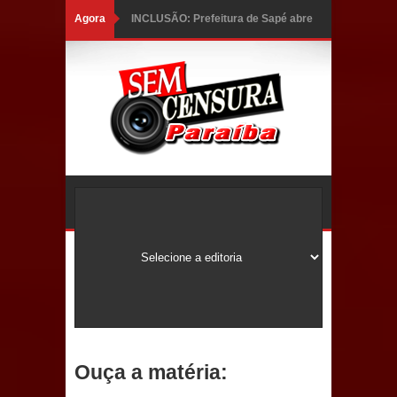
Agora
INCLUSÃO: Prefeitura de Sapé abre
inscrições para Programa CNH
Social; veja documentação
necessária!
Caldas Brandão: alta aprovação
popular fortalece gestão de Fábio
Rolim e esvazia discurso da oposição
Coordenadora do CEO destaca
campanha Julho Neon e apresenta
balanço da saúde bucal em Sapé
Ouça a matéria:
Mais de 40 sorrisos devolvidos à