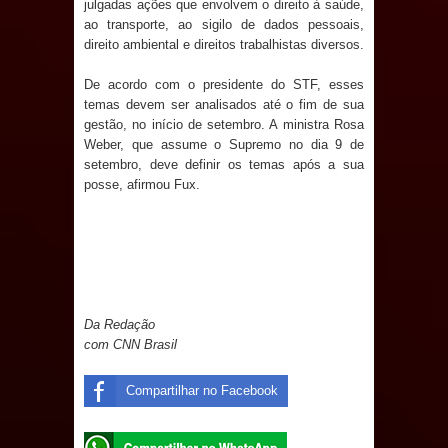
julgadas ações que envolvem o direito à saúde,
de 200 lideranças em apoio à pré-
ao transporte, ao sigilo de dados pessoais,
direito ambiental e direitos trabalhistas diversos.
candidatura de Denise Ribeiro à
De acordo com o presidente do STF, esses
Assembleia Legislativa
temas devem ser analisados até o fim de sua
gestão, no início de setembro. A ministra Rosa
Mari marca presença no maior
Weber, que assume o Supremo no dia 9 de
setembro, deve definir os temas após a sua
evento de saúde pública do planeta
posse, afirmou Fux.
com foco na qualificação dos
serviços do SUS
MULUNGU: Servidora revela
Da Redação
Perseguição na Gestão de Daniella
com CNN Brasil
Ribeiro e prática repudiável revolta
Compartilhar no Facebook
população