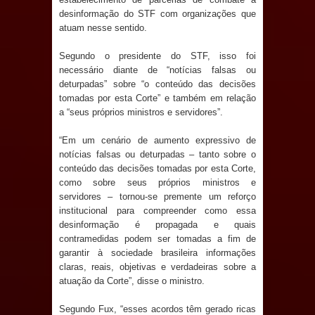
desinformação do STF com organizações que
e aquece economia para Festa de
atuam nesse sentido.
Santana
Segundo o presidente do STF, isso foi
necessário diante de “notícias falsas ou
Saúde Bucal: Mais de 470 próteses
deturpadas” sobre “o conteúdo das decisões
tomadas por esta Corte” e também em relação
dentárias já foram entregues pela
a “seus próprios ministros e servidores”.
Prefeitura de Sapé em 2026
“Em um cenário de aumento expressivo de
notícias falsas ou deturpadas – tanto sobre o
Caldas Brandão: Tradicional Festa de
conteúdo das decisões tomadas por esta Corte,
como sobre seus próprios ministros e
Santana 2026 será neste sábado (25)
servidores – tornou-se premente um reforço
institucional para compreender como essa
e deve atrair grande público
desinformação é propagada e quais
contramedidas podem ser tomadas a fim de
Nota de pesar: Câmara de Marí
garantir à sociedade brasileira informações
claras, reais, objetivas e verdadeiras sobre a
lamenta a morte da ex-vereadora
atuação da Corte”, disse o ministro.
Segundo Fux, “esses acordos têm gerado ricas
Neta do Sindicato