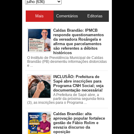
Mais
Comentários
Editorias
acessadas
Caldas Brandão: IPMCB
responde questionamentos
da vereadora Rosângela e
afirma que parcelamentos
são referentes a débitos
históricos
O Instituto de Previdência Municipal de Caldas
Brandão (PB) desmentiu informações distorcidas
e ...
INCLUSÃO: Prefeitura de
Sapé abre inscrições para
Programa CNH Social; veja
documentação necessária!
A Prefeitura de Sapé abre, a
partir da próxima segunda-feira
(3), as inscrições para o Programa ...
Caldas Brandão: alta
aprovação popular fortalece
gestão de Fábio Rolim e
esvazia discurso da
oposição