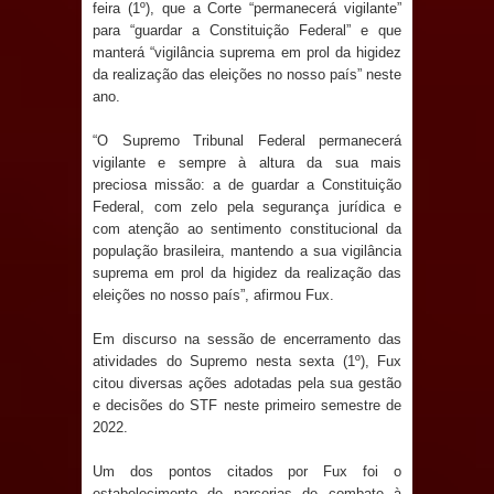
Anjos
feira (1º), que a Corte “permanecerá vigilante”
para “guardar a Constituição Federal” e que
manterá “vigilância suprema em prol da higidez
O verdadeiro oxigênio do Estado
da realização das eleições no nosso país” neste
ano.
Democrático de Direito – Bacharela
“O Supremo Tribunal Federal permanecerá
aborda de maneira inédita no mundo
vigilante e sempre à altura da sua mais
preciosa missão: a de guardar a Constituição
jurídico brasileiro, temas polêmicos;
Federal, com zelo pela segurança jurídica e
com atenção ao sentimento constitucional da
Confira!
população brasileira, mantendo a sua vigilância
suprema em prol da higidez da realização das
Prefeitura de Sapé promove
eleições no nosso país”, afirmou Fux.
campanha Julho Neon com ações de
Em discurso na sessão de encerramento das
atividades do Supremo nesta sexta (1º), Fux
conscientização sobre saúde bucal
citou diversas ações adotadas pela sua gestão
e decisões do STF neste primeiro semestre de
Caldas Brandão: gestão municipal
2022.
antecipa pagamento do mês de julho
Um dos pontos citados por Fux foi o
estabelecimento de parcerias de combate à