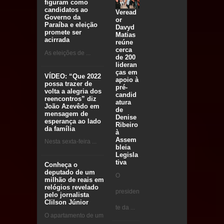
figuram como
candidatos ao
Veread
Governo da
or
Paraíba e eleição
Davyd
promete ser
Matias
acirrada
reúne
cerca
As eleições de ...
de 200
lideran
ças em
VÍDEO: “Que 2022
apoio à
possa trazer de
pré-
volta a alegria dos
candid
reencontros” diz
atura
João Azevêdo em
de
mensagem de
Denise
esperança ao lado
Ribeiro
da família
à
Assem
Nesta sexta-feira ...
bleia
Legisla
tiva
Conheça o
deputado de um
O
milhão de reais em
relógios revelado
presiden
pelo jornalista
Clilson Júnior
te da ...
O apartamento de um