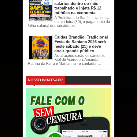
salários dentro do mês
trabalhado e injeta R$ 12
milhões na economia
A Prefeitura de Sapé inicia, nesta
quinta-feira (30), o pagamento da
folha salarial dos servidores ...
Caldas Brandão: Tradicional
Festa de Santana 2026 será
neste sábado (25) e deve
atrair grande público
As atrações serão os cantores
Kiel do Acordeon, Amanda
Rainha da Farra e 'Santanna - o cantador' ...
NOSSO WHATSAPP