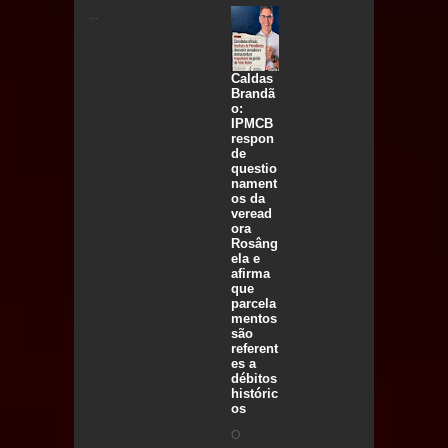
...
Caldas
Brandã
o:
IPMCB
respon
de
questio
nament
os da
veread
ora
Rosâng
ela e
afirma
que
parcela
mentos
são
referent
es a
débitos
históric
os
O