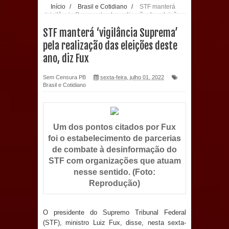
Início
/
Brasil e Cotidiano
/
STF manterá
‘vigilância Suprema’ pela realização das eleições
população: CEO fortalece o cuidado
deste ano, diz Fux
STF manterá ‘vigilância Suprema’
com a saúde bucal em Marí
pela realização das eleições deste
ano, diz Fux
PDT da Paraíba faz reunião
Sem Censura PB
sexta-feira, julho 01, 2022
preparativa para convenção estadual
Brasil e Cotidiano
Prefeitura de Sapé paga salários
dentro do mês trabalhado e injeta R$
Um dos pontos citados por Fux
foi o estabelecimento de parcerias
12 milhões na economia
de combate à desinformação do
STF com organizações que atuam
Prefeitura de Sapé desenvolve ações
nesse sentido. (Foto:
Reprodução)
para preservar tamarindeiro e
revitalizar Memorial Augusto dos
O presidente do Supremo Tribunal Federal
(STF), ministro Luiz Fux, disse, nesta sexta-