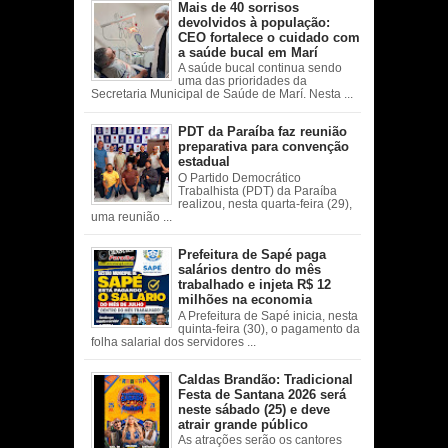
Mais de 40 sorrisos
devolvidos à população:
CEO fortalece o cuidado com
a saúde bucal em Marí
A saúde bucal continua sendo
uma das prioridades da
Secretaria Municipal de Saúde de Marí. Nesta ...
PDT da Paraíba faz reunião
preparativa para convenção
estadual
O Partido Democrático
Trabalhista (PDT) da Paraíba
realizou, nesta quarta-feira (29),
uma reunião ...
Prefeitura de Sapé paga
salários dentro do mês
trabalhado e injeta R$ 12
milhões na economia
A Prefeitura de Sapé inicia, nesta
quinta-feira (30), o pagamento da
folha salarial dos servidores ...
Caldas Brandão: Tradicional
Festa de Santana 2026 será
neste sábado (25) e deve
atrair grande público
As atrações serão os cantores