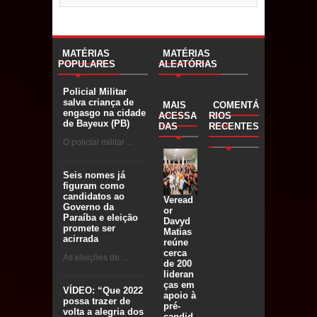
MATÉRIAS
MATÉRIAS
POPULARES
ALEATÓRIAS
Policial Militar
salva criança de
MAIS
COMENTÁ
engasgo na cidade
ACESSA
RIOS
de Bayeux (PB)
DAS
RECENTES
O policial militar ...
Seis nomes já
figuram como
candidatos ao
Veread
Governo da
or
Paraíba e eleição
Davyd
promete ser
Matias
acirrada
reúne
cerca
As eleições de ...
de 200
lideran
ças em
VÍDEO: “Que 2022
apoio à
possa trazer de
pré-
volta a alegria dos
candid