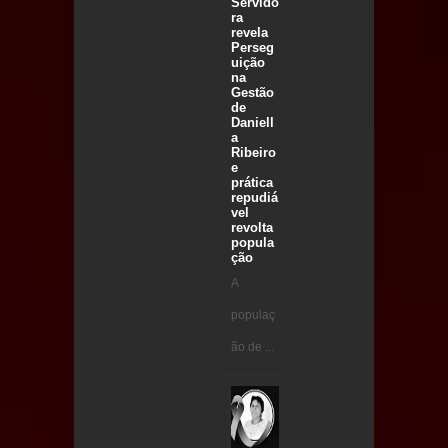
Servido
ra
revela
Perseg
uição
na
Gestão
de
Daniell
a
Ribeiro
e
prática
repudiá
vel
revolta
popula
ção
A
populaç
ão de ...