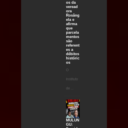
os da
veread
ora
Rosâng
ela e
afirma
que
parcela
mentos
são
referent
es a
débitos
históric
os
O
Instituto
de ...
MULUN
GU: