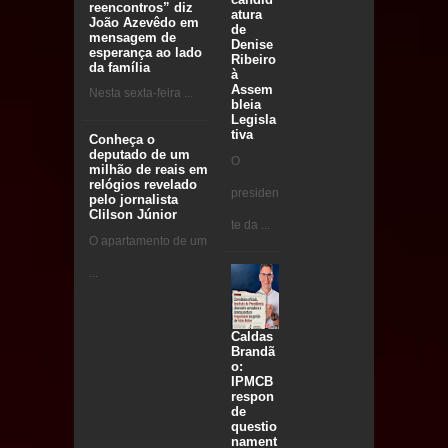
reencontros” diz
atura
João Azevêdo em
de
mensagem de
Denise
esperança ao lado
Ribeiro
da família
à
Assem
Nesta sexta-feira ...
bleia
Legisla
tiva
Conheça o
deputado de um
O
milhão de reais em
relógios revelado
presiden
pelo jornalista
Clilson Júnior
te da ...
O apartamento de um
...
Caldas
Brandã
o:
IPMCB
respon
de
questio
nament