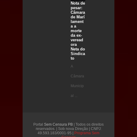
Nota de
pesar:
Câmara
de Marí
lament
a a
morte
da ex-
veread
ora
Neta do
Sindica
to
A
Câmara
Municip
al ...
Portal
Sem Censura PB
| Todos os direitos
reservados. | Sob nova Direção | CNPJ:
49.593.183/0001-95 |
Programa Sem