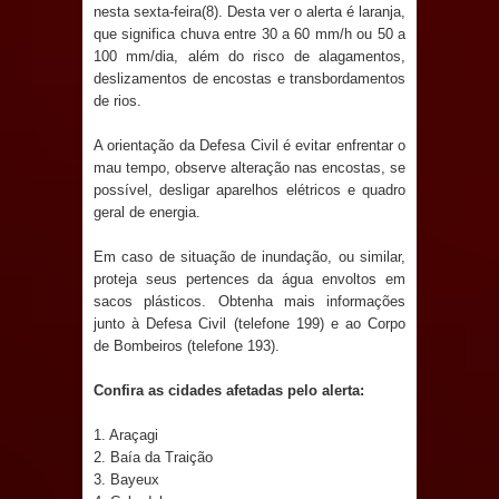
Anjos
nesta sexta-feira(8). Desta ver o alerta é laranja,
que significa chuva entre 30 a 60 mm/h ou 50 a
O verdadeiro oxigênio do Estado
100 mm/dia, além do risco de alagamentos,
deslizamentos de encostas e transbordamentos
de rios.
Democrático de Direito – Bacharela
A orientação da Defesa Civil é evitar enfrentar o
aborda de maneira inédita no mundo
mau tempo, observe alteração nas encostas, se
possível, desligar aparelhos elétricos e quadro
jurídico brasileiro, temas polêmicos;
geral de energia.
Confira!
Em caso de situação de inundação, ou similar,
proteja seus pertences da água envoltos em
Prefeitura de Sapé promove
sacos plásticos. Obtenha mais informações
junto à Defesa Civil (telefone 199) e ao Corpo
campanha Julho Neon com ações de
de Bombeiros (telefone 193).
conscientização sobre saúde bucal
Confira as cidades afetadas pelo alerta:
Caldas Brandão: gestão municipal
1. Araçagi
2. Baía da Traição
antecipa pagamento do mês de julho
3. Bayeux