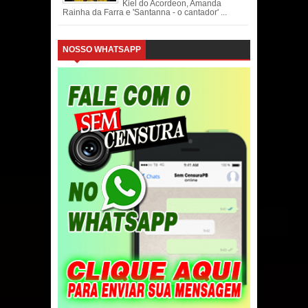
Kiel do Acordeon, Amanda
Rainha da Farra e 'Santanna - o cantador' ...
NOSSO WHATSAPP