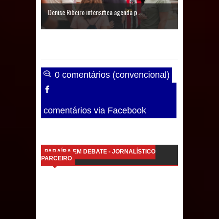
Caldas Brandão: IPMCB responde
Denise Ribeiro intensifica agenda p...
questionamentos da vereadora
Rosângela e afirma que
parcelamentos são referentes a
0 comentários (convencional)
débitos históricos
comentários via Facebook
PARAÍBA EM DEBATE - JORNALÍSTICO
PARCEIRO