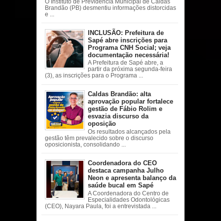
O Instituto de Previdência Municipal de Caldas
Brandão (PB) desmentiu informações distorcidas
e ...
INCLUSÃO: Prefeitura de
Sapé abre inscrições para
Programa CNH Social; veja
documentação necessária!
A Prefeitura de Sapé abre, a
partir da próxima segunda-feira
(3), as inscrições para o Programa ...
Caldas Brandão: alta
aprovação popular fortalece
gestão de Fábio Rolim e
esvazia discurso da
oposição
Os resultados alcançados pela
gestão têm prevalecido sobre o discurso
oposicionista, consolidando ...
Coordenadora do CEO
destaca campanha Julho
Neon e apresenta balanço da
saúde bucal em Sapé
A Coordenadora do Centro de
Especialidades Odontológicas
(CEO), Nayara Paula, foi a entrevistada ...