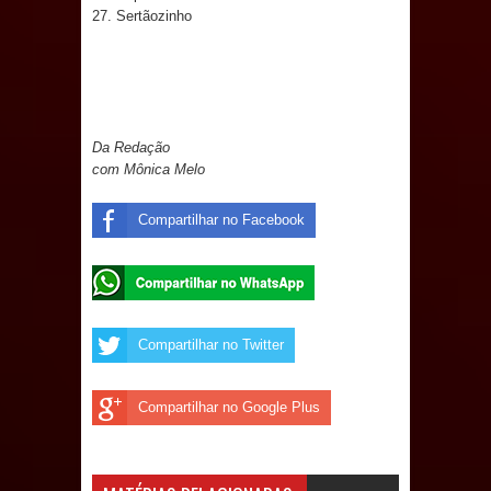
27. Sertãozinho
Prefeito Major Sidnei busca em
Brasília recursos para nova Casa de
Acolhida e CRAS de Sapé
Da Redação
com Mônica Melo
Denise Ribeiro toma posse no
Compartilhar no Facebook
Diretório Nacional do PDT durante
Convenção em Brasília
Dois Gigantes da Poesia Paraibana
Compartilhar no Twitter
inspiram a IV FEIRA LITERÁRIA DO
BREJO em Guarabira
Compartilhar no Google Plus
Vereador Davyd Matias reúne cerca