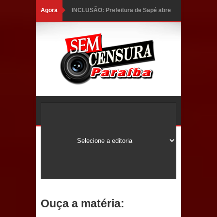
Agora
INCLUSÃO: Prefeitura de Sapé abre
inscrições para Programa CNH
Social; veja documentação
necessária!
Caldas Brandão: alta aprovação
popular fortalece gestão de Fábio
Rolim e esvazia discurso da oposição
Coordenadora do CEO destaca
campanha Julho Neon e apresenta
balanço da saúde bucal em Sapé
Ouça a matéria:
Mais de 40 sorrisos devolvidos à