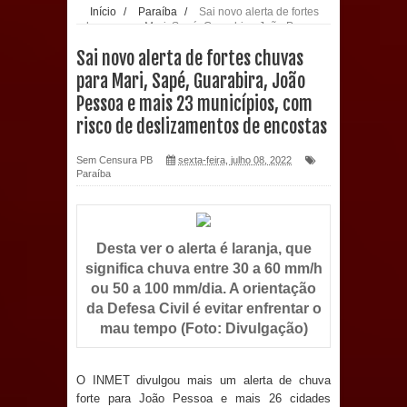
Início
/
Paraíba
/
Sai novo alerta de fortes
chuvas para Mari, Sapé, Guarabira, João Pessoa
população: CEO fortalece o cuidado
e mais 23 municípios, com risco de
Sai novo alerta de fortes chuvas
deslizamentos de encostas
com a saúde bucal em Marí
para Mari, Sapé, Guarabira, João
Pessoa e mais 23 municípios, com
PDT da Paraíba faz reunião
risco de deslizamentos de encostas
preparativa para convenção estadual
Sem Censura PB
sexta-feira, julho 08, 2022
Paraíba
Prefeitura de Sapé paga salários
dentro do mês trabalhado e injeta R$
Desta ver o alerta é laranja, que
12 milhões na economia
significa chuva entre 30 a 60 mm/h
ou 50 a 100 mm/dia. A orientação
Prefeitura de Sapé desenvolve ações
da Defesa Civil é evitar enfrentar o
mau tempo (Foto: Divulgação)
para preservar tamarindeiro e
revitalizar Memorial Augusto dos
O INMET divulgou mais um alerta de chuva
forte para João Pessoa e mais 26 cidades