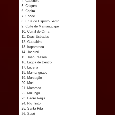
4. Cabedelo
e aquece economia para Festa de
5. Caiçara
6. Capim
7. Conde
Santana
8. Cruz do Espírito Santo
9. Cuité de Mamanguape
Saúde Bucal: Mais de 470 próteses
10. Curral de Cima
11. Duas Estradas
dentárias já foram entregues pela
12. Guarabira
13. Itapororoca
Prefeitura de Sapé em 2026
14. Jacaraú
15. João Pessoa
Caldas Brandão: Tradicional Festa de
16. Lagoa de Dentro
17. Lucena
Santana 2026 será neste sábado (25)
18. Mamanguape
19. Marcação
e deve atrair grande público
20. Mari
21. Mataraca
Nota de pesar: Câmara de Marí
22. Mulungu
23. Pedro Régis
lamenta a morte da ex-vereadora
24. Rio Tinto
25. Santa Rita
Neta do Sindicato
26. Sapé