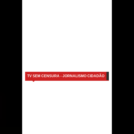
Caldas Brandão: IPMCB responde
questionamentos da vereadora
Rosângela e afirma que
parcelamentos são referentes a
débitos históricos
TV SEM CENSURA - JORNALISMO CIDADÃO