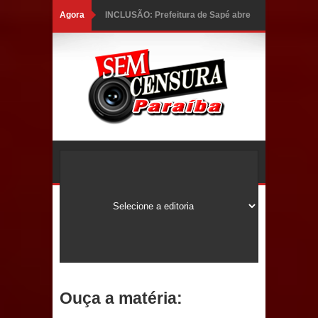
Agora
INCLUSÃO: Prefeitura de Sapé abre
inscrições para Programa CNH
Social; veja documentação
necessária!
Caldas Brandão: alta aprovação
popular fortalece gestão de Fábio
Rolim e esvazia discurso da oposição
Coordenadora do CEO destaca
campanha Julho Neon e apresenta
balanço da saúde bucal em Sapé
Ouça a matéria:
Mais de 40 sorrisos devolvidos à