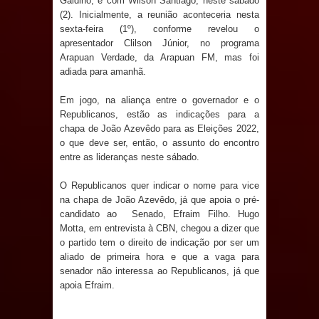
Galdino, e com Wilson Santiago, neste sábado
Anjos
(2). Inicialmente, a reunião aconteceria nesta
sexta-feira (1º), conforme revelou o
O verdadeiro oxigênio do Estado
apresentador Clilson Júnior, no programa
Arapuan Verdade, da Arapuan FM, mas foi
Democrático de Direito – Bacharela
adiada para amanhã.
aborda de maneira inédita no mundo
Em jogo, na aliança entre o governador e o
Republicanos, estão as indicações para a
jurídico brasileiro, temas polêmicos;
chapa de João Azevêdo para as Eleições 2022,
o que deve ser, então, o assunto do encontro
Confira!
entre as lideranças neste sábado.
Prefeitura de Sapé promove
O Republicanos quer indicar o nome para vice
na chapa de João Azevêdo, já que apoia o pré-
candidato ao Senado, Efraim Filho. Hugo
campanha Julho Neon com ações de
Motta, em entrevista à CBN, chegou a dizer que
o partido tem o direito de indicação por ser um
conscientização sobre saúde bucal
aliado de primeira hora e que a vaga para
senador não interessa ao Republicanos, já que
Caldas Brandão: gestão municipal
apoia Efraim.
antecipa pagamento do mês de julho