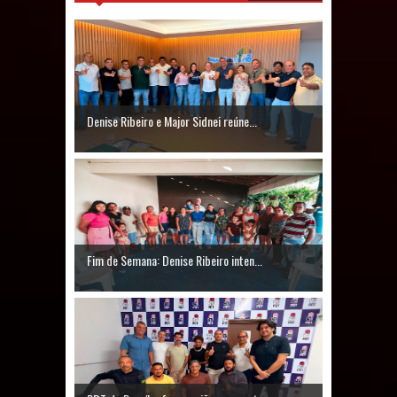
Prefeito Major Sidnei busca em
Brasília recursos para nova Casa de
Acolhida e CRAS de Sapé
Denise Ribeiro e Major Sidnei reúne...
Denise Ribeiro toma posse no
Diretório Nacional do PDT durante
Convenção em Brasília
Dois Gigantes da Poesia Paraibana
Fim de Semana: Denise Ribeiro inten...
inspiram a IV FEIRA LITERÁRIA DO
BREJO em Guarabira
Vereador Davyd Matias reúne cerca