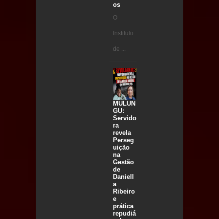
os
O
Instituto
de ...
MULUN
GU:
Servido
ra
revela
Perseg
uição
na
Gestão
de
Daniell
a
Ribeiro
e
prática
repudiá