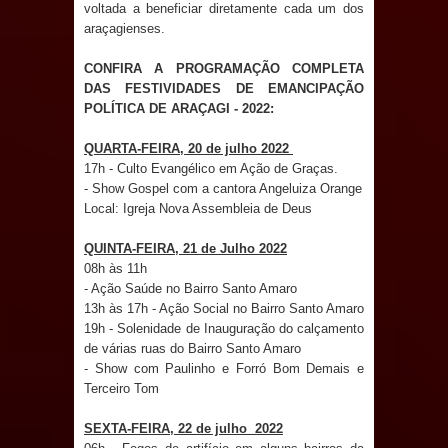
voltada a beneficiar diretamente cada um dos
araçagienses.
Prefeito Major Sidnei busca em
CONFIRA A PROGRAMAÇÃO COMPLETA
Brasília recursos para nova Casa de
DAS FESTIVIDADES DE EMANCIPAÇÃO
POLÍTICA DE ARAÇAGI - 2022:
Acolhida e CRAS de Sapé
QUARTA-FEIRA, 20 de julho 2022
Denise Ribeiro toma posse no
17h - Culto Evangélico em Ação de Graças.
- Show Gospel com a cantora Angeluiza Orange
Diretório Nacional do PDT durante
Local: Igreja Nova Assembleia de Deus
Convenção em Brasília
QUINTA-FEIRA, 21 de Julho 2022
08h às 11h
Dois Gigantes da Poesia Paraibana
- Ação Saúde no Bairro Santo Amaro
13h às 17h - Ação Social no Bairro Santo Amaro
19h - Solenidade de Inauguração do calçamento
inspiram a IV FEIRA LITERÁRIA DO
de várias ruas do Bairro Santo Amaro
- Show com Paulinho e Forró Bom Demais e
BREJO em Guarabira
Terceiro Tom
Vereador Davyd Matias reúne cerca
SEXTA-FEIRA, 22 de julho 2022