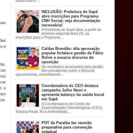
distorcidas e ...
INCLUSÃO: Prefeitura de Sapé
abre inscrições para Programa
CNH Social; veja documentação
eveu
necessária!
A Prefeitura de Sapé abre, a partir da
próxima segunda-feira (3), as
inscrições para o Programa ...
ções
ro e
Caldas Brandão: alta aprovação
popular fortalece gestão de Fábio
Rolim e esvazia discurso da
oposição
te.
Os resultados alcançados pela gestão
icas
têm prevalecido sobre o discurso
oposicionista, consolidando ...
amos
cer
Coordenadora do CEO destaca
m o
campanha Julho Neon e
tro
apresenta balanço da saúde bucal
em Sapé
cer.
A Coordenadora do Centro de
Especialidades Odontológicas (CEO),
Nayara Paula, foi a entrevistada ...
PDT da Paraíba faz reunião
preparativa para convenção
estadual