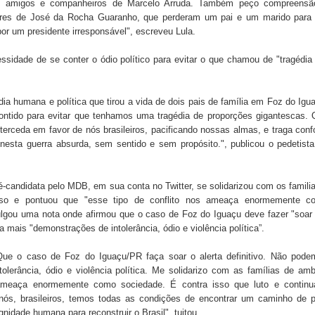
res, amigos e companheiros de Marcelo Arruda. Também peço compreensã
iares de José da Rocha Guaranho, que perderam um pai e um marido para
por um presidente irresponsável", escreveu Lula.
 de Daniella Ribeiro e prática repudiável revolta
sidade de se conter o ódio político para evitar o que chamou de "tragédi
s da vereadora Rosângela e afirma que parcelamentos
gédia humana e política que tirou a vida de dois pais de família em Foz do Igu
 contido para evitar que tenhamos uma tragédia de proporções gigantescas.
nterceda em favor de nós brasileiros, pacificando nossas almas, e traga conf
 nesta guerra absurda, sem sentido e sem propósito.", publicou o pedetist
-candidata pelo MDB, em sua conta no Twitter, se solidarizou com os famili
aso e pontuou que "esse tipo de conflito nos ameaça enormemente c
lgou uma nota onde afirmou que o caso de Foz do Iguaçu deve fazer "soa
a mais "demonstrações de intolerância, ódio e violência política”.
 Que o caso de Foz do Iguaçu/PR faça soar o alerta definitivo. Não pode
olerância, ódio e violência política. Me solidarizo com as famílias de am
 ameaça enormemente como sociedade. É contra isso que luto e continua
nós, brasileiros, temos todas as condições de encontrar um caminho de 
gnidade humana para reconstruir o Brasil", tuitou.