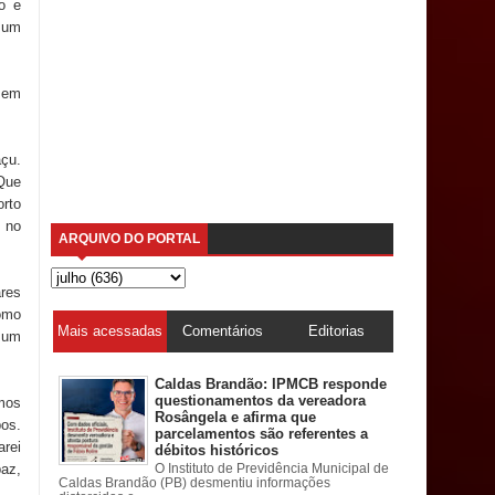
o e
 um
a em
açu.
 Que
orto
a no
ARQUIVO DO PORTAL
ares
omo
Mais acessadas
Comentários
Editorias
r um
Caldas Brandão: IPMCB responde
questionamentos da vereadora
mos
Rosângela e afirma que
bos.
parcelamentos são referentes a
rei
débitos históricos
paz,
O Instituto de Previdência Municipal de
Caldas Brandão (PB) desmentiu informações