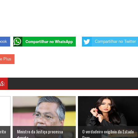
book
Compartilhar no Twitter
le Plus
S:
rito
Ministro da Justiça processa
O verdadeiro oxigênio do Estado
deputa...
Dem...