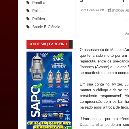
Paraíba
Santana
Sem Censura PB
domingo, ju
Policial
Política
Saúde Bucal: Mais de 470 próteses dentárias já 
Saúde E Ciência
Pr
Caldas Brandão: Tradicional Festa de Santana 202
CORTESIA | PARCEIRO
Nota de pesar: Câmara de Marí lamenta a morte d
O assassinato de Marcelo Ar
que teria sido morto por um 
Prefeito Major Sidnei busca em Brasília recurso
repercutiu entre os pré-can
Janones (Avante) e Luciano B
Denise Ribeiro toma posse no Diretório Nacional
se manifestou sobre o ocorri
Dois Gigantes da Poesia Paraibana inspiram a 
Em sua conta no Twitter, Lu
manter o diálogo e de se ter
Vereador Davyd Matias reúne cerca de 200 lidera
presidente irresponsável". 
compreensão com os famili
Assembleia Legislativa
baleado após a troca de tiros
"Uma pessoa, por intolerânci
Mari marca presença no maior evento de saúde pú
Duas famílias perderam seus