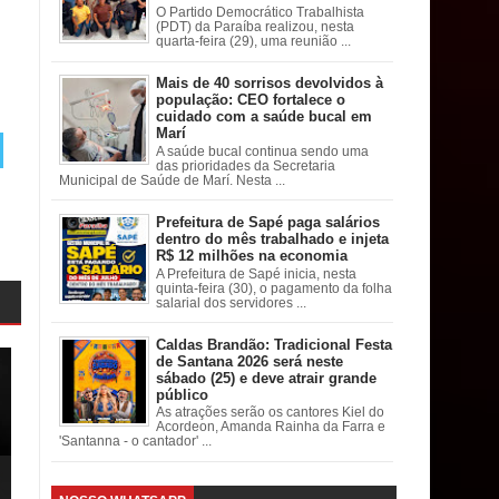
O Partido Democrático Trabalhista
(PDT) da Paraíba realizou, nesta
quarta-feira (29), uma reunião ...
Mais de 40 sorrisos devolvidos à
população: CEO fortalece o
cuidado com a saúde bucal em
Marí
A saúde bucal continua sendo uma
das prioridades da Secretaria
Municipal de Saúde de Marí. Nesta ...
Prefeitura de Sapé paga salários
dentro do mês trabalhado e injeta
R$ 12 milhões na economia
A Prefeitura de Sapé inicia, nesta
quinta-feira (30), o pagamento da folha
salarial dos servidores ...
Caldas Brandão: Tradicional Festa
de Santana 2026 será neste
sábado (25) e deve atrair grande
público
As atrações serão os cantores Kiel do
Acordeon, Amanda Rainha da Farra e
'Santanna - o cantador' ...