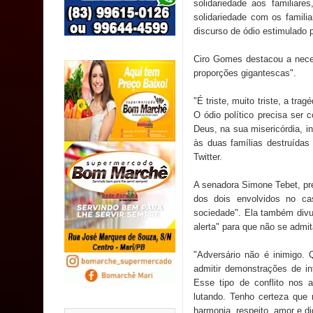
solidariedade aos familia
SUS
solidariedade com os famil
discurso de ódio estimulado 
MULUNGU: Servidora revela Perseguição na Gestão
Ciro Gomes destacou a neces
população
proporções gigantescas".
Caldas Brandão: IPMCB responde questionamento
"É triste, muito triste, a tra
O ódio político precisa ser
são referentes a débitos históricos
Deus, na sua misericórdia, i
às duas famílias destruídas
Twitter.
A senadora Simone Tebet, pré
dos dois envolvidos no c
sociedade". Ela também divu
alerta" para que não se admit
"Adversário não é inimigo.
admitir demonstrações de int
Esse tipo de conflito nos
lutando. Tenho certeza que 
harmonia, respeito, amor e di