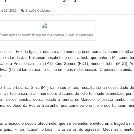
lho 10, 2022
Brasil e Cotidiano
foram entregues pela Prefeitura de Sapé em 2026
é-candidatos se manifestaram sobre o ocorrido. (Foto: Reprodução)
6 será neste sábado (25) e deve atrair grande público
a ex-vereadora Neta do Sindicato
ruda, em Foz do Iguaçu, durante a comemoração do seu aniversário de 50 a
apoiador de Jair Bolsonaro insatisfeito com a festa que tinha o PT como t
s para nova Casa de Acolhida e CRAS de Sapé
didatos à Presidência. Lula (PT), Ciro Gomes (PDT), Simone Tebet (MDB), A
ivar (União) lamentaram o crime em suas redes sociais. O presidente ainda
 do PDT durante Convenção em Brasília
do.
IV FEIRA LITERÁRIA DO BREJO em Guarabira
iz Inácio Lula da Silva (PT) lamentou o fato, ressaltando a necessidade d
 mais tolerância, e afirmou que o discurso de ódio tem sido estimulado por
nças em apoio à pré-candidatura de Denise Ribeiro à
Além de demonstrar solidariedade à família de Marcelo, o petista também p
ares de José da Rocha Guaranho, que cometeu o crime e que também mor
.
a, ameaçou e depois atirou nele, que se defendeu e evitou uma tragédia ma
blica do planeta com foco na qualificação dos serviços do
 pais. Filhos ficaram órfãos, inclusive os do agressor. Meus sentiment