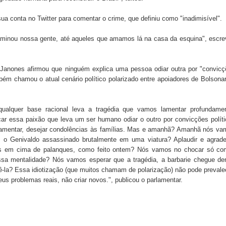
a conta no Twitter para comentar o crime, que definiu como "inadimisível".
taminou nossa gente, até aqueles que amamos lá na casa da esquina", escr
 Janones afirmou que ninguém explica uma pessoa odiar outra por "convic
ambém chamou o atual cenário político polarizado entre apoiadores de Bolsona
qualquer base racional leva a tragédia que vamos lamentar profundamen
car essa paixão que leva um ser humano odiar o outro por convicções polít
lamentar, desejar condolências às famílias. Mas e amanhã? Amanhã nós v
o Genivaldo assassinado brutalmente em uma viatura? Aplaudir e agrade
sos em cima de palanques, como feito ontem? Nós vamos no chocar só co
a mentalidade? Nós vamos esperar que a tragédia, a barbarie chegue den
-la? Essa idiotização (que muitos chamam de polarização) não pode prevale
eus problemas reais, não criar novos.", publicou o parlamentar.