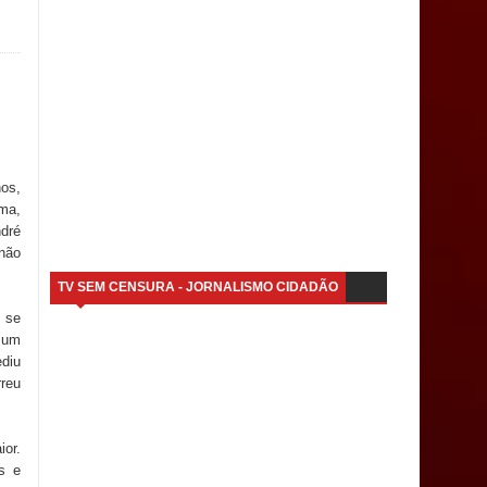
nos,
ema,
ndré
 não
TV SEM CENSURA - JORNALISMO CIDADÃO
e se
 "um
ediu
reu
ior.
os e