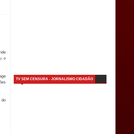
ande
u o
age
TV SEM CENSURA - JORNALISMO CIDADÃO
ções
 do