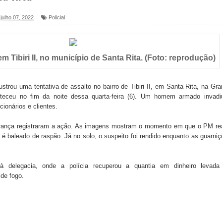
 julho 07, 2022
Policial
foram entregues pela Prefeitura de Sapé em 2026
 Tibiri II, no município de Santa Rita. (Foto: reprodução)
6 será neste sábado (25) e deve atrair grande público
a ex-vereadora Neta do Sindicato
frustrou uma tentativa de assalto no bairro de Tibiri II, em Santa Rita, na Gr
eceu no fim da noite dessa quarta-feira (6). Um homem armado invadi
s para nova Casa de Acolhida e CRAS de Sapé
ionários e clientes.
 do PDT durante Convenção em Brasília
urança registraram a ação. As imagens mostram o momento em que o PM re
e é baleado de raspão. Já no solo, o suspeito foi rendido enquanto as guarni
IV FEIRA LITERÁRIA DO BREJO em Guarabira
nças em apoio à pré-candidatura de Denise Ribeiro à
à delegacia, onde a polícia recuperou a quantia em dinheiro levada
de fogo.
blica do planeta com foco na qualificação dos serviços do