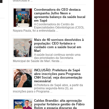
distorcidas e ...
Coordenadora do CEO destaca
campanha Julho Neon e
apresenta balanço da saúde bucal
em Sapé
A Coordenadora do Centro de
Especialidades Odontológicas (CEO),
Nayara Paula, foi a entrevistada ...
Mais de 40 sorrisos devolvidos à
população: CEO fortalece o
cuidado com a saúde bucal em
Marí
A saúde bucal continua sendo uma
das prioridades da Secretaria
Municipal de Saúde de Marí. Nesta ...
INCLUSÃO: Prefeitura de Sapé
abre inscrições para Programa
CNH Social; veja documentação
necessária!
A Prefeitura de Sapé abre, a partir da
próxima segunda-feira (3), as
inscrições para o Programa ...
Caldas Brandão: alta aprovação
popular fortalece gestão de Fábio
Rolim e esvazia discurso da