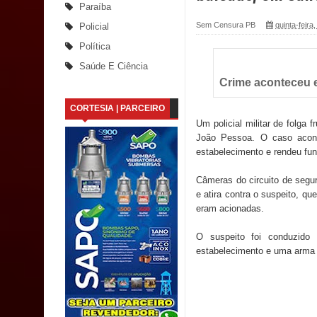
Paraíba
Santana
Sem Censura PB
quinta-feira,
Policial
Política
Saúde Bucal: Mais de 470 próteses dentárias já 
Saúde E Ciência
Crime aconteceu em
Caldas Brandão: Tradicional Festa de Santana 202
CORTESIA | PARCEIRO
Nota de pesar: Câmara de Marí lamenta a morte d
Um policial militar de folga 
João Pessoa. O caso acont
Prefeito Major Sidnei busca em Brasília recurso
estabelecimento e rendeu func
Denise Ribeiro toma posse no Diretório Nacional
Câmeras do circuito de seg
e atira contra o suspeito, qu
Dois Gigantes da Poesia Paraibana inspiram a 
eram acionadas.
Vereador Davyd Matias reúne cerca de 200 lidera
O suspeito foi conduzido 
estabelecimento e uma arma 
Assembleia Legislativa
Mari marca presença no maior evento de saúde pú