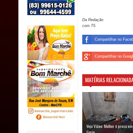
SUS
MULUNGU: Servidora revela Perseguição na Gestão
Da Redação
com T5
população
Compartilhar no Face
Caldas Brandão: IPMCB responde questionamento
são referentes a débitos históricos
Compartilhar no Goog
MATÉRIAS RELACIONADA
Veja Vídeo: Mulher é presa em
Gurin...