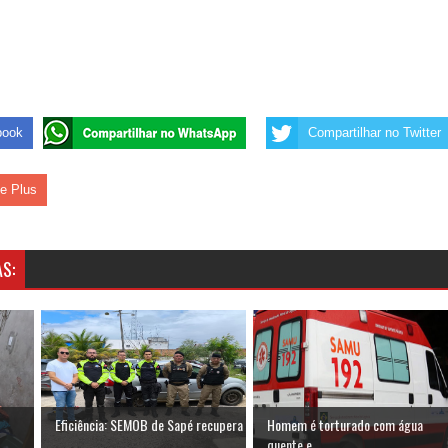
 de Daniella Ribeiro e prática repudiável revolta
book
Compartilhar no Twitter
s da vereadora Rosângela e afirma que parcelamentos
le Plus
S:
Eficiência: SEMOB de Sapé recupera
Homem é torturado com água
...
quente e...