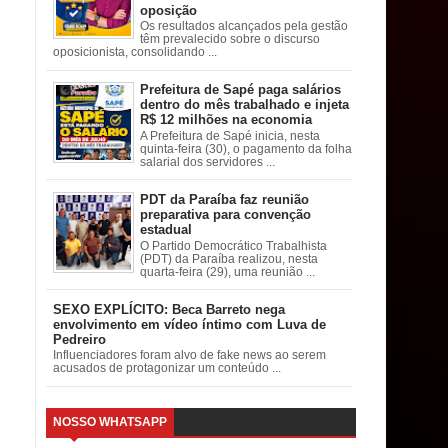
oposição
Os resultados alcançados pela gestão
têm prevalecido sobre o discurso
oposicionista, consolidando ...
Prefeitura de Sapé paga salários
dentro do mês trabalhado e injeta
R$ 12 milhões na economia
A Prefeitura de Sapé inicia, nesta
quinta-feira (30), o pagamento da folha
salarial dos servidores ...
PDT da Paraíba faz reunião
preparativa para convenção
estadual
O Partido Democrático Trabalhista
(PDT) da Paraíba realizou, nesta
quarta-feira (29), uma reunião ...
SEXO EXPLÍCITO: Beca Barreto nega
envolvimento em vídeo íntimo com Luva de
Pedreiro
Influenciadores foram alvo de fake news ao serem
acusados de protagonizar um conteúdo ...
NOSSO WHATSAPP