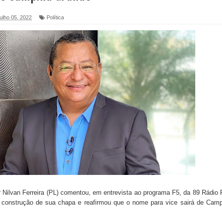
 julho 05, 2022
Política
foram entregues pela Prefeitura de Sapé em 2026
6 será neste sábado (25) e deve atrair grande público
a ex-vereadora Neta do Sindicato
s para nova Casa de Acolhida e CRAS de Sapé
 do PDT durante Convenção em Brasília
IV FEIRA LITERÁRIA DO BREJO em Guarabira
nças em apoio à pré-candidatura de Denise Ribeiro à
 Nilvan Ferreira (PL) comentou, em entrevista ao programa F5, da 89 Rádio
e a construção de sua chapa e reafirmou que o nome para vice sairá de Cam
blica do planeta com foco na qualificação dos serviços do