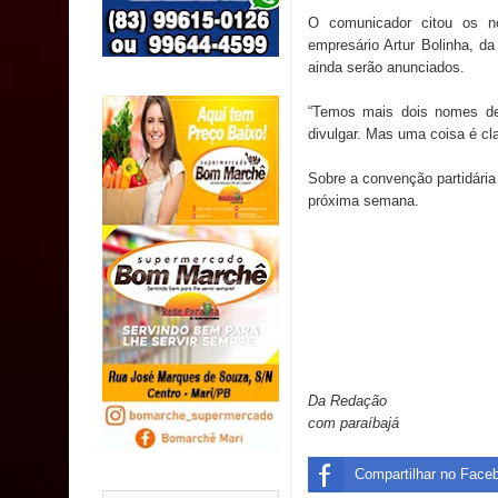
SUS
O comunicador citou os n
empresário Artur Bolinha, 
MULUNGU: Servidora revela Perseguição na Gestão
ainda serão anunciados.
população
“Temos mais dois nomes de
divulgar. Mas uma coisa é cla
Caldas Brandão: IPMCB responde questionamento
Sobre a convenção partidária 
são referentes a débitos históricos
próxima semana.
Da Redação
com paraíbajá
Compartilhar no Face