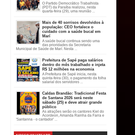
O Partido Democrático Trabalhista
(PDT) da Paraíba realizou, nesta
quarta-feira (29), uma reunião ...
Mais de 40 sorrisos devolvidos à
população: CEO fortalece o
cuidado com a saúde bucal em
Marí
A saúde bucal continua sendo uma
das prioridades da Secretaria
Municipal de Saúde de Marí. Nesta ...
Prefeitura de Sapé paga salários
dentro do mês trabalhado e injeta
R$ 12 milhões na economia
A Prefeitura de Sapé inicia, nesta
quinta-feira (30), o pagamento da folha
salarial dos servidores ...
Caldas Brandão: Tradicional Festa
de Santana 2026 será neste
sábado (25) e deve atrair grande
público
As atrações serão os cantores Kiel do
Acordeon, Amanda Rainha da Farra e
'Santanna - o cantador' ...