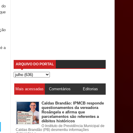
 do
que
ção
té a
ARQUIVO DO PORTAL
Mais acessadas
Comentários
Editorias
Caldas Brandão: IPMCB responde
questionamentos da vereadora
Rosângela e afirma que
parcelamentos são referentes a
débitos históricos
O Instituto de Previdência Municipal de
Caldas Brandão (PB) desmentiu informações