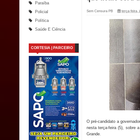
Paraíba
Santana
Sem Censura PB
terça-feira,
Policial
Política
Saúde Bucal: Mais de 470 próteses dentárias já 
Saúde E Ciência
Caldas Brandão: Tradicional Festa de Santana 202
CORTESIA | PARCEIRO
Nota de pesar: Câmara de Marí lamenta a morte d
Prefeito Major Sidnei busca em Brasília recurso
Denise Ribeiro toma posse no Diretório Nacional
Dois Gigantes da Poesia Paraibana inspiram a 
Vereador Davyd Matias reúne cerca de 200 lidera
Assembleia Legislativa
O pré-candidato a governador
nesta terça-feira (5), sobr
Mari marca presença no maior evento de saúde pú
Grande.