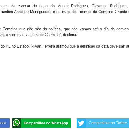
omes da esposa do deputado Moacir Rodrigues, Giovanna Rodrigues,
da médica Annelise Meneguesso e de mais dois nomes de Campina Grande 
 de Daniella Ribeiro e prática repudiável revolta
 Campina que não são da política, que nós vamos até o dia da conven
ra, o vice ou a vice sai de Campina”, declarou.
s da vereadora Rosângela e afirma que parcelamentos
do PL no Estado, Nilvan Ferreira afirmou que a definição da data deve sair a
book
Compartilhar no Twitter