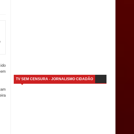
o
ido
 em
TV SEM CENSURA - JORNALISMO CIDADÃO
vam
eira