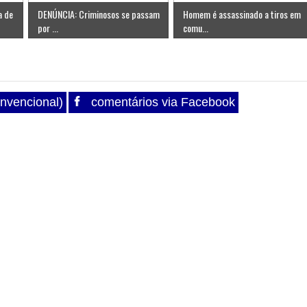
a de
DENÚNCIA: Criminosos se passam
Homem é assassinado a tiros em
por ...
comu...
nvencional)
comentários via Facebook