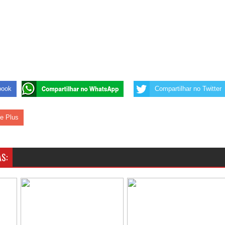
s da vereadora Rosângela e afirma que parcelamentos
ara Programa CNH Social; veja documentação necessária!
 gestão de Fábio Rolim e esvazia discurso da oposição
book
Compartilhar no Twitter
le Plus
S: