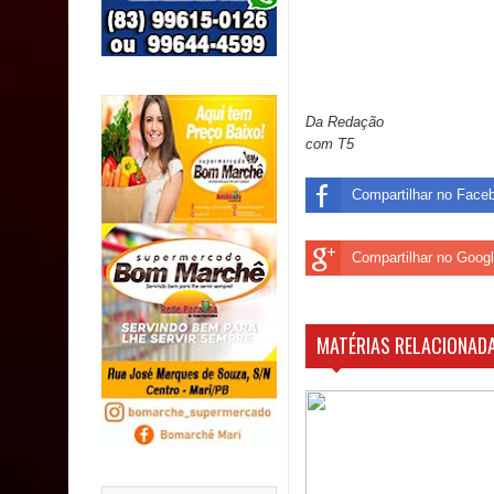
população
Caldas Brandão: IPMCB responde questionamento
são referentes a débitos históricos
Da Redação
com T5
INCLUSÃO: Prefeitura de Sapé abre inscrições p
Caldas Brandão: alta aprovação popular fortalece
Compartilhar no Face
Compartilhar no Goog
MATÉRIAS RELACIONADA