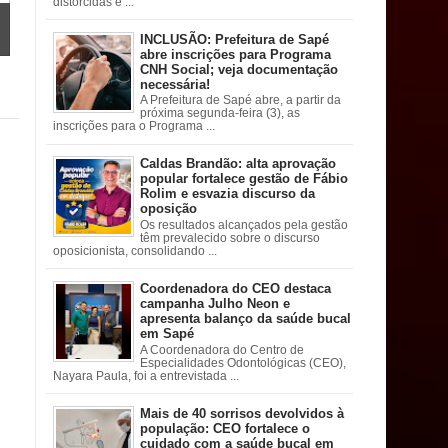
distorcidas e ...
INCLUSÃO: Prefeitura de Sapé
abre inscrições para Programa
CNH Social; veja documentação
necessária!
A Prefeitura de Sapé abre, a partir da
próxima segunda-feira (3), as
inscrições para o Programa ...
Caldas Brandão: alta aprovação
popular fortalece gestão de Fábio
Rolim e esvazia discurso da
oposição
Os resultados alcançados pela gestão
têm prevalecido sobre o discurso
oposicionista, consolidando ...
Coordenadora do CEO destaca
campanha Julho Neon e
apresenta balanço da saúde bucal
em Sapé
A Coordenadora do Centro de
Especialidades Odontológicas (CEO),
Nayara Paula, foi a entrevistada ...
Mais de 40 sorrisos devolvidos à
população: CEO fortalece o
cuidado com a saúde bucal em