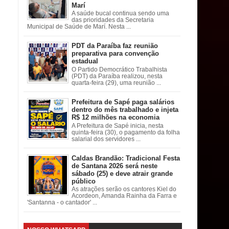
Marí
A saúde bucal continua sendo uma
das prioridades da Secretaria
Municipal de Saúde de Marí. Nesta ...
PDT da Paraíba faz reunião
preparativa para convenção
estadual
O Partido Democrático Trabalhista
(PDT) da Paraíba realizou, nesta
quarta-feira (29), uma reunião ...
Prefeitura de Sapé paga salários
dentro do mês trabalhado e injeta
R$ 12 milhões na economia
A Prefeitura de Sapé inicia, nesta
quinta-feira (30), o pagamento da folha
salarial dos servidores ...
Caldas Brandão: Tradicional Festa
de Santana 2026 será neste
sábado (25) e deve atrair grande
público
As atrações serão os cantores Kiel do
Acordeon, Amanda Rainha da Farra e
'Santanna - o cantador' ...