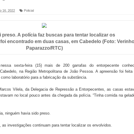
6 será neste sábado (25) e deve atrair grande público
ho 16, 2022
Policial
a ex-vereadora Neta do Sindicato
preso. A polícia faz buscas para tentar localizar os
s para nova Casa de Acolhida e CRAS de Sapé
l foi encontrado em duas casas, em Cabedelo (Foto: Verinh
Paparazzo/RTC)
 do PDT durante Convenção em Brasília
IV FEIRA LITERÁRIA DO BREJO em Guarabira
 nessa sexta-feira (15) mais de 200 garrafas do entorpecente conhec
Cabedelo, na Região Metropolitana de João Pessoa. A apreensão foi feita
nças em apoio à pré-candidatura de Denise Ribeiro à
omo laboratório para a fabricação da substância.
arcos Vilela, da Delegacia de Repressão a Entorpecentes, as casas esta
stavam no local pouco antes da chegada da polícia. “Tinha comida na gelad
blica do planeta com foco na qualificação dos serviços do
ia, ninguém havia sido preso.
 de Daniella Ribeiro e prática repudiável revolta
, as investigações continuam para tentar localizar os envolvidos.