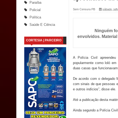
Paraíba
Caldas Brandão: Tradicional Festa de Santana 202
Sem Censura PB
sábado, jul
Policial
Política
Nota de pesar: Câmara de Marí lamenta a morte d
Saúde E Ciência
Ninguém foi 
Prefeito Major Sidnei busca em Brasília recurso
envolvidos. Materia
CORTESIA | PARCEIRO
Denise Ribeiro toma posse no Diretório Nacional
Dois Gigantes da Poesia Paraibana inspiram a 
A Polícia Civil apreendeu
popularmente como loló em 
Vereador Davyd Matias reúne cerca de 200 lidera
duas casas que funcionavam c
Assembleia Legislativa
De acordo com o delegado M
com sinais de que pessoas e
Mari marca presença no maior evento de saúde pú
e outros indícios”, disse ele.
SUS
Até a publicação desta matér
MULUNGU: Servidora revela Perseguição na Gestão
Ainda segundo a Polícia Civil