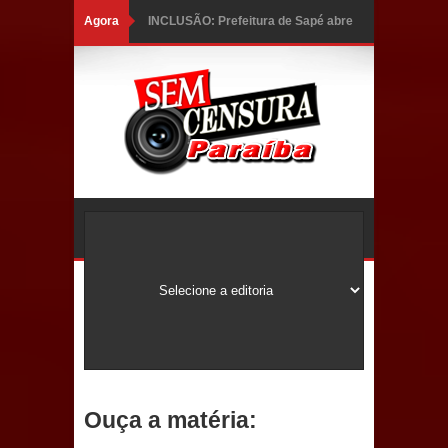
Agora
INCLUSÃO: Prefeitura de Sapé abre
inscrições para Programa CNH
Social; veja documentação
necessária!
Caldas Brandão: alta aprovação
popular fortalece gestão de Fábio
Rolim e esvazia discurso da oposição
Coordenadora do CEO destaca
campanha Julho Neon e apresenta
balanço da saúde bucal em Sapé
Ouça a matéria:
Mais de 40 sorrisos devolvidos à