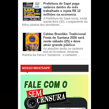
Prefeitura de Sapé paga
salários dentro do mês
trabalhado e injeta R$ 12
milhões na economia
A Prefeitura de Sapé inicia, nesta
quinta-feira (30), o pagamento da
folha salarial dos servidores ...
Caldas Brandão: Tradicional
Festa de Santana 2026 será
neste sábado (25) e deve
atrair grande público
As atrações serão os cantores
Kiel do Acordeon, Amanda
Rainha da Farra e 'Santanna - o cantador' ...
NOSSO WHATSAPP