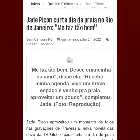
Início
/
Brasil e Cotidiano
/
Jade Picon
curte dia de praia no Rio de Janeiro: "Me faz tão
população: CEO fortalece o cuidado
bem"
Jade Picon curte dia de praia no Rio
com a saúde bucal em Marí
de Janeiro: "Me faz tão bem"
PDT da Paraíba faz reunião
Sem Censura PB
quinta-feira, julho 14, 2022
Brasil e Cotidiano
preparativa para convenção estadual
Prefeitura de Sapé paga salários
"Me faz tão bem. Desce criancinha
eu amo", disse ela. "Recebo
dentro do mês trabalhado e injeta R$
minha agenda, vejo um breve
12 milhões na economia
espaço e venho pra praia
aproveitar um pouco", completou
Prefeitura de Sapé desenvolve ações
Jade. (Foto: Reprodução)
para preservar tamarindeiro e
Jade Picon aproveitou um momento de folga
nas gravações de Travessia, nova novela das
revitalizar Memorial Augusto dos
nove da TV Globo, para curtir um dia de praia