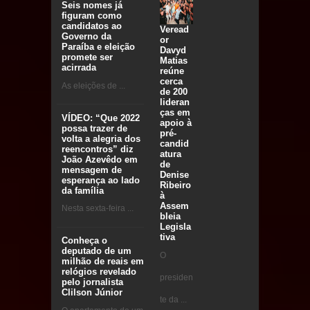
Seis nomes já
figuram como
candidatos ao
Veread
Governo da
or
Paraíba e eleição
Davyd
promete ser
Matias
acirrada
reúne
cerca
As eleições de ...
de 200
lideran
ças em
VÍDEO: “Que 2022
apoio à
possa trazer de
pré-
volta a alegria dos
candid
reencontros” diz
atura
João Azevêdo em
de
mensagem de
Denise
esperança ao lado
Ribeiro
da família
à
Assem
Nesta sexta-feira ...
bleia
Legisla
tiva
Conheça o
deputado de um
O
milhão de reais em
relógios revelado
presiden
pelo jornalista
Clilson Júnior
te da ...