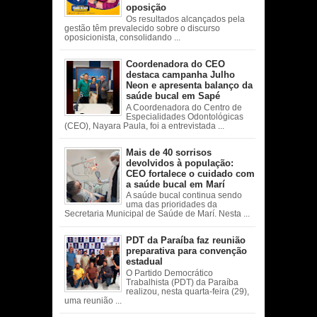
oposição
Os resultados alcançados pela
gestão têm prevalecido sobre o discurso
oposicionista, consolidando ...
Coordenadora do CEO
destaca campanha Julho
Neon e apresenta balanço da
saúde bucal em Sapé
A Coordenadora do Centro de
Especialidades Odontológicas
(CEO), Nayara Paula, foi a entrevistada ...
Mais de 40 sorrisos
devolvidos à população:
CEO fortalece o cuidado com
a saúde bucal em Marí
A saúde bucal continua sendo
uma das prioridades da
Secretaria Municipal de Saúde de Marí. Nesta ...
PDT da Paraíba faz reunião
preparativa para convenção
estadual
O Partido Democrático
Trabalhista (PDT) da Paraíba
realizou, nesta quarta-feira (29),
uma reunião ...