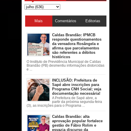
Mais
Comentários
Editorias
acessadas
Caldas Brandão: IPMCB
responde questionamentos
da vereadora Rosângela e
afirma que parcelamentos
são referentes a débitos
históricos
O Instituto de Previdência Municipal de Caldas
Brandão (PB) desmentiu informações distorcidas
e ...
INCLUSÃO: Prefeitura de
Sapé abre inscrições para
Programa CNH Social; veja
documentação necessária!
A Prefeitura de Sapé abre, a
partir da próxima segunda-feira
(3), as inscrições para o Programa ...
Caldas Brandão: alta
aprovação popular fortalece
gestão de Fábio Rolim e
esvazia discurso da