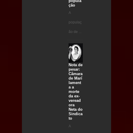
popula
ção
A
populaç
ão de ...
Nota de
pesar:
Câmara
de Marí
lament
a a
morte
da ex-
veread
ora
Neta do
Sindica
to
A