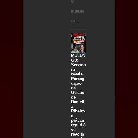
O
Instituto
de ...
MULUN
GU:
Servido
ra
revela
Perseg
uição
na
Gestão
de
Daniell
a
Ribeiro
e
prática
repudiá
vel
revolta