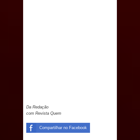
Prefeito Major Sidnei busca em
Brasília recursos para nova Casa de
Acolhida e CRAS de Sapé
Denise Ribeiro toma posse no
Diretório Nacional do PDT durante
Convenção em Brasília
Dois Gigantes da Poesia Paraibana
inspiram a IV FEIRA LITERÁRIA DO
Da Redação
com Revista Quem
BREJO em Guarabira
Compartilhar no Facebook
Vereador Davyd Matias reúne cerca