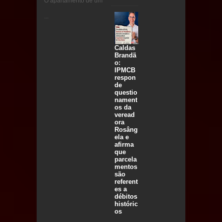
O apartamento de um
...
Caldas
Brandã
o:
IPMCB
respon
de
questio
nament
os da
veread
ora
Rosâng
ela e
afirma
que
parcela
mentos
são
referent
es a
débitos
históric
os