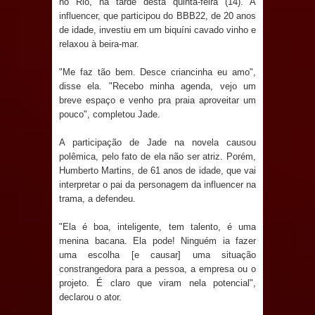
no Rio, na tarde desta quinta-feira (14). A
Anjos
influencer, que participou do BBB22, de 20 anos
de idade, investiu em um biquíni cavado vinho e
O verdadeiro oxigênio do Estado
relaxou à beira-mar.
Democrático de Direito – Bacharela
"Me faz tão bem. Desce criancinha eu amo",
disse ela. "Recebo minha agenda, vejo um
aborda de maneira inédita no mundo
breve espaço e venho pra praia aproveitar um
pouco", completou Jade.
jurídico brasileiro, temas polêmicos;
A participação de Jade na novela causou
Confira!
polêmica, pelo fato de ela não ser atriz. Porém,
Humberto Martins, de 61 anos de idade, que vai
Prefeitura de Sapé promove
interpretar o pai da personagem da influencer na
trama, a defendeu.
campanha Julho Neon com ações de
"Ela é boa, inteligente, tem talento, é uma
menina bacana. Ela pode! Ninguém ia fazer
conscientização sobre saúde bucal
uma escolha [e causar] uma situação
constrangedora para a pessoa, a empresa ou o
Caldas Brandão: gestão municipal
projeto. É claro que viram nela potencial",
declarou o ator.
antecipa pagamento do mês de julho