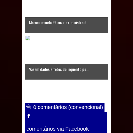
Caldas Brandão: IPMCB responde
questionamentos da vereadora
Moraes manda PF ouvir ex-ministro d...
Rosângela e afirma que
parcelamentos são referentes a
débitos históricos
Vazam dados e fotos do inquérito po...
0 comentários (convencional)
comentários via Facebook