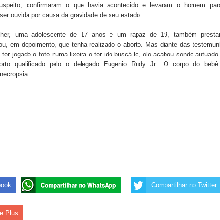
suspeito, confirmaram o que havia acontecido e levaram o homem par
 ser ouvida por causa da gravidade de seu estado.
 de Daniella Ribeiro e prática repudiável revolta
lher, uma adolescente de 17 anos e um rapaz de 19, também presta
ou, em depoimento, que tenha realizado o aborto. Mas diante das testemu
ter jogado o feto numa lixeira e ter ido buscá-lo, ele acabou sendo autuad
borto qualificado pelo o delegado Eugenio Rudy Jr.. O corpo do bebê 
s da vereadora Rosângela e afirma que parcelamentos
necropsia.
book
Compartilhar no Twitter
le Plus