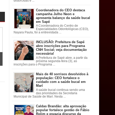
distorcidas e ...
Coordenadora do CEO destaca
campanha Julho Neon e
apresenta balanço da saúde bucal
em Sapé
A Coordenadora do Centro de
Especialidades Odontológicas (CEO),
Nayara Paula, foi a entrevistada ...
INCLUSÃO: Prefeitura de Sapé
abre inscrições para Programa
CNH Social; veja documentação
necessária!
A Prefeitura de Sapé abre, a partir da
próxima segunda-feira (3), as
inscrições para o Programa ...
Mais de 40 sorrisos devolvidos à
população: CEO fortalece o
cuidado com a saúde bucal em
Marí
A saúde bucal continua sendo uma
das prioridades da Secretaria
Municipal de Saúde de Marí. Nesta ...
Caldas Brandão: alta aprovação
popular fortalece gestão de Fábio
Rolim e esvazia discurso da