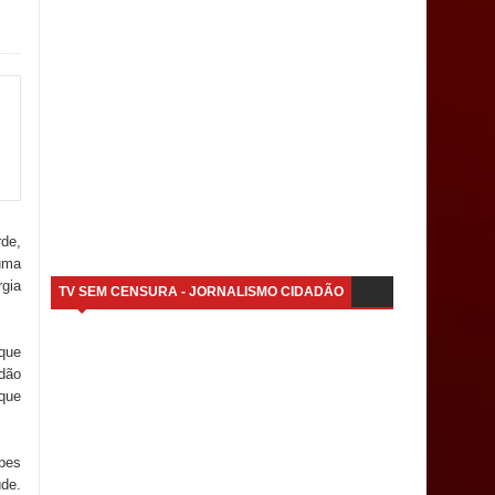
rde,
numa
rgia
TV SEM CENSURA - JORNALISMO CIDADÃO
que
dão
 que
ipes
de.