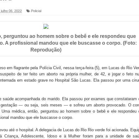
, julho 06, 2022
Policial
foram entregues pela Prefeitura de Sapé em 2026
, perguntou ao homem sobre o bebê e ele respondeu que
6 será neste sábado (25) e deve atrair grande público
xo. A profissional mandou que ele buscasse o corpo. (Foto:
Reprodução)
a ex-vereadora Neta do Sindicato
s para nova Casa de Acolhida e CRAS de Sapé
o em flagrante pela Polícia Civil, nessa terça-feira (5), em Lucas do Rio Ve
suspeito de ter feito um aborto na própria mulher, de 42, e jogar o feto 
 do PDT durante Convenção em Brasília
á internada em estado grave no Hospital São Lucas. Ela passou por uma ciru
IV FEIRA LITERÁRIA DO BREJO em Guarabira
de saúde acompanhada do marido. Ela passou por exames que constataram 
nças em apoio à pré-candidatura de Denise Ribeiro à
gestação — ou seja, seis meses — e sofreu um aborto provocado. O cor
do. Uma médica, então, perguntou ao homem sobre o bebê e ele respondeu
issional mandou que ele buscasse o corpo.
blica do planeta com foco na qualificação dos serviços do
evou até o hospital. A delegacia de Lucas do Rio Rio verde foi acionada. Equ
à Criança, Adolescente, Idoso e à Mulher foram para a unidade de saú