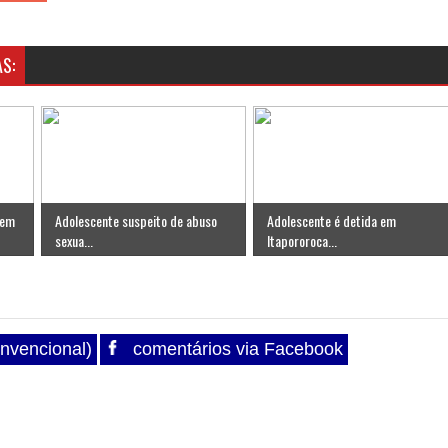
S:
 em
Adolescente suspeito de abuso
Adolescente é detida em
sexua...
Itapororoca...
nvencional)
comentários via Facebook