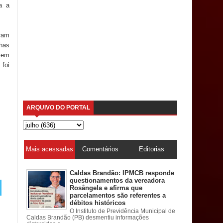
a a
ram
nhas
o em
foi
ARQUIVO DO PORTAL
Mais acessadas
Comentários
Editorias
Caldas Brandão: IPMCB responde
questionamentos da vereadora
Rosângela e afirma que
parcelamentos são referentes a
débitos históricos
O Instituto de Previdência Municipal de
Caldas Brandão (PB) desmentiu informações