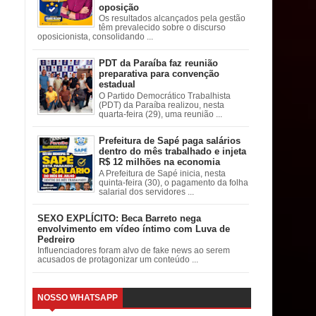
oposição
Os resultados alcançados pela gestão
têm prevalecido sobre o discurso
oposicionista, consolidando ...
PDT da Paraíba faz reunião
preparativa para convenção
estadual
O Partido Democrático Trabalhista
(PDT) da Paraíba realizou, nesta
quarta-feira (29), uma reunião ...
Prefeitura de Sapé paga salários
dentro do mês trabalhado e injeta
R$ 12 milhões na economia
A Prefeitura de Sapé inicia, nesta
quinta-feira (30), o pagamento da folha
salarial dos servidores ...
SEXO EXPLÍCITO: Beca Barreto nega
envolvimento em vídeo íntimo com Luva de
Pedreiro
Influenciadores foram alvo de fake news ao serem
acusados de protagonizar um conteúdo ...
NOSSO WHATSAPP