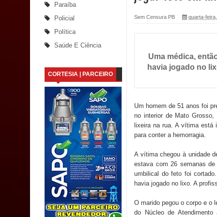
Paraíba
Santana
Sem Censura PB
quarta-feira
Policial
Política
Saúde Bucal: Mais de 470 próteses dentárias já 
Saúde E Ciência
Uma médica, então
Caldas Brandão: Tradicional Festa de Santana 202
havia jogado no li
CORTESIA | PARCEIRO
Nota de pesar: Câmara de Marí lamenta a morte d
Prefeito Major Sidnei busca em Brasília recurso
Um homem de 51 anos foi pres
no interior de Mato Grosso, 
Denise Ribeiro toma posse no Diretório Nacional
lixeira na rua. A vítima est
para conter a hemorragia.
Dois Gigantes da Poesia Paraibana inspiram a 
A vítima chegou à unidade 
Vereador Davyd Matias reúne cerca de 200 lidera
estava com 26 semanas de 
umbilical do feto foi corta
Assembleia Legislativa
havia jogado no lixo. A prof
Mari marca presença no maior evento de saúde pú
O marido pegou o corpo e o l
do Núcleo de Atendimento 