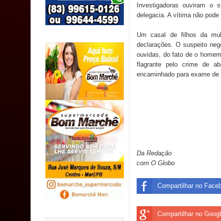
SUS
Investigadoras ouviram o 
delegacia. A vítima não pode
MULUNGU: Servidora revela Perseguição na Gestão
Um casal de filhos da mu
declarações. O suspeito neg
população
ouvidas, do fato de o homem 
flagrante pelo crime de a
Caldas Brandão: IPMCB responde questionamento
encaminhado para exame de 
são referentes a débitos históricos
Da Redação
com O Globo
Compartilhar no Face
Compartilhar no Goog