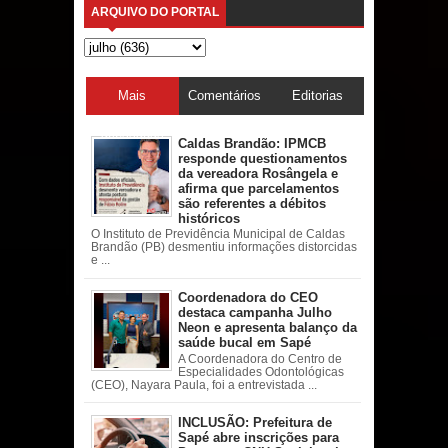
ARQUIVO DO PORTAL
Mais
Comentários
Editorias
acessadas
Caldas Brandão: IPMCB
responde questionamentos
da vereadora Rosângela e
afirma que parcelamentos
são referentes a débitos
históricos
O Instituto de Previdência Municipal de Caldas
Brandão (PB) desmentiu informações distorcidas
e ...
Coordenadora do CEO
destaca campanha Julho
Neon e apresenta balanço da
saúde bucal em Sapé
A Coordenadora do Centro de
Especialidades Odontológicas
(CEO), Nayara Paula, foi a entrevistada ...
INCLUSÃO: Prefeitura de
Sapé abre inscrições para