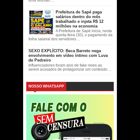
uma reunião ...
Prefeitura de Sapé paga
salários dentro do mês
trabalhado e injeta R$ 12
milhões na economia
A Prefeitura de Sapé inicia, nesta
quinta-feira (30), o pagamento da
folha salarial dos servidores ...
SEXO EXPLÍCITO: Beca Barreto nega
envolvimento em vídeo íntimo com Luva
de Pedreiro
Influenciadores foram alvo de fake news ao
serem acusados de protagonizar um conteúdo ...
NOSSO WHATSAPP