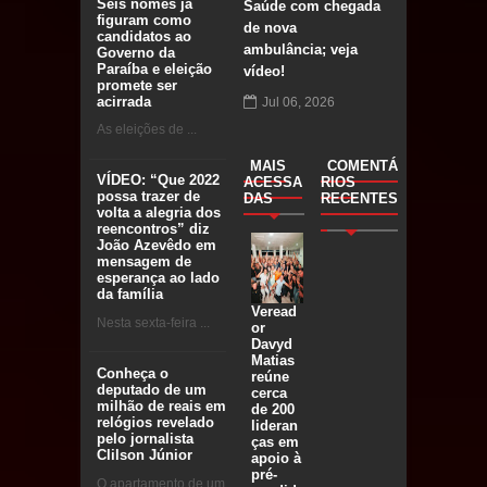
Seis nomes já
Saúde com chegada
figuram como
de nova
candidatos ao
ambulância; veja
Governo da
Paraíba e eleição
vídeo!
promete ser
acirrada
Jul 06, 2026
As eleições de ...
MAIS
COMENTÁ
VÍDEO: “Que 2022
ACESSA
RIOS
possa trazer de
DAS
RECENTES
volta a alegria dos
reencontros” diz
João Azevêdo em
mensagem de
esperança ao lado
da família
Veread
Nesta sexta-feira ...
or
Davyd
Matias
Conheça o
reúne
deputado de um
cerca
milhão de reais em
de 200
relógios revelado
lideran
pelo jornalista
ças em
Clilson Júnior
apoio à
pré-
O apartamento de um