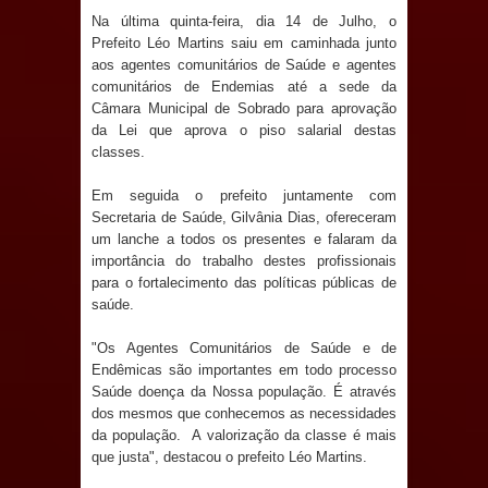
Anjos
Na última quinta-feira, dia 14 de Julho, o
Prefeito Léo Martins saiu em caminhada junto
O verdadeiro oxigênio do Estado
aos agentes comunitários de Saúde e agentes
comunitários de Endemias até a sede da
Democrático de Direito – Bacharela
Câmara Municipal de Sobrado para aprovação
da Lei que aprova o piso salarial destas
aborda de maneira inédita no mundo
classes.
jurídico brasileiro, temas polêmicos;
Em seguida o prefeito juntamente com
Secretaria de Saúde, Gilvânia Dias, ofereceram
Confira!
um lanche a todos os presentes e falaram da
importância do trabalho destes profissionais
Prefeitura de Sapé promove
para o fortalecimento das políticas públicas de
saúde.
campanha Julho Neon com ações de
"Os Agentes Comunitários de Saúde e de
Endêmicas são importantes em todo processo
conscientização sobre saúde bucal
Saúde doença da Nossa população. É através
dos mesmos que conhecemos as necessidades
Caldas Brandão: gestão municipal
da população. A valorização da classe é mais
que justa", destacou o prefeito Léo Martins.
antecipa pagamento do mês de julho