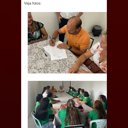
Veja fotos:
e aquece economia para Festa de
Santana
Saúde Bucal: Mais de 470 próteses
dentárias já foram entregues pela
Prefeitura de Sapé em 2026
Caldas Brandão: Tradicional Festa de
Santana 2026 será neste sábado (25)
e deve atrair grande público
Nota de pesar: Câmara de Marí
lamenta a morte da ex-vereadora
Neta do Sindicato