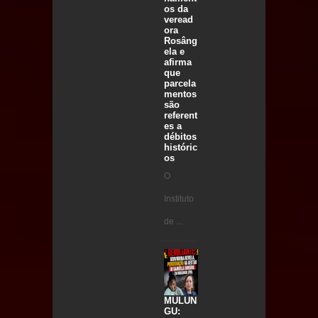
os da
veread
ora
Rosâng
ela e
afirma
que
parcela
mentos
são
referent
es a
débitos
históric
os
O
Instituto
de ...
MULUN
GU: