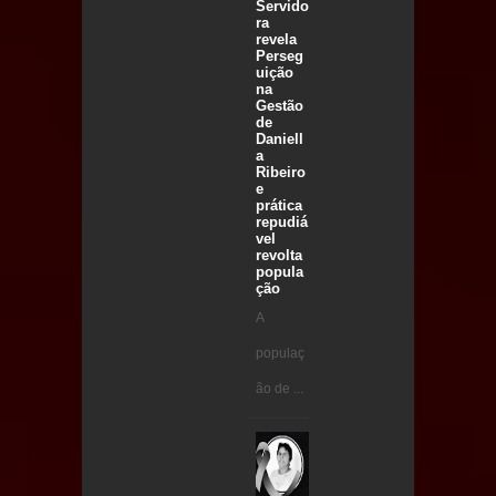
Servido
ra
revela
Perseg
uição
na
Gestão
de
Daniell
a
Ribeiro
e
prática
repudiá
vel
revolta
popula
ção
A
populaç
ão de ...