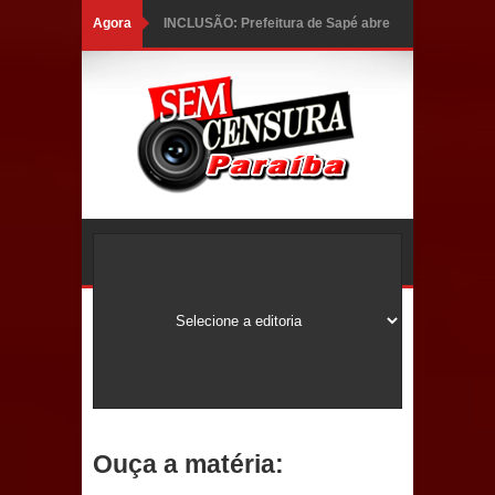
Agora
INCLUSÃO: Prefeitura de Sapé abre
inscrições para Programa CNH
Social; veja documentação
necessária!
Caldas Brandão: alta aprovação
popular fortalece gestão de Fábio
Rolim e esvazia discurso da oposição
Coordenadora do CEO destaca
campanha Julho Neon e apresenta
balanço da saúde bucal em Sapé
Ouça a matéria:
Mais de 40 sorrisos devolvidos à