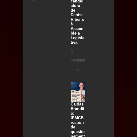
candid
atura
...
de
Denise
Ribeiro
à
Assem
bleia
Legisla
tiva
O
presiden
te da ...
Caldas
Brandã
o:
IPMCB
respon
de
questio
nament