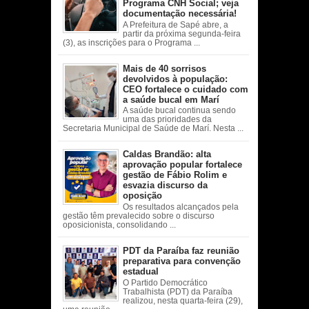
Programa CNH Social; veja
documentação necessária!
A Prefeitura de Sapé abre, a
partir da próxima segunda-feira
(3), as inscrições para o Programa ...
Mais de 40 sorrisos
devolvidos à população:
CEO fortalece o cuidado com
a saúde bucal em Marí
A saúde bucal continua sendo
uma das prioridades da
Secretaria Municipal de Saúde de Marí. Nesta ...
Caldas Brandão: alta
aprovação popular fortalece
gestão de Fábio Rolim e
esvazia discurso da
oposição
Os resultados alcançados pela
gestão têm prevalecido sobre o discurso
oposicionista, consolidando ...
PDT da Paraíba faz reunião
preparativa para convenção
estadual
O Partido Democrático
Trabalhista (PDT) da Paraíba
realizou, nesta quarta-feira (29),