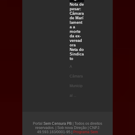
Nota de
pesar:
Câmara
de Marí
lament
a a
morte
da ex-
veread
ora
Neta do
Sindica
to
A
Câmara
Municip
al ...
Portal
Sem Censura PB
| Todos os direitos
reservados. | Sob nova Direção | CNPJ:
49.593.183/0001-95 |
Programa Sem