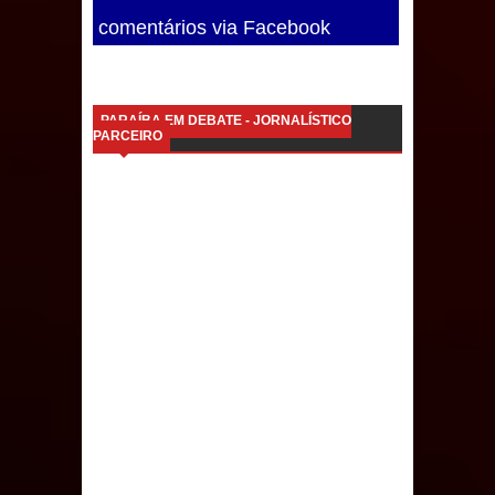
de 200 lideranças em apoio à pré-
comentários via Facebook
candidatura de Denise Ribeiro à
Assembleia Legislativa
PARAÍBA EM DEBATE - JORNALÍSTICO
PARCEIRO
Mari marca presença no maior
evento de saúde pública do planeta
com foco na qualificação dos
serviços do SUS
MULUNGU: Servidora revela
Perseguição na Gestão de Daniella
Ribeiro e prática repudiável revolta
população