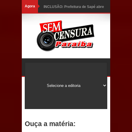
Agora
INCLUSÃO: Prefeitura de Sapé abre
inscrições para Programa CNH
Social; veja documentação
necessária!
Caldas Brandão: alta aprovação
popular fortalece gestão de Fábio
Rolim e esvazia discurso da oposição
Coordenadora do CEO destaca
campanha Julho Neon e apresenta
balanço da saúde bucal em Sapé
Ouça a matéria:
Mais de 40 sorrisos devolvidos à