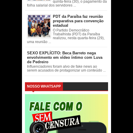
quinta-feira (30), o pagamento da
folha salarial dos servidores ...
PDT da Paraíba faz reunião
preparativa para convenção
estadual
O Partido Democrático
Trabalhista (PDT) da Paraíba
realizou, nesta quarta-feira (29),
uma reunião ...
SEXO EXPLÍCITO: Beca Barreto nega
envolvimento em vídeo íntimo com Luva
de Pedreiro
Influenciadores foram alvo de fake news ao
serem acusados de protagonizar um conteúdo ...
NOSSO WHATSAPP