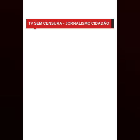
Caldas Brandão: IPMCB responde
questionamentos da vereadora
TV SEM CENSURA - JORNALISMO CIDADÃO
Rosângela e afirma que
parcelamentos são referentes a
débitos históricos