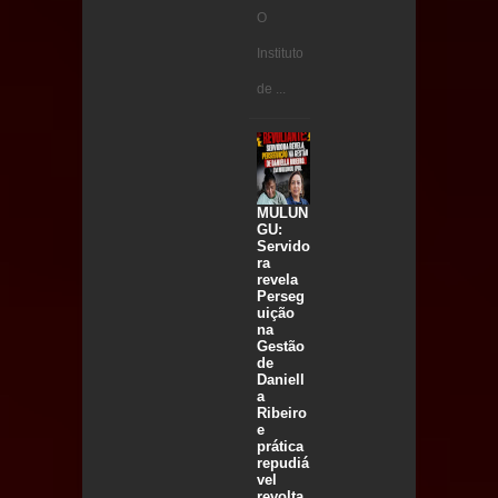
O
Instituto
de ...
MULUN
GU:
Servido
ra
revela
Perseg
uição
na
Gestão
de
Daniell
a
Ribeiro
e
prática
repudiá
vel
revolta