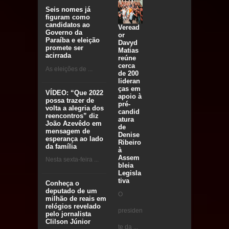
Seis nomes já
figuram como
candidatos ao
Veread
Governo da
or
Paraíba e eleição
Davyd
promete ser
Matias
acirrada
reúne
cerca
As eleições de ...
de 200
lideran
ças em
VÍDEO: “Que 2022
apoio à
possa trazer de
pré-
volta a alegria dos
candid
reencontros” diz
atura
João Azevêdo em
de
mensagem de
Denise
esperança ao lado
Ribeiro
da família
à
Assem
Nesta sexta-feira ...
bleia
Legisla
tiva
Conheça o
deputado de um
O
milhão de reais em
relógios revelado
presiden
pelo jornalista
Clilson Júnior
te da ...