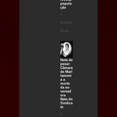
popula
ção
A
populaç
ão de ...
Nota de
pesar:
Câmara
de Marí
lament
a a
morte
da ex-
veread
ora
Neta do
Sindica
to
A