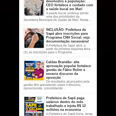
devolvidos à população:
CEO fortalece o cuidado com
a saúde bucal em Marí
A saúde bucal continua sendo
uma das prioridades da
Secretaria Municipal de Saúde de Marí. Nesta ...
INCLUSÃO: Prefeitura de
Sapé abre inscrições para
Programa CNH Social; veja
documentação necessária!
A Prefeitura de Sapé abre, a
partir da próxima segunda-feira
(3), as inscrições para o Programa ...
Caldas Brandão: alta
aprovação popular fortalece
gestão de Fábio Rolim e
esvazia discurso da
oposição
Os resultados alcançados pela
gestão têm prevalecido sobre o discurso
oposicionista, consolidando ...
Prefeitura de Sapé paga
salários dentro do mês
trabalhado e injeta R$ 12
milhões na economia
A Prefeitura de Sapé inicia, nesta