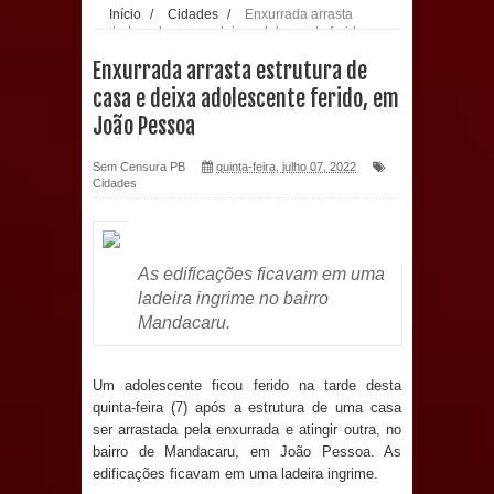
Início
/
Cidades
/
Enxurrada arrasta
estrutura de casa e deixa adolescente ferido, em
população: CEO fortalece o cuidado
João Pessoa
Enxurrada arrasta estrutura de
com a saúde bucal em Marí
casa e deixa adolescente ferido, em
João Pessoa
PDT da Paraíba faz reunião
Sem Censura PB
quinta-feira, julho 07, 2022
preparativa para convenção estadual
Cidades
Prefeitura de Sapé paga salários
dentro do mês trabalhado e injeta R$
As edificações ficavam em uma
ladeira ingrime no bairro
12 milhões na economia
Mandacaru.
Prefeitura de Sapé desenvolve ações
Um adolescente ficou ferido na tarde desta
quinta-feira (7) após a estrutura de uma casa
para preservar tamarindeiro e
ser arrastada pela enxurrada e atingir outra, no
bairro de Mandacaru, em João Pessoa. As
revitalizar Memorial Augusto dos
edificações ficavam em uma ladeira ingrime.