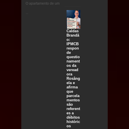
O apartamento de um
...
Caldas
Brandã
o:
IPMCB
respon
de
questio
nament
os da
veread
ora
Rosâng
ela e
afirma
que
parcela
mentos
são
referent
es a
débitos
históric
os