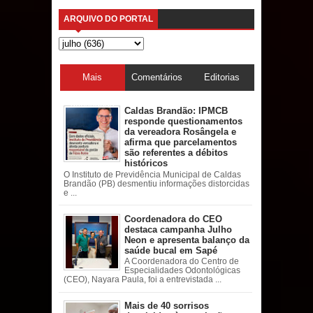
ARQUIVO DO PORTAL
Mais
Comentários
Editorias
acessadas
Caldas Brandão: IPMCB
responde questionamentos
da vereadora Rosângela e
afirma que parcelamentos
são referentes a débitos
históricos
O Instituto de Previdência Municipal de Caldas
Brandão (PB) desmentiu informações distorcidas
e ...
Coordenadora do CEO
destaca campanha Julho
Neon e apresenta balanço da
saúde bucal em Sapé
A Coordenadora do Centro de
Especialidades Odontológicas
(CEO), Nayara Paula, foi a entrevistada ...
Mais de 40 sorrisos