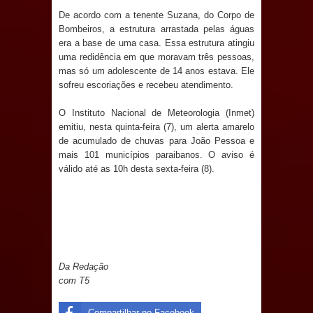
Anjos
De acordo com a tenente Suzana, do Corpo de
Bombeiros, a estrutura arrastada pelas águas
O verdadeiro oxigênio do Estado
era a base de uma casa. Essa estrutura atingiu
uma redidência em que moravam três pessoas,
Democrático de Direito – Bacharela
mas só um adolescente de 14 anos estava. Ele
sofreu escoriações e recebeu atendimento.
aborda de maneira inédita no mundo
O Instituto Nacional de Meteorologia (Inmet)
jurídico brasileiro, temas polêmicos;
emitiu, nesta quinta-feira (7), um alerta amarelo
de acumulado de chuvas para João Pessoa e
Confira!
mais 101 municípios paraibanos. O aviso é
válido até as 10h desta sexta-feira (8).
Prefeitura de Sapé promove
campanha Julho Neon com ações de
conscientização sobre saúde bucal
Da Redação
Caldas Brandão: gestão municipal
com T5
antecipa pagamento do mês de julho
Compartilhar no Facebook