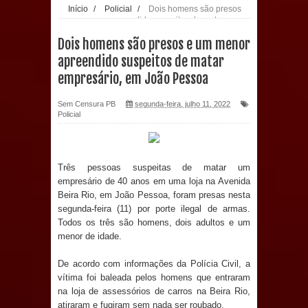
PDT da Paraíba faz reunião
Início
/
Policial
/
Dois homens são presos
e um menor apreendido suspeitos de matar
empresário, em João Pessoa
preparativa para convenção estadual
Dois homens são presos e um menor
apreendido suspeitos de matar
Prefeitura de Sapé paga salários
empresário, em João Pessoa
dentro do mês trabalhado e injeta R$
Sem Censura PB
segunda-feira, julho 11, 2022
Policial
12 milhões na economia
Prefeitura de Sapé desenvolve ações
Três pessoas suspeitas de matar um
empresário de 40 anos em uma loja na Avenida
para preservar tamarindeiro e
Beira Rio, em João Pessoa, foram presas nesta
segunda-feira (11) por porte ilegal de armas.
revitalizar Memorial Augusto dos
Todos os três são homens, dois adultos e um
menor de idade.
Anjos
De acordo com informações da Polícia Civil, a
O verdadeiro oxigênio do Estado
vítima foi baleada pelos homens que entraram
na loja de assessórios de carros na Beira Rio,
Democrático de Direito – Bacharela
atiraram e fugiram sem nada ser roubado.