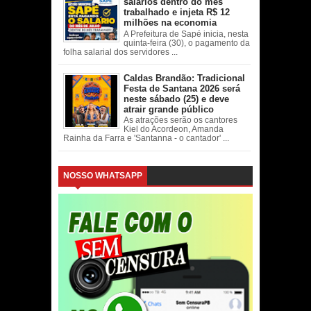
salários dentro do mês
trabalhado e injeta R$ 12
milhões na economia
A Prefeitura de Sapé inicia, nesta
quinta-feira (30), o pagamento da
folha salarial dos servidores ...
Caldas Brandão: Tradicional
Festa de Santana 2026 será
neste sábado (25) e deve
atrair grande público
As atrações serão os cantores
Kiel do Acordeon, Amanda
Rainha da Farra e 'Santanna - o cantador' ...
NOSSO WHATSAPP