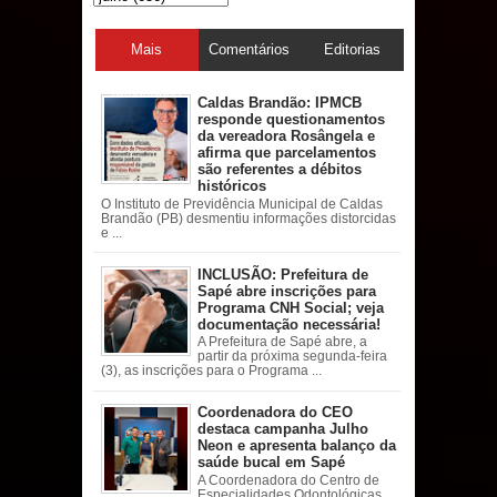
Mais
Comentários
Editorias
acessadas
Caldas Brandão: IPMCB
responde questionamentos
da vereadora Rosângela e
afirma que parcelamentos
são referentes a débitos
históricos
O Instituto de Previdência Municipal de Caldas
Brandão (PB) desmentiu informações distorcidas
e ...
INCLUSÃO: Prefeitura de
Sapé abre inscrições para
Programa CNH Social; veja
documentação necessária!
A Prefeitura de Sapé abre, a
partir da próxima segunda-feira
(3), as inscrições para o Programa ...
Coordenadora do CEO
destaca campanha Julho
Neon e apresenta balanço da
saúde bucal em Sapé
A Coordenadora do Centro de
Especialidades Odontológicas