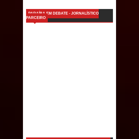
Mari marca presença no maior
PARAÍBA EM DEBATE - JORNALÍSTICO
PARCEIRO
evento de saúde pública do planeta
com foco na qualificação dos
serviços do SUS
MULUNGU: Servidora revela
Perseguição na Gestão de Daniella
Ribeiro e prática repudiável revolta
população
Caldas Brandão: IPMCB responde
questionamentos da vereadora
Rosângela e afirma que