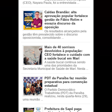
(CEO), Nayara Paula, foi a entrevistada ...
Caldas Brandão: alta
aprovação popular fortalece
gestão de Fábio Rolim e
esvazia discurso da
oposição
Os resultados alcançados pela
gestão têm prevalecido sobre o discurso
oposicionista, consolidando ...
Mais de 40 sorrisos
devolvidos à população:
CEO fortalece o cuidado com
a saúde bucal em Marí
A saúde bucal continua sendo
uma das prioridades da
Secretaria Municipal de Saúde de Marí. Nesta ...
PDT da Paraíba faz reunião
preparativa para convenção
estadual
O Partido Democrático
Trabalhista (PDT) da Paraíba
realizou, nesta quarta-feira (29),
uma reunião ...
Prefeitura de Sapé paga