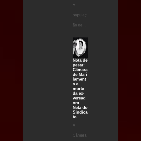
A
populaç
ão de ...
Nota de
pesar:
Câmara
de Marí
lament
a a
morte
da ex-
veread
ora
Neta do
Sindica
to
A
Câmara