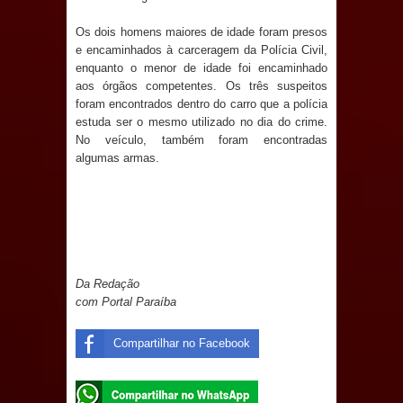
aborda de maneira inédita no mundo
Os dois homens maiores de idade foram presos
e encaminhados à carceragem da Polícia Civil,
jurídico brasileiro, temas polêmicos;
enquanto o menor de idade foi encaminhado
aos órgãos competentes. Os três suspeitos
Confira!
foram encontrados dentro do carro que a polícia
estuda ser o mesmo utilizado no dia do crime.
Prefeitura de Sapé promove
No veículo, também foram encontradas
algumas armas.
campanha Julho Neon com ações de
conscientização sobre saúde bucal
Caldas Brandão: gestão municipal
Da Redação
antecipa pagamento do mês de julho
com Portal Paraíba
e aquece economia para Festa de
Compartilhar no Facebook
Santana
Saúde Bucal: Mais de 470 próteses