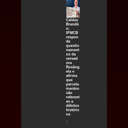
...
Caldas
Brandã
o:
IPMCB
respon
de
questio
nament
os da
veread
ora
Rosâng
ela e
afirma
que
parcela
mentos
são
referent
es a
débitos
históric
os
O