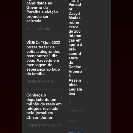
candidatos ao
Veread
Governo da
or
Paraíba e eleição
Davyd
promete ser
Matias
acirrada
reúne
cerca
As eleições de ...
de 200
lideran
ças em
VÍDEO: “Que 2022
apoio à
possa trazer de
pré-
volta a alegria dos
candid
reencontros” diz
atura
João Azevêdo em
de
mensagem de
Denise
esperança ao lado
Ribeiro
da família
à
Assem
Nesta sexta-feira ...
bleia
Legisla
tiva
Conheça o
deputado de um
O
milhão de reais em
relógios revelado
presiden
pelo jornalista
Clilson Júnior
te da ...
O apartamento de um