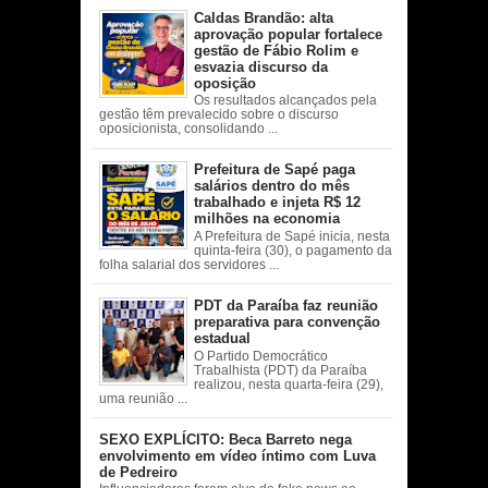
Caldas Brandão: alta
aprovação popular fortalece
gestão de Fábio Rolim e
esvazia discurso da
oposição
Os resultados alcançados pela
gestão têm prevalecido sobre o discurso
oposicionista, consolidando ...
Prefeitura de Sapé paga
salários dentro do mês
trabalhado e injeta R$ 12
milhões na economia
A Prefeitura de Sapé inicia, nesta
quinta-feira (30), o pagamento da
folha salarial dos servidores ...
PDT da Paraíba faz reunião
preparativa para convenção
estadual
O Partido Democrático
Trabalhista (PDT) da Paraíba
realizou, nesta quarta-feira (29),
uma reunião ...
SEXO EXPLÍCITO: Beca Barreto nega
envolvimento em vídeo íntimo com Luva
de Pedreiro