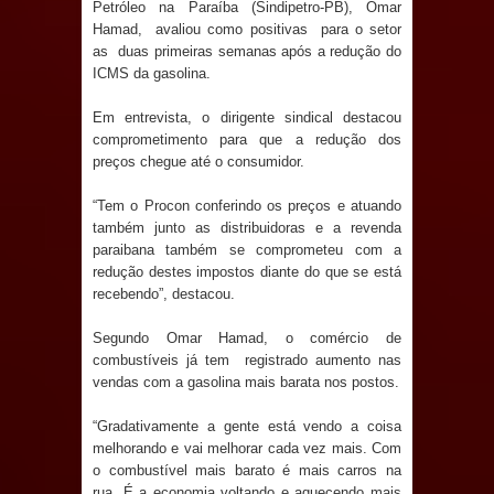
Petróleo na Paraíba (Sindipetro-PB), Omar
Anjos
Hamad, avaliou como positivas para o setor
as duas primeiras semanas após a redução do
O verdadeiro oxigênio do Estado
ICMS da gasolina.
Democrático de Direito – Bacharela
Em entrevista, o dirigente sindical destacou
comprometimento para que a redução dos
aborda de maneira inédita no mundo
preços chegue até o consumidor.
jurídico brasileiro, temas polêmicos;
“Tem o Procon conferindo os preços e atuando
também junto as distribuidoras e a revenda
Confira!
paraibana também se comprometeu com a
redução destes impostos diante do que se está
Prefeitura de Sapé promove
recebendo”, destacou.
campanha Julho Neon com ações de
Segundo Omar Hamad, o comércio de
combustíveis já tem registrado aumento nas
conscientização sobre saúde bucal
vendas com a gasolina mais barata nos postos.
Caldas Brandão: gestão municipal
“Gradativamente a gente está vendo a coisa
melhorando e vai melhorar cada vez mais. Com
o combustível mais barato é mais carros na
antecipa pagamento do mês de julho
rua. É a economia voltando e aquecendo mais