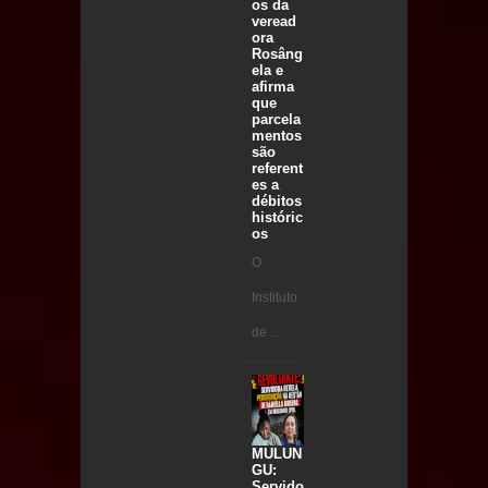
os da
veread
ora
Rosâng
ela e
afirma
que
parcela
mentos
são
referent
es a
débitos
históric
os
O
Instituto
de ...
MULUN
GU:
Servido