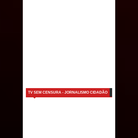
Caldas Brandão: IPMCB responde
questionamentos da vereadora
Rosângela e afirma que
parcelamentos são referentes a
débitos históricos
TV SEM CENSURA - JORNALISMO CIDADÃO