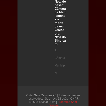
Nota de
pesar:
Câmara
de Marí
lament
a a
morte
da ex-
veread
ora
Neta do
Sindica
to
A
Câmara
Municip
al ...
Portal
Sem Censura PB
| Todos os direitos
reservados. | Sob nova Direção | CNPJ:
49.593.183/0001-95 |
Programa Sem
Censura