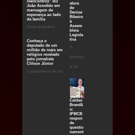
reencontros” diz
atura
João Azevêdo em
de
mensagem de
Denise
esperança ao lado
Ribeiro
da família
à
Assem
Nesta sexta-feira ...
bleia
Legisla
tiva
Conheça o
deputado de um
O
milhão de reais em
relógios revelado
presiden
pelo jornalista
Clilson Júnior
te da ...
O apartamento de um
...
Caldas
Brandã
o:
IPMCB
respon
de
questio
nament