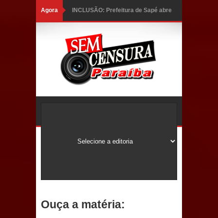
Agora
INCLUSÃO: Prefeitura de Sapé abre
inscrições para Programa CNH
Social; veja documentação
necessária!
Caldas Brandão: alta aprovação
popular fortalece gestão de Fábio
Rolim e esvazia discurso da oposição
Coordenadora do CEO destaca
campanha Julho Neon e apresenta
balanço da saúde bucal em Sapé
Ouça a matéria:
Mais de 40 sorrisos devolvidos à