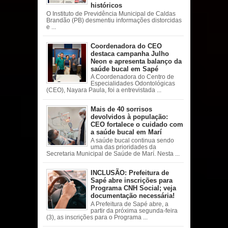
históricos
O Instituto de Previdência Municipal de Caldas
Brandão (PB) desmentiu informações distorcidas
e ...
Coordenadora do CEO
destaca campanha Julho
Neon e apresenta balanço da
saúde bucal em Sapé
A Coordenadora do Centro de
Especialidades Odontológicas
(CEO), Nayara Paula, foi a entrevistada ...
Mais de 40 sorrisos
devolvidos à população:
CEO fortalece o cuidado com
a saúde bucal em Marí
A saúde bucal continua sendo
uma das prioridades da
Secretaria Municipal de Saúde de Marí. Nesta ...
INCLUSÃO: Prefeitura de
Sapé abre inscrições para
Programa CNH Social; veja
documentação necessária!
A Prefeitura de Sapé abre, a
partir da próxima segunda-feira
(3), as inscrições para o Programa ...