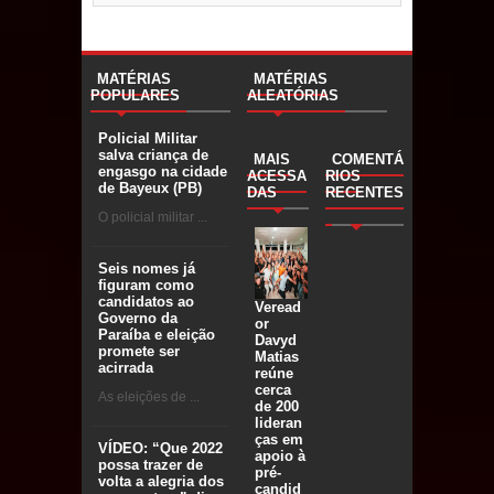
MATÉRIAS
MATÉRIAS
POPULARES
ALEATÓRIAS
Policial Militar
salva criança de
MAIS
COMENTÁ
engasgo na cidade
ACESSA
RIOS
de Bayeux (PB)
DAS
RECENTES
O policial militar ...
Seis nomes já
figuram como
candidatos ao
Veread
Governo da
or
Paraíba e eleição
Davyd
promete ser
Matias
acirrada
reúne
cerca
As eleições de ...
de 200
lideran
ças em
VÍDEO: “Que 2022
apoio à
possa trazer de
pré-
volta a alegria dos
candid