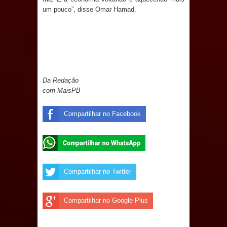
um pouco”, disse Omar Hamad.
e aquece economia para Festa de
Santana
Saúde Bucal: Mais de 470 próteses
dentárias já foram entregues pela
Da Redação
com MaisPB
Prefeitura de Sapé em 2026
Compartilhar no Facebook
Caldas Brandão: Tradicional Festa de
Santana 2026 será neste sábado (25)
e deve atrair grande público
Compartilhar no Twitter
Nota de pesar: Câmara de Marí
Compartilhar no Google Plus
lamenta a morte da ex-vereadora
Neta do Sindicato