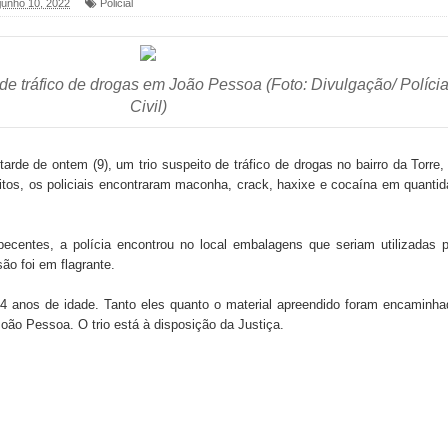
 junho 10, 2022
Policial
foram entregues pela Prefeitura de Sapé em 2026
 de tráfico de drogas em João Pessoa (Foto: Divulgação/ Políci
Civil)
6 será neste sábado (25) e deve atrair grande público
a ex-vereadora Neta do Sindicato
 tarde de ontem (9), um trio suspeito de tráfico de drogas no bairro da Torre
os, os policiais encontraram maconha, crack, haxixe e cocaína em quanti
s para nova Casa de Acolhida e CRAS de Sapé
ecentes, a polícia encontrou no local embalagens que seriam utilizadas 
 do PDT durante Convenção em Brasília
são foi em flagrante.
IV FEIRA LITERÁRIA DO BREJO em Guarabira
4 anos de idade. Tanto eles quanto o material apreendido foram encaminh
João Pessoa. O trio está à disposição da Justiça.
nças em apoio à pré-candidatura de Denise Ribeiro à
blica do planeta com foco na qualificação dos serviços do