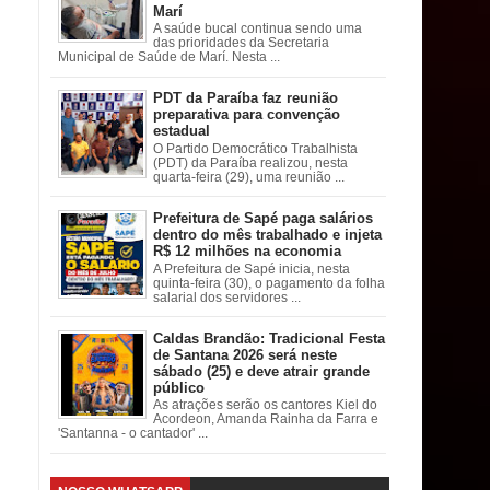
Marí
A saúde bucal continua sendo uma
das prioridades da Secretaria
Municipal de Saúde de Marí. Nesta ...
PDT da Paraíba faz reunião
preparativa para convenção
estadual
O Partido Democrático Trabalhista
(PDT) da Paraíba realizou, nesta
quarta-feira (29), uma reunião ...
Prefeitura de Sapé paga salários
dentro do mês trabalhado e injeta
R$ 12 milhões na economia
A Prefeitura de Sapé inicia, nesta
quinta-feira (30), o pagamento da folha
salarial dos servidores ...
Caldas Brandão: Tradicional Festa
de Santana 2026 será neste
sábado (25) e deve atrair grande
público
As atrações serão os cantores Kiel do
Acordeon, Amanda Rainha da Farra e
'Santanna - o cantador' ...