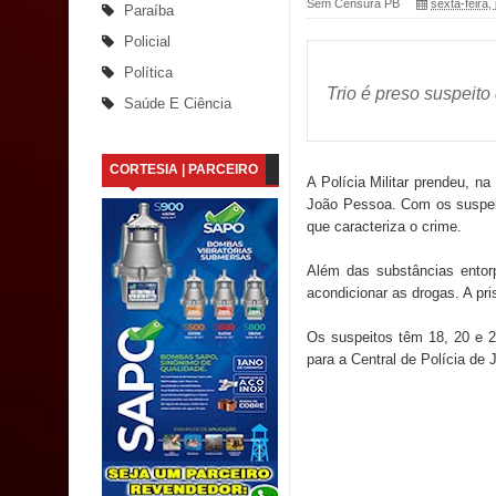
Sem Censura PB
sexta-feira,
Paraíba
Santana
Policial
Política
Saúde Bucal: Mais de 470 próteses dentárias já 
Trio é preso suspeito
Saúde E Ciência
Caldas Brandão: Tradicional Festa de Santana 202
CORTESIA | PARCEIRO
Nota de pesar: Câmara de Marí lamenta a morte d
A Polícia Militar prendeu, na
João Pessoa. Com os suspeit
Prefeito Major Sidnei busca em Brasília recurso
que caracteriza o crime.
Além das substâncias entorp
Denise Ribeiro toma posse no Diretório Nacional
acondicionar as drogas. A pri
Dois Gigantes da Poesia Paraibana inspiram a 
Os suspeitos têm 18, 20 e 2
para a Central de Polícia de 
Vereador Davyd Matias reúne cerca de 200 lidera
Assembleia Legislativa
Mari marca presença no maior evento de saúde pú