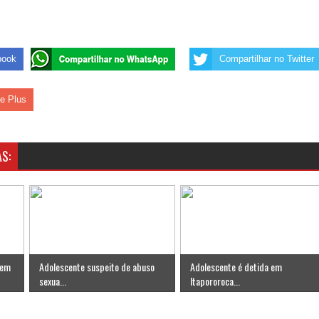
 de Daniella Ribeiro e prática repudiável revolta
book
Compartilhar no Twitter
s da vereadora Rosângela e afirma que parcelamentos
le Plus
S:
 em
Adolescente suspeito de abuso
Adolescente é detida em
sexua...
Itapororoca...