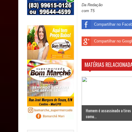
SUS
Da Redação
com T5
MULUNGU: Servidora revela Perseguição na Gestão
Compartilhar no Face
população
Caldas Brandão: IPMCB responde questionamento
Compartilhar no Goog
são referentes a débitos históricos
MATÉRIAS RELACIONADA
Homem é assassinado a tiros
comu...