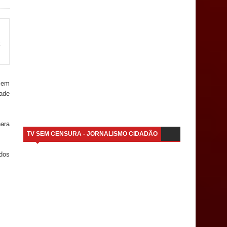
a
, em
dade
para
TV SEM CENSURA - JORNALISMO CIDADÃO
ados