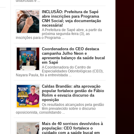
distorcidas e ...
INCLUSÃO: Prefeitura de Sapé
abre inscrições para Programa
CNH Social; veja documentação
necessária!
A Prefeitura de Sapé abre, a partir da
próxima segunda-feira (3), as
inscrições para o Programa ...
Coordenadora do CEO destaca
campanha Julho Neon e
apresenta balanço da saúde bucal
em Sapé
A Coordenadora do Centro de
Especialidades Odontológicas (CEO),
Nayara Paula, foi a entrevistada ...
Caldas Brandão: alta aprovação
popular fortalece gestão de Fábio
Rolim e esvazia discurso da
oposição
Os resultados alcançados pela gestão
têm prevalecido sobre o discurso
oposicionista, consolidando ...
Mais de 40 sorrisos devolvidos à
população: CEO fortalece o
cuidado com a saúde bucal em