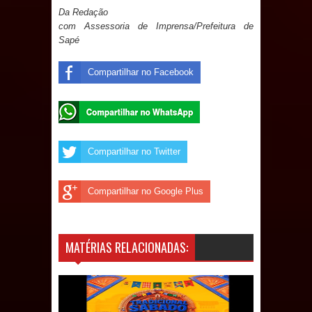
Da Redação
débitos históricos
com Assessoria de Imprensa/Prefeitura de
Sapé
INCLUSÃO: Prefeitura de Sapé abre
Compartilhar no Facebook
inscrições para Programa CNH
Social; veja documentação
necessária!
Compartilhar no Twitter
Compartilhar no Google Plus
MATÉRIAS RELACIONADAS: