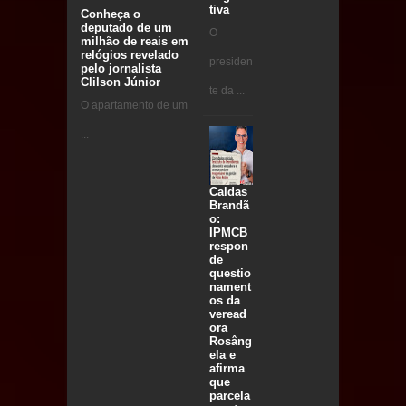
tiva
Conheça o
deputado de um
O
milhão de reais em
relógios revelado
presiden
pelo jornalista
Clilson Júnior
te da ...
O apartamento de um
...
Caldas
Brandã
o:
IPMCB
respon
de
questio
nament
os da
veread
ora
Rosâng
ela e
afirma
que
parcela