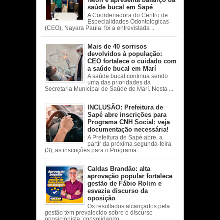
saúde bucal em Sapé
A Coordenadora do Centro de
Especialidades Odontológicas
(CEO), Nayara Paula, foi a entrevistada ...
Mais de 40 sorrisos
devolvidos à população:
CEO fortalece o cuidado com
a saúde bucal em Marí
A saúde bucal continua sendo
uma das prioridades da
Secretaria Municipal de Saúde de Marí. Nesta ...
INCLUSÃO: Prefeitura de
Sapé abre inscrições para
Programa CNH Social; veja
documentação necessária!
A Prefeitura de Sapé abre, a
partir da próxima segunda-feira
(3), as inscrições para o Programa ...
Caldas Brandão: alta
aprovação popular fortalece
gestão de Fábio Rolim e
esvazia discurso da
oposição
Os resultados alcançados pela
gestão têm prevalecido sobre o discurso
oposicionista, consolidando ...