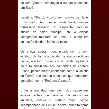
jurídico brasileiro, temas polêmicos;
de uma grande celebração à cultura nordestina
em Sapé.
Confira!
Desde a “Ilha do Forró”, com shows de Hariel
Prefeitura de Sapé promove
Sofisticado, Beto Lins e Banda Sapé, com os
forrozeiros fazendo um “esquenta” para os
shows do palco principal, até a cidade
campanha Julho Neon com ações de
cenográfica montada no local, o clima era
animação desde o início da noite.
conscientização sobre saúde bucal
Os shows tiveram continuidade com o som
Caldas Brandão: gestão municipal
eclético de Jaccy e Banda, os agitos de Ruan
Lenno, e o forró romântico de Banda Styllus. A
antecipa pagamento do mês de julho
noite foi finalizada aos comandos da cantora
Eliane, popularmente conhecida como “a Rainha
e aquece economia para Festa de
do Forró”, que cantou sucessos que marcaram
gerações, como “Rede na Varanda”.
Santana
Entre a multidão, que além dos sapeenses
Saúde Bucal: Mais de 470 próteses
estava repleta de pessoas de municípios
vizinhos, estava o prefeito Major Sidnei
dentárias já foram entregues pela
acompanhado de Denise Ribeiro, primeira-dama