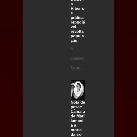
a
Ribeiro
e
prática
repudiá
vel
revolta
popula
ção
A
populaç
ão de ...
Nota de
pesar:
Câmara
de Marí
lament
a a
morte
da ex-