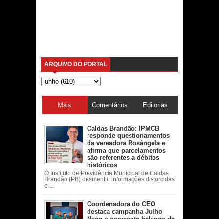
ARQUIVO DO PORTAL
Mais
Comentários
Editorias
acessadas
Caldas Brandão: IPMCB
responde questionamentos
da vereadora Rosângela e
afirma que parcelamentos
são referentes a débitos
históricos
O Instituto de Previdência Municipal de Caldas
Brandão (PB) desmentiu informações distorcidas
e ...
Coordenadora do CEO
destaca campanha Julho
Neon e apresenta balanço da