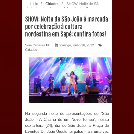
Início
/
Cidades
/
SHOW: Noite de São
João é marcada por celebração à cultura
Prefeitura de Sapé paga salários
nordestina em Sapé; confira fotos!
SHOW: Noite de São João é marcada
dentro do mês trabalhado e injeta R$
por celebração à cultura
nordestina em Sapé; confira fotos!
12 milhões na economia
Sem Censura PB
domingo, junho 26, 2022
Prefeitura de Sapé desenvolve ações
Cidades
para preservar tamarindeiro e
revitalizar Memorial Augusto dos
Anjos
O verdadeiro oxigênio do Estado
Democrático de Direito – Bacharela
Na segunda noite de apresentações do “São
João – A Chama de um Novo Tempo”, nessa
aborda de maneira inédita no mundo
sexta-feira (24), dia de São João, a Praça de
Eventos Dr. João Úrsulo foi palco mais uma vez