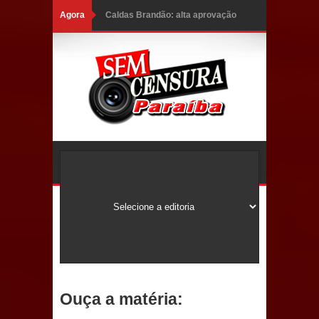
Agora
Caldas Brandão: alta aprovação
popular fortalece gestão de Fábio
Rolim e esvazia discurso da oposição
Coordenadora do CEO destaca
campanha Julho Neon e apresenta
balanço da saúde bucal em Sapé
Mais de 40 sorrisos devolvidos à
população: CEO fortalece o cuidado
com a saúde bucal em Marí
PDT da Paraíba faz reunião
Ouça a matéria:
preparativa para convenção estadual