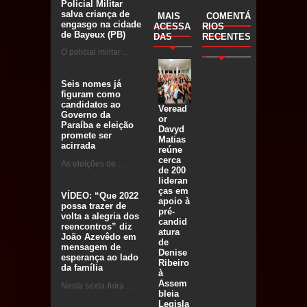
Policial Militar
salva criança de
MAIS
COMENTÁ
engasgo na cidade
ACESSA
RIOS
de Bayeux (PB)
DAS
RECENTES
O policial militar ...
Seis nomes já
figuram como
candidatos ao
Veread
Governo da
or
Paraíba e eleição
Davyd
promete ser
Matias
acirrada
reúne
cerca
As eleições de ...
de 200
lideran
ças em
VÍDEO: “Que 2022
apoio à
possa trazer de
pré-
volta a alegria dos
candid
reencontros” diz
atura
João Azevêdo em
de
mensagem de
Denise
esperança ao lado
Ribeiro
da família
à
Assem
Nesta sexta-feira ...
bleia
Legisla