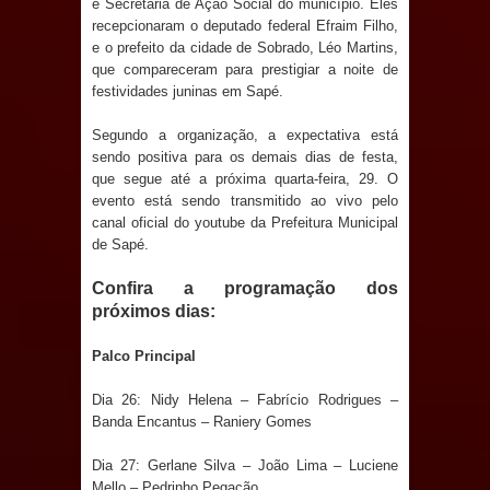
e Secretária de Ação Social do município. Eles
Prefeitura de Sapé em 2026
recepcionaram o deputado federal Efraim Filho,
e o prefeito da cidade de Sobrado, Léo Martins,
Caldas Brandão: Tradicional Festa de
que compareceram para prestigiar a noite de
festividades juninas em Sapé.
Santana 2026 será neste sábado (25)
Segundo a organização, a expectativa está
sendo positiva para os demais dias de festa,
e deve atrair grande público
que segue até a próxima quarta-feira, 29. O
evento está sendo transmitido ao vivo pelo
Nota de pesar: Câmara de Marí
canal oficial do youtube da Prefeitura Municipal
de Sapé.
lamenta a morte da ex-vereadora
Confira a programação dos
Neta do Sindicato
próximos dias:
Prefeito Major Sidnei busca em
Palco Principal
Brasília recursos para nova Casa de
Dia 26: Nidy Helena – Fabrício Rodrigues –
Banda Encantus – Raniery Gomes
Acolhida e CRAS de Sapé
Dia 27: Gerlane Silva – João Lima – Luciene
Denise Ribeiro toma posse no
Mello – Pedrinho Pegação