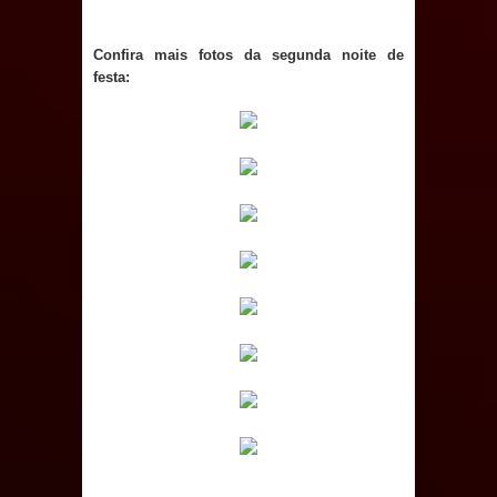
evento de saúde pública do planeta
com foco na qualificação dos
Confira mais fotos da segunda noite de
festa:
serviços do SUS
MULUNGU: Servidora revela
Perseguição na Gestão de Daniella
Ribeiro e prática repudiável revolta
população
Caldas Brandão: IPMCB responde
questionamentos da vereadora
Rosângela e afirma que
parcelamentos são referentes a