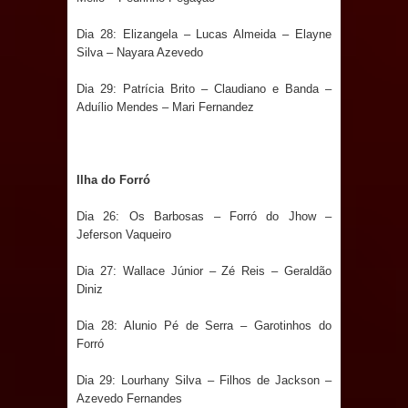
Diretório Nacional do PDT durante
Dia 28: Elizangela – Lucas Almeida – Elayne
Silva – Nayara Azevedo
Convenção em Brasília
Dia 29: Patrícia Brito – Claudiano e Banda –
Aduílio Mendes – Mari Fernandez
Dois Gigantes da Poesia Paraibana
inspiram a IV FEIRA LITERÁRIA DO
Ilha do Forró
BREJO em Guarabira
Dia 26: Os Barbosas – Forró do Jhow –
Vereador Davyd Matias reúne cerca
Jeferson Vaqueiro
de 200 lideranças em apoio à pré-
Dia 27: Wallace Júnior – Zé Reis – Geraldão
Diniz
candidatura de Denise Ribeiro à
Dia 28: Alunio Pé de Serra – Garotinhos do
Assembleia Legislativa
Forró
Mari marca presença no maior
Dia 29: Lourhany Silva – Filhos de Jackson –
Azevedo Fernandes