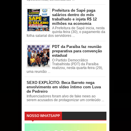
Prefeitura de Sapé paga
salários dentro do mês
trabalhado e injeta R$ 12
milhões na economia
A Prefeitura de Sapé inicia, nesta
quinta-feira (30), o pagamento da
folha salarial dos servidores ...
PDT da Paraíba faz reunião
preparativa para convenção
estadual
O Partido Democrático
Trabalhista (PDT) da Paraíba
realizou, nesta quarta-feira (29),
uma reunião ...
SEXO EXPLÍCITO: Beca Barreto nega
envolvimento em vídeo íntimo com Luva
de Pedreiro
Influenciadores foram alvo de fake news ao
serem acusados de protagonizar um conteúdo ...
NOSSO WHATSAPP