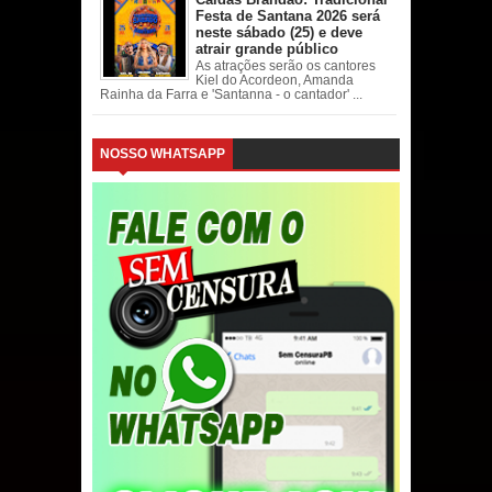
Festa de Santana 2026 será
neste sábado (25) e deve
atrair grande público
As atrações serão os cantores
Kiel do Acordeon, Amanda
Rainha da Farra e 'Santanna - o cantador' ...
NOSSO WHATSAPP