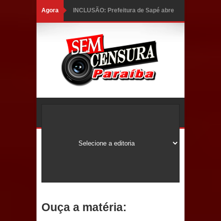
Agora
INCLUSÃO: Prefeitura de Sapé abre
inscrições para Programa CNH
Social; veja documentação
necessária!
Caldas Brandão: alta aprovação
popular fortalece gestão de Fábio
Rolim e esvazia discurso da oposição
Coordenadora do CEO destaca
campanha Julho Neon e apresenta
balanço da saúde bucal em Sapé
Ouça a matéria:
Mais de 40 sorrisos devolvidos à