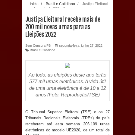
Início
/
Brasil e Cotidiano
/
Justiça Eleitoral
recebe mais de 200 mil novas urnas para as
população: CEO fortalece o cuidado
Eleições 2022
Justiça Eleitoral recebe mais de
com a saúde bucal em Marí
200 mil novas urnas para as
Eleições 2022
PDT da Paraíba faz reunião
Sem Censura PB
segunda-feira, junho 27, 2022
preparativa para convenção estadual
Brasil e Cotidiano
Prefeitura de Sapé paga salários
dentro do mês trabalhado e injeta R$
Ao todo, as eleições deste ano terão
577 mil urnas eletrônicas. A vida útil
12 milhões na economia
de uma urna eletrônica é de 10 a 12
anos (Foto: Reprodução/TSE)
Prefeitura de Sapé desenvolve ações
para preservar tamarindeiro e
O Tribunal Superior Eleitoral (TSE) e os 27
Tribunais Regionais Eleitorais (TREs) do país
receberam até esta semana 206.199 urnas
revitalizar Memorial Augusto dos
eletrônicas do modelo UE2020, de um total de