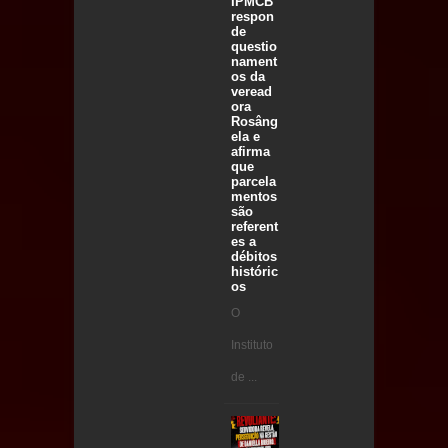
IPMCB
respon
de
questio
nament
os da
veread
ora
Rosâng
ela e
afirma
que
parcela
mentos
são
referent
es a
débitos
históric
os
O
Instituto
de ...