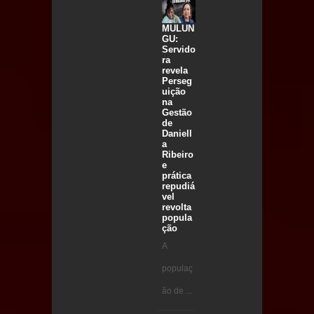
MULUN
GU:
Servido
ra
revela
Perseg
uição
na
Gestão
de
Daniell
a
Ribeiro
e
prática
repudiá
vel
revolta
popula
ção
A
populaç
ão de ...