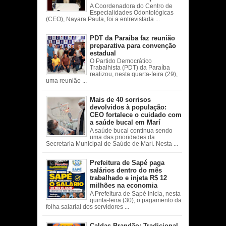
A Coordenadora do Centro de
Especialidades Odontológicas
(CEO), Nayara Paula, foi a entrevistada ...
PDT da Paraíba faz reunião
preparativa para convenção
estadual
O Partido Democrático
Trabalhista (PDT) da Paraíba
realizou, nesta quarta-feira (29),
uma reunião ...
Mais de 40 sorrisos
devolvidos à população:
CEO fortalece o cuidado com
a saúde bucal em Marí
A saúde bucal continua sendo
uma das prioridades da
Secretaria Municipal de Saúde de Marí. Nesta ...
Prefeitura de Sapé paga
salários dentro do mês
trabalhado e injeta R$ 12
milhões na economia
A Prefeitura de Sapé inicia, nesta
quinta-feira (30), o pagamento da
folha salarial dos servidores ...
Caldas Brandão: Tradicional