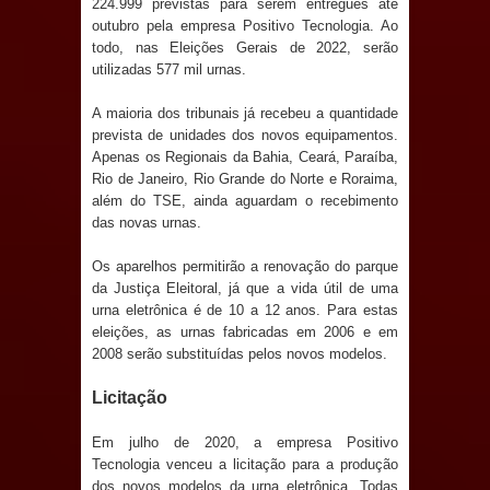
224.999 previstas para serem entregues até
Anjos
outubro pela empresa Positivo Tecnologia. Ao
todo, nas Eleições Gerais de 2022, serão
O verdadeiro oxigênio do Estado
utilizadas 577 mil urnas.
Democrático de Direito – Bacharela
A maioria dos tribunais já recebeu a quantidade
prevista de unidades dos novos equipamentos.
aborda de maneira inédita no mundo
Apenas os Regionais da Bahia, Ceará, Paraíba,
Rio de Janeiro, Rio Grande do Norte e Roraima,
jurídico brasileiro, temas polêmicos;
além do TSE, ainda aguardam o recebimento
das novas urnas.
Confira!
Os aparelhos permitirão a renovação do parque
Prefeitura de Sapé promove
da Justiça Eleitoral, já que a vida útil de uma
urna eletrônica é de 10 a 12 anos. Para estas
campanha Julho Neon com ações de
eleições, as urnas fabricadas em 2006 e em
2008 serão substituídas pelos novos modelos.
conscientização sobre saúde bucal
Licitação
Caldas Brandão: gestão municipal
Em julho de 2020, a empresa Positivo
Tecnologia venceu a licitação para a produção
antecipa pagamento do mês de julho
dos novos modelos da urna eletrônica. Todas