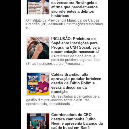
da vereadora Rosângela e
afirma que parcelamentos
são referentes a débitos
históricos
O Instituto de Previdência Municipal de Caldas
Brandão (PB) desmentiu informações distorcidas
e ...
INCLUSÃO: Prefeitura de
Sapé abre inscrições para
Programa CNH Social; veja
documentação necessária!
A Prefeitura de Sapé abre, a
partir da próxima segunda-feira
(3), as inscrições para o Programa ...
Caldas Brandão: alta
aprovação popular fortalece
gestão de Fábio Rolim e
esvazia discurso da
oposição
Os resultados alcançados pela
gestão têm prevalecido sobre o discurso
oposicionista, consolidando ...
Coordenadora do CEO
destaca campanha Julho
Neon e apresenta balanço da
saúde bucal em Sapé