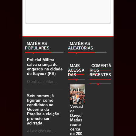
MATÉRIAS
MATÉRIAS
POPULARES
ALEATÓRIAS
Policial Militar
salva criança de
MAIS
COMENTÁ
engasgo na cidade
ACESSA
RIOS
de Bayeux (PB)
DAS
RECENTES
O policial militar ...
Seis nomes já
figuram como
candidatos ao
Veread
Governo da
or
Paraíba e eleição
Davyd
promete ser
Matias
acirrada
reúne
cerca
As eleições de ...
de 200