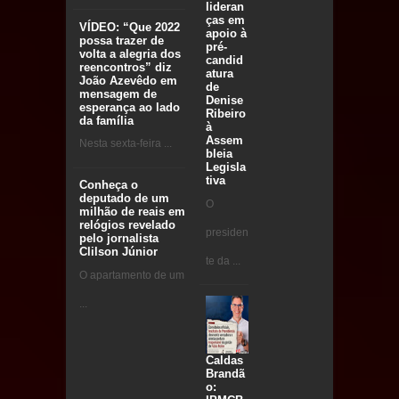
lideran
ças em
VÍDEO: “Que 2022
apoio à
possa trazer de
pré-
volta a alegria dos
candid
reencontros” diz
atura
João Azevêdo em
de
mensagem de
Denise
esperança ao lado
Ribeiro
da família
à
Assem
Nesta sexta-feira ...
bleia
Legisla
tiva
Conheça o
deputado de um
O
milhão de reais em
relógios revelado
presiden
pelo jornalista
Clilson Júnior
te da ...
O apartamento de um
...
Caldas
Brandã
o: