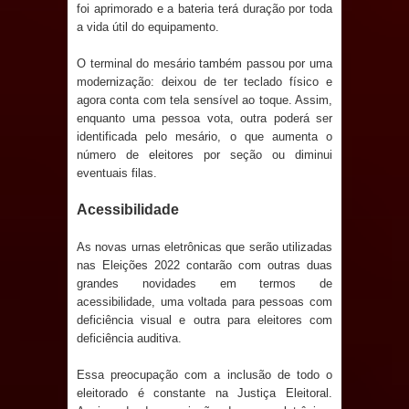
foi aprimorado e a bateria terá duração por toda
a vida útil do equipamento.
Prefeito Major Sidnei busca em
O terminal do mesário também passou por uma
Brasília recursos para nova Casa de
modernização: deixou de ter teclado físico e
agora conta com tela sensível ao toque. Assim,
Acolhida e CRAS de Sapé
enquanto uma pessoa vota, outra poderá ser
identificada pelo mesário, o que aumenta o
Denise Ribeiro toma posse no
número de eleitores por seção ou diminui
eventuais filas.
Diretório Nacional do PDT durante
Acessibilidade
Convenção em Brasília
As novas urnas eletrônicas que serão utilizadas
Dois Gigantes da Poesia Paraibana
nas Eleições 2022 contarão com outras duas
grandes novidades em termos de
inspiram a IV FEIRA LITERÁRIA DO
acessibilidade, uma voltada para pessoas com
deficiência visual e outra para eleitores com
deficiência auditiva.
BREJO em Guarabira
Essa preocupação com a inclusão de todo o
Vereador Davyd Matias reúne cerca
eleitorado é constante na Justiça Eleitoral.