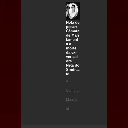
Nota de
pesar:
Câmara
de Marí
lament
a a
morte
da ex-
veread
ora
Neta do
Sindica
to
A
Câmara
Municip
al ...