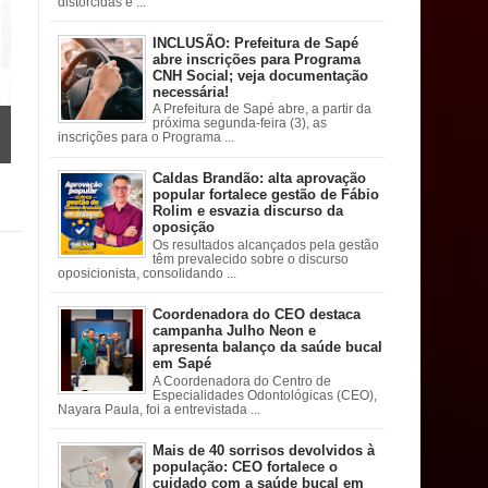
distorcidas e ...
INCLUSÃO: Prefeitura de Sapé
abre inscrições para Programa
CNH Social; veja documentação
necessária!
A Prefeitura de Sapé abre, a partir da
próxima segunda-feira (3), as
inscrições para o Programa ...
Caldas Brandão: alta aprovação
popular fortalece gestão de Fábio
Rolim e esvazia discurso da
oposição
Os resultados alcançados pela gestão
têm prevalecido sobre o discurso
oposicionista, consolidando ...
Coordenadora do CEO destaca
campanha Julho Neon e
apresenta balanço da saúde bucal
em Sapé
A Coordenadora do Centro de
Especialidades Odontológicas (CEO),
Nayara Paula, foi a entrevistada ...
Mais de 40 sorrisos devolvidos à
população: CEO fortalece o
cuidado com a saúde bucal em