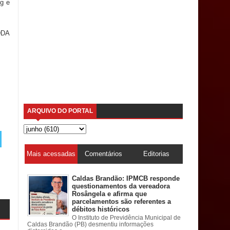
ng e
DDA
ARQUIVO DO PORTAL
Mais acessadas
Comentários
Editorias
Caldas Brandão: IPMCB responde
questionamentos da vereadora
Rosângela e afirma que
parcelamentos são referentes a
débitos históricos
O Instituto de Previdência Municipal de
Caldas Brandão (PB) desmentiu informações