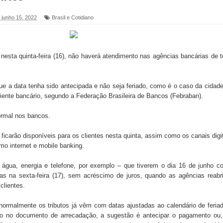
, junho 15, 2022
Brasil e Cotidiano
foram entregues pela Prefeitura de Sapé em 2026
, nesta quinta-feira (16), não haverá atendimento nas agências bancárias de 
6 será neste sábado (25) e deve atrair grande público
a ex-vereadora Neta do Sindicato
 a data tenha sido antecipada e não seja feriado, como é o caso da cidad
ente bancário, segundo a Federação Brasileira de Bancos (Febraban).
s para nova Casa de Acolhida e CRAS de Sapé
normal nos bancos.
 do PDT durante Convenção em Brasília
ficarão disponíveis para os clientes nesta quinta, assim como os canais digi
IV FEIRA LITERÁRIA DO BREJO em Guarabira
o internet e mobile banking.
nças em apoio à pré-candidatura de Denise Ribeiro à
gua, energia e telefone, por exemplo – que tiverem o dia 16 de junho c
s na sexta-feira (17), sem acréscimo de juros, quando as agências reabr
clientes.
ormalmente os tributos já vêm com datas ajustadas ao calendário de feria
blica do planeta com foco na qualificação dos serviços do
do no documento de arrecadação, a sugestão é antecipar o pagamento ou,