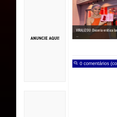
VIRALIZOU: Doceria erótica la
...
0 comentários (co