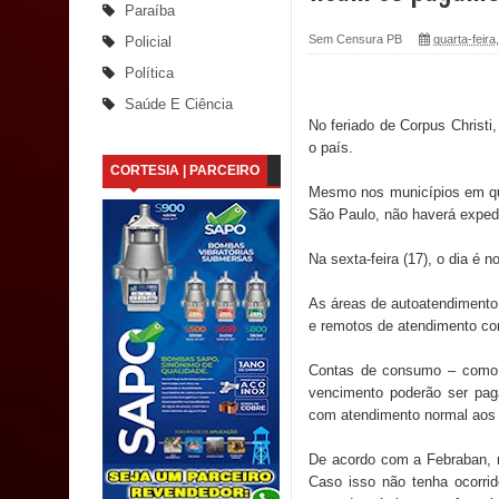
Paraíba
Santana
Sem Censura PB
quarta-feira
Policial
Política
Saúde Bucal: Mais de 470 próteses dentárias já 
Saúde E Ciência
No feriado de Corpus Christi
Caldas Brandão: Tradicional Festa de Santana 202
o país.
CORTESIA | PARCEIRO
Nota de pesar: Câmara de Marí lamenta a morte d
Mesmo nos municípios em que
São Paulo, não haverá expedi
Prefeito Major Sidnei busca em Brasília recurso
Na sexta-feira (17), o dia é 
Denise Ribeiro toma posse no Diretório Nacional
As áreas de autoatendimento 
Dois Gigantes da Poesia Paraibana inspiram a 
e remotos de atendimento com
Vereador Davyd Matias reúne cerca de 200 lidera
Contas de consumo – como á
vencimento poderão ser paga
Assembleia Legislativa
com atendimento normal aos 
De acordo com a Febraban, n
Mari marca presença no maior evento de saúde pú
Caso isso não tenha ocorri