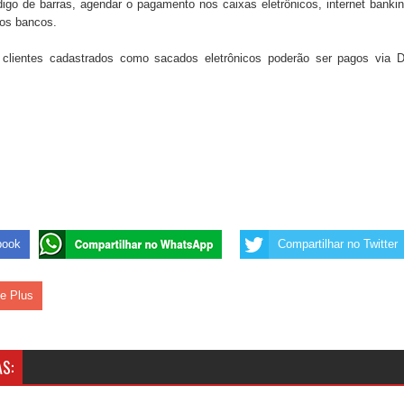
igo de barras, agendar o pagamento nos caixas eletrônicos, internet banki
dos bancos.
 de Daniella Ribeiro e prática repudiável revolta
 clientes cadastrados como sacados eletrônicos poderão ser pagos via 
s da vereadora Rosângela e afirma que parcelamentos
book
Compartilhar no Twitter
le Plus
S: