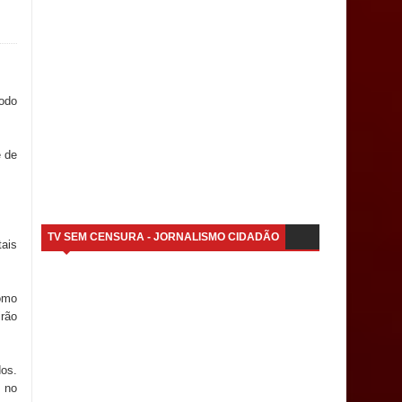
todo
e de
TV SEM CENSURA - JORNALISMO CIDADÃO
tais
omo
irão
dos.
 no