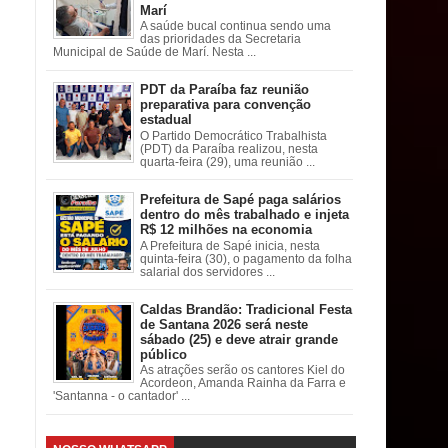
Marí
A saúde bucal continua sendo uma
das prioridades da Secretaria
Municipal de Saúde de Marí. Nesta ...
PDT da Paraíba faz reunião
preparativa para convenção
estadual
O Partido Democrático Trabalhista
(PDT) da Paraíba realizou, nesta
quarta-feira (29), uma reunião ...
Prefeitura de Sapé paga salários
dentro do mês trabalhado e injeta
R$ 12 milhões na economia
A Prefeitura de Sapé inicia, nesta
quinta-feira (30), o pagamento da folha
salarial dos servidores ...
Caldas Brandão: Tradicional Festa
de Santana 2026 será neste
sábado (25) e deve atrair grande
público
As atrações serão os cantores Kiel do
Acordeon, Amanda Rainha da Farra e
'Santanna - o cantador' ...