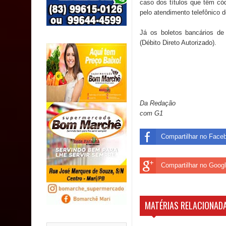
caso dos títulos que têm cód
SUS
pelo atendimento telefônico 
MULUNGU: Servidora revela Perseguição na Gestão
Já os boletos bancários de
(Débito Direto Autorizado).
população
Caldas Brandão: IPMCB responde questionamento
são referentes a débitos históricos
Da Redação
com G1
Compartilhar no Face
Compartilhar no Goog
MATÉRIAS RELACIONADA