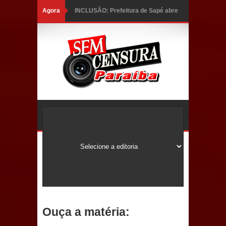
Agora
INCLUSÃO: Prefeitura de Sapé abre
inscrições para Programa CNH
Social; veja documentação
necessária!
Caldas Brandão: alta aprovação
popular fortalece gestão de Fábio
Rolim e esvazia discurso da oposição
Coordenadora do CEO destaca
campanha Julho Neon e apresenta
balanço da saúde bucal em Sapé
Ouça a matéria:
Mais de 40 sorrisos devolvidos à