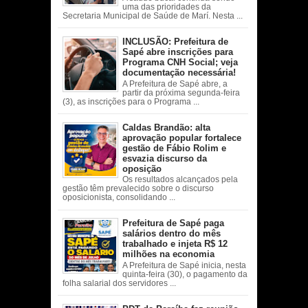
uma das prioridades da
Secretaria Municipal de Saúde de Marí. Nesta ...
INCLUSÃO: Prefeitura de
Sapé abre inscrições para
Programa CNH Social; veja
documentação necessária!
A Prefeitura de Sapé abre, a
partir da próxima segunda-feira
(3), as inscrições para o Programa ...
Caldas Brandão: alta
aprovação popular fortalece
gestão de Fábio Rolim e
esvazia discurso da
oposição
Os resultados alcançados pela
gestão têm prevalecido sobre o discurso
oposicionista, consolidando ...
Prefeitura de Sapé paga
salários dentro do mês
trabalhado e injeta R$ 12
milhões na economia
A Prefeitura de Sapé inicia, nesta
quinta-feira (30), o pagamento da
folha salarial dos servidores ...