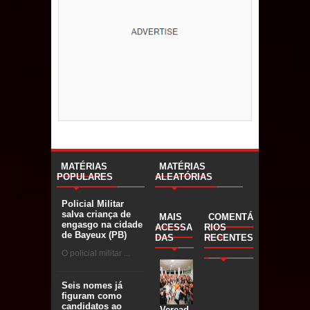
MATÉRIAS
MATÉRIAS
POPULARES
ALEATÓRIAS
Policial Militar
salva criança de
MAIS
COMENTÁ
engasgo na cidade
ACESSA
RIOS
de Bayeux (PB)
DAS
RECENTES
O policial militar ...
Seis nomes já
figuram como
candidatos ao
Veread