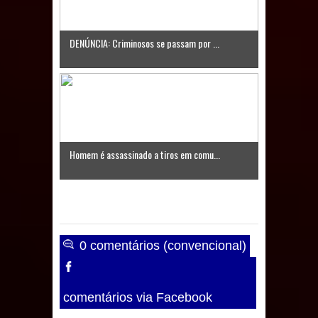
Caldas Brandão: IPMCB responde
DENÚNCIA: Criminosos se passam por ...
questionamentos da vereadora
Rosângela e afirma que
parcelamentos são referentes a
débitos históricos
Homem é assassinado a tiros em comu...
0 comentários (convencional)
comentários via Facebook