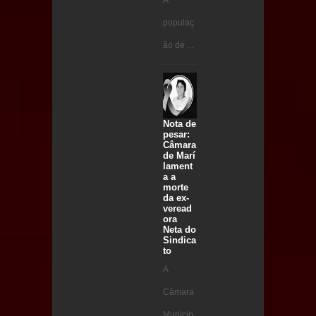
A
populaç
ão de ...
Nota de
pesar:
Câmara
de Marí
lament
a a
morte
da ex-
veread
ora
Neta do
Sindica
to
A
Câmara
Municip