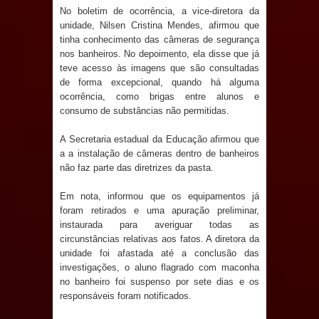
No boletim de ocorrência, a vice-diretora da
e aquece economia para Festa de
unidade, Nilsen Cristina Mendes, afirmou que
tinha conhecimento das câmeras de segurança
Santana
nos banheiros. No depoimento, ela disse que já
teve acesso às imagens que são consultadas
Saúde Bucal: Mais de 470 próteses
de forma excepcional, quando há alguma
ocorrência, como brigas entre alunos e
dentárias já foram entregues pela
consumo de substâncias não permitidas.
Prefeitura de Sapé em 2026
A Secretaria estadual da Educação afirmou que
a a instalação de câmeras dentro de banheiros
Caldas Brandão: Tradicional Festa de
não faz parte das diretrizes da pasta.
Santana 2026 será neste sábado (25)
Em nota, informou que os equipamentos já
foram retirados e uma apuração preliminar,
e deve atrair grande público
instaurada para averiguar todas as
circunstâncias relativas aos fatos. A diretora da
unidade foi afastada até a conclusão das
Nota de pesar: Câmara de Marí
investigações, o aluno flagrado com maconha
no banheiro foi suspenso por sete dias e os
lamenta a morte da ex-vereadora
responsáveis foram notificados.
Neta do Sindicato