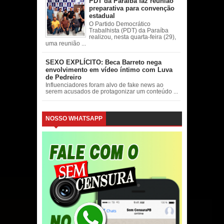
PDT da Paraíba faz reunião
preparativa para convenção
estadual
O Partido Democrático
Trabalhista (PDT) da Paraíba
realizou, nesta quarta-feira (29),
uma reunião ...
SEXO EXPLÍCITO: Beca Barreto nega
envolvimento em vídeo íntimo com Luva
de Pedreiro
Influenciadores foram alvo de fake news ao
serem acusados de protagonizar um conteúdo ...
NOSSO WHATSAPP