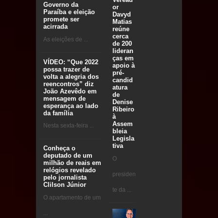
Governo da
or
Paraíba e eleição
Davyd
promete ser
Matias
acirrada
reúne
cerca
As eleições de ...
de 200
lideran
ças em
VÍDEO: “Que 2022
apoio à
possa trazer de
pré-
volta a alegria dos
candid
reencontros” diz
atura
João Azevêdo em
de
mensagem de
Denise
esperança ao lado
Ribeiro
da família
à
Assem
Nesta sexta-feira ...
bleia
Legisla
tiva
Conheça o
deputado de um
O
milhão de reais em
relógios revelado
presiden
pelo jornalista
Clilson Júnior
te da ...
O apartamento de um
...