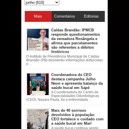
Mais
Comentários
Editorias
acessadas
Caldas Brandão: IPMCB
responde questionamentos
da vereadora Rosângela e
afirma que parcelamentos
são referentes a débitos
históricos
O Instituto de Previdência Municipal de Caldas
Brandão (PB) desmentiu informações distorcidas
e ...
Coordenadora do CEO
destaca campanha Julho
Neon e apresenta balanço da
saúde bucal em Sapé
A Coordenadora do Centro de
Especialidades Odontológicas
(CEO), Nayara Paula, foi a entrevistada ...
Mais de 40 sorrisos
devolvidos à população:
CEO fortalece o cuidado com
a saúde bucal em Marí
A saúde bucal continua sendo