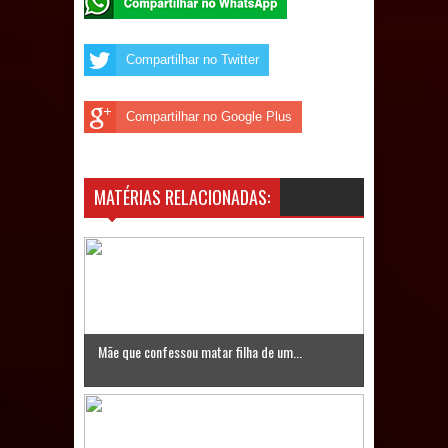
de 200 lideranças em apoio à pré-
candidatura de Denise Ribeiro à
Compartilhar no Twitter
Assembleia Legislativa
Compartilhar no Google Plus
Mari marca presença no maior
evento de saúde pública do planeta
MATÉRIAS RELACIONADAS:
com foco na qualificação dos
serviços do SUS
MULUNGU: Servidora revela
Perseguição na Gestão de Daniella
Mãe que confessou matar filha de um...
Ribeiro e prática repudiável revolta
população