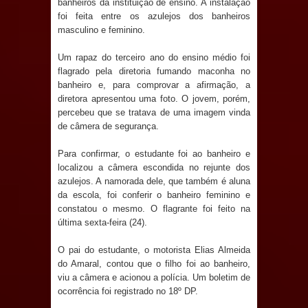
banheiros da instituição de ensino. A instalação
Anjos
foi feita entre os azulejos dos banheiros
masculino e feminino.
O verdadeiro oxigênio do Estado
Um rapaz do terceiro ano do ensino médio foi
Democrático de Direito – Bacharela
flagrado pela diretoria fumando maconha no
banheiro e, para comprovar a afirmação, a
aborda de maneira inédita no mundo
diretora apresentou uma foto. O jovem, porém,
percebeu que se tratava de uma imagem vinda
jurídico brasileiro, temas polêmicos;
de câmera de segurança.
Confira!
Para confirmar, o estudante foi ao banheiro e
localizou a câmera escondida no rejunte dos
Prefeitura de Sapé promove
azulejos. A namorada dele, que também é aluna
da escola, foi conferir o banheiro feminino e
campanha Julho Neon com ações de
constatou o mesmo. O flagrante foi feito na
última sexta-feira (24).
conscientização sobre saúde bucal
O pai do estudante, o motorista Elias Almeida
do Amaral, contou que o filho foi ao banheiro,
Caldas Brandão: gestão municipal
viu a câmera e acionou a polícia. Um boletim de
ocorrência foi registrado no 18º DP.
antecipa pagamento do mês de julho