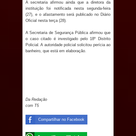
A secretaria afirmou ainda que a diretora da
instituição foi notificada nesta segunda-feira
Prefeito Major Sidnei busca em
(27), e o afastamento será publicado no Diário
Oficial nesta terça (28).
Brasília recursos para nova Casa de
A Secretaria de Segurança Pública afirmou que
Acolhida e CRAS de Sapé
o caso citado é investigado pelo 18º Distrito
Policial. A autoridade policial solicitou perícia ao
Denise Ribeiro toma posse no
banheiro, que está em elaboração.
Diretório Nacional do PDT durante
Convenção em Brasília
Dois Gigantes da Poesia Paraibana
Da Redação
inspiram a IV FEIRA LITERÁRIA DO
com T5
BREJO em Guarabira
Compartilhar no Facebook
Vereador Davyd Matias reúne cerca