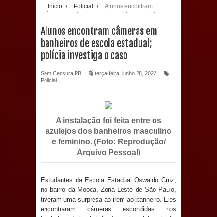
Início
/
Policial
/
Alunos encontram
câmeras em banheiros de escola estadual;
população: CEO fortalece o cuidado
polícia investiga o caso
Alunos encontram câmeras em
com a saúde bucal em Marí
banheiros de escola estadual;
polícia investiga o caso
PDT da Paraíba faz reunião
Sem Censura PB
terça-feira, junho 28, 2022
preparativa para convenção estadual
Policial
Prefeitura de Sapé paga salários
dentro do mês trabalhado e injeta R$
A instalação foi feita entre os
azulejos dos banheiros masculino
12 milhões na economia
e feminino. (Foto: Reprodução/
Arquivo Pessoal)
Prefeitura de Sapé desenvolve ações
para preservar tamarindeiro e
Estudantes da Escola Estadual Oswaldo Cruz,
no bairro da Mooca, Zona Leste de São Paulo,
tiveram uma surpresa ao irem ao banheiro. Eles
revitalizar Memorial Augusto dos
encontraram câmeras escondidas nos