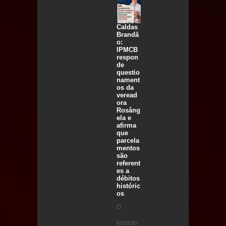
Caldas
Brandã
o:
IPMCB
respon
de
questio
nament
os da
veread
ora
Rosâng
ela e
afirma
que
parcela
mentos
são
referent
es a
débitos
históric
os
O
Instituto