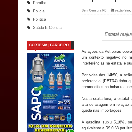
Paraíba
Santana
Sem Censura PB
sexta-feira,
Policial
Política
Saúde Bucal: Mais de 470 próteses dentárias já 
Saúde E Ciência
Estatal reaj
Caldas Brandão: Tradicional Festa de Santana 202
CORTESIA | PARCEIRO
Nota de pesar: Câmara de Marí lamenta a morte d
As ações da Petrobras operam
um contexto negativo no m
Prefeito Major Sidnei busca em Brasília recurso
interferências na estatal e su
Denise Ribeiro toma posse no Diretório Nacional
Por volta das 14h50, a ação
preferencial (PETR4) tinha q
Dois Gigantes da Poesia Paraibana inspiram a 
commodities na bolsa recuam
Vereador Davyd Matias reúne cerca de 200 lidera
Nesta sexta-feira, a estatal
alta defasagem em relação a
Assembleia Legislativa
queda nas importações.
Mari marca presença no maior evento de saúde pú
A gasolina subiu 5,18%, ou
equivalente a R$ 0,63 por litr