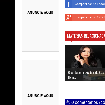
Compartilhar no Face
Compartilhar no Goog
MATÉRIAS RELACIONADA
O verdadeiro oxigênio do Esta
Dem...
0 comentários (co