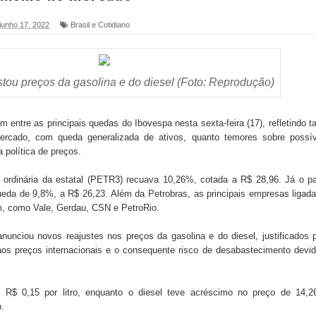
 junho 17, 2022
Brasil e Cotidiano
foram entregues pela Prefeitura de Sapé em 2026
ustou preços da gasolina e do diesel (Foto: Reprodução)
6 será neste sábado (25) e deve atrair grande público
a ex-vereadora Neta do Sindicato
 entre as principais quedas do Ibovespa nesta sexta-feira (17), refletindo t
ercado, com queda generalizada de ativos, quanto temores sobre possív
s para nova Casa de Acolhida e CRAS de Sapé
a política de preços.
 do PDT durante Convenção em Brasília
 ordinária da estatal (PETR3) recuava 10,26%, cotada a R$ 28,96. Já o p
ueda de 9,8%, a R$ 26,23. Além da Petrobras, as principais empresas ligad
IV FEIRA LITERÁRIA DO BREJO em Guarabira
, como Vale, Gerdau, CSN e PetroRio.
nças em apoio à pré-candidatura de Denise Ribeiro à
 anunciou novos reajustes nos preços da gasolina e do diesel, justificados 
os preços internacionais e o consequente risco de desabastecimento devi
blica do planeta com foco na qualificação dos serviços do
 R$ 0,15 por litro, enquanto o diesel teve acréscimo no preço de 14,2
o.