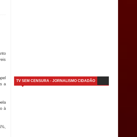
anto
eis
apel
TV SEM CENSURA - JORNALISMO CIDADÃO
as a
pela
do à
6%,