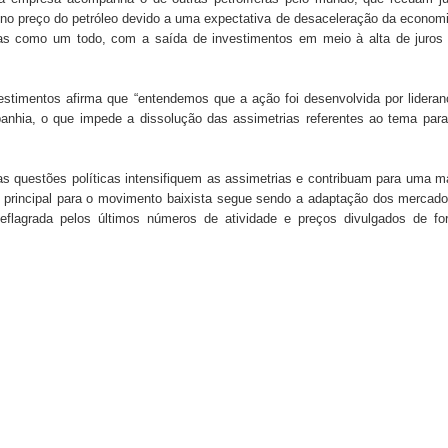
o preço do petróleo devido a uma expectativa de desaceleração da econom
as como um todo, com a saída de investimentos em meio à alta de juros
stimentos afirma que “entendemos que a ação foi desenvolvida por lidera
nhia, o que impede a dissolução das assimetrias referentes ao tema par
 as questões políticas intensifiquem as assimetrias e contribuam para uma m
 principal para o movimento baixista segue sendo a adaptação dos mercad
deflagrada pelos últimos números de atividade e preços divulgados de f