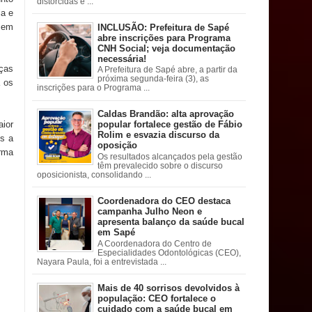
distorcidas e ...
ia e
 em
INCLUSÃO: Prefeitura de Sapé
abre inscrições para Programa
CNH Social; veja documentação
necessária!
nças
A Prefeitura de Sapé abre, a partir da
próxima segunda-feira (3), as
a os
inscrições para o Programa ...
Caldas Brandão: alta aprovação
aior
popular fortalece gestão de Fábio
Rolim e esvazia discurso da
os a
oposição
orma
Os resultados alcançados pela gestão
têm prevalecido sobre o discurso
oposicionista, consolidando ...
Coordenadora do CEO destaca
campanha Julho Neon e
apresenta balanço da saúde bucal
em Sapé
A Coordenadora do Centro de
Especialidades Odontológicas (CEO),
Nayara Paula, foi a entrevistada ...
Mais de 40 sorrisos devolvidos à
população: CEO fortalece o
cuidado com a saúde bucal em