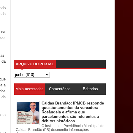
ndo
cada
asil
quer
ras,
s da
ARQUIVO DO PORTAL
rque
ta a
Mais acessadas
Comentários
Editorias
 dos
o da
Caldas Brandão: IPMCB responde
questionamentos da vereadora
Rosângela e afirma que
 e a
parcelamentos são referentes a
débitos históricos
O Instituto de Previdência Municipal de
Caldas Brandão (PB) desmentiu informações
nto