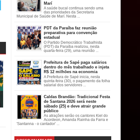
Marí
A saúde bucal continua sendo uma
das prioridades da Secretaria
Municipal de Saúde de Marí. Nesta ...
PDT da Paraíba faz reunião
preparativa para convenção
estadual
O Partido Democrático Trabalhista
(PDT) da Paraíba realizou, nesta
quarta-feira (29), uma reunião ...
Prefeitura de Sapé paga salários
dentro do mês trabalhado e injeta
R$ 12 milhões na economia
A Prefeitura de Sapé inicia, nesta
quinta-feira (30), o pagamento da folha
salarial dos servidores ...
Caldas Brandão: Tradicional Festa
de Santana 2026 será neste
sábado (25) e deve atrair grande
público
As atrações serão os cantores Kiel do
Acordeon, Amanda Rainha da Farra e
'Santanna - o cantador' ...