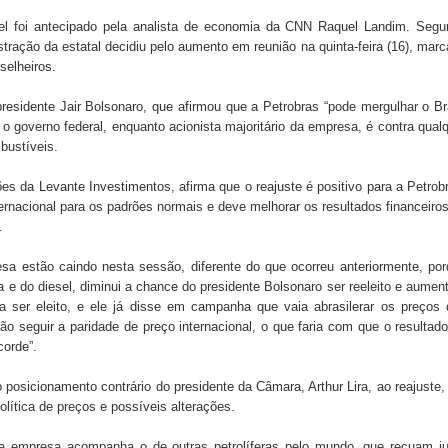
sel foi antecipado pela analista de economia da CNN Raquel Landim. Segu
stração da estatal decidiu pelo aumento em reunião na quinta-feira (16), mar
 de Daniella Ribeiro e prática repudiável revolta
selheiros.
 presidente Jair Bolsonaro, que afirmou que a Petrobras “pode mergulhar o Br
 governo federal, enquanto acionista majoritário da empresa, é contra qual
s da vereadora Rosângela e afirma que parcelamentos
bustíveis.
ões da Levante Investimentos, afirma que o reajuste é positivo para a Petrob
ernacional para os padrões normais e deve melhorar os resultados financeiro
.
sa estão caindo nesta sessão, diferente do que ocorreu anteriormente, po
a e do diesel, diminui a chance do presidente Bolsonaro ser reeleito e aumen
a ser eleito, e ele já disse em campanha que vaia abrasilerar os preços
ão seguir a paridade de preço internacional, o que faria com que o resultad
corde”.
o posicionamento contrário do presidente da Câmara, Arthur Lira, ao reajuste,
olítica de preços e possíveis alterações.
a empresa acompanha o de outras petrolíferas pelo mundo, que recuam ju