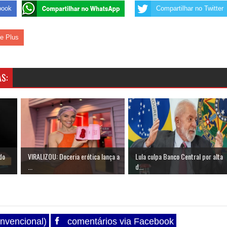
book
Compartilhar no Twitter
le Plus
S:
do
VIRALIZOU: Doceria erótica lança a
Lula culpa Banco Central por alta
...
d...
nvencional)
comentários via Facebook