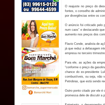
SUS
O reajuste no preço do die
fontes, o conselho de admini
MULUNGU: Servidora revela Perseguição na Gestão
por divergências entre os con
população
O anúncio foi criticado pelo
num caos” e destacando que o
Caldas Brandão: IPMCB responde questionamento
aumento nos preços dos com
são referentes a débitos históricos
Flavio Conde, analista de aç
já que reduz a defasagem int
empresa no terceiro trimestre
Para ele, as ações da empre
“conforme o preço da gasolin
chance do ex-presidente Lul
combustíveis, ou seja, não v
Petrobras, que está sendo re
Outro ponto citado por ele é 
promessa dele de discutir a p
Entretanto, o desempenho d