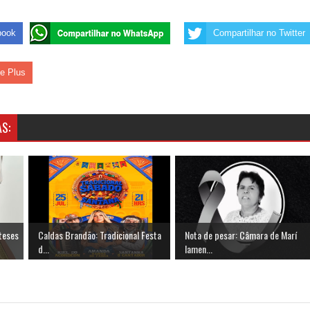
book
Compartilhar no Twitter
le Plus
S:
teses
Caldas Brandão: Tradicional Festa
Nota de pesar: Câmara de Marí
d...
lamen...