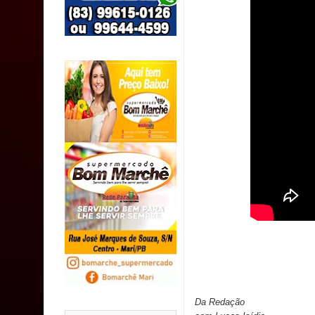
SUS
MULUNGU: Servidora revela Perseguição na Gestão
população
Caldas Brandão: IPMCB responde questionamento
são referentes a débitos históricos
Da Redação