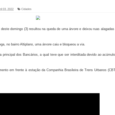
il 03, 2022
Cidades
foram entregues pela Prefeitura de Sapé em 2026
 deste domingo (3) resultou na queda de uma árvore e deixou ruas alagada
6 será neste sábado (25) e deve atrair grande público
a ex-vereadora Neta do Sindicato
a, no bairro Altiplano, uma árvore caiu e bloqueou a via.
s para nova Casa de Acolhida e CRAS de Sapé
principal dos Bancários, a qual teve que ser interditada devido ao acúmul
 do PDT durante Convenção em Brasília
mento em frente à estação da Companhia Brasileira de Trens Urbanos (CB
IV FEIRA LITERÁRIA DO BREJO em Guarabira
nças em apoio à pré-candidatura de Denise Ribeiro à
blica do planeta com foco na qualificação dos serviços do