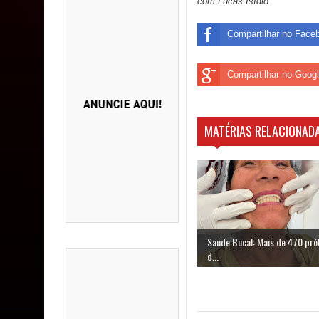
com Lucas Isídio
Compartilhar no Face
Compartilhar no Goog
MATÉRIAS RELACIONADA
Saúde Bucal: Mais de 470 pró
d...