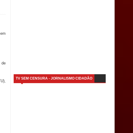
s em
o de
TV SEM CENSURA - JORNALISMO CIDADÃO
TU),