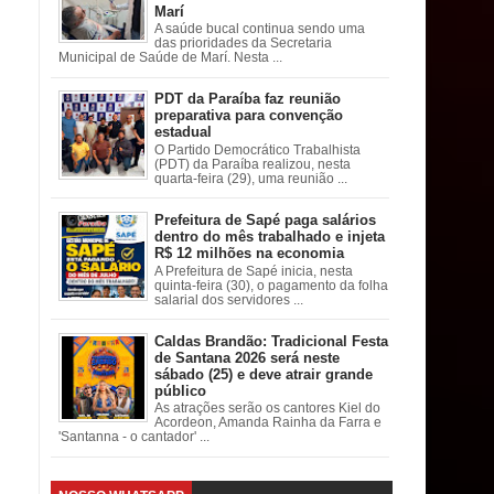
Marí
A saúde bucal continua sendo uma
das prioridades da Secretaria
Municipal de Saúde de Marí. Nesta ...
PDT da Paraíba faz reunião
preparativa para convenção
estadual
O Partido Democrático Trabalhista
(PDT) da Paraíba realizou, nesta
quarta-feira (29), uma reunião ...
Prefeitura de Sapé paga salários
dentro do mês trabalhado e injeta
R$ 12 milhões na economia
A Prefeitura de Sapé inicia, nesta
quinta-feira (30), o pagamento da folha
salarial dos servidores ...
Caldas Brandão: Tradicional Festa
de Santana 2026 será neste
sábado (25) e deve atrair grande
público
As atrações serão os cantores Kiel do
Acordeon, Amanda Rainha da Farra e
'Santanna - o cantador' ...