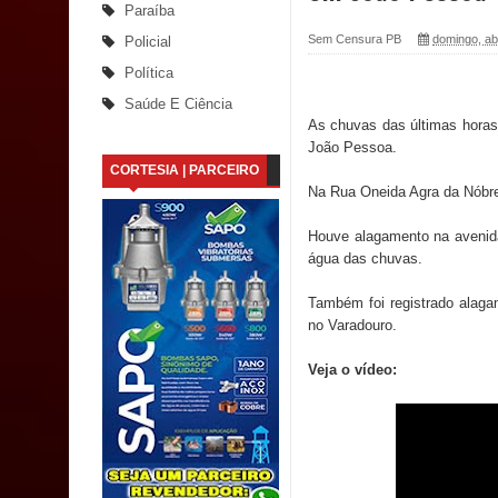
Paraíba
Santana
Sem Censura PB
domingo, abr
Policial
Política
Saúde Bucal: Mais de 470 próteses dentárias já 
Saúde E Ciência
As chuvas das últimas horas
Caldas Brandão: Tradicional Festa de Santana 202
João Pessoa.
CORTESIA | PARCEIRO
Nota de pesar: Câmara de Marí lamenta a morte d
Na Rua Oneida Agra da Nóbreg
Prefeito Major Sidnei busca em Brasília recurso
Houve alagamento na avenida 
água das chuvas.
Denise Ribeiro toma posse no Diretório Nacional
Também foi registrado alaga
Dois Gigantes da Poesia Paraibana inspiram a 
no Varadouro.
Vereador Davyd Matias reúne cerca de 200 lidera
Veja o vídeo:
Assembleia Legislativa
Mari marca presença no maior evento de saúde pú