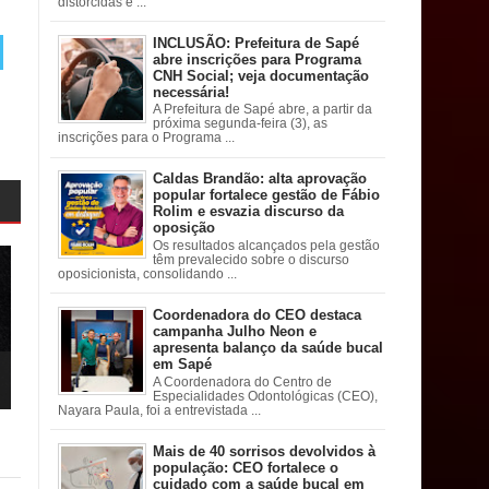
distorcidas e ...
INCLUSÃO: Prefeitura de Sapé
abre inscrições para Programa
CNH Social; veja documentação
necessária!
A Prefeitura de Sapé abre, a partir da
próxima segunda-feira (3), as
inscrições para o Programa ...
Caldas Brandão: alta aprovação
popular fortalece gestão de Fábio
Rolim e esvazia discurso da
oposição
Os resultados alcançados pela gestão
têm prevalecido sobre o discurso
oposicionista, consolidando ...
Coordenadora do CEO destaca
campanha Julho Neon e
apresenta balanço da saúde bucal
em Sapé
A Coordenadora do Centro de
Especialidades Odontológicas (CEO),
Nayara Paula, foi a entrevistada ...
Mais de 40 sorrisos devolvidos à
população: CEO fortalece o
cuidado com a saúde bucal em