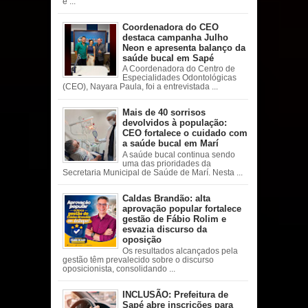
e ...
Coordenadora do CEO
destaca campanha Julho
Neon e apresenta balanço da
saúde bucal em Sapé
A Coordenadora do Centro de
Especialidades Odontológicas
(CEO), Nayara Paula, foi a entrevistada ...
Mais de 40 sorrisos
devolvidos à população:
CEO fortalece o cuidado com
a saúde bucal em Marí
A saúde bucal continua sendo
uma das prioridades da
Secretaria Municipal de Saúde de Marí. Nesta ...
Caldas Brandão: alta
aprovação popular fortalece
gestão de Fábio Rolim e
esvazia discurso da
oposição
Os resultados alcançados pela
gestão têm prevalecido sobre o discurso
oposicionista, consolidando ...
INCLUSÃO: Prefeitura de
Sapé abre inscrições para