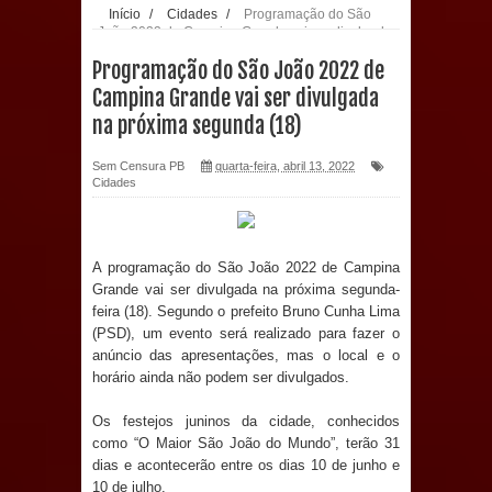
Início
/
Cidades
/
Programação do São
João 2022 de Campina Grande vai ser divulgada
população: CEO fortalece o cuidado
na próxima segunda (18)
Programação do São João 2022 de
com a saúde bucal em Marí
Campina Grande vai ser divulgada
na próxima segunda (18)
PDT da Paraíba faz reunião
Sem Censura PB
quarta-feira, abril 13, 2022
preparativa para convenção estadual
Cidades
Prefeitura de Sapé paga salários
A programação do São João 2022 de Campina
dentro do mês trabalhado e injeta R$
Grande vai ser divulgada na próxima segunda-
feira (18). Segundo o prefeito Bruno Cunha Lima
12 milhões na economia
(PSD), um evento será realizado para fazer o
anúncio das apresentações, mas o local e o
Prefeitura de Sapé desenvolve ações
horário ainda não podem ser divulgados.
para preservar tamarindeiro e
Os festejos juninos da cidade, conhecidos
como “O Maior São João do Mundo”, terão 31
revitalizar Memorial Augusto dos
dias e acontecerão entre os dias 10 de junho e
10 de julho.