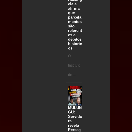
ela e
afirma
que
parcela
mentos
são
referent
es a
débitos
históric
os
O
Instituto
de ...
MULUN
GU:
Servido
ra
revela
Perseg