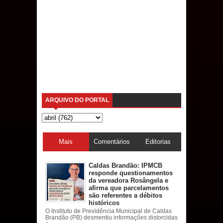
ARQUIVO DO PORTAL
Mais
Comentários
Editorias
acessadas
Caldas Brandão: IPMCB
responde questionamentos
da vereadora Rosângela e
afirma que parcelamentos
são referentes a débitos
históricos
O Instituto de Previdência Municipal de Caldas
Brandão (PB) desmentiu informações distorcidas