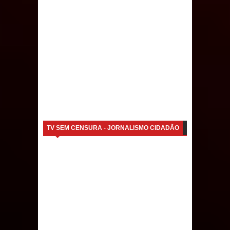
Caldas Brandão: IPMCB responde
questionamentos da vereadora
Rosângela e afirma que
parcelamentos são referentes a
débitos históricos
TV SEM CENSURA - JORNALISMO CIDADÃO