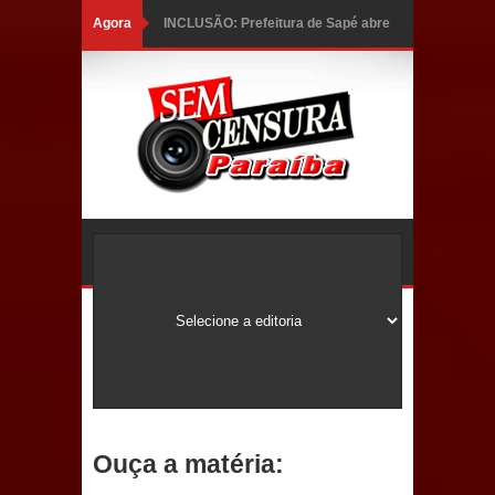
Agora
INCLUSÃO: Prefeitura de Sapé abre
inscrições para Programa CNH
Social; veja documentação
necessária!
Caldas Brandão: alta aprovação
popular fortalece gestão de Fábio
Rolim e esvazia discurso da oposição
Coordenadora do CEO destaca
campanha Julho Neon e apresenta
balanço da saúde bucal em Sapé
Ouça a matéria:
Mais de 40 sorrisos devolvidos à