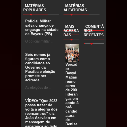
MATÉRIAS
MATÉRIAS
POPULARES
ALEATÓRIAS
Policial Militar
salva criança de
MAIS
COMENTÁ
engasgo na cidade
ACESSA
RIOS
de Bayeux (PB)
DAS
RECENTES
O policial militar ...
Seis nomes já
figuram como
candidatos ao
Veread
Governo da
or
Paraíba e eleição
Davyd
promete ser
Matias
acirrada
reúne
cerca
As eleições de ...
de 200
lideran
ças em
VÍDEO: “Que 2022
apoio à
possa trazer de
pré-
volta a alegria dos
candid
reencontros” diz
atura
João Azevêdo em
de
mensagem de
Denise
esperança ao lado