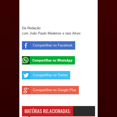
e aquece economia para Festa de
Santana
Saúde Bucal: Mais de 470 próteses
Da Redação
com João Paulo Medeiros e Iara Alves
dentárias já foram entregues pela
Compartilhar no Facebook
Prefeitura de Sapé em 2026
Caldas Brandão: Tradicional Festa de
Santana 2026 será neste sábado (25)
Compartilhar no Twitter
e deve atrair grande público
Compartilhar no Google Plus
Nota de pesar: Câmara de Marí
lamenta a morte da ex-vereadora
MATÉRIAS RELACIONADAS:
Neta do Sindicato