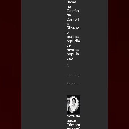
uição
na
Gestão
de
Daniell
a
Ribeiro
e
prática
repudiá
vel
revolta
popula
ção
A
populaç
ão de ...
Nota de
pesar:
Câmara