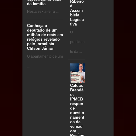
Ribeiro
da família
à
Assem
Nesta sexta-feira ...
bleia
Legisla
tiva
Conheça o
deputado de um
O
milhão de reais em
relógios revelado
presiden
pelo jornalista
Clilson Júnior
te da ...
O apartamento de um
...
Caldas
Brandã
o:
IPMCB
respon
de
questio
nament
os da
veread
ora
Rosâng