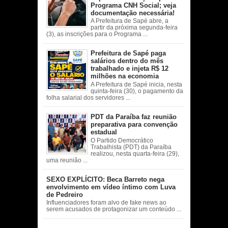
Programa CNH Social; veja
documentação necessária!
A Prefeitura de Sapé abre, a
partir da próxima segunda-feira
(3), as inscrições para o Programa ...
Prefeitura de Sapé paga
salários dentro do mês
trabalhado e injeta R$ 12
milhões na economia
A Prefeitura de Sapé inicia, nesta
quinta-feira (30), o pagamento da
folha salarial dos servidores ...
PDT da Paraíba faz reunião
preparativa para convenção
estadual
O Partido Democrático
Trabalhista (PDT) da Paraíba
realizou, nesta quarta-feira (29),
uma reunião ...
SEXO EXPLÍCITO: Beca Barreto nega
envolvimento em vídeo íntimo com Luva
de Pedreiro
Influenciadores foram alvo de fake news ao
serem acusados de protagonizar um conteúdo ...