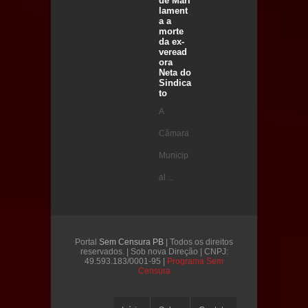
de Marí
lament
a a
morte
da ex-
veread
ora
Neta do
Sindica
to
A
Câmara
Municip
al ...
Portal
Sem Censura PB
| Todos os direitos
reservados. | Sob nova Direção | CNPJ:
49.593.183/0001-95 |
Programa Sem
Censura