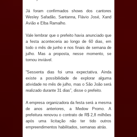
Anjos
Já foram confirmados shows dos cantores
O verdadeiro oxigênio do Estado
Wesley Safadão, Santanna, Flávio José, Xand
Avião e Elba Ramalho.
Democrático de Direito – Bacharela
Vale lembrar que o prefeito havia anunciado que
aborda de maneira inédita no mundo
a festa aconteceria ao longo de 60 dias, em
todo o mês de junho e nos finais de semana de
jurídico brasileiro, temas polêmicos;
julho. Mas a proposta, nesse momento, se
tornou inviável.
Confira!
“Sessenta dias foi uma expectativa. Ainda
existe a possibilidade de explorar alguma
Prefeitura de Sapé promove
atividade no mês de julho, mas o São João será
realizado durante 31 dias”, disse o prefeito.
campanha Julho Neon com ações de
A empresa organizadora da festa será a mesma
conscientização sobre saúde bucal
de anos anteriores, a Medow Promo. A
prefeitura renovou o contrato de R$ 2,8 milhões
Caldas Brandão: gestão municipal
após uma licitação não ter tido outros
empreendimentos habilitados, semanas atrás.
antecipa pagamento do mês de julho