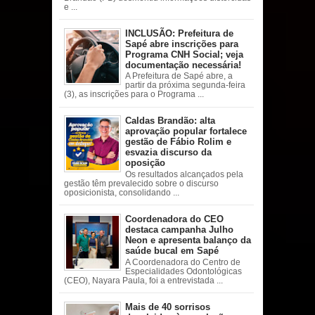
e ...
INCLUSÃO: Prefeitura de
Sapé abre inscrições para
Programa CNH Social; veja
documentação necessária!
A Prefeitura de Sapé abre, a
partir da próxima segunda-feira
(3), as inscrições para o Programa ...
Caldas Brandão: alta
aprovação popular fortalece
gestão de Fábio Rolim e
esvazia discurso da
oposição
Os resultados alcançados pela
gestão têm prevalecido sobre o discurso
oposicionista, consolidando ...
Coordenadora do CEO
destaca campanha Julho
Neon e apresenta balanço da
saúde bucal em Sapé
A Coordenadora do Centro de
Especialidades Odontológicas
(CEO), Nayara Paula, foi a entrevistada ...
Mais de 40 sorrisos