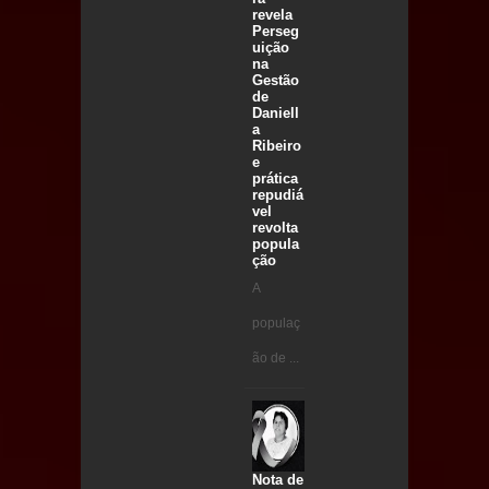
revela
Perseg
uição
na
Gestão
de
Daniell
a
Ribeiro
e
prática
repudiá
vel
revolta
popula
ção
A
populaç
ão de ...
Nota de