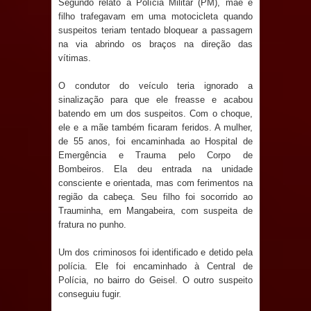
Segundo relato à Polícia Militar (PM), mãe e
Anjos
filho trafegavam em uma motocicleta quando
suspeitos teriam tentado bloquear a passagem
O verdadeiro oxigênio do Estado
na via abrindo os braços na direção das
vítimas.
Democrático de Direito – Bacharela
O condutor do veículo teria ignorado a
aborda de maneira inédita no mundo
sinalização para que ele freasse e acabou
batendo em um dos suspeitos. Com o choque,
jurídico brasileiro, temas polêmicos;
ele e a mãe também ficaram feridos. A mulher,
de 55 anos, foi encaminhada ao Hospital de
Confira!
Emergência e Trauma pelo Corpo de
Bombeiros. Ela deu entrada na unidade
Prefeitura de Sapé promove
consciente e orientada, mas com ferimentos na
região da cabeça. Seu filho foi socorrido ao
campanha Julho Neon com ações de
Trauminha, em Mangabeira, com suspeita de
fratura no punho.
conscientização sobre saúde bucal
Um dos criminosos foi identificado e detido pela
polícia. Ele foi encaminhado à Central de
Caldas Brandão: gestão municipal
Polícia, no bairro do Geisel. O outro suspeito
conseguiu fugir.
antecipa pagamento do mês de julho