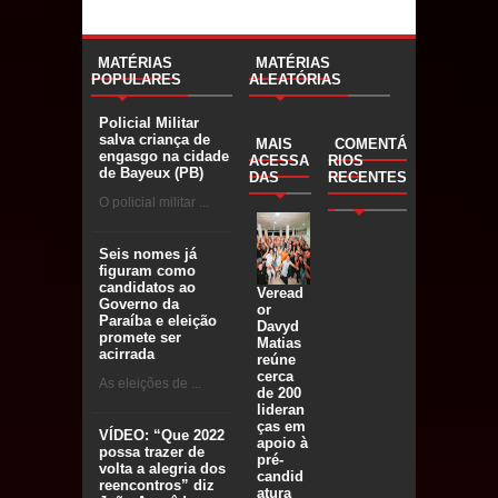
MATÉRIAS
MATÉRIAS
POPULARES
ALEATÓRIAS
Policial Militar
salva criança de
MAIS
COMENTÁ
engasgo na cidade
ACESSA
RIOS
de Bayeux (PB)
DAS
RECENTES
O policial militar ...
Seis nomes já
figuram como
candidatos ao
Veread
Governo da
or
Paraíba e eleição
Davyd
promete ser
Matias
acirrada
reúne
cerca
As eleições de ...
de 200
lideran
ças em
VÍDEO: “Que 2022
apoio à
possa trazer de
pré-
volta a alegria dos
candid
reencontros” diz
atura