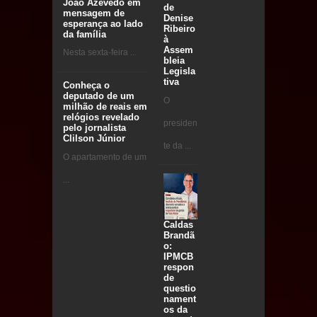
João Azevêdo em
de
mensagem de
Denise
esperança ao lado
Ribeiro
da família
à
Assem
Nesta sexta-feira ...
bleia
Legisla
tiva
Conheça o
deputado de um
O
milhão de reais em
relógios revelado
presiden
pelo jornalista
Clilson Júnior
te da ...
O apartamento de um
...
Caldas
Brandã
o:
IPMCB
respon
de
questio
nament
os da