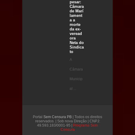
pesar:
Câmara
de Marí
lament
a a
morte
da ex-
veread
ora
Neta do
Sindica
to
A
Câmara
Municip
al ...
Portal
Sem Censura PB
| Todos os direitos
reservados. | Sob nova Direção | CNPJ:
49.593.183/0001-95 |
Programa Sem
Censura