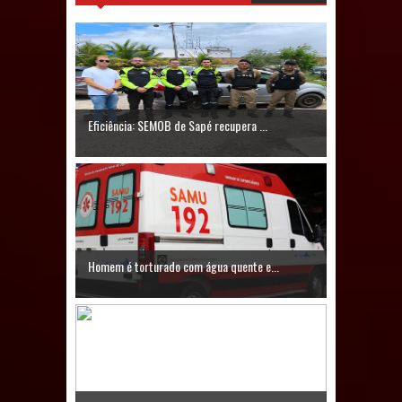
Prefeito Major Sidnei busca em
Brasília recursos para nova Casa de
Acolhida e CRAS de Sapé
Eficiência: SEMOB de Sapé recupera ...
Denise Ribeiro toma posse no
Diretório Nacional do PDT durante
Convenção em Brasília
Dois Gigantes da Poesia Paraibana
Homem é torturado com água quente e...
inspiram a IV FEIRA LITERÁRIA DO
BREJO em Guarabira
Vereador Davyd Matias reúne cerca