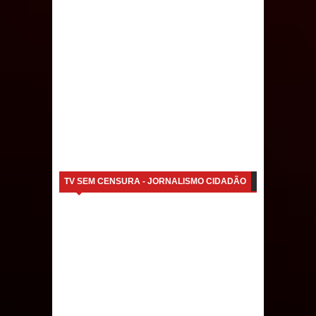
Caldas Brandão: IPMCB responde
questionamentos da vereadora
Rosângela e afirma que
parcelamentos são referentes a
débitos históricos
TV SEM CENSURA - JORNALISMO CIDADÃO