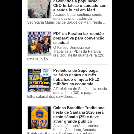
devolvidos à população:
CEO fortalece o cuidado com
a saúde bucal em Marí
A saúde bucal continua sendo
uma das prioridades da
Secretaria Municipal de Saúde de Marí. Nesta ...
PDT da Paraíba faz reunião
preparativa para convenção
estadual
O Partido Democrático
Trabalhista (PDT) da Paraíba
realizou, nesta quarta-feira (29),
uma reunião ...
Prefeitura de Sapé paga
salários dentro do mês
trabalhado e injeta R$ 12
milhões na economia
A Prefeitura de Sapé inicia, nesta
quinta-feira (30), o pagamento da
folha salarial dos servidores ...
Caldas Brandão: Tradicional
Festa de Santana 2026 será
neste sábado (25) e deve
atrair grande público
As atrações serão os cantores
Kiel do Acordeon, Amanda
Rainha da Farra e 'Santanna - o cantador' ...