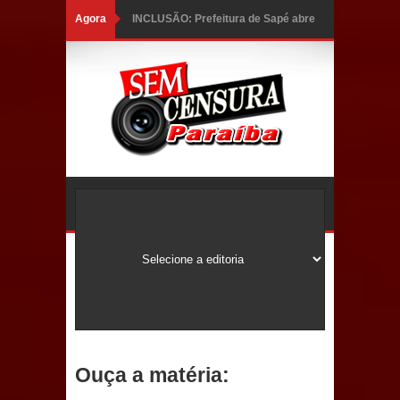
Agora
INCLUSÃO: Prefeitura de Sapé abre
inscrições para Programa CNH
Social; veja documentação
necessária!
Caldas Brandão: alta aprovação
popular fortalece gestão de Fábio
Rolim e esvazia discurso da oposição
Coordenadora do CEO destaca
campanha Julho Neon e apresenta
balanço da saúde bucal em Sapé
Ouça a matéria:
Mais de 40 sorrisos devolvidos à