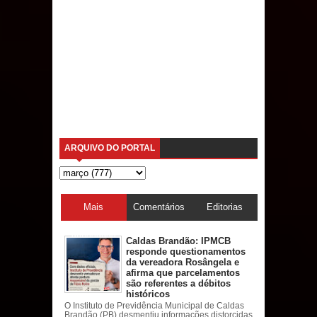
ARQUIVO DO PORTAL
Mais
Comentários
Editorias
acessadas
Caldas Brandão: IPMCB
responde questionamentos
da vereadora Rosângela e
afirma que parcelamentos
são referentes a débitos
históricos
O Instituto de Previdência Municipal de Caldas
Brandão (PB) desmentiu informações distorcidas