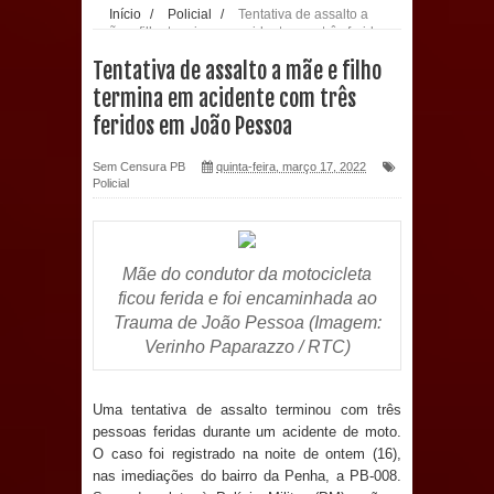
Início
/
Policial
/
Tentativa de assalto a
mãe e filho termina em acidente com três feridos
população: CEO fortalece o cuidado
em João Pessoa
Tentativa de assalto a mãe e filho
com a saúde bucal em Marí
termina em acidente com três
feridos em João Pessoa
PDT da Paraíba faz reunião
Sem Censura PB
quinta-feira, março 17, 2022
preparativa para convenção estadual
Policial
Prefeitura de Sapé paga salários
dentro do mês trabalhado e injeta R$
Mãe do condutor da motocicleta
ficou ferida e foi encaminhada ao
12 milhões na economia
Trauma de João Pessoa (Imagem:
Verinho Paparazzo / RTC)
Prefeitura de Sapé desenvolve ações
para preservar tamarindeiro e
Uma tentativa de assalto terminou com três
pessoas feridas durante um acidente de moto.
O caso foi registrado na noite de ontem (16),
revitalizar Memorial Augusto dos
nas imediações do bairro da Penha, a PB-008.