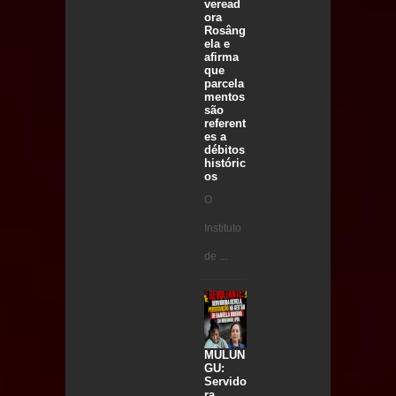
veread
ora
Rosâng
ela e
afirma
que
parcela
mentos
são
referent
es a
débitos
históric
os
O
Instituto
de ...
MULUN
GU:
Servido
ra