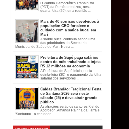
O Partido Democrático Trabalhista
(PDT) da Paraíba realizou, nesta
quarta-feira (29), uma reunião ...
Mais de 40 sorrisos devolvidos à
população: CEO fortalece o
cuidado com a saúde bucal em
Marí
A saúde bucal continua sendo uma
das prioridades da Secretaria
Municipal de Saúde de Marí. Nesta ...
Prefeitura de Sapé paga salários
dentro do mês trabalhado e injeta
R$ 12 milhões na economia
A Prefeitura de Sapé inicia, nesta
quinta-feira (30), o pagamento da folha
salarial dos servidores ...
Caldas Brandão: Tradicional Festa
de Santana 2026 será neste
sábado (25) e deve atrair grande
público
As atrações serão os cantores Kiel do
Acordeon, Amanda Rainha da Farra e
'Santanna - o cantador' ...