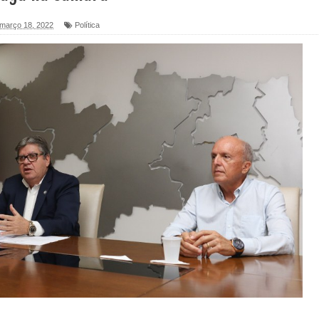
foram entregues pela Prefeitura de Sapé em 2026
, março 18, 2022
Política
6 será neste sábado (25) e deve atrair grande público
a ex-vereadora Neta do Sindicato
s para nova Casa de Acolhida e CRAS de Sapé
 do PDT durante Convenção em Brasília
IV FEIRA LITERÁRIA DO BREJO em Guarabira
nças em apoio à pré-candidatura de Denise Ribeiro à
blica do planeta com foco na qualificação dos serviços do