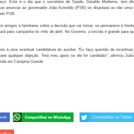
arço. Este é o dia que o secretário de Saúde, Geraldo Medeiros, tem dit
 de Daniella Ribeiro e prática repudiável revolta
e vai anunciar ao governador João Azevêdo (PSB) se disputará ou não uma
pelo PSB.
vir amigos e familiares sobre a decisão que vai tomar: se permanece à frent
s da vereadora Rosângela e afirma que parcelamentos
ará para campanha no mês de abril. No Governo, a torcida é grande para q
io à uma eventual candidatura do auxiliar. “Eu faço questão de incentivar
ara Programa CNH Social; veja documentação necessária!
farei qualquer objeção. Terá meu apoio se ele for candidato”, afirmou Joã
enda em Campina Grande.
book
Compartilhar no Twitter