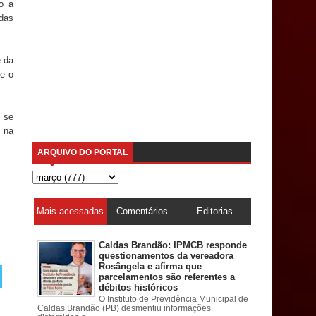
o a
 das
e da
ue o
, se
o na
ARQUIVO DO PORTAL
Mais acessadas
Comentários
Editorias
Caldas Brandão: IPMCB responde
questionamentos da vereadora
Rosângela e afirma que
parcelamentos são referentes a
débitos históricos
O Instituto de Previdência Municipal de
Caldas Brandão (PB) desmentiu informações