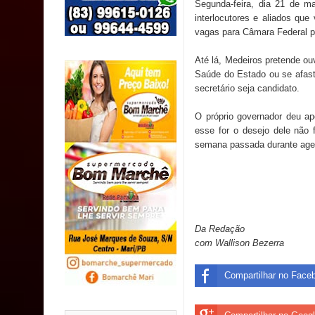
Segunda-feira, dia 21 de m
MULUNGU: Servidora revela Perseguição na Gestão
interlocutores e aliados qu
vagas para Câmara Federal 
população
Até lá, Medeiros pretende ou
Caldas Brandão: IPMCB responde questionamento
Saúde do Estado ou se afast
secretário seja candidato.
são referentes a débitos históricos
O próprio governador deu apo
INCLUSÃO: Prefeitura de Sapé abre inscrições p
esse for o desejo dele não 
semana passada durante ag
Da Redação
com Wallison Bezerra
Compartilhar no Face