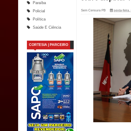
Paraíba
Saúde Bucal: Mais de 470 próteses dentárias já 
Sem Censura PB
sexta-feira
Policial
Política
Caldas Brandão: Tradicional Festa de Santana 202
Saúde E Ciência
Nota de pesar: Câmara de Marí lamenta a morte d
CORTESIA | PARCEIRO
Prefeito Major Sidnei busca em Brasília recurso
Denise Ribeiro toma posse no Diretório Nacional
Dois Gigantes da Poesia Paraibana inspiram a 
Vereador Davyd Matias reúne cerca de 200 lidera
Assembleia Legislativa
Mari marca presença no maior evento de saúde pú
SUS