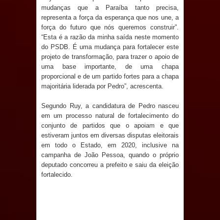
mudanças que a Paraíba tanto precisa,
e aquece economia para Festa de
representa a força da esperança que nos une, a
força do futuro que nós queremos construir”.
Santana
“Esta é a razão da minha saída neste momento
do PSDB. É uma mudança para fortalecer este
Saúde Bucal: Mais de 470 próteses
projeto de transformação, para trazer o apoio de
uma base importante, de uma chapa
dentárias já foram entregues pela
proporcional e de um partido fortes para a chapa
majoritária liderada por Pedro”, acrescenta.
Prefeitura de Sapé em 2026
Segundo Ruy, a candidatura de Pedro nasceu
Caldas Brandão: Tradicional Festa de
em um processo natural de fortalecimento do
conjunto de partidos que o apoiam e que
Santana 2026 será neste sábado (25)
estiveram juntos em diversas disputas eleitorais
em todo o Estado, em 2020, inclusive na
e deve atrair grande público
campanha de João Pessoa, quando o próprio
deputado concorreu a prefeito e saiu da eleição
fortalecido.
Nota de pesar: Câmara de Marí
lamenta a morte da ex-vereadora
Neta do Sindicato