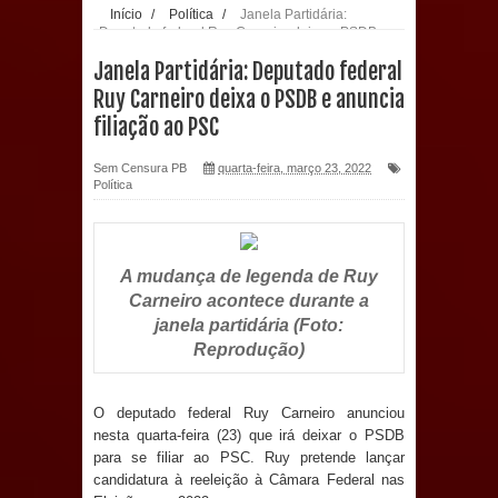
Início
/
Política
/
Janela Partidária:
Deputado federal Ruy Carneiro deixa o PSDB e
população: CEO fortalece o cuidado
anuncia filiação ao PSC
Janela Partidária: Deputado federal
com a saúde bucal em Marí
Ruy Carneiro deixa o PSDB e anuncia
filiação ao PSC
PDT da Paraíba faz reunião
Sem Censura PB
quarta-feira, março 23, 2022
preparativa para convenção estadual
Política
Prefeitura de Sapé paga salários
dentro do mês trabalhado e injeta R$
A mudança de legenda de Ruy
Carneiro acontece durante a
12 milhões na economia
janela partidária (Foto:
Reprodução)
Prefeitura de Sapé desenvolve ações
para preservar tamarindeiro e
O deputado federal Ruy Carneiro anunciou
nesta quarta-feira (23) que irá deixar o PSDB
para se filiar ao PSC. Ruy pretende lançar
revitalizar Memorial Augusto dos
candidatura à reeleição à Câmara Federal nas