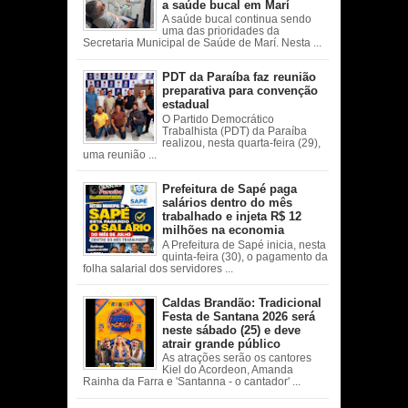
a saúde bucal em Marí
A saúde bucal continua sendo
uma das prioridades da
Secretaria Municipal de Saúde de Marí. Nesta ...
PDT da Paraíba faz reunião
preparativa para convenção
estadual
O Partido Democrático
Trabalhista (PDT) da Paraíba
realizou, nesta quarta-feira (29),
uma reunião ...
Prefeitura de Sapé paga
salários dentro do mês
trabalhado e injeta R$ 12
milhões na economia
A Prefeitura de Sapé inicia, nesta
quinta-feira (30), o pagamento da
folha salarial dos servidores ...
Caldas Brandão: Tradicional
Festa de Santana 2026 será
neste sábado (25) e deve
atrair grande público
As atrações serão os cantores
Kiel do Acordeon, Amanda
Rainha da Farra e 'Santanna - o cantador' ...