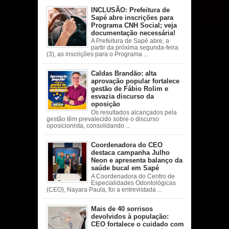
INCLUSÃO: Prefeitura de
Sapé abre inscrições para
Programa CNH Social; veja
documentação necessária!
A Prefeitura de Sapé abre, a
partir da próxima segunda-feira
(3), as inscrições para o Programa ...
Caldas Brandão: alta
aprovação popular fortalece
gestão de Fábio Rolim e
esvazia discurso da
oposição
Os resultados alcançados pela
gestão têm prevalecido sobre o discurso
oposicionista, consolidando ...
Coordenadora do CEO
destaca campanha Julho
Neon e apresenta balanço da
saúde bucal em Sapé
A Coordenadora do Centro de
Especialidades Odontológicas
(CEO), Nayara Paula, foi a entrevistada ...
Mais de 40 sorrisos
devolvidos à população:
CEO fortalece o cuidado com