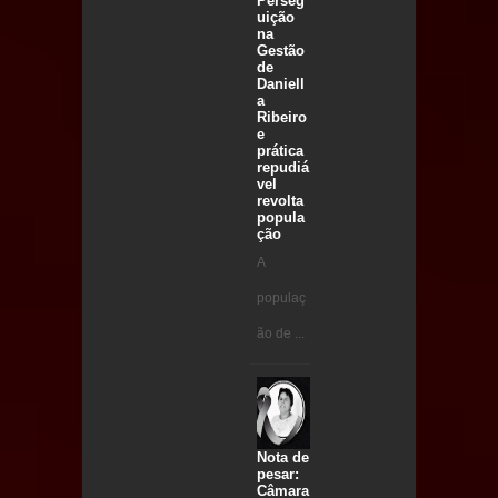
Perseg
uição
na
Gestão
de
Daniell
a
Ribeiro
e
prática
repudiá
vel
revolta
popula
ção
A
populaç
ão de ...
Nota de
pesar:
Câmara