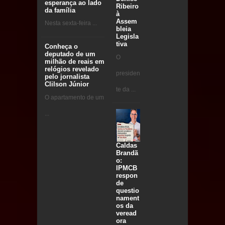
esperança ao lado
Ribeiro
da família
à
Assem
Nesta sexta-feira ...
bleia
Legisla
tiva
Conheça o
deputado de um
O
milhão de reais em
relógios revelado
presiden
pelo jornalista
Clilson Júnior
te da ...
O apartamento de um
...
Caldas
Brandã
o:
IPMCB
respon
de
questio
nament
os da
veread
ora