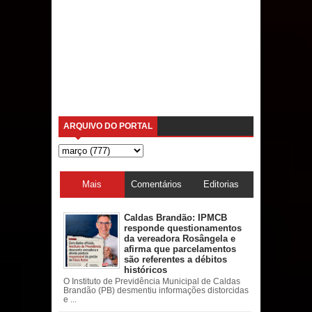
ARQUIVO DO PORTAL
Mais
Comentários
Editorias
acessadas
Caldas Brandão: IPMCB
responde questionamentos
da vereadora Rosângela e
afirma que parcelamentos
são referentes a débitos
históricos
O Instituto de Previdência Municipal de Caldas
Brandão (PB) desmentiu informações distorcidas
e ...