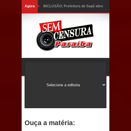
Agora
INCLUSÃO: Prefeitura de Sapé abre
inscrições para Programa CNH
Social; veja documentação
necessária!
Caldas Brandão: alta aprovação
popular fortalece gestão de Fábio
Rolim e esvazia discurso da oposição
Coordenadora do CEO destaca
campanha Julho Neon e apresenta
balanço da saúde bucal em Sapé
Ouça a matéria:
Mais de 40 sorrisos devolvidos à