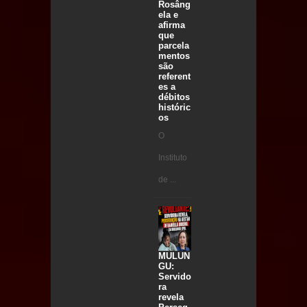
Rosâng
ela e
afirma
que
parcela
mentos
são
referent
es a
débitos
históric
os
O
Instituto
de ...
MULUN
GU:
Servido
ra
revela