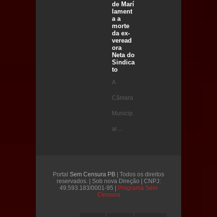
de Marí
lament
a a
morte
da ex-
veread
ora
Neta do
Sindica
to
A
Câmara
Municip
al ...
Portal
Sem Censura PB
| Todos os direitos
reservados. | Sob nova Direção | CNPJ:
49.593.183/0001-95 |
Programa Sem
Censura