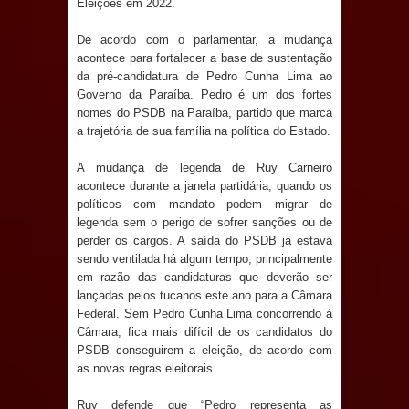
Eleições em 2022.
Anjos
De acordo com o parlamentar, a mudança
O verdadeiro oxigênio do Estado
acontece para fortalecer a base de sustentação
da pré-candidatura de Pedro Cunha Lima ao
Democrático de Direito – Bacharela
Governo da Paraíba. Pedro é um dos fortes
nomes do PSDB na Paraíba, partido que marca
aborda de maneira inédita no mundo
a trajetória de sua família na política do Estado.
jurídico brasileiro, temas polêmicos;
A mudança de legenda de Ruy Carneiro
acontece durante a janela partidária, quando os
Confira!
políticos com mandato podem migrar de
legenda sem o perigo de sofrer sanções ou de
Prefeitura de Sapé promove
perder os cargos. A saída do PSDB já estava
sendo ventilada há algum tempo, principalmente
campanha Julho Neon com ações de
em razão das candidaturas que deverão ser
lançadas pelos tucanos este ano para a Câmara
conscientização sobre saúde bucal
Federal. Sem Pedro Cunha Lima concorrendo à
Câmara, fica mais difícil de os candidatos do
PSDB conseguirem a eleição, de acordo com
Caldas Brandão: gestão municipal
as novas regras eleitorais.
antecipa pagamento do mês de julho
Ruy defende que “Pedro representa as