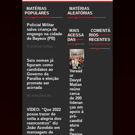
MATÉRIAS
MATÉRIAS
POPULARES
ALEATÓRIAS
Policial Militar
salva criança de
MAIS
COMENTÁ
engasgo na cidade
ACESSA
RIOS
de Bayeux (PB)
DAS
RECENTES
O policial militar ...
Seis nomes já
figuram como
candidatos ao
Veread
Governo da
or
Paraíba e eleição
Davyd
promete ser
Matias
acirrada
reúne
cerca
As eleições de ...
de 200
lideran
ças em
VÍDEO: “Que 2022
apoio à
possa trazer de
pré-
volta a alegria dos
candid
reencontros” diz
atura
João Azevêdo em
de
mensagem de
Denise