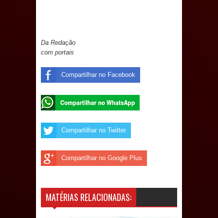
Prefeito Major Sidnei busca em
Brasília recursos para nova Casa de
Da Redação
com portais
Acolhida e CRAS de Sapé
Compartilhar no Facebook
Denise Ribeiro toma posse no
Diretório Nacional do PDT durante
Convenção em Brasília
Compartilhar no Twitter
Dois Gigantes da Poesia Paraibana
Compartilhar no Google Plus
inspiram a IV FEIRA LITERÁRIA DO
BREJO em Guarabira
MATÉRIAS RELACIONADAS:
Vereador Davyd Matias reúne cerca