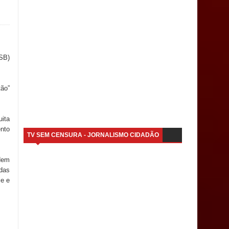
SB)
tão”
uita
ento
TV SEM CENSURA - JORNALISMO CIDADÃO
ndem
adas
je e