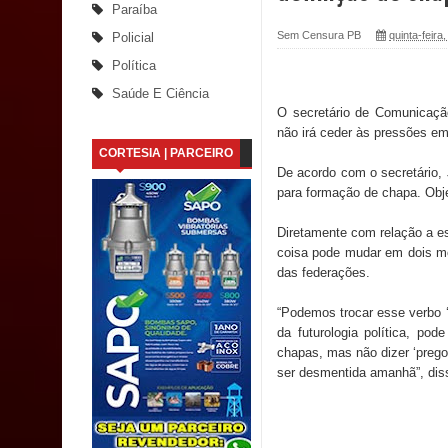
Paraíba
Santana
Sem Censura PB
quinta-feira
Policial
Política
Saúde Bucal: Mais de 470 próteses dentárias já 
Saúde E Ciência
O secretário de Comunicaçã
Caldas Brandão: Tradicional Festa de Santana 202
não irá ceder às pressões em
CORTESIA | PARCEIRO
Nota de pesar: Câmara de Marí lamenta a morte d
De acordo com o secretário,
para formação de chapa. Obje
Prefeito Major Sidnei busca em Brasília recurso
Diretamente com relação a e
Denise Ribeiro toma posse no Diretório Nacional
coisa pode mudar em dois mo
das federações.
Dois Gigantes da Poesia Paraibana inspiram a 
“Podemos trocar esse verbo ‘f
Vereador Davyd Matias reúne cerca de 200 lidera
da futurologia política, po
chapas, mas não dizer ‘prego
Assembleia Legislativa
ser desmentida amanhã”, diss
Mari marca presença no maior evento de saúde pú