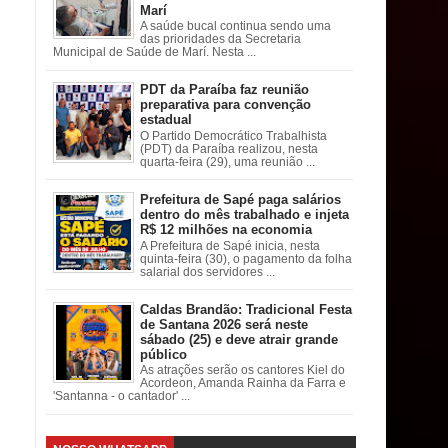
Marí
A saúde bucal continua sendo uma
das prioridades da Secretaria
Municipal de Saúde de Marí. Nesta ...
PDT da Paraíba faz reunião
preparativa para convenção
estadual
O Partido Democrático Trabalhista
(PDT) da Paraíba realizou, nesta
quarta-feira (29), uma reunião ...
Prefeitura de Sapé paga salários
dentro do mês trabalhado e injeta
R$ 12 milhões na economia
A Prefeitura de Sapé inicia, nesta
quinta-feira (30), o pagamento da folha
salarial dos servidores ...
Caldas Brandão: Tradicional Festa
de Santana 2026 será neste
sábado (25) e deve atrair grande
público
As atrações serão os cantores Kiel do
Acordeon, Amanda Rainha da Farra e
'Santanna - o cantador' ...