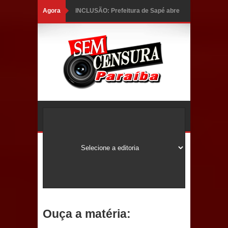
Agora
INCLUSÃO: Prefeitura de Sapé abre
inscrições para Programa CNH
Social; veja documentação
necessária!
Caldas Brandão: alta aprovação
popular fortalece gestão de Fábio
Rolim e esvazia discurso da oposição
Coordenadora do CEO destaca
campanha Julho Neon e apresenta
balanço da saúde bucal em Sapé
Ouça a matéria:
Mais de 40 sorrisos devolvidos à