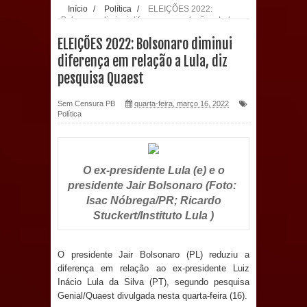
Início
/
Política
/
ELEIÇÕES 2022:
Bolsonaro diminui diferença em relação a Lula,
população: CEO fortalece o cuidado
diz pesquisa Quaest
ELEIÇÕES 2022: Bolsonaro diminui
com a saúde bucal em Marí
diferença em relação a Lula, diz
pesquisa Quaest
PDT da Paraíba faz reunião
Sem Censura PB
quarta-feira, março 16, 2022
preparativa para convenção estadual
Política
Prefeitura de Sapé paga salários
dentro do mês trabalhado e injeta R$
O ex-presidente Lula (e) e o
presidente Jair Bolsonaro (Foto:
12 milhões na economia
Isac Nóbrega/PR; Ricardo
Stuckert/Instituto Lula )
Prefeitura de Sapé desenvolve ações
para preservar tamarindeiro e
O presidente Jair Bolsonaro (PL) reduziu a
diferença em relação ao ex-presidente Luiz
Inácio Lula da Silva (PT), segundo pesquisa
revitalizar Memorial Augusto dos
Genial/Quaest divulgada nesta quarta-feira (16).