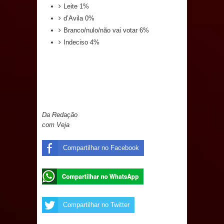
Leite 1%
Prefeito Major Sidnei busca em
d’Avila 0%
Branco/nulo/não vai votar 6%
Brasília recursos para nova Casa de
Indeciso 4%
Acolhida e CRAS de Sapé
Denise Ribeiro toma posse no
Diretório Nacional do PDT durante
Da Redação
Convenção em Brasília
com Veja
Dois Gigantes da Poesia Paraibana
Compartilhar no Facebook
inspiram a IV FEIRA LITERÁRIA DO
BREJO em Guarabira
Compartilhar no Twitter
Vereador Davyd Matias reúne cerca