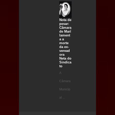
Nota de
pesar:
Câmara
de Marí
lament
a a
morte
da ex-
veread
ora
Neta do
Sindica
to
A
Câmara
Municip
al ...