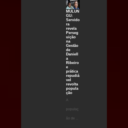
MULUN
GU:
Servido
ra
revela
Perseg
uição
na
Gestão
de
Daniell
a
Ribeiro
e
prática
repudiá
vel
revolta
popula
ção
A
populaç
ão de ...