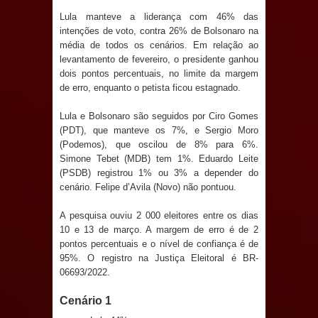
Anjos
Lula manteve a liderança com 46% das
intenções de voto, contra 26% de Bolsonaro na
O verdadeiro oxigênio do Estado
média de todos os cenários. Em relação ao
levantamento de fevereiro, o presidente ganhou
Democrático de Direito – Bacharela
dois pontos percentuais, no limite da margem
de erro, enquanto o petista ficou estagnado.
aborda de maneira inédita no mundo
Lula e Bolsonaro são seguidos por Ciro Gomes
jurídico brasileiro, temas polêmicos;
(PDT), que manteve os 7%, e Sergio Moro
(Podemos), que oscilou de 8% para 6%.
Confira!
Simone Tebet (MDB) tem 1%. Eduardo Leite
(PSDB) registrou 1% ou 3% a depender do
Prefeitura de Sapé promove
cenário. Felipe d’Avila (Novo) não pontuou.
campanha Julho Neon com ações de
A pesquisa ouviu 2 000 eleitores entre os dias
10 e 13 de março. A margem de erro é de 2
conscientização sobre saúde bucal
pontos percentuais e o nível de confiança é de
95%. O registro na Justiça Eleitoral é BR-
06693/2022.
Caldas Brandão: gestão municipal
Cenário 1
antecipa pagamento do mês de julho