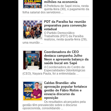
milhões na economia
A Prefeitura de Sapé inicia, nesta
quinta-feira (30), o pagamento da
folha salarial dos servidores ...
PDT da Paraíba faz reunião
preparativa para convenção
estadual
O Partido Democrático
Trabalhista (PDT) da Paraíba
realizou, nesta quarta-feira (29),
uma reunião ...
Coordenadora do CEO
destaca campanha Julho
Neon e apresenta balanço da
saúde bucal em Sapé
A Coordenadora do Centro de
Especialidades Odontológicas
(CEO), Nayara Paula, foi a entrevistada ...
Caldas Brandão: alta
aprovação popular fortalece
gestão de Fábio Rolim e
esvazia discurso da
oposição
Os resultados alcançados pela
gestão têm prevalecido sobre o discurso
oposicionista, consolidando ...