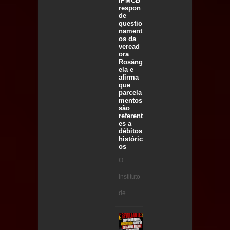
IPMCB
respon
de
questio
nament
os da
veread
ora
Rosâng
ela e
afirma
que
parcela
mentos
são
referent
es a
débitos
históric
os
O
Instituto
de ...