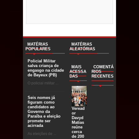
MATÉRIAS
MATÉRIAS
POPULARES
ALEATÓRIAS
Policial Militar
salva criança de
MAIS
COMENTÁ
engasgo na cidade
ACESSA
RIOS
de Bayeux (PB)
DAS
RECENTES
O policial militar ...
Seis nomes já
figuram como
candidatos ao
Veread
Governo da
or
Paraíba e eleição
Davyd
promete ser
Matias
acirrada
reúne
cerca
As eleições de ...
de 200