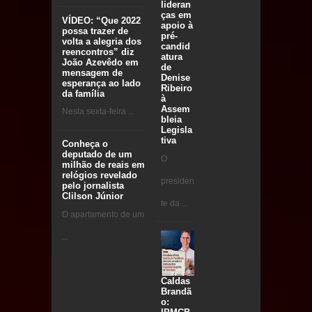
lideran
ças em
VÍDEO: “Que 2022
apoio à
possa trazer de
pré-
volta a alegria dos
candid
reencontros” diz
atura
João Azevêdo em
de
mensagem de
Denise
esperança ao lado
Ribeiro
da família
à
Assem
Nesta sexta-feira ...
bleia
Legisla
tiva
Conheça o
deputado de um
O
milhão de reais em
relógios revelado
presiden
pelo jornalista
Clilson Júnior
te da ...
O apartamento de um
...
Caldas
Brandã
o: