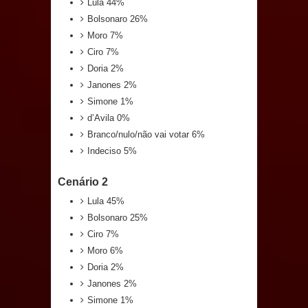
Lula 44%
e aquece economia para Festa de
Bolsonaro 26%
Moro 7%
Santana
Ciro 7%
Doria 2%
Saúde Bucal: Mais de 470 próteses
Janones 2%
Simone 1%
dentárias já foram entregues pela
d’Avila 0%
Prefeitura de Sapé em 2026
Branco/nulo/não vai votar 6%
Indeciso 5%
Caldas Brandão: Tradicional Festa de
Cenário 2
Santana 2026 será neste sábado (25)
Lula 45%
e deve atrair grande público
Bolsonaro 25%
Ciro 7%
Nota de pesar: Câmara de Marí
Moro 6%
Doria 2%
lamenta a morte da ex-vereadora
Janones 2%
Simone 1%
Neta do Sindicato