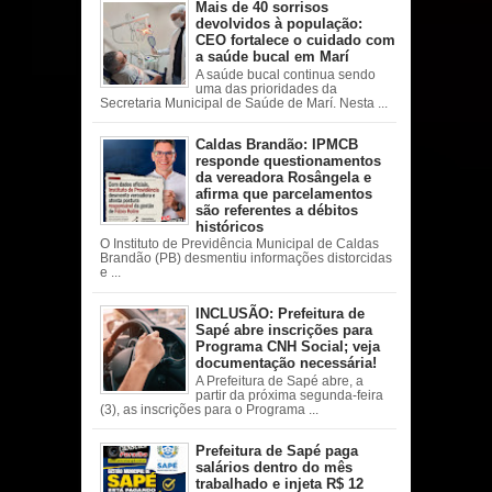
Mais de 40 sorrisos
devolvidos à população:
CEO fortalece o cuidado com
a saúde bucal em Marí
A saúde bucal continua sendo
uma das prioridades da
Secretaria Municipal de Saúde de Marí. Nesta ...
Caldas Brandão: IPMCB
responde questionamentos
da vereadora Rosângela e
afirma que parcelamentos
são referentes a débitos
históricos
O Instituto de Previdência Municipal de Caldas
Brandão (PB) desmentiu informações distorcidas
e ...
INCLUSÃO: Prefeitura de
Sapé abre inscrições para
Programa CNH Social; veja
documentação necessária!
A Prefeitura de Sapé abre, a
partir da próxima segunda-feira
(3), as inscrições para o Programa ...
Prefeitura de Sapé paga
salários dentro do mês
trabalhado e injeta R$ 12