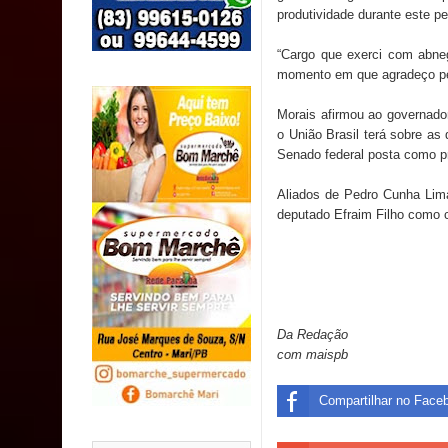
SUS
produtividade durante este pe
MULUNGU: Servidora revela Perseguição na Gestão
“Cargo que exerci com abnega
momento em que agradeço pela
população
Morais afirmou ao governador
Caldas Brandão: IPMCB responde questionamento
o União Brasil terá sobre as 
Senado federal posta como pr
são referentes a débitos históricos
Aliados de Pedro Cunha Lima
deputado Efraim Filho como 
Da Redação
com maispb
Compartilhar no Face