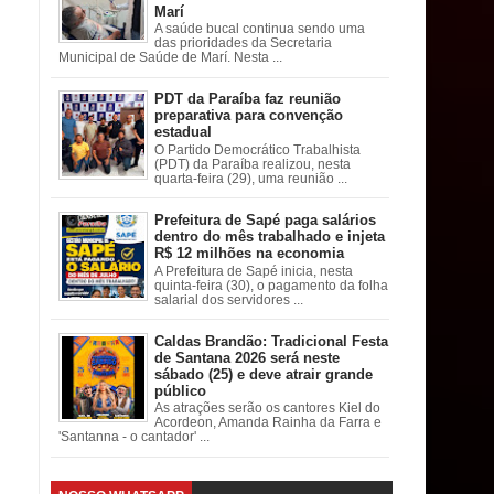
Marí
A saúde bucal continua sendo uma
das prioridades da Secretaria
Municipal de Saúde de Marí. Nesta ...
PDT da Paraíba faz reunião
preparativa para convenção
estadual
O Partido Democrático Trabalhista
(PDT) da Paraíba realizou, nesta
quarta-feira (29), uma reunião ...
Prefeitura de Sapé paga salários
dentro do mês trabalhado e injeta
R$ 12 milhões na economia
A Prefeitura de Sapé inicia, nesta
quinta-feira (30), o pagamento da folha
salarial dos servidores ...
Caldas Brandão: Tradicional Festa
de Santana 2026 será neste
sábado (25) e deve atrair grande
público
As atrações serão os cantores Kiel do
Acordeon, Amanda Rainha da Farra e
'Santanna - o cantador' ...