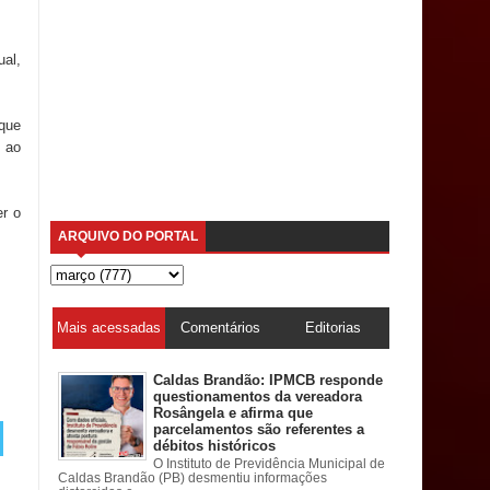
ual,
 que
o ao
er o
ARQUIVO DO PORTAL
Mais acessadas
Comentários
Editorias
Caldas Brandão: IPMCB responde
questionamentos da vereadora
Rosângela e afirma que
parcelamentos são referentes a
débitos históricos
O Instituto de Previdência Municipal de
Caldas Brandão (PB) desmentiu informações