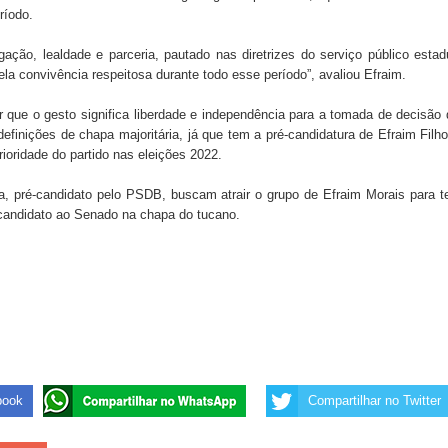
ríodo.
 de Daniella Ribeiro e prática repudiável revolta
ção, lealdade e parceria, pautado nas diretrizes do serviço público estad
 convivência respeitosa durante todo esse período”, avaliou Efraim.
 que o gesto significa liberdade e independência para a tomada de decisão
s da vereadora Rosângela e afirma que parcelamentos
definições de chapa majoritária, já que tem a pré-candidatura de Efraim Filh
ioridade do partido nas eleições 2022.
, pré-candidato pelo PSDB, buscam atrair o grupo de Efraim Morais para t
candidato ao Senado na chapa do tucano.
book
Compartilhar no Twitter