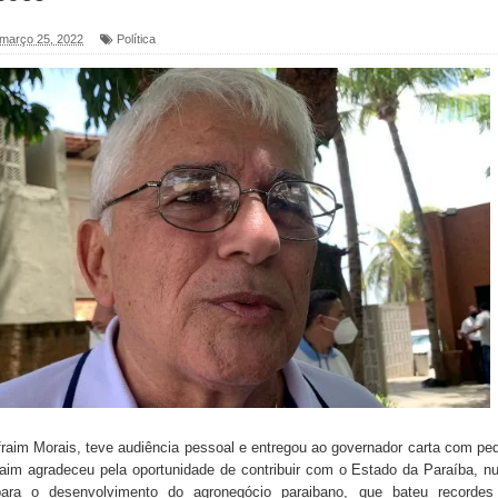
, março 25, 2022
Política
foram entregues pela Prefeitura de Sapé em 2026
6 será neste sábado (25) e deve atrair grande público
a ex-vereadora Neta do Sindicato
s para nova Casa de Acolhida e CRAS de Sapé
 do PDT durante Convenção em Brasília
IV FEIRA LITERÁRIA DO BREJO em Guarabira
nças em apoio à pré-candidatura de Denise Ribeiro à
Efraim Morais, teve audiência pessoal e entregou ao governador carta com pe
blica do planeta com foco na qualificação dos serviços do
raim agradeceu pela oportunidade de contribuir com o Estado da Paraíba, 
para o desenvolvimento do agronegócio paraibano, que bateu recordes