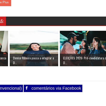
le Plus
S:
cerca
Denise Ribeiro passa a integrar o
ELEIÇÕES 2026: Pré-candidatura 
D...
D...
nvencional)
comentários via Facebook