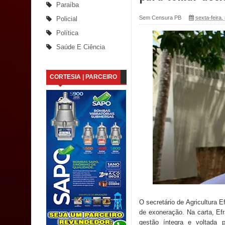
Paraíba
Santana
Sem Censura PB
sexta-feira
Policial
Política
Saúde Bucal: Mais de 470 próteses dentárias já 
Saúde E Ciência
Caldas Brandão: Tradicional Festa de Santana 202
CORTESIA | PARCEIRO
Nota de pesar: Câmara de Marí lamenta a morte d
Prefeito Major Sidnei busca em Brasília recurso
Denise Ribeiro toma posse no Diretório Nacional
Dois Gigantes da Poesia Paraibana inspiram a 
Vereador Davyd Matias reúne cerca de 200 lidera
Assembleia Legislativa
O secretário de Agricultura 
Mari marca presença no maior evento de saúde pú
de exoneração. Na carta, Ef
gestão íntegra e voltada 