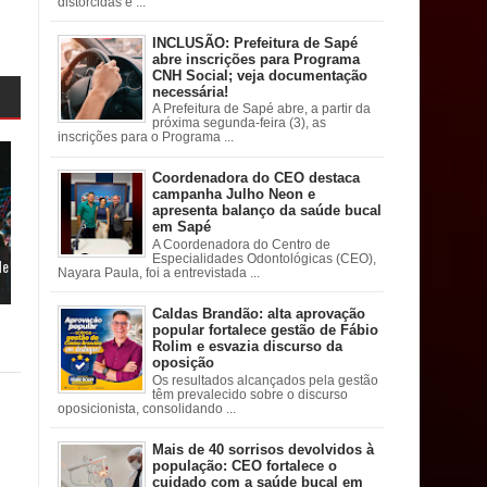
distorcidas e ...
INCLUSÃO: Prefeitura de Sapé
abre inscrições para Programa
CNH Social; veja documentação
necessária!
A Prefeitura de Sapé abre, a partir da
próxima segunda-feira (3), as
inscrições para o Programa ...
Coordenadora do CEO destaca
campanha Julho Neon e
apresenta balanço da saúde bucal
em Sapé
A Coordenadora do Centro de
Especialidades Odontológicas (CEO),
de
Nayara Paula, foi a entrevistada ...
Caldas Brandão: alta aprovação
popular fortalece gestão de Fábio
Rolim e esvazia discurso da
oposição
Os resultados alcançados pela gestão
têm prevalecido sobre o discurso
oposicionista, consolidando ...
Mais de 40 sorrisos devolvidos à
população: CEO fortalece o
cuidado com a saúde bucal em