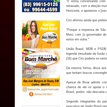
"E estou conversando com 
SUS
retrasado, com a eleição mun
Horizonte, e apoiamos o [sec
MULUNGU: Servidora revela Perseguição na Gestão
Ciro afirmou ainda que prete
população
"Porque a imprensa de São 
Caldas Brandão: IPMCB responde questionamento
Moro, com [o governador de 
estou em outra."
são referentes a débitos históricos
União Brasil, MDB e PSDB 
legenda (resultado da fusão
(16) que Ciro poderia se sen
Da mesma forma, disse aos 
que tentam buscar convergênc
Apesar de Bivar admitir con
chance de ele vir apoiar o 
Brasil, porém, não descarta 
Segundo integrantes do par
executiva da União Brasil ne