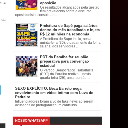
r a
oposição
Os resultados alcançados pela gestão
têm prevalecido sobre o discurso
oposicionista, consolidando ...
o da
Prefeitura de Sapé paga salários
dentro do mês trabalhado e injeta
R$ 12 milhões na economia
A Prefeitura de Sapé inicia, nesta
quinta-feira (30), o pagamento da folha
salarial dos servidores ...
PDT da Paraíba faz reunião
preparativa para convenção
estadual
O Partido Democrático Trabalhista
(PDT) da Paraíba realizou, nesta
quarta-feira (29), uma reunião ...
SEXO EXPLÍCITO: Beca Barreto nega
envolvimento em vídeo íntimo com Luva de
Pedreiro
Influenciadores foram alvo de fake news ao serem
acusados de protagonizar um conteúdo ...
NOSSO WHATSAPP