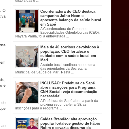
distorcidas e ...
. O
Coordenadora do CEO destaca
campanha Julho Neon e
tiva
apresenta balanço da saúde bucal
em Sapé
A Coordenadora do Centro de
Especialidades Odontológicas (CEO),
Nayara Paula, foi a entrevistada ...
orte
Mais de 40 sorrisos devolvidos à
população: CEO fortalece o
cuidado com a saúde bucal em
Marí
quem
A saúde bucal continua sendo uma
das prioridades da Secretaria
Municipal de Saúde de Marí. Nesta ...
to,
INCLUSÃO: Prefeitura de Sapé
io é
abre inscrições para Programa
CNH Social; veja documentação
necessária!
A Prefeitura de Sapé abre, a partir da
 de
próxima segunda-feira (3), as
 que
inscrições para o Programa ...
Caldas Brandão: alta aprovação
popular fortalece gestão de Fábio
a ao
Rolim e esvazia discurso da