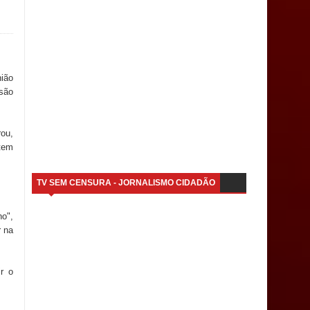
nião
isão
ou,
utem
TV SEM CENSURA - JORNALISMO CIDADÃO
ho",
r na
r o