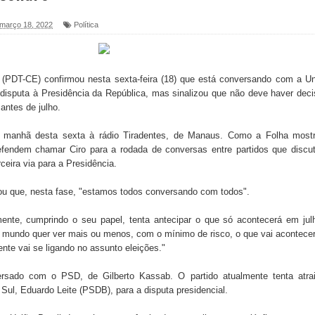
, março 18, 2022
Política
foram entregues pela Prefeitura de Sapé em 2026
(PDT-CE) confirmou nesta sexta-feira (18) que está conversando com a U
6 será neste sábado (25) e deve atrair grande público
disputa à Presidência da República, mas sinalizou que não deve haver dec
antes de julho.
a ex-vereadora Neta do Sindicato
a manhã desta sexta à rádio Tiradentes, de Manaus. Como a Folha mostr
s para nova Casa de Acolhida e CRAS de Sapé
defendem chamar Ciro para a rodada de conversas entre partidos que disc
eira via para a Presidência.
 do PDT durante Convenção em Brasília
mou que, nesta fase, "estamos todos conversando com todos".
IV FEIRA LITERÁRIA DO BREJO em Guarabira
ente, cumprindo o seu papel, tenta antecipar o que só acontecerá em jul
nças em apoio à pré-candidatura de Denise Ribeiro à
o mundo quer ver mais ou menos, com o mínimo de risco, o que vai acontece
nte vai se ligando no assunto eleições."
rsado com o PSD, de Gilberto Kassab. O partido atualmente tenta atrai
Sul, Eduardo Leite (PSDB), para a disputa presidencial.
blica do planeta com foco na qualificação dos serviços do