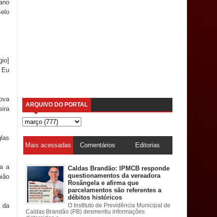
ano
Belo
io]
. Eu
ova
ARQUIVO DO PORTAL
eira
las
Mais acessadas
Comentários
Editorias
la a
Caldas Brandão: IPMCB responde
questionamentos da vereadora
nião
Rosângela e afirma que
parcelamentos são referentes a
débitos históricos
 da
O Instituto de Previdência Municipal de
Caldas Brandão (PB) desmentiu informações