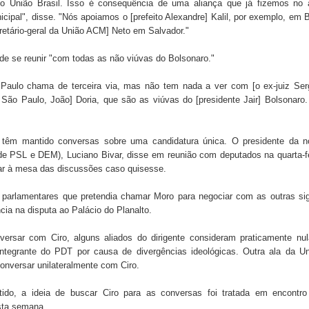
o União Brasil. Isso é consequência de uma aliança que já fizemos no 
icipal", disse. "Nós apoiamos o [prefeito Alexandre] Kalil, por exemplo, em 
retário-geral da União ACM] Neto em Salvador."
 de Daniella Ribeiro e prática repudiável revolta
nde se reunir "com todas as não viúvas do Bolsonaro."
Paulo chama de terceira via, mas não tem nada a ver com [o ex-juiz Serg
s da vereadora Rosângela e afirma que parcelamentos
São Paulo, João] Doria, que são as viúvas do [presidente Jair] Bolsonaro
têm mantido conversas sobre uma candidatura única. O presidente da n
 de PSL e DEM), Luciano Bivar, disse em reunião com deputados na quarta-f
tar à mesa das discussões caso quisesse.
parlamentares que pretendia chamar Moro para negociar com as outras sig
ia na disputa ao Palácio do Planalto.
versar com Ciro, alguns aliados do dirigente consideram praticamente nu
integrante do PDT por causa de divergências ideológicas. Outra ala da U
conversar unilateralmente com Ciro.
tido, a ideia de buscar Ciro para as conversas foi tratada em encontro
sta semana.