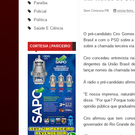
Paraíba
Santana
Sem Censura PB
sexta-feira
Policial
Política
Saúde Bucal: Mais de 470 próteses dentárias já 
Saúde E Ciência
O pré-candidato Ciro Gomes 
Caldas Brandão: Tradicional Festa de Santana 202
Brasil e com o PSD sobre a 
sobre a chamada terceira via 
CORTESIA | PARCEIRO
Nota de pesar: Câmara de Marí lamenta a morte d
Ciro concedeu entrevista n
Prefeito Major Sidnei busca em Brasília recurso
dirigentes da União Brasil 
lançar nomes da chamada terc
Denise Ribeiro toma posse no Diretório Nacional
À rádio o pré-candidato afir
Dois Gigantes da Poesia Paraibana inspiram a 
"E nossa imprensa, naturalm
Vereador Davyd Matias reúne cerca de 200 lidera
disse. "Por que? Porque tod
opinião pública que gradualme
Assembleia Legislativa
Ciro afirmou que tem conve
governador do Rio Grande do 
Mari marca presença no maior evento de saúde pú