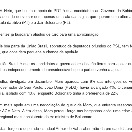
CM Neto, que busca o apoio do PDT à sua candidatura ao Governo da Bahia
ia sentido conversar com apenas uma ala das siglas que querem uma alterna
Lula da Silva (PT) e a Jair Bolsonaro (PL).
gentes já buscaram aliados de Ciro para uma aproximação.
e boa parte da União Brasil, sobretudo de deputados oriundos do PSL, tem f
la, que considera pequena a chance de apoiá-lo.
ião Brasil é que os candidatos a governadores ficarão livres para apoiar 
tros independentemente do presidenciável que o partido venha a apoiar.
folha, divulgada em dezembro, Moro aparecia com 9% das intenções de vo
governador de São Paulo, João Doria (PSDB), havia alcançado 4%. O cenár
Lula, isolado com 48%, enquanto Bolsonaro tinha a preferência de 22%.
em mais apoio em uma negociação do que o de Moro, que enfrenta reservas
 e ACM Neto. Além disso, Moro perdeu força nas barganhas após uma crise
regional mais consistente do ex-ministro de Bolsonaro.
as forçou o deputado estadual Arthur do Val a abrir mão da pré-candidatur