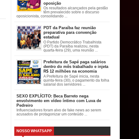
oposição
Os resultados alcançados pela gestão
têm prevalecido sobre o discurso
oposicionista, consolidando ...
PDT da Paraíba faz reunião
preparativa para convenção
estadual
O Partido Democrático Trabalhista
(PDT) da Paraíba realizou, nesta
quarta-feira (29), uma reunião ...
Prefeitura de Sapé paga salários
dentro do mês trabalhado e injeta
R$ 12 milhões na economia
A Prefeitura de Sapé inicia, nesta
quinta-feira (30), o pagamento da folha
salarial dos servidores ...
SEXO EXPLÍCITO: Beca Barreto nega
envolvimento em vídeo íntimo com Luva de
Pedreiro
Influenciadores foram alvo de fake news ao serem
acusados de protagonizar um conteúdo ...
NOSSO WHATSAPP