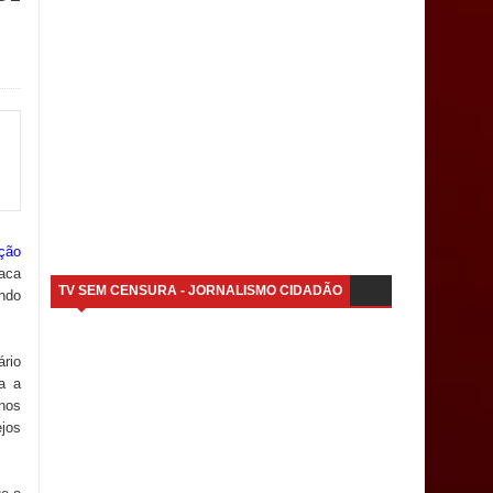
ição
taca
TV SEM CENSURA - JORNALISMO CIDADÃO
undo
ário
a a
nos
jos