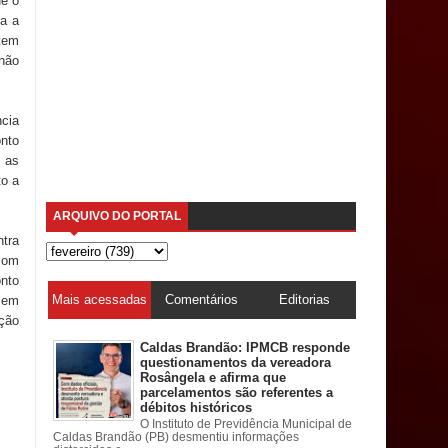
ue o
a a
 tem
 não
ncia
onto
 as
to a
ARQUIVO DO PORTAL
ntra
com
nto
Mais acessadas
Comentários
Editorias
s em
ação
Caldas Brandão: IPMCB responde
questionamentos da vereadora
Rosângela e afirma que
parcelamentos são referentes a
débitos históricos
O Instituto de Previdência Municipal de
Caldas Brandão (PB) desmentiu informações