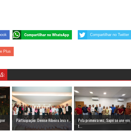
book
Compartilhar no Twitter
le Plus
S:
 por
Participação: Denise Ribeiro leva e...
Pela primeira vez, Sapé se une em
t...