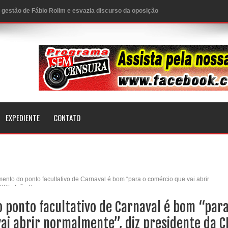
 gestão de Fábio Rolim e esvazia discurso da oposição
on e apresenta balanço da saúde bucal em Sapé
 fortalece o cuidado com a saúde bucal em Marí
venção estadual
rabalhado e injeta R$ 12 milhões na economia
ar tamarindeiro e revitalizar Memorial Augusto dos Anjos
EXPEDIENTE
CONTATO
Direito – Bacharela aborda de maneira inédita no mundo
:
n com ações de conscientização sobre saúde bucal
nto do ponto facultativo de Carnaval é bom “para o comércio que vai abrir
mento do mês de julho e aquece economia para Festa de
a CDL João Pessoa
 ponto facultativo de Carnaval é bom “par
ai abrir normalmente”, diz presidente da C