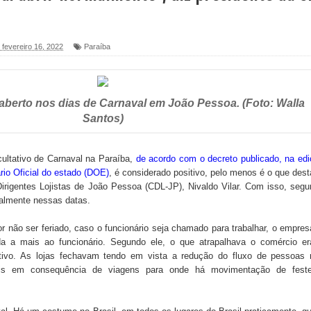
foram entregues pela Prefeitura de Sapé em 2026
6 será neste sábado (25) e deve atrair grande público
, fevereiro 16, 2022
Paraíba
a ex-vereadora Neta do Sindicato
s para nova Casa de Acolhida e CRAS de Sapé
 aberto nos dias de Carnaval em João Pessoa. (Foto: Walla
Santos)
 do PDT durante Convenção em Brasília
IV FEIRA LITERÁRIA DO BREJO em Guarabira
ultativo de Carnaval na Paraíba,
de acordo com o decreto publicado, na ed
ário Oficial do estado (DOE)
, é considerado positivo, pelo menos é o que des
nças em apoio à pré-candidatura de Denise Ribeiro à
irigentes Lojistas de João Pessoa (CDL-JP), Nivaldo Vilar. Com isso, seg
rmalmente nessas datas.
or não ser feriado, caso o funcionário seja chamado para trabalhar, o empres
blica do planeta com foco na qualificação dos serviços do
a a mais ao funcionário. Segundo ele, o que atrapalhava o comércio er
ativo. As lojas fechavam tendo em vista a redução do fluxo de pessoas 
iais em consequência de viagens para onde há movimentação de feste
 de Daniella Ribeiro e prática repudiável revolta