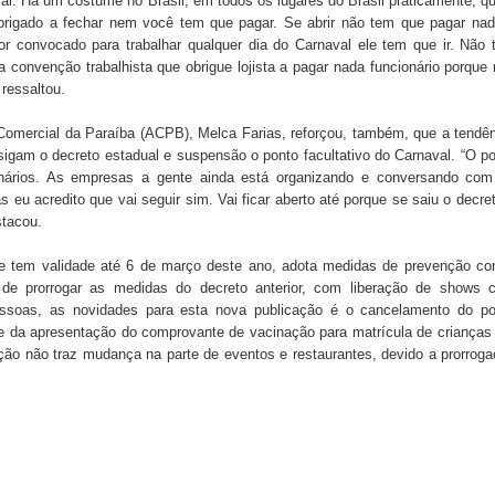
val. Há um costume no Brasil, em todos os lugares do Brasil praticamente, q
brigado a fechar nem você tem que pagar. Se abrir não tem que pagar nad
for convocado para trabalhar qualquer dia do Carnaval ele tem que ir. Não
s da vereadora Rosângela e afirma que parcelamentos
convenção trabalhista que obrigue lojista a pagar nada funcionário porque
 ressaltou.
Comercial da Paraíba (ACPB), Melca Farias, reforçou, também, que a tendê
gam o decreto estadual e suspensão o ponto facultativo do Carnaval. “O p
ara Programa CNH Social; veja documentação necessária!
ionários. As empresas a gente ainda está organizando e conversando com
 eu acredito que vai seguir sim. Vai ficar aberto até porque se saiu o decre
stacou.
e tem validade até 6 de março deste ano, adota medidas de prevenção co
 de prorrogar as medidas do decreto anterior, com liberação de shows 
essoas, as novidades para esta nova publicação é o cancelamento do po
ade da apresentação do comprovante de vacinação para matrícula de criança
ção não traz mudança na parte de eventos e restaurantes, devido a prorrog