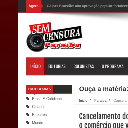
Agora
Caldas Brandão: alta aprovação popular fortalece
Coordenadora do CEO destaca campanha Julho Ne
Mais de 40 sorrisos devolvidos à população: CEO
PDT da Paraíba faz reunião preparativa para con
Prefeitura de Sapé paga salários dentro do mês t
Prefeitura de Sapé desenvolve ações para preserv
INÍCIO
EDITORIAS
COLUNISTAS
O PROGRAMA
O verdadeiro oxigênio do Estado Democrático de 
jurídico brasileiro, temas polêmicos; Confira!
Ouça a matéria
CATEGORIAS
Prefeitura de Sapé promove campanha Julho Neo
Brasil E Cotidiano
Início
/
Paraíba
/
Cancelame
Caldas Brandão: gestão municipal antecipa paga
normalmente”, diz presidente d
Cidades
Cancelamento do
Esportes
Santana
Mundo
o comércio que v