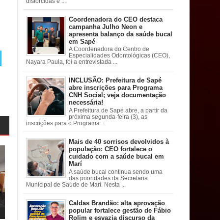
distorcidas e ...
Coordenadora do CEO destaca
campanha Julho Neon e
apresenta balanço da saúde bucal
em Sapé
A Coordenadora do Centro de
Especialidades Odontológicas (CEO),
Nayara Paula, foi a entrevistada ...
INCLUSÃO: Prefeitura de Sapé
abre inscrições para Programa
CNH Social; veja documentação
necessária!
A Prefeitura de Sapé abre, a partir da
próxima segunda-feira (3), as
inscrições para o Programa ...
Mais de 40 sorrisos devolvidos à
população: CEO fortalece o
cuidado com a saúde bucal em
Marí
A saúde bucal continua sendo uma
das prioridades da Secretaria
Municipal de Saúde de Marí. Nesta ...
Caldas Brandão: alta aprovação
popular fortalece gestão de Fábio
Rolim e esvazia discurso da