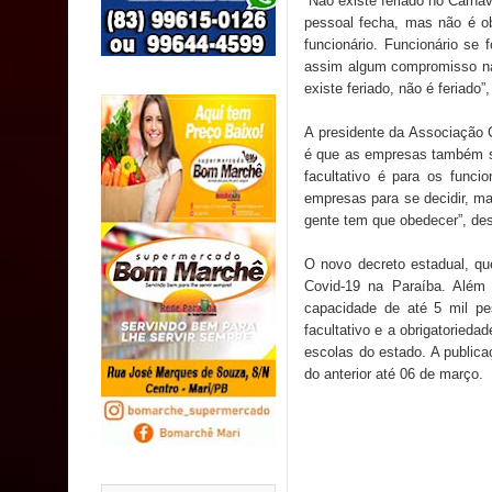
“Não existe feriado no Carna
população
pessoal fecha, mas não é o
funcionário. Funcionário se 
Caldas Brandão: IPMCB responde questionamento
assim algum compromisso na 
existe feriado, não é feriado”,
são referentes a débitos históricos
A presidente da Associação 
é que as empresas também si
INCLUSÃO: Prefeitura de Sapé abre inscrições p
facultativo é para os func
empresas para se decidir, mas
gente tem que obedecer”, de
O novo decreto estadual, qu
Covid-19 na Paraíba. Além
capacidade de até 5 mil p
facultativo e a obrigatoried
escolas do estado. A publica
do anterior até 06 de março.