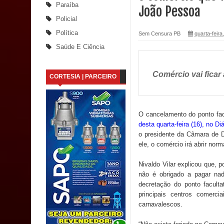
Saúde Bucal: Mais de 470 próteses dentárias já 
Paraíba
João Pessoa
Policial
Caldas Brandão: Tradicional Festa de Santana 202
Política
Sem Censura PB
quarta-feira
Nota de pesar: Câmara de Marí lamenta a morte d
Saúde E Ciência
Prefeito Major Sidnei busca em Brasília recurso
Comércio vai ficar
CORTESIA | PARCEIRO
Denise Ribeiro toma posse no Diretório Nacional
Dois Gigantes da Poesia Paraibana inspiram a 
O cancelamento do ponto fac
desta quarta-feira (16), no Di
Vereador Davyd Matias reúne cerca de 200 lidera
o presidente da Câmara de D
ele, o comércio irá abrir no
Assembleia Legislativa
Nivaldo Vilar explicou que, p
Mari marca presença no maior evento de saúde pú
não é obrigado a pagar nad
decretação do ponto facult
SUS
principais centros comerc
carnavalescos.
MULUNGU: Servidora revela Perseguição na Gestão