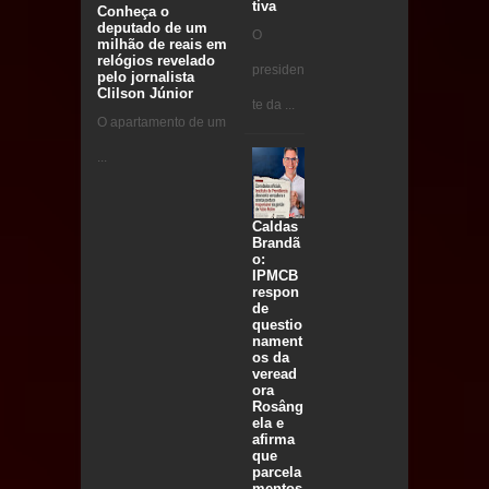
tiva
Conheça o
deputado de um
O
milhão de reais em
relógios revelado
presiden
pelo jornalista
Clilson Júnior
te da ...
O apartamento de um
...
Caldas
Brandã
o:
IPMCB
respon
de
questio
nament
os da
veread
ora
Rosâng
ela e
afirma
que
parcela
mentos