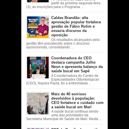
partir da próxima segunda-feira
(3), as inscrições para o Programa ...
Caldas Brandão: alta
aprovação popular fortalece
gestão de Fábio Rolim e
esvazia discurso da
oposição
Os resultados alcançados pela
gestão têm prevalecido sobre o discurso
oposicionista, consolidando ...
Coordenadora do CEO
destaca campanha Julho
Neon e apresenta balanço da
saúde bucal em Sapé
A Coordenadora do Centro de
Especialidades Odontológicas
(CEO), Nayara Paula, foi a entrevistada ...
Mais de 40 sorrisos
devolvidos à população:
CEO fortalece o cuidado com
a saúde bucal em Marí
A saúde bucal continua sendo
uma das prioridades da
Secretaria Municipal de Saúde de Marí. Nesta ...