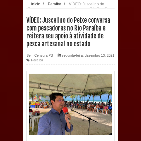
Início
/
Paraíba
/
VÍDEO: Juscelino do
Peixe conversa com pescadores no Rio Paraíba
Prefeitura de Sapé desenvolve ações
e reitera seu apoio à atividade de pesca
VÍDEO: Juscelino do Peixe conversa
artesanal no estado
para preservar tamarindeiro e
com pescadores no Rio Paraíba e
reitera seu apoio à atividade de
revitalizar Memorial Augusto dos
pesca artesanal no estado
Anjos
Sem Censura PB
segunda-feira, dezembro 13, 2021
Paraíba
O verdadeiro oxigênio do Estado
Democrático de Direito – Bacharela
aborda de maneira inédita no mundo
jurídico brasileiro, temas polêmicos;
Confira!
Prefeitura de Sapé promove