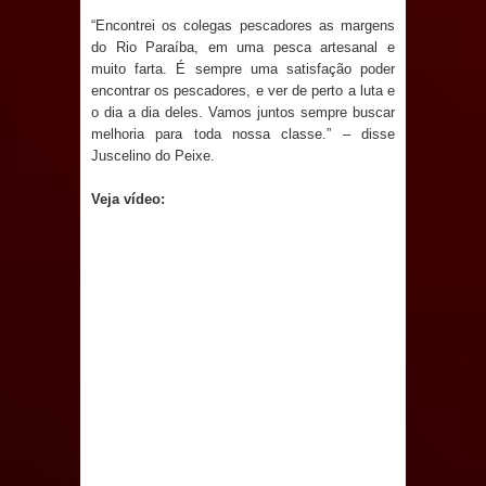
e deve atrair grande público
“Encontrei os colegas pescadores as margens
do Rio Paraíba, em uma pesca artesanal e
Nota de pesar: Câmara de Marí
muito farta. É sempre uma satisfação poder
encontrar os pescadores, e ver de perto a luta e
o dia a dia deles. Vamos juntos sempre buscar
lamenta a morte da ex-vereadora
melhoria para toda nossa classe.” – disse
Juscelino do Peixe.
Neta do Sindicato
Veja vídeo:
Prefeito Major Sidnei busca em
Brasília recursos para nova Casa de
Acolhida e CRAS de Sapé
Denise Ribeiro toma posse no
Diretório Nacional do PDT durante
Convenção em Brasília
Dois Gigantes da Poesia Paraibana