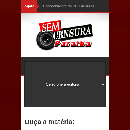
Agora
Coordenadora do CEO destaca
campanha Julho Neon e apresenta
balanço da saúde bucal em Sapé
Mais de 40 sorrisos devolvidos à
população: CEO fortalece o cuidado
com a saúde bucal em Marí
PDT da Paraíba faz reunião
preparativa para convenção estadual
Prefeitura de Sapé paga salários
dentro do mês trabalhado e injeta R$
Ouça a matéria:
12 milhões na economia