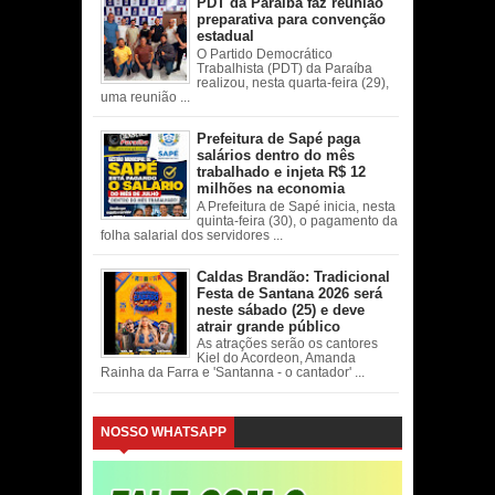
PDT da Paraíba faz reunião
preparativa para convenção
estadual
O Partido Democrático
Trabalhista (PDT) da Paraíba
realizou, nesta quarta-feira (29),
uma reunião ...
Prefeitura de Sapé paga
salários dentro do mês
trabalhado e injeta R$ 12
milhões na economia
A Prefeitura de Sapé inicia, nesta
quinta-feira (30), o pagamento da
folha salarial dos servidores ...
Caldas Brandão: Tradicional
Festa de Santana 2026 será
neste sábado (25) e deve
atrair grande público
As atrações serão os cantores
Kiel do Acordeon, Amanda
Rainha da Farra e 'Santanna - o cantador' ...
NOSSO WHATSAPP