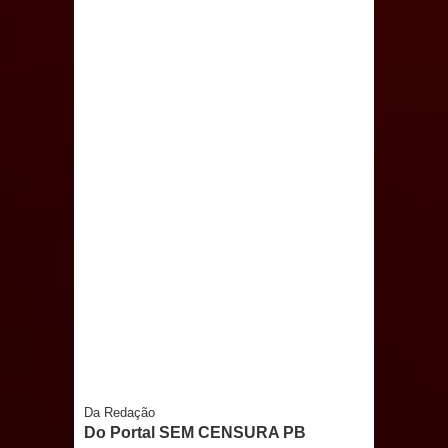
inspiram a IV FEIRA LITERÁRIA DO
BREJO em Guarabira
Vereador Davyd Matias reúne cerca
de 200 lideranças em apoio à pré-
candidatura de Denise Ribeiro à
Assembleia Legislativa
Mari marca presença no maior
evento de saúde pública do planeta
com foco na qualificação dos
Da Redação
serviços do SUS
Do Portal SEM CENSURA PB