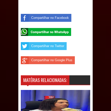
MULUNGU: Servidora revela
Perseguição na Gestão de Daniella
Compartilhar no Facebook
Ribeiro e prática repudiável revolta
população
Caldas Brandão: IPMCB responde
Compartilhar no Twitter
questionamentos da vereadora
Compartilhar no Google Plus
Rosângela e afirma que
parcelamentos são referentes a
MATÉRIAS RELACIONADAS:
débitos históricos
INCLUSÃO: Prefeitura de Sapé abre
inscrições para Programa CNH