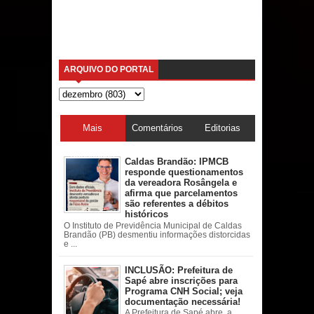
ARQUIVO DO PORTAL
Mais
Comentários
Editorias
acessadas
Caldas Brandão: IPMCB
responde questionamentos
da vereadora Rosângela e
afirma que parcelamentos
são referentes a débitos
históricos
O Instituto de Previdência Municipal de Caldas
Brandão (PB) desmentiu informações distorcidas
e ...
INCLUSÃO: Prefeitura de
Sapé abre inscrições para
Programa CNH Social; veja
documentação necessária!
A Prefeitura de Sapé abre, a