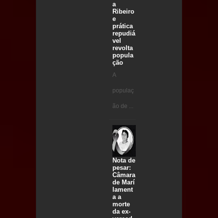
a
Ribeiro
e
prática
repudiá
vel
revolta
popula
ção
A
populaç
ão de ...
Nota de
pesar:
Câmara
de Marí
lament
a a
morte
da ex-