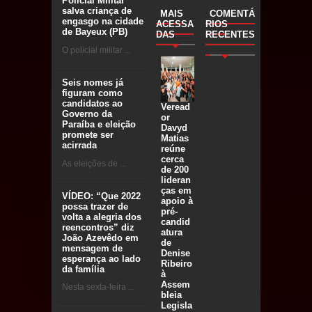
Policial Militar
salva criança de
MAIS
COMENTÁ
engasgo na cidade
ACESSA
RIOS
de Bayeux (PB)
DAS
RECENTES
O policial militar ...
Seis nomes já
figuram como
candidatos ao
Veread
Governo da
or
Paraíba e eleição
Davyd
promete ser
Matias
acirrada
reúne
cerca
As eleições de ...
de 200
lideran
ças em
VÍDEO: “Que 2022
apoio à
possa trazer de
pré-
volta a alegria dos
candid
reencontros” diz
atura
João Azevêdo em
de
mensagem de
Denise
esperança ao lado
Ribeiro
da família
à
Assem
Nesta sexta-feira ...
bleia
Legisla