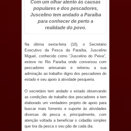
Com um olhar atento às causas
campanha Julho Neon com ações de
populares e dos pescadores,
Juscelino tem andado a Paraíba
conscientização sobre saúde bucal
para conhecer de perto a
Caldas Brandão: gestão municipal
realidade do povo.
antecipa pagamento do mês de julho
Na última sexta-feira (10), o Secretário
Executivo da Pesca da Paraíba, Juscelino
e aquece economia para Festa de
Miguel, conhecido como “Juscelino do Peixe”,
esteve no Rio Paraíba onde conversou com
Santana
pescadores artesanais e reiterou a sua
admiração ao trabalho digno dos pescadores do
Saúde Bucal: Mais de 470 próteses
estado e seu apoio à atividade pesqueira.
dentárias já foram entregues pela
O secretário tem andado o estado observando
as condições de trabalho dos pescadores e tem
Prefeitura de Sapé em 2026
elaborado um verdadeiro projeto de apoio para
buscar mais fomento e suporte às atividades
Caldas Brandão: Tradicional Festa de
diversas de pesca e, principalmente, com
atenção voltada a beneficiar o cidadão simples
Santana 2026 será neste sábado (25)
que tira da pesca o seu pão de cada dia.