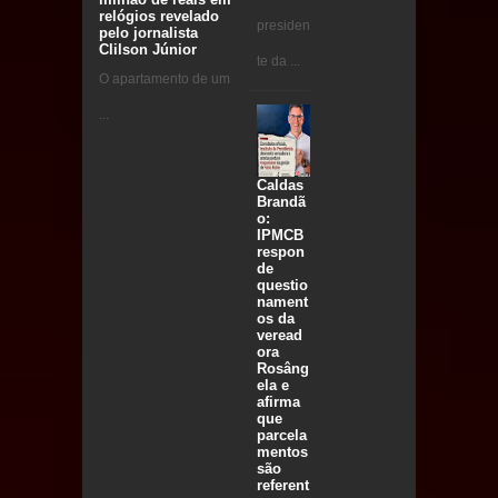
relógios revelado
presiden
pelo jornalista
Clilson Júnior
te da ...
O apartamento de um
...
Caldas
Brandã
o:
IPMCB
respon
de
questio
nament
os da
veread
ora
Rosâng
ela e
afirma
que
parcela
mentos
são
referent