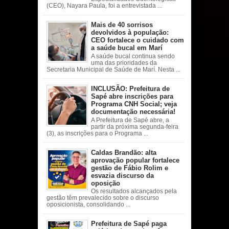
(CEO), Nayara Paula, foi a entrevistada ...
Mais de 40 sorrisos
devolvidos à população:
CEO fortalece o cuidado com
a saúde bucal em Marí
A saúde bucal continua sendo
uma das prioridades da
Secretaria Municipal de Saúde de Marí. Nesta ...
INCLUSÃO: Prefeitura de
Sapé abre inscrições para
Programa CNH Social; veja
documentação necessária!
A Prefeitura de Sapé abre, a
partir da próxima segunda-feira
(3), as inscrições para o Programa ...
Caldas Brandão: alta
aprovação popular fortalece
gestão de Fábio Rolim e
esvazia discurso da
oposição
Os resultados alcançados pela
gestão têm prevalecido sobre o discurso
oposicionista, consolidando ...
Prefeitura de Sapé paga