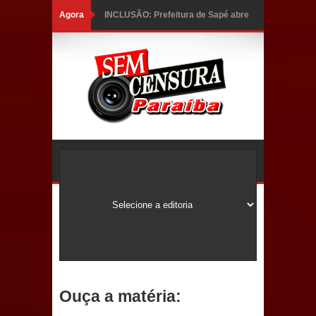
Agora
INCLUSÃO: Prefeitura de Sapé abre
inscrições para Programa CNH
Social; veja documentação
necessária!
Caldas Brandão: alta aprovação
popular fortalece gestão de Fábio
Rolim e esvazia discurso da oposição
Coordenadora do CEO destaca
campanha Julho Neon e apresenta
balanço da saúde bucal em Sapé
Ouça a matéria:
Mais de 40 sorrisos devolvidos à