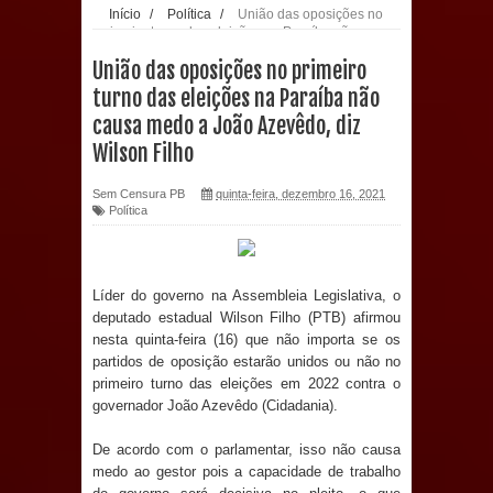
Início
/
Política
/
União das oposições no
primeiro turno das eleições na Paraíba não
população: CEO fortalece o cuidado
causa medo a João Azevêdo, diz Wilson Filho
União das oposições no primeiro
com a saúde bucal em Marí
turno das eleições na Paraíba não
causa medo a João Azevêdo, diz
PDT da Paraíba faz reunião
Wilson Filho
preparativa para convenção estadual
Sem Censura PB
quinta-feira, dezembro 16, 2021
Política
Prefeitura de Sapé paga salários
dentro do mês trabalhado e injeta R$
Líder do governo na Assembleia Legislativa, o
12 milhões na economia
deputado estadual Wilson Filho (PTB) afirmou
nesta quinta-feira (16) que não importa se os
partidos de oposição estarão unidos ou não no
Prefeitura de Sapé desenvolve ações
primeiro turno das eleições em 2022 contra o
governador João Azevêdo (Cidadania).
para preservar tamarindeiro e
De acordo com o parlamentar, isso não causa
revitalizar Memorial Augusto dos
medo ao gestor pois a capacidade de trabalho