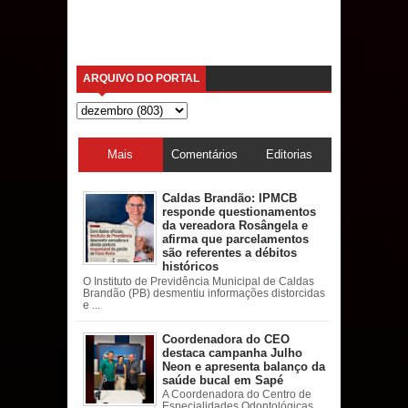
ARQUIVO DO PORTAL
Mais
Comentários
Editorias
acessadas
Caldas Brandão: IPMCB
responde questionamentos
da vereadora Rosângela e
afirma que parcelamentos
são referentes a débitos
históricos
O Instituto de Previdência Municipal de Caldas
Brandão (PB) desmentiu informações distorcidas
e ...
Coordenadora do CEO
destaca campanha Julho
Neon e apresenta balanço da
saúde bucal em Sapé
A Coordenadora do Centro de
Especialidades Odontológicas