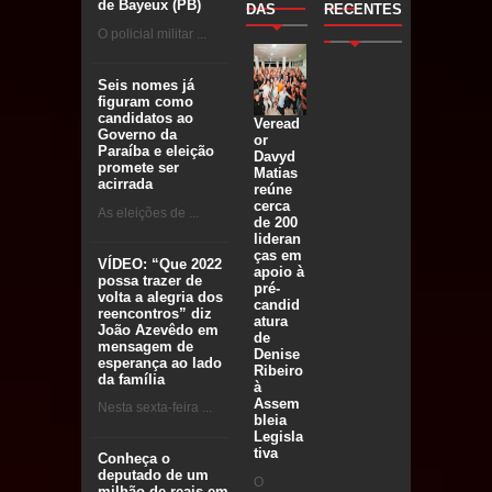
de Bayeux (PB)
DAS
RECENTES
O policial militar ...
Seis nomes já
figuram como
candidatos ao
Veread
Governo da
or
Paraíba e eleição
Davyd
promete ser
Matias
acirrada
reúne
cerca
As eleições de ...
de 200
lideran
ças em
VÍDEO: “Que 2022
apoio à
possa trazer de
pré-
volta a alegria dos
candid
reencontros” diz
atura
João Azevêdo em
de
mensagem de
Denise
esperança ao lado
Ribeiro
da família
à
Assem
Nesta sexta-feira ...
bleia
Legisla
tiva
Conheça o
deputado de um
O
milhão de reais em