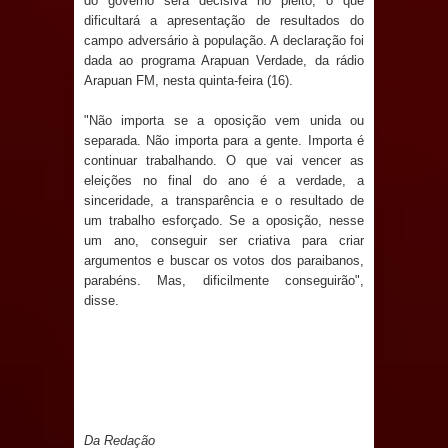
do governo será decisiva no pleito, o que
Anjos
dificultará a apresentação de resultados do
campo adversário à população. A declaração foi
O verdadeiro oxigênio do Estado
dada ao programa Arapuan Verdade, da rádio
Arapuan FM, nesta quinta-feira (16).
Democrático de Direito – Bacharela
"Não importa se a oposição vem unida ou
aborda de maneira inédita no mundo
separada. Não importa para a gente. Importa é
continuar trabalhando. O que vai vencer as
jurídico brasileiro, temas polêmicos;
eleições no final do ano é a verdade, a
sinceridade, a transparência e o resultado de
Confira!
um trabalho esforçado. Se a oposição, nesse
um ano, conseguir ser criativa para criar
Prefeitura de Sapé promove
argumentos e buscar os votos dos paraibanos,
parabéns. Mas, dificilmente conseguirão",
disse.
campanha Julho Neon com ações de
conscientização sobre saúde bucal
Caldas Brandão: gestão municipal
antecipa pagamento do mês de julho
Da Redação