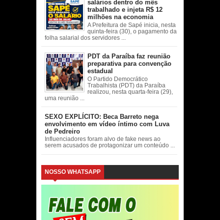
salários dentro do mês
trabalhado e injeta R$ 12
milhões na economia
A Prefeitura de Sapé inicia, nesta
quinta-feira (30), o pagamento da
folha salarial dos servidores ...
PDT da Paraíba faz reunião
preparativa para convenção
estadual
O Partido Democrático
Trabalhista (PDT) da Paraíba
realizou, nesta quarta-feira (29),
uma reunião ...
SEXO EXPLÍCITO: Beca Barreto nega
envolvimento em vídeo íntimo com Luva
de Pedreiro
Influenciadores foram alvo de fake news ao
serem acusados de protagonizar um conteúdo ...
NOSSO WHATSAPP