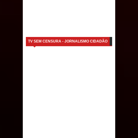
Caldas Brandão: IPMCB responde
questionamentos da vereadora
Rosângela e afirma que
TV SEM CENSURA - JORNALISMO CIDADÃO
parcelamentos são referentes a
débitos históricos