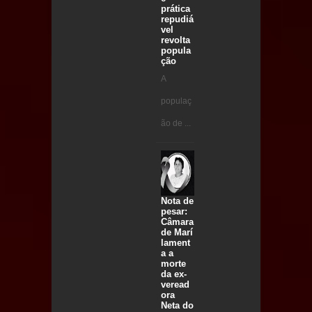
prática
repudiá
vel
revolta
popula
ção
A
populaç
ão de ...
Nota de
pesar:
Câmara
de Marí
lament
a a
morte
da ex-
veread
ora
Neta do