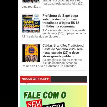
Trabalhista (PDT) da Paraíba
realizou, nesta quarta-feira (29),
uma reunião ...
Prefeitura de Sapé paga
salários dentro do mês
trabalhado e injeta R$ 12
milhões na economia
A Prefeitura de Sapé inicia, nesta
quinta-feira (30), o pagamento da
folha salarial dos servidores ...
Caldas Brandão: Tradicional
Festa de Santana 2026 será
neste sábado (25) e deve
atrair grande público
As atrações serão os cantores
Kiel do Acordeon, Amanda
Rainha da Farra e 'Santanna - o cantador' ...
NOSSO WHATSAPP