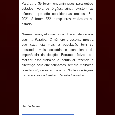
Paraíba e 35 foram encaminhados para outros
estados. Fora os órgãos, ainda existem as
Prefeito Major Sidnei busca em
córneas, que são consideradas tecidos. Em
2021 já foram 232 transplantes realizados no
Brasília recursos para nova Casa de
estado.
Acolhida e CRAS de Sapé
“Temos avançado muito na doação de órgãos
aqui na Paraíba. O número crescente mostra
Denise Ribeiro toma posse no
que cada dia mais a população tem se
mostrado mais solidária e consciente da
Diretório Nacional do PDT durante
importância da doação. Estamos felizes em
realizar este trabalho e continuar fazendo a
Convenção em Brasília
diferença para que tenhamos sempre melhores
resultados”, disse a chefe do Núcleo de Ações
Dois Gigantes da Poesia Paraibana
Estratégicas da Central, Rafaela Carvalho.
inspiram a IV FEIRA LITERÁRIA DO
BREJO em Guarabira
Vereador Davyd Matias reúne cerca
Da Redação