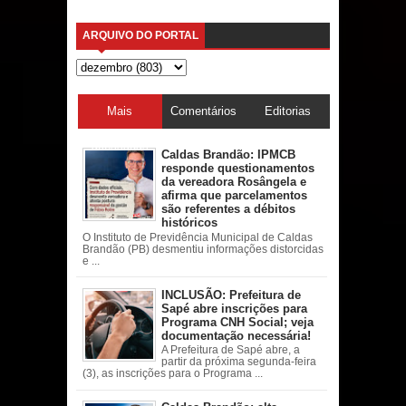
ARQUIVO DO PORTAL
Mais
Comentários
Editorias
acessadas
Caldas Brandão: IPMCB
responde questionamentos
da vereadora Rosângela e
afirma que parcelamentos
são referentes a débitos
históricos
O Instituto de Previdência Municipal de Caldas
Brandão (PB) desmentiu informações distorcidas
e ...
INCLUSÃO: Prefeitura de
Sapé abre inscrições para
Programa CNH Social; veja
documentação necessária!
A Prefeitura de Sapé abre, a
partir da próxima segunda-feira
(3), as inscrições para o Programa ...