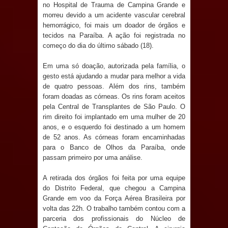
Anjos
no Hospital de Trauma de Campina Grande e
morreu devido a um acidente vascular cerebral
O verdadeiro oxigênio do Estado
hemorrágico, foi mais um doador de órgãos e
tecidos na Paraíba. A ação foi registrada no
começo do dia do último sábado (18).
Democrático de Direito – Bacharela
Em uma só doação, autorizada pela família, o
aborda de maneira inédita no mundo
gesto está ajudando a mudar para melhor a vida
de quatro pessoas. Além dos rins, também
jurídico brasileiro, temas polêmicos;
foram doadas as córneas. Os rins foram aceitos
pela Central de Transplantes de São Paulo. O
Confira!
rim direito foi implantado em uma mulher de 20
anos, e o esquerdo foi destinado a um homem
Prefeitura de Sapé promove
de 52 anos. As córneas foram encaminhadas
para o Banco de Olhos da Paraíba, onde
campanha Julho Neon com ações de
passam primeiro por uma análise.
conscientização sobre saúde bucal
A retirada dos órgãos foi feita por uma equipe
do Distrito Federal, que chegou a Campina
Caldas Brandão: gestão municipal
Grande em voo da Força Aérea Brasileira por
volta das 22h. O trabalho também contou com a
antecipa pagamento do mês de julho
parceria dos profissionais do Núcleo de