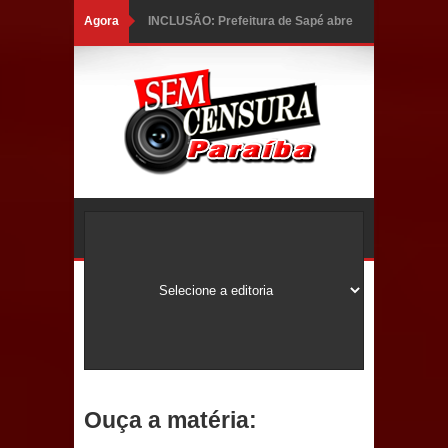
Agora
INCLUSÃO: Prefeitura de Sapé abre
inscrições para Programa CNH
Social; veja documentação
necessária!
Caldas Brandão: alta aprovação
popular fortalece gestão de Fábio
Rolim e esvazia discurso da oposição
Coordenadora do CEO destaca
campanha Julho Neon e apresenta
balanço da saúde bucal em Sapé
Ouça a matéria:
Mais de 40 sorrisos devolvidos à