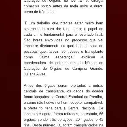
Captação de Órgãos da Central. A cirurgia
e aquece economia para Festa de
começou pouco antes da meia noite e durou
cerca de três horas.
Santana
“É um trabalho que precisa estar muito bem
sincronizado para dar tudo certo, o papel de
Saúde Bucal: Mais de 470 próteses
cada um é fundamental para o resultado final.
São horas envolvidas no processo que vai
dentárias já foram entregues pela
impactar diretamente na qualidade de vida de
pessoas que, talvez, só tivesse o transplante
Prefeitura de Sapé em 2026
como última esperança,” explicou a
coordenadora de enfermagem do Núcleo de
Caldas Brandão: Tradicional Festa de
Captação de Órgãos de Campina Grande,
Juliana Alves.
Santana 2026 será neste sábado (25)
Antes dos órgãos serem ofertados a outras
e deve atrair grande público
centrais de transplante, os dados do doador
foram lançados na Central Estadual da Paraíba,
Nota de pesar: Câmara de Marí
e como não houve nenhum receptor compatível,
a oferta foi feita para a Central Nacional. De
lamenta a morte da ex-vereadora
janeiro até agora, foram retirados, no estado, 66
órgãos, sendo três corações, 20 fígados e 43
Neta do Sindicato
rins. Deste número, 31 foram transplantados na