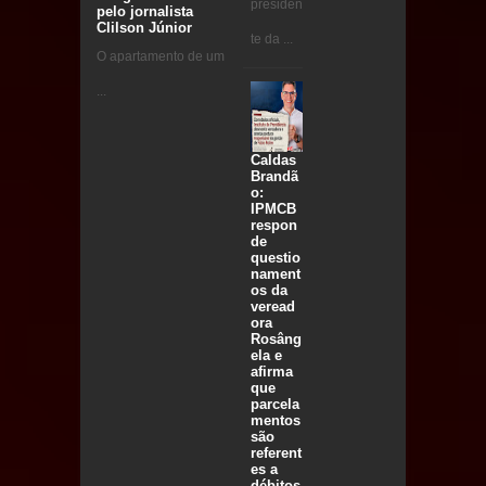
presiden
pelo jornalista
Clilson Júnior
te da ...
O apartamento de um
...
Caldas
Brandã
o:
IPMCB
respon
de
questio
nament
os da
veread
ora
Rosâng
ela e
afirma
que
parcela
mentos
são
referent
es a
débitos