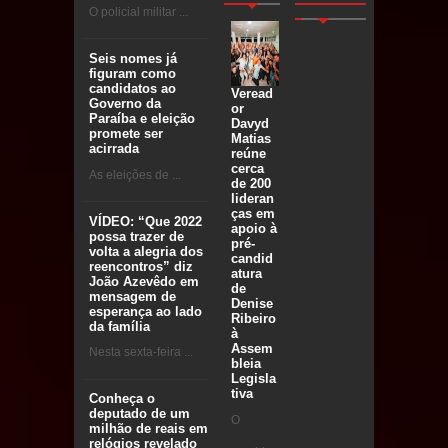
O policial militar ...
Seis nomes já
figuram como
candidatos ao
Veread
Governo da
or
Paraíba e eleição
Davyd
promete ser
Matias
acirrada
reúne
cerca
As eleições de ...
de 200
lideran
ças em
VÍDEO: “Que 2022
apoio à
possa trazer de
pré-
volta a alegria dos
candid
reencontros” diz
atura
João Azevêdo em
de
mensagem de
Denise
esperança ao lado
Ribeiro
da família
à
Assem
Nesta sexta-feira ...
bleia
Legisla
tiva
Conheça o
deputado de um
O
milhão de reais em
relógios revelado