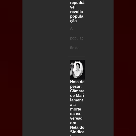
repudiá
vel
revolta
popula
ção
A
populaç
ão de ...
Nota de
pesar:
Câmara
de Marí
lament
a a
morte
da ex-
veread
ora
Neta do
Sindica