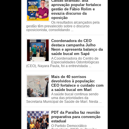
Caldas Brandão: alta
aprovação popular fortalece
gestão de Fábio Rolim e
esvazia discurso da
oposição
Os resultados alcançados pela
gestão têm prevalecido sobre o discurso
oposicionista, consolidando ...
Coordenadora do CEO
destaca campanha Julho
Neon e apresenta balanço da
saúde bucal em Sapé
A Coordenadora do Centro de
Especialidades Odontológicas
(CEO), Nayara Paula, foi a entrevistada ...
Mais de 40 sorrisos
devolvidos à população:
CEO fortalece o cuidado com
a saúde bucal em Marí
A saúde bucal continua sendo
uma das prioridades da
Secretaria Municipal de Saúde de Marí. Nesta ...
PDT da Paraíba faz reunião
preparativa para convenção
estadual
O Partido Democrático