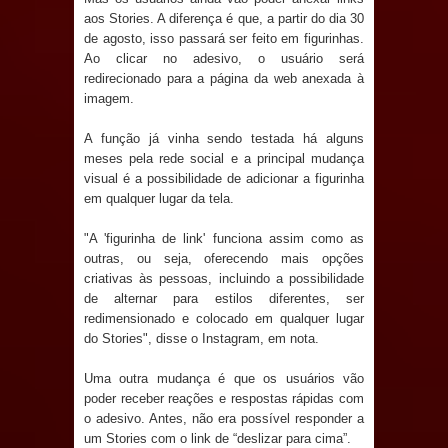
Anjos
aos Stories. A diferença é que, a partir do dia 30
de agosto, isso passará ser feito em figurinhas.
O verdadeiro oxigênio do Estado
Ao clicar no adesivo, o usuário será
redirecionado para a página da web anexada à
Democrático de Direito – Bacharela
imagem.
aborda de maneira inédita no mundo
A função já vinha sendo testada há alguns
meses pela rede social e a principal mudança
jurídico brasileiro, temas polêmicos;
visual é a possibilidade de adicionar a figurinha
em qualquer lugar da tela.
Confira!
"A 'figurinha de link' funciona assim como as
outras, ou seja, oferecendo mais opções
Prefeitura de Sapé promove
criativas às pessoas, incluindo a possibilidade
de alternar para estilos diferentes, ser
campanha Julho Neon com ações de
redimensionado e colocado em qualquer lugar
do Stories", disse o Instagram, em nota.
conscientização sobre saúde bucal
Uma outra mudança é que os usuários vão
Caldas Brandão: gestão municipal
poder receber reações e respostas rápidas com
o adesivo. Antes, não era possível responder a
antecipa pagamento do mês de julho
um Stories com o link de “deslizar para cima”.