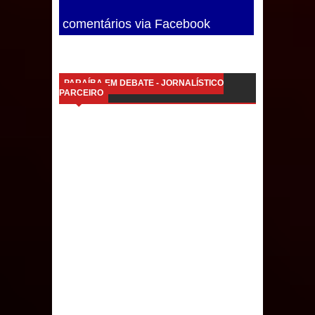
Caldas Brandão: IPMCB responde
comentários via Facebook
questionamentos da vereadora
Rosângela e afirma que
PARAÍBA EM DEBATE - JORNALÍSTICO
PARCEIRO
parcelamentos são referentes a
débitos históricos