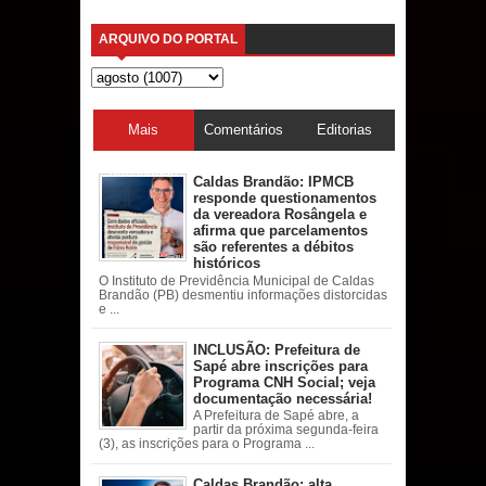
ARQUIVO DO PORTAL
Mais
Comentários
Editorias
acessadas
Caldas Brandão: IPMCB
responde questionamentos
da vereadora Rosângela e
afirma que parcelamentos
são referentes a débitos
históricos
O Instituto de Previdência Municipal de Caldas
Brandão (PB) desmentiu informações distorcidas
e ...
INCLUSÃO: Prefeitura de
Sapé abre inscrições para
Programa CNH Social; veja
documentação necessária!
A Prefeitura de Sapé abre, a
partir da próxima segunda-feira
(3), as inscrições para o Programa ...
Caldas Brandão: alta