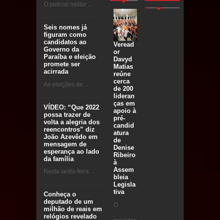
O policial militar ...
Seis nomes já
figuram como
candidatos ao
Veread
Governo da
or
Paraíba e eleição
Davyd
promete ser
Matias
acirrada
reúne
cerca
As eleições de ...
de 200
lideran
ças em
VÍDEO: “Que 2022
apoio à
possa trazer de
pré-
volta a alegria dos
candid
reencontros” diz
atura
João Azevêdo em
de
mensagem de
Denise
esperança ao lado
Ribeiro
da família
à
Assem
Nesta sexta-feira ...
bleia
Legisla
tiva
Conheça o
deputado de um
O
milhão de reais em
relógios revelado