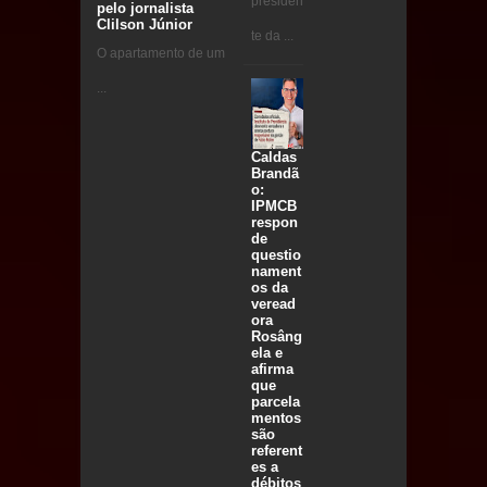
presiden
pelo jornalista
Clilson Júnior
te da ...
O apartamento de um
...
Caldas
Brandã
o:
IPMCB
respon
de
questio
nament
os da
veread
ora
Rosâng
ela e
afirma
que
parcela
mentos
são
referent
es a
débitos