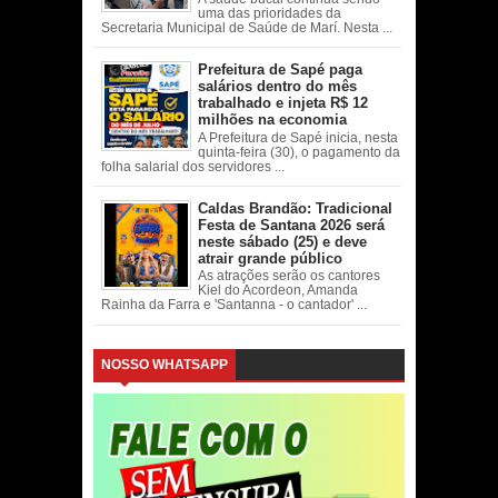
uma das prioridades da
Secretaria Municipal de Saúde de Marí. Nesta ...
Prefeitura de Sapé paga
salários dentro do mês
trabalhado e injeta R$ 12
milhões na economia
A Prefeitura de Sapé inicia, nesta
quinta-feira (30), o pagamento da
folha salarial dos servidores ...
Caldas Brandão: Tradicional
Festa de Santana 2026 será
neste sábado (25) e deve
atrair grande público
As atrações serão os cantores
Kiel do Acordeon, Amanda
Rainha da Farra e 'Santanna - o cantador' ...
NOSSO WHATSAPP