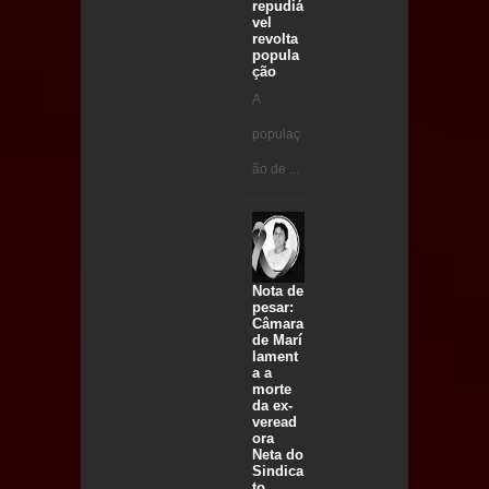
repudiá
vel
revolta
popula
ção
A
populaç
ão de ...
Nota de
pesar:
Câmara
de Marí
lament
a a
morte
da ex-
veread
ora
Neta do
Sindica
to