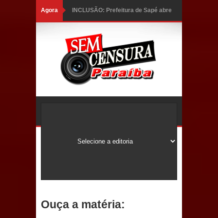
Agora
INCLUSÃO: Prefeitura de Sapé abre
inscrições para Programa CNH
Social; veja documentação
necessária!
Caldas Brandão: alta aprovação
popular fortalece gestão de Fábio
Rolim e esvazia discurso da oposição
Coordenadora do CEO destaca
campanha Julho Neon e apresenta
balanço da saúde bucal em Sapé
Ouça a matéria:
Mais de 40 sorrisos devolvidos à