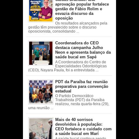
aprovação popular fortalece
gestão de Fábio Rolim e
esvazia discurso da
oposição
Os resultados alcançados pela
gestão têm prevalecido sobre o discurso
oposicionista, consolidando ...
Coordenadora do CEO
destaca campanha Julho
Neon e apresenta balanço da
saúde bucal em Sapé
A Coordenadora do Centro de
Especialidades Odontológicas
(CEO), Nayara Paula, foi a entrevistada ...
PDT da Paraíba faz reunião
preparativa para convenção
estadual
O Partido Democrático
Trabalhista (PDT) da Paraíba
realizou, nesta quarta-feira (29),
uma reunião ...
Mais de 40 sorrisos
devolvidos à população:
CEO fortalece o cuidado com
a saúde bucal em Marí
A saúde bucal continua sendo