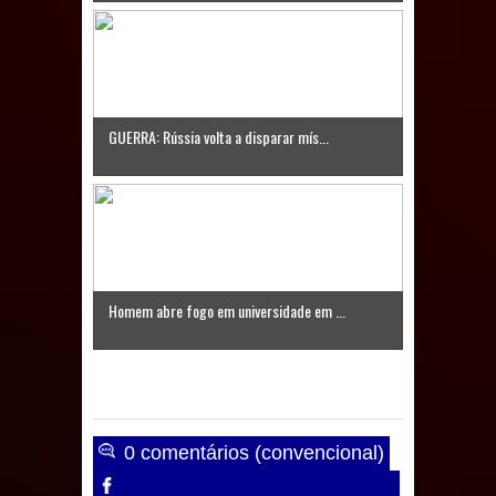
de 200 lideranças em apoio à pré-
candidatura de Denise Ribeiro à
Assembleia Legislativa
GUERRA: Rússia volta a disparar mís...
Mari marca presença no maior
evento de saúde pública do planeta
com foco na qualificação dos
serviços do SUS
Homem abre fogo em universidade em ...
MULUNGU: Servidora revela
Perseguição na Gestão de Daniella
Ribeiro e prática repudiável revolta
0 comentários (convencional)
população