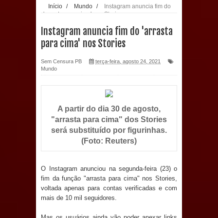
Início
/
Mundo
/
Instagram anuncia fim do
'arrasta para cima' nos Stories
população: CEO fortalece o cuidado
Instagram anuncia fim do 'arrasta
com a saúde bucal em Marí
para cima' nos Stories
PDT da Paraíba faz reunião
Sem Censura PB
terça-feira, agosto 24, 2021
Mundo
preparativa para convenção estadual
Prefeitura de Sapé paga salários
A partir do dia 30 de agosto,
"arrasta para cima" dos Stories
dentro do mês trabalhado e injeta R$
será substituído por figurinhas.
12 milhões na economia
(Foto: Reuters)
Prefeitura de Sapé desenvolve ações
O Instagram anunciou na segunda-feira (23) o
fim da função "arrasta para cima" nos Stories,
para preservar tamarindeiro e
voltada apenas para contas verificadas e com
mais de 10 mil seguidores.
revitalizar Memorial Augusto dos
Mas os usuários ainda vão poder anexar links