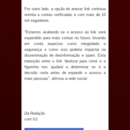
e aquece economia para Festa de
Por outro lado, a opção de anexar link continua
restrita a contas verificadas e com mais de 10
Santana
mil seguidores.
Saúde Bucal: Mais de 470 próteses
"Estamos avaliando se o acesso ao link será
expandido para mais contas no futuro, levando
dentárias já foram entregues pela
em conta aspectos como integridade e
segurança e como isso poderia impactar na
Prefeitura de Sapé em 2026
disseminação de desinformação e spam. Esta
transição entre o link 'deslizar para cima' e a
figurinha nos ajudará a determinar se é a
Caldas Brandão: Tradicional Festa de
decisão certa antes de expandir o acesso a
mais pessoas", afirmou a rede social.
Santana 2026 será neste sábado (25)
e deve atrair grande público
Nota de pesar: Câmara de Marí
Da Redação
lamenta a morte da ex-vereadora
com G1
Neta do Sindicato