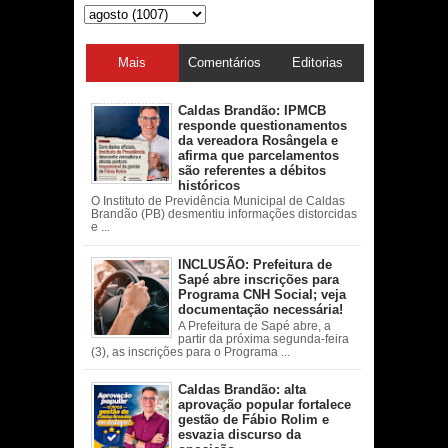
Mais
Comentários
Editorias
acessadas
Caldas Brandão: IPMCB
responde questionamentos
da vereadora Rosângela e
afirma que parcelamentos
são referentes a débitos
históricos
O Instituto de Previdência Municipal de Caldas
Brandão (PB) desmentiu informações distorcidas
e ...
INCLUSÃO: Prefeitura de
Sapé abre inscrições para
Programa CNH Social; veja
documentação necessária!
A Prefeitura de Sapé abre, a
partir da próxima segunda-feira
(3), as inscrições para o Programa ...
Caldas Brandão: alta
aprovação popular fortalece
gestão de Fábio Rolim e
esvazia discurso da