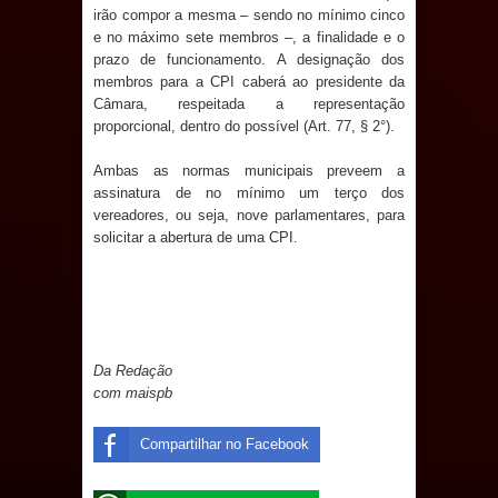
irão compor a mesma – sendo no mínimo cinco
Caldas Brandão: IPMCB responde
e no máximo sete membros –, a finalidade e o
prazo de funcionamento. A designação dos
questionamentos da vereadora
membros para a CPI caberá ao presidente da
Câmara, respeitada a representação
Rosângela e afirma que
proporcional, dentro do possível (Art. 77, § 2°).
parcelamentos são referentes a
Ambas as normas municipais preveem a
assinatura de no mínimo um terço dos
débitos históricos
vereadores, ou seja, nove parlamentares, para
solicitar a abertura de uma CPI.
Da Redação
com maispb
Compartilhar no Facebook