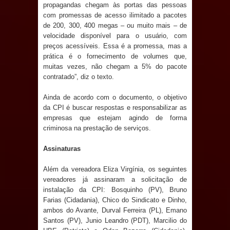
propagandas chegam às portas das pessoas
com promessas de acesso ilimitado a pacotes
Prefeito Major Sidnei busca em
de 200, 300, 400 megas – ou muito mais – de
velocidade disponível para o usuário, com
Brasília recursos para nova Casa de
preços acessíveis. Essa é a promessa, mas a
prática é o fornecimento de volumes que,
Acolhida e CRAS de Sapé
muitas vezes, não chegam a 5% do pacote
contratado”, diz o texto.
Denise Ribeiro toma posse no
Ainda de acordo com o documento, o objetivo
Diretório Nacional do PDT durante
da CPI é buscar respostas e responsabilizar as
empresas que estejam agindo de forma
Convenção em Brasília
criminosa na prestação de serviços.
Dois Gigantes da Poesia Paraibana
Assinaturas
Além da vereadora Eliza Virgínia, os seguintes
inspiram a IV FEIRA LITERÁRIA DO
vereadores já assinaram a solicitação de
instalação da CPI: Bosquinho (PV), Bruno
BREJO em Guarabira
Farias (Cidadania), Chico do Sindicato e Dinho,
ambos do Avante, Durval Ferreira (PL), Emano
Vereador Davyd Matias reúne cerca
Santos (PV), Junio Leandro (PDT), Marcilio do