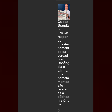
...
Caldas
Brandã
o:
IPMCB
respon
de
questio
nament
os da
veread
ora
Rosâng
ela e
afirma
que
parcela
mentos
são
referent
es a
débitos
históric
os
O