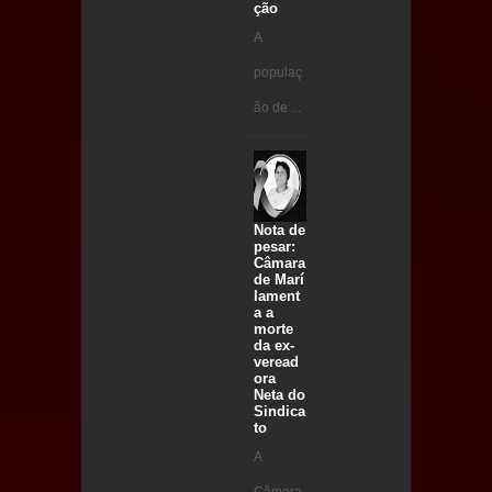
ção
A
populaç
ão de ...
Nota de
pesar:
Câmara
de Marí
lament
a a
morte
da ex-
veread
ora
Neta do
Sindica
to
A
Câmara