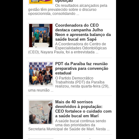
oposição
Os resultados alcançados pela
gestão têm prevalecido sobre o discurso
oposicionista, consolidando ...
Coordenadora do CEO
destaca campanha Julho
Neon e apresenta balanço da
saúde bucal em Sapé
A Coordenadora do Centro de
Especialidades Odontológicas
(CEO), Nayara Paula, foi a entrevistada ...
PDT da Paraíba faz reunião
preparativa para convenção
estadual
O Partido Democrático
Trabalhista (PDT) da Paraíba
realizou, nesta quarta-feira (29),
uma reunião ...
Mais de 40 sorrisos
devolvidos à população:
CEO fortalece o cuidado com
a saúde bucal em Marí
A saúde bucal continua sendo
uma das prioridades da
Secretaria Municipal de Saúde de Marí. Nesta ...