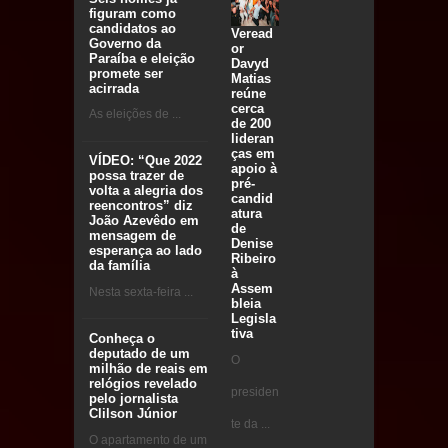
figuram como
candidatos ao
Veread
Governo da
or
Paraíba e eleição
Davyd
promete ser
Matias
acirrada
reúne
cerca
As eleições de ...
de 200
lideran
ças em
VÍDEO: “Que 2022
apoio à
possa trazer de
pré-
volta a alegria dos
candid
reencontros” diz
atura
João Azevêdo em
de
mensagem de
Denise
esperança ao lado
Ribeiro
da família
à
Assem
Nesta sexta-feira ...
bleia
Legisla
tiva
Conheça o
deputado de um
O
milhão de reais em
relógios revelado
presiden
pelo jornalista
Clilson Júnior
te da ...
O apartamento de um