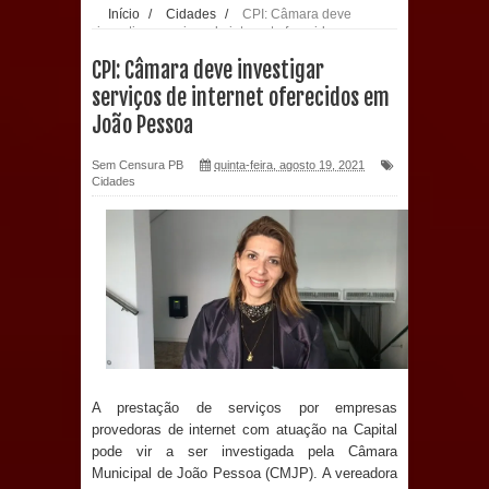
Início
/
Cidades
/
CPI: Câmara deve
investigar serviços de internet oferecidos em
população: CEO fortalece o cuidado
João Pessoa
CPI: Câmara deve investigar
com a saúde bucal em Marí
serviços de internet oferecidos em
João Pessoa
PDT da Paraíba faz reunião
Sem Censura PB
quinta-feira, agosto 19, 2021
preparativa para convenção estadual
Cidades
Prefeitura de Sapé paga salários
dentro do mês trabalhado e injeta R$
12 milhões na economia
Prefeitura de Sapé desenvolve ações
para preservar tamarindeiro e
A prestação de serviços por empresas
provedoras de internet com atuação na Capital
pode vir a ser investigada pela Câmara
revitalizar Memorial Augusto dos
Municipal de João Pessoa (CMJP). A vereadora