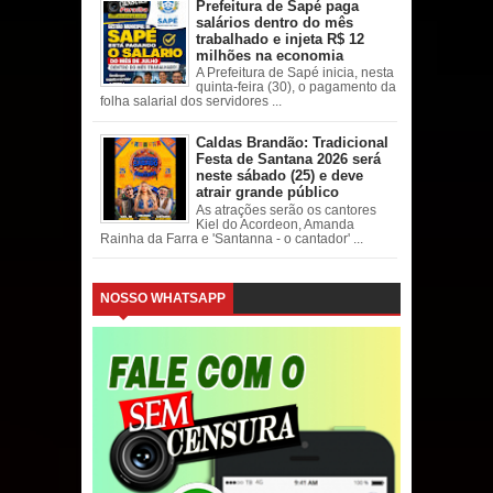
Prefeitura de Sapé paga
salários dentro do mês
trabalhado e injeta R$ 12
milhões na economia
A Prefeitura de Sapé inicia, nesta
quinta-feira (30), o pagamento da
folha salarial dos servidores ...
Caldas Brandão: Tradicional
Festa de Santana 2026 será
neste sábado (25) e deve
atrair grande público
As atrações serão os cantores
Kiel do Acordeon, Amanda
Rainha da Farra e 'Santanna - o cantador' ...
NOSSO WHATSAPP