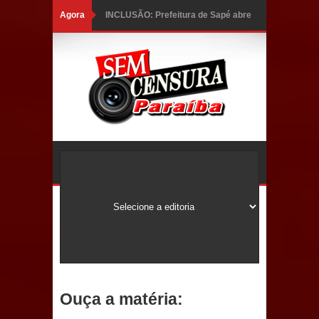
Agora
INCLUSÃO: Prefeitura de Sapé abre
inscrições para Programa CNH
Social; veja documentação
necessária!
Caldas Brandão: alta aprovação
popular fortalece gestão de Fábio
Rolim e esvazia discurso da oposição
Coordenadora do CEO destaca
campanha Julho Neon e apresenta
balanço da saúde bucal em Sapé
Ouça a matéria:
Mais de 40 sorrisos devolvidos à