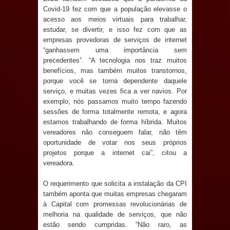
Covid-19 fez com que a população elevasse o
e aquece economia para Festa de
acesso aos meios virtuais para trabalhar,
estudar, se divertir, e isso fez com que as
Santana
empresas provedoras de serviços de internet
“ganhassem uma importância sem
Saúde Bucal: Mais de 470 próteses
precedentes”. “A tecnologia nos traz muitos
benefícios, mas também muitos transtornos,
dentárias já foram entregues pela
porque você se torna dependente daquele
serviço, e muitas vezes fica a ver navios. Por
Prefeitura de Sapé em 2026
exemplo, nós passamos muito tempo fazendo
sessões de forma totalmente remota, e agora
Caldas Brandão: Tradicional Festa de
estamos trabalhando de forma híbrida. Muitos
vereadores não conseguem falar, não têm
Santana 2026 será neste sábado (25)
oportunidade de votar nos seus próprios
projetos porque a internet cai”, citou a
e deve atrair grande público
vereadora.
O requerimento que solicita a instalação da CPI
Nota de pesar: Câmara de Marí
também aponta que muitas empresas chegaram
à Capital com promessas revolucionárias de
lamenta a morte da ex-vereadora
melhoria na qualidade de serviços, que não
estão sendo cumpridas. “Não raro, as
Neta do Sindicato