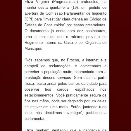
Eliza Virgínia (Progressistas) protocolou, na
Anjos
manhã desta quinta-feira (19), um pedido de
abertura de Comissão Parlamentar de Inquérito
O verdadeiro oxigênio do Estado
(CPI) para “investigar clara ofensa ao Código de
Defesa do Consumidor” por essas prestadoras.
Democrático de Direito – Bacharela
O documento já conta com dez assinaturas,
uma a mais do que o mínimo previsto no
aborda de maneira inédita no mundo
Regimento Interno da Casa e Lei Orgânica do
Município.
jurídico brasileiro, temas polêmicos;
“Nós sabemos que, no Procon, a internet é a
Confira!
campeã de reclamações, e começamos a
perceber a população muito incomodada com a
Prefeitura de Sapé promove
prestação desses serviços. Sem falar na parte
física: basta andar pelos bairros da cidade para
campanha Julho Neon com ações de
observar fios caídos, espalhados nos
estacionamentos. Você praticamente segura os
conscientização sobre saúde bucal
fios nas mãos, pode ser degolado por um deles
se estiver em uma moto. Então, juntando tudo
isso, nós decidimos investigar”, justificou a
Caldas Brandão: gestão municipal
parlamentar.
antecipa pagamento do mês de julho
Eliza também destacou que a pandemia da