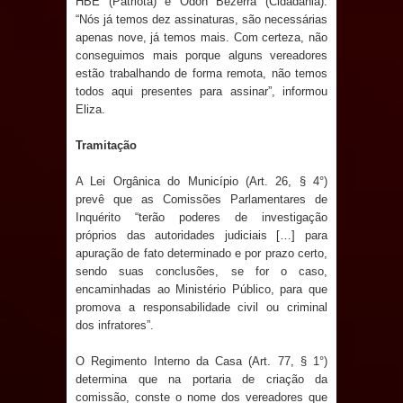
HBE (Patriota) e Odon Bezerra (Cidadania).
de 200 lideranças em apoio à pré-
“Nós já temos dez assinaturas, são necessárias
apenas nove, já temos mais. Com certeza, não
candidatura de Denise Ribeiro à
conseguimos mais porque alguns vereadores
estão trabalhando de forma remota, não temos
Assembleia Legislativa
todos aqui presentes para assinar”, informou
Eliza.
Mari marca presença no maior
Tramitação
evento de saúde pública do planeta
A Lei Orgânica do Município (Art. 26, § 4°)
com foco na qualificação dos
prevê que as Comissões Parlamentares de
Inquérito “terão poderes de investigação
serviços do SUS
próprios das autoridades judiciais […] para
apuração de fato determinado e por prazo certo,
sendo suas conclusões, se for o caso,
MULUNGU: Servidora revela
encaminhadas ao Ministério Público, para que
promova a responsabilidade civil ou criminal
Perseguição na Gestão de Daniella
dos infratores”.
Ribeiro e prática repudiável revolta
O Regimento Interno da Casa (Art. 77, § 1°)
determina que na portaria de criação da
população
comissão, conste o nome dos vereadores que